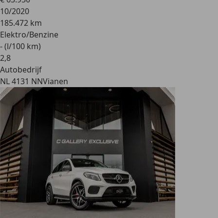
10/2020
185.472 km
Elektro/Benzine
- (l/100 km)
2
,
8
Autobedrijf
NL 4131 NN
Vianen