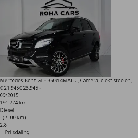
Mercedes-Benz GLE 350
d 4MATIC, Camera, elekt stoelen,
€ 21.945
€ 23.945,-
09/2015
191.774 km
Diesel
- (l/100 km)
2
,
8
Prijsdaling