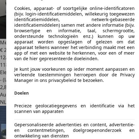
Cookies, apparaat- of soortgelijke online-identificatoren
(bijv. login-identificatiemiddelen, willekeurig toegewezen
identificatiemiddelen, netwerk-gebaseerde
identificatiemiddelen) samen met andere informatie (bijv.
browsertype en informatie, taal, schermgrootte,
ondersteunde technologieën enz.) kunnen op uw
apparaat worden opgeslagen of gelezen om dat
Mercedes-Benz GLE 500
e 4MATIC |Pano|Camera|
apparaat telkens wanneer het verbinding maakt met een
€ 26.500
app of met een website te herkennen, voor een of meer
12/2015
van de hier gepresenteerde doeleinden.
118.282 km
Je kunt jouw voorkeuren op ieder moment aanpassen en
Elektro/Benzine
verleende toestemmingen herroepen door de Privacy
- (l/100 km)
Manager in ons privacybeleid te bezoeken.
2
,
8
Doelen
Autobedrijf
NL 5171 PP
Kaatsheuvel
Precieze geolocatiegegevens en identificatie via het
scannen van apparaten
Gepersonaliseerde advertenties en content, advertentie-
en contentmetingen, doelgroepenonderzoek en
ontwikkeling van diensten