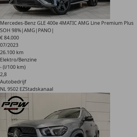
Mercedes-Benz GLE 400
e 4MATIC AMG Line Premium Plus
SOH 98%|AMG|PANO|
€ 84.000
07/2023
26.100 km
Elektro/Benzine
- (l/100 km)
2
,
8
Autobedrijf
NL 9502 EZ
Stadskanaal