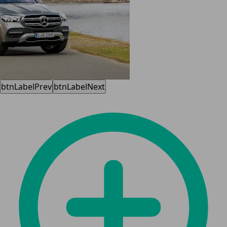
btnLabelPrev
btnLabelNext