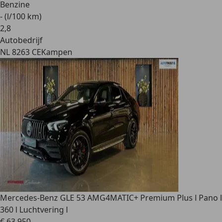
Benzine
- (l/100 km)
2
,
8
Autobedrijf
NL 8263 CE
Kampen
Mercedes-Benz GLE 53 AMG
4MATIC+ Premium Plus l Pano l
360 l Luchtvering l
€ 63.950