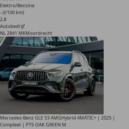
Elektro/Benzine
- (l/100 km)
2
,
8
Autobedrijf
NL 2841 MK
Moordrecht
Mercedes-Benz GLE 53 AMG
Hybrid 4MATIC+ | 2025 |
Compleet | PTS OAK GREEN M