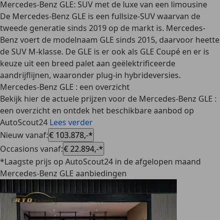
Mercedes-Benz GLE: SUV met de luxe van een limousine
De
Mercedes-Benz GLE
is een fullsize-SUV waarvan de
tweede generatie sinds 2019 op de markt is. Mercedes-
Benz voert de modelnaam GLE sinds 2015, daarvoor heette
de SUV
M-klasse
. De GLE is er ook als GLE Coupé en er is
keuze uit een breed palet aan geëlektrificeerde
aandrijflijnen, waaronder plug-in hybrideversies.
Mercedes-Benz GLE : een overzicht
Bekijk hier de actuele prijzen voor de Mercedes-Benz GLE :
een overzicht en ontdek het beschikbare aanbod op
AutoScout24
Lees verder
Nieuw vanaf
:
€ 103.878,-*
Occasions vanaf
:
€ 22.894,-*
*Laagste prijs op AutoScout24 in de afgelopen maand
Mercedes-Benz GLE aanbiedingen