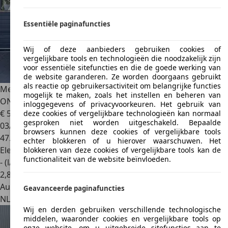
Essentiële paginafuncties
Wij of deze aanbieders gebruiken cookies of
vergelijkbare tools en technologieën die noodzakelijk zijn
voor essentiële sitefuncties en die de goede werking van
de website garanderen. Ze worden doorgaans gebruikt
als reactie op gebruikersactiviteit om belangrijke functies
Mercedes-Benz GLE 350
E 4MATIC PREMIUM PLUS I DEALER
mogelijk te maken, zoals het instellen en beheren van
ONDERHOUDEN I BURME
inloggegevens of privacyvoorkeuren. Het gebruik van
€ 53.945
deze cookies of vergelijkbare technologieën kan normaal
gesproken niet worden uitgeschakeld. Bepaalde
03/2021
browsers kunnen deze cookies of vergelijkbare tools
47.347 km
echter blokkeren of u hierover waarschuwen. Het
Elektro/Benzine
blokkeren van deze cookies of vergelijkbare tools kan de
functionaliteit van de website beïnvloeden.
- (l/100 km)
2
,
8
Autobedrijf
Geavanceerde paginafuncties
NL 3443 TJ
Woerden
Wij en derden gebruiken verschillende technologische
middelen, waaronder cookies en vergelijkbare tools op
onze website, om u uitgebreide sitefuncties aan te