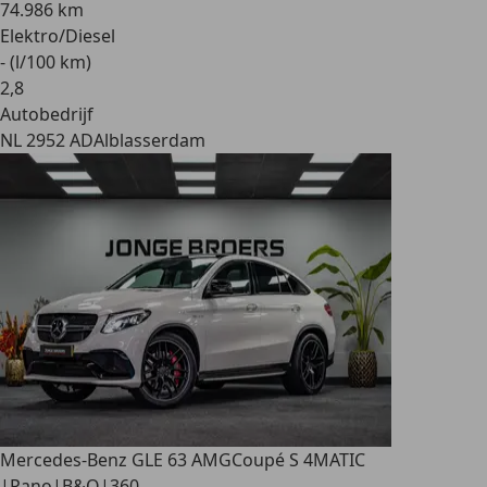
74.986 km
Elektro/Diesel
- (l/100 km)
2
,
8
Autobedrijf
NL 2952 AD
Alblasserdam
Mercedes-Benz GLE 63 AMG
Coupé S 4MATIC
|Pano|B&O|360