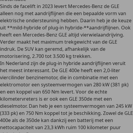
Sinds de facelift in 2023 levert Mercedes-Benz de GLE
alleen nog met aandrijflijnen die een bepaalde vorm van
elektrische ondersteuning hebben. Daarin heb je de keuze
uit **mild-hybride of plug-in hybride-**aandrijflijnen. Ook
heeft een Mercedes-Benz GLE
altijd vierwielaandrijving
.
Verder maakt het maximum trekgewicht van de GLE
indruk. De SUV kan geremd, afhankelijk van de
motorisering,
2.700 tot 3.500 kg trekken
.
In Nederland zijn de plug-in hybride aandrijflijnen veruit
het meest interessant. De
GLE 400e
heeft een 2,0-liter
viercilinder benzinemotor, die in combinatie met een
elektromotor een systeemvermogen van
280 kW (381 pk)
en een koppel van 650 Nm
levert. Voor de echte
kilometervreters is er ook een
GLE 350de
met een
dieselmotor. Dan heb je een systeemvermogen van
245 kW
(333 pk) en 750 Nm
koppel tot je beschikking. Zowel de GLE
400e als de 350de kan dankzij een batterij met een
nettocapaciteit van 23,3 kWh
ruim 100 kilometer
puur