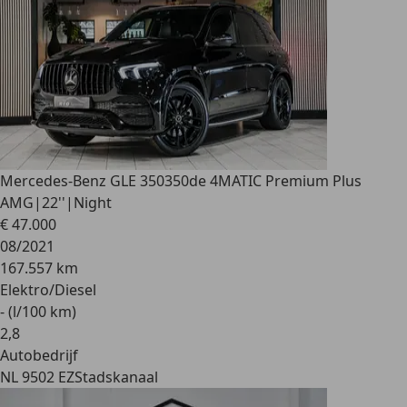
Mercedes-Benz GLE 350
350de 4MATIC Premium Plus
AMG|22''|Night
€ 47.000
08/2021
167.557 km
Elektro/Diesel
- (l/100 km)
2
,
8
Autobedrijf
NL 9502 EZ
Stadskanaal