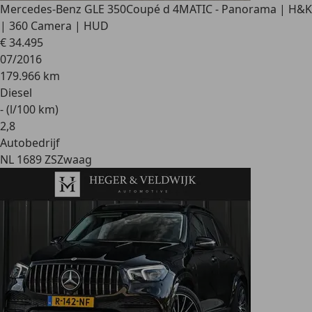
Mercedes-Benz GLE 350
Coupé d 4MATIC - Panorama | H&K
| 360 Camera | HUD
€ 34.495
07/2016
179.966 km
Diesel
- (l/100 km)
2
,
8
Autobedrijf
NL 1689 ZS
Zwaag