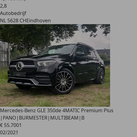
2
,
8
Autobedrijf
NL 5628 CH
Eindhoven
Mercedes-Benz GLE 350
de 4MATIC Premium Plus
|PANO|BURMESTER|MULTIBEAM|B
€ 55.700
1
02/2021