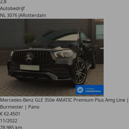
2
,
8
Autobedrijf
NL 3076 JA
Rotterdam
Mercedes-Benz GLE 350
e 4MATIC Premium Plus Amg Line |
Burmester | Pano
€ 62.450
1
11/2022
78.985 km