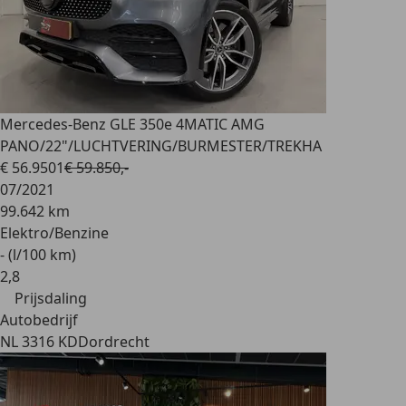
Mercedes-Benz GLE 350
e 4MATIC AMG
PANO/22"/LUCHTVERING/BURMESTER/TREKHA
€ 56.950
1
€ 59.850,-
07/2021
99.642 km
Elektro/Benzine
- (l/100 km)
2
,
8
Prijsdaling
Autobedrijf
NL 3316 KD
Dordrecht