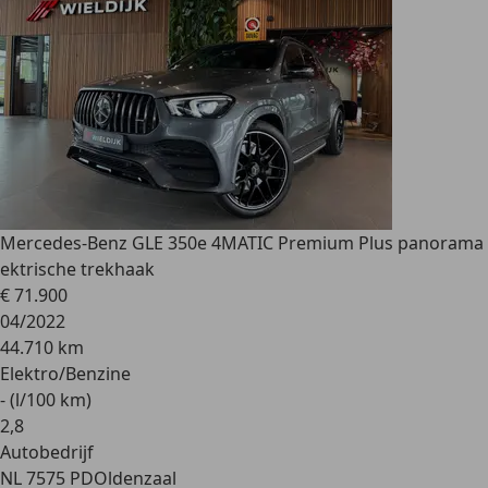
Mercedes-Benz GLE 350
e 4MATIC Premium Plus panorama
ektrische trekhaak
€ 71.900
04/2022
44.710 km
Elektro/Benzine
- (l/100 km)
2
,
8
Autobedrijf
NL 7575 PD
Oldenzaal