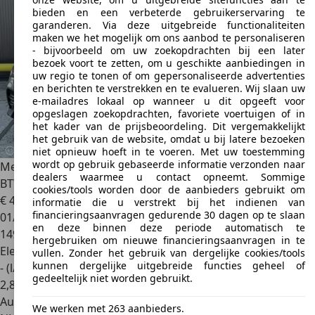
bieden en een verbeterde gebruikerservaring te
garanderen. Via deze uitgebreide functionaliteiten
maken we het mogelijk om ons aanbod te personaliseren
- bijvoorbeeld om uw zoekopdrachten bij een later
bezoek voort te zetten, om u geschikte aanbiedingen in
uw regio te tonen of om gepersonaliseerde advertenties
en berichten te verstrekken en te evalueren. Wij slaan uw
e-mailadres lokaal op wanneer u dit opgeeft voor
opgeslagen zoekopdrachten, favoriete voertuigen of in
het kader van de prijsbeoordeling. Dit vergemakkelijkt
het gebruik van de website, omdat u bij latere bezoeken
niet opnieuw hoeft in te voeren. Met uw toestemming
wordt op gebruik gebaseerde informatie verzonden naar
Mercedes-Benz GLE 350
de AMG-NIGHT PAKKET BOMVOL
dealers waarmee u contact opneemt. Sommige
BTW
cookies/tools worden door de aanbieders gebruikt om
€ 49.999
1
informatie die u verstrekt bij het indienen van
financieringsaanvragen gedurende 30 dagen op te slaan
01/2022
en deze binnen deze periode automatisch te
149.888 km
hergebruiken om nieuwe financieringsaanvragen in te
Elektro/Diesel
vullen. Zonder het gebruik van dergelijke cookies/tools
kunnen dergelijke uitgebreide functies geheel of
- (l/100 km)
gedeeltelijk niet worden gebruikt.
2
,
8
Autobedrijf
We werken met 263 aanbieders.