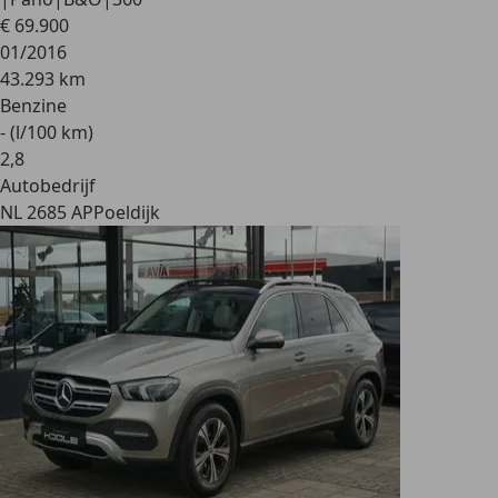
€ 69.900
01/2016
43.293 km
Benzine
- (l/100 km)
2
,
8
Autobedrijf
NL 2685 AP
Poeldijk