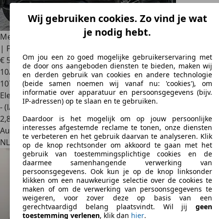
Wij gebruiken cookies. Zo vind je wat
je nodig hebt.
Mercedes-Benz GLE 350
de 4MATIC Premium Plus AMG Line
| Panoramadak | Bu
Om jou een zo goed mogelijke gebruikerservaring met
€ 50.900
1
de door ons aangeboden diensten te bieden, maken wij
10/2021
en derden gebruik van cookies en andere technologie
107.545 km
(beide samen noemen wij vanaf nu: 'cookies'), om
informatie over apparatuur en persoonsgegevens (bijv.
Elektro/Diesel
IP-adressen) op te slaan en te gebruiken.
- (l/100 km)
2
,
8
Daardoor is het mogelijk om op jouw persoonlijke
interesses afgestemde reclame te tonen, onze diensten
Autobedrijf
te verbeteren en het gebruik daarvan te analyseren. Klik
NL 3845 MB
Harderwijk
op de knop rechtsonder om akkoord te gaan met het
gebruik van toestemmingsplichtige cookies en de
daarmee samenhangende verwerking van
persoonsgegevens. Ook kun je op de knop linksonder
klikken om een nauwkeurige selectie over de cookies te
maken of om de verwerking van persoonsgegevens te
weigeren, voor zover deze op basis van een
gerechtvaardigd belang plaatsvindt. Wil jij
geen
toestemming verlenen
, klik dan
hier
.