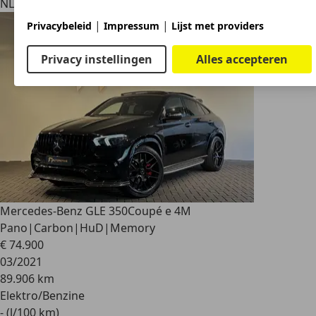
NL 7602 PW
Almelo
|
|
Privacybeleid
Impressum
Lijst met providers
Privacy instellingen
Alles accepteren
Mercedes-Benz GLE 350
Coupé e 4M
Pano|Carbon|HuD|Memory
€ 74.900
03/2021
89.906 km
Elektro/Benzine
- (l/100 km)