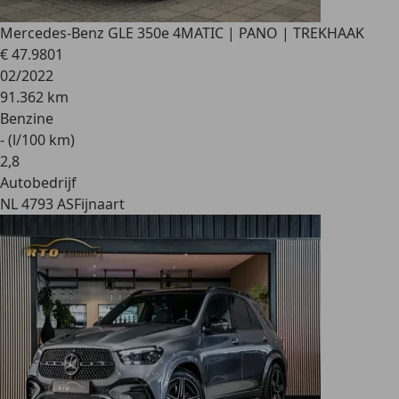
Mercedes-Benz GLE 350
e 4MATIC | PANO | TREKHAAK
€ 47.980
1
02/2022
91.362 km
Benzine
- (l/100 km)
2
,
8
Autobedrijf
NL 4793 AS
Fijnaart