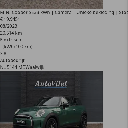
MINI Cooper SE
33 kWh | Camera | Unieke bekleding | Sto
€ 19.945
1
08/2023
20.514 km
Elektrisch
- (kWh/100 km)
2
,
8
Autobedrijf
NL 5144 MB
Waalwijk