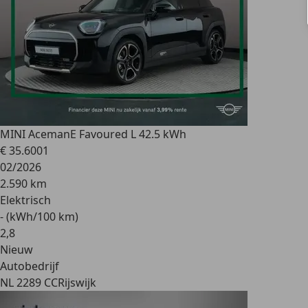
MINI Aceman
E Favoured L 42.5 kWh
€ 35.600
1
02/2026
2.590 km
Elektrisch
- (kWh/100 km)
2
,
8
Nieuw
Autobedrijf
NL 2289 CC
Rijswijk