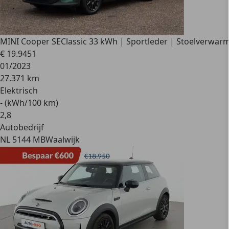
MINI Cooper SE
Classic 33 kWh | Sportleder | Stoelverwar
€ 19.945
1
01/2023
27.371 km
Elektrisch
- (kWh/100 km)
2
,
8
Autobedrijf
NL 5144 MB
Waalwijk