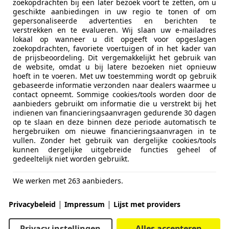
zoekopdrachten bij een later bezoek voort te zetten, om u
geschikte aanbiedingen in uw regio te tonen of om
gepersonaliseerde advertenties en berichten te
verstrekken en te evalueren. Wij slaan uw e-mailadres
lokaal op wanneer u dit opgeeft voor opgeslagen
zoekopdrachten, favoriete voertuigen of in het kader van
de prijsbeoordeling. Dit vergemakkelijkt het gebruik van
de website, omdat u bij latere bezoeken niet opnieuw
hoeft in te voeren. Met uw toestemming wordt op gebruik
rw. | D
gebaseerde informatie verzonden naar dealers waarmee u
contact opneemt. Sommige cookies/tools worden door de
aanbieders gebruikt om informatie die u verstrekt bij het
indienen van financieringsaanvragen gedurende 30 dagen
op te slaan en deze binnen deze periode automatisch te
hergebruiken om nieuwe financieringsaanvragen in te
vullen. Zonder het gebruik van dergelijke cookies/tools
kunnen dergelijke uitgebreide functies geheel of
gedeeltelijk niet worden gebruikt.
We werken met 263 aanbieders.
|
|
Privacybeleid
Impressum
Lijst met providers
Privacy instellingen
Alles accepteren