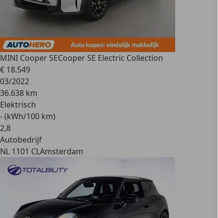
MINI Cooper SE
Cooper SE Electric Collection
€ 18.549
03/2022
36.638 km
Elektrisch
- (kWh/100 km)
2
,
8
Autobedrijf
NL 1101 CL
Amsterdam