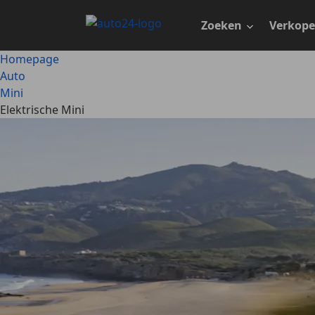
Ga
naar
Zoeken
Verkop
hoofdinhoud
Homepage
Auto
Mini
Elektrische Mini