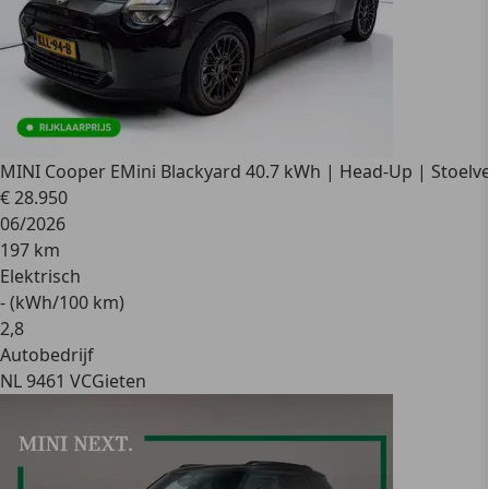
MINI Cooper E
Mini Blackyard 40.7 kWh | Head-Up | Stoelve
€ 28.950
06/2026
197 km
Elektrisch
- (kWh/100 km)
2
,
8
Autobedrijf
NL 9461 VC
Gieten