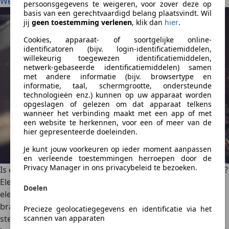
Welke elektrische auto kies je?
persoonsgegevens te weigeren, voor zover deze op
basis van een gerechtvaardigd belang plaatsvindt. Wil
jij
geen toestemming verlenen
, klik dan
hier
.
Cookies, apparaat- of soortgelijke online-
identificatoren (bijv. login-identificatiemiddelen,
willekeurig toegewezen identificatiemiddelen,
netwerk-gebaseerde identificatiemiddelen) samen
met andere informatie (bijv. browsertype en
informatie, taal, schermgrootte, ondersteunde
technologieën enz.) kunnen op uw apparaat worden
opgeslagen of gelezen om dat apparaat telkens
wanneer het verbinding maakt met een app of met
een website te herkennen, voor een of meer van de
hier gepresenteerde doeleinden.
Je kunt jouw voorkeuren op ieder moment aanpassen
en verleende toestemmingen herroepen door de
Privacy Manager in ons privacybeleid te bezoeken.
Is een elektrische auto goedkoper dan een brandstofauto?
Elektrische auto’s worden steeds populairder. Maar is een
Doelen
elektrische auto eigenlijk goedkoper dan een
brandstofauto? Dit is een vraag die veel autokopers zich
Precieze geolocatiegegevens en identificatie via het
stellen. In dit artikel maken we een uitgebreide
scannen van apparaten