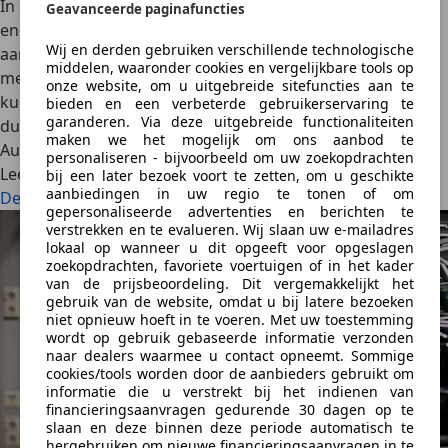
In 2025 groeit het aanbod elektrische auto’s in Nederland
Geavanceerde paginafuncties
enorm. Van gevestigde merken tot nieuwe spelers: het
Wij en derden gebruiken verschillende technologische
aanbod is diverser dan ooit. In dit artikel ontdek je welke
middelen, waaronder cookies en vergelijkbare tools op
merken actief zijn, welke modellen ze bieden en wat je
onze website, om u uitgebreide sitefuncties aan te
kunt verwachten op het gebied van innovatie en
bieden en een verbeterde gebruikerservaring te
garanderen. Via deze uitgebreide functionaliteiten
duurzaamheid.
maken we het mogelijk om ons aanbod te
AutoScout24
·
21-11-2024
·
11 min. Leestijd
personaliseren - bijvoorbeeld om uw zoekopdrachten
Lees meer
bij een later bezoek voort te zetten, om u geschikte
aanbiedingen in uw regio te tonen of om
Deze merken elektrische auto’s zijn er in 2025
gepersonaliseerde advertenties en berichten te
verstrekken en te evalueren. Wij slaan uw e-mailadres
lokaal op wanneer u dit opgeeft voor opgeslagen
zoekopdrachten, favoriete voertuigen of in het kader
van de prijsbeoordeling. Dit vergemakkelijkt het
gebruik van de website, omdat u bij latere bezoeken
niet opnieuw hoeft in te voeren. Met uw toestemming
wordt op gebruik gebaseerde informatie verzonden
naar dealers waarmee u contact opneemt. Sommige
cookies/tools worden door de aanbieders gebruikt om
informatie die u verstrekt bij het indienen van
financieringsaanvragen gedurende 30 dagen op te
slaan en deze binnen deze periode automatisch te
hergebruiken om nieuwe financieringsaanvragen in te