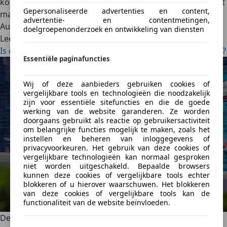
kostenvergelijking, zodat je een weloverwogen keuze kunt
Gepersonaliseerde advertenties en content,
maken.
advertentie- en contentmetingen,
AutoScout24
·
21-11-2024
·
6 min. Leestijd
doelgroepenonderzoek en ontwikkeling van diensten
Lees meer
Is een elektrische auto goedkoper dan een brandstofauto?
Essentiële paginafuncties
Wij of deze aanbieders gebruiken cookies of
vergelijkbare tools en technologieën die noodzakelijk
zijn voor essentiële sitefuncties en die de goede
werking van de website garanderen. Ze worden
doorgaans gebruikt als reactie op gebruikersactiviteit
om belangrijke functies mogelijk te maken, zoals het
instellen en beheren van inloggegevens of
privacyvoorkeuren. Het gebruik van deze cookies of
vergelijkbare technologieën kan normaal gesproken
niet worden uitgeschakeld. Bepaalde browsers
kunnen deze cookies of vergelijkbare tools echter
blokkeren of u hierover waarschuwen. Het blokkeren
van deze cookies of vergelijkbare tools kan de
functionaliteit van de website beïnvloeden.
Deze merken elektrische auto’s zijn er in 2025