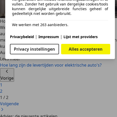
vullen. Zonder het gebruik van dergelijke cookies/tools
kunnen dergelijke uitgebreide functies geheel of
gedeeltelijk niet worden gebruikt.
Hoe lang zijn de levertijden voor elektrische auto's?
We werken met 263 aanbieders.
Welkom in de wereld van de levertijden voor elektrische
auto’s. Het is een thema dat steeds belangrijker wordt nu
|
|
Privacybeleid
Impressum
Lijst met providers
meer mensen overstappen op elektrisch rijden. Levertijden
kunnen flink variëren. Hoe zit dat precies?
Privacy instellingen
Alles accepteren
AutoScout24
·
09-10-2024
·
5 min. Leestijd
Lees meer
Hoe lang zijn de levertijden voor elektrische auto's?
Vorige
1
2
1
/
2
Volgende
Advies: de nieuwste artikelen