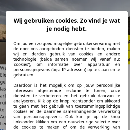
Wij gebruiken cookies. Zo vind je wat
je nodig hebt.
Om jou een zo goed mogelijke gebruikerservaring met
de door ons aangeboden diensten te bieden, maken
wij en derden gebruik van cookies en andere
technologie (beide samen noemen wij vanaf nu:
'cookies'), om informatie over apparatuur en
Welke elektrische auto kies je?
persoonsgegevens (bijv. IP-adressen) op te slaan en te
Elektrische auto’s winnen snel aan populariteit. Maar
gebruiken.
gezien het sterk groeiende aanbod van modellen kan het
Daardoor is het mogelijk om op jouw persoonlijke
lastig zijn om te bepalen welke het beste bij jou past. In dit
interesses afgestemde reclame te tonen, onze
artikel helpen we je op weg – van kleine stadsauto’s tot
diensten te verbeteren en het gebruik daarvan te
analyseren. Klik op de knop rechtsonder om akkoord
ruime gezins-SUV’s – en geven we tips om de juiste keuze
te gaan met het gebruik van toestemmingsplichtige
te maken.
cookies en de daarmee samenhangende verwerking
AutoScout24
·
03-03-2025
·
6 min. Leestijd
van persoonsgegevens. Ook kun je op de knop
linksonder klikken om een nauwkeurige selectie over
Lees meer
de cookies te maken of om de verwerking van