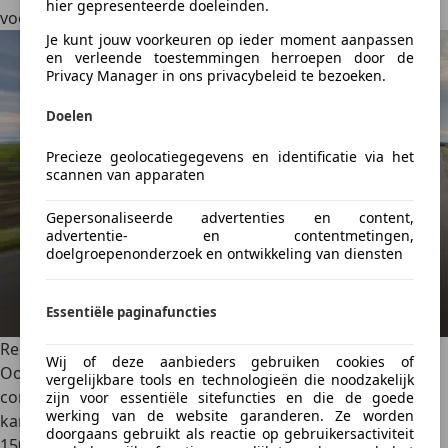
hier gepresenteerde doeleinden.
voor de MAX-uitvoering, die start bij
28.790 euro.
Je kunt jouw voorkeuren op ieder moment aanpassen
en verleende toestemmingen herroepen door de
Privacy Manager in ons privacybeleid te bezoeken.
Doelen
Precieze geolocatiegegevens en identificatie via het
scannen van apparaten
Gepersonaliseerde advertenties en content,
advertentie- en contentmetingen,
doelgroepenonderzoek en ontwikkeling van diensten
Essentiële paginafuncties
Renault 5
Wij of deze aanbieders gebruiken cookies of
Ook Renault introduceerde in 2024 een betaalbare
vergelijkbare tools en technologieën die noodzakelijk
compacte EV: de
Renault 5 E-Tech
. De elektrische Renault
zijn voor essentiële sitefuncties en die de goede
werking van de website garanderen. Ze worden
kan ook tot
100 kW snelladen
en beschikt over
95, 120 of
doorgaans gebruikt als reactie op gebruikersactiviteit
150 pk
. Er zijn twee verschillende accuvarianten:
40 of 52