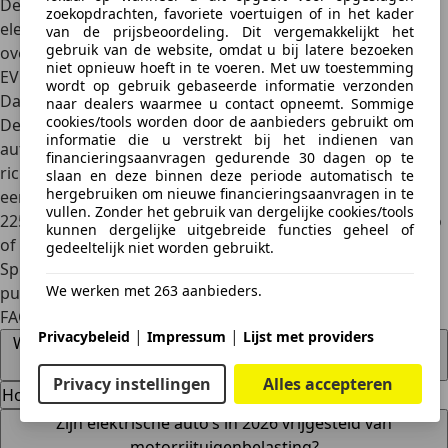
De actieradius is 460 kilometer (WLTP). Vanwege de puur
zoekopdrachten, favoriete voertuigen of in het kader
elektrische aandrijving is een (conventionele) transmissie
van de prijsbeoordeling. Dit vergemakkelijkt het
gebruik van de website, omdat u bij latere bezoeken
overbodig. De prijzen van de volledig elektrische Kia Niro
niet opnieuw hoeft in te voeren. Met uw toestemming
EV liggen tussen de
€ 44.795 en € 50.395
.
wordt op gebruik gebaseerde informatie verzonden
Dacia Spring
naar dealers waarmee u contact opneemt. Sommige
cookies/tools worden door de aanbieders gebruikt om
De
Dacia Spring
blijft
een van de goedkoopste elektrische
informatie die u verstrekt bij het indienen van
auto’s
op de Europese markt. Deze compacte stadsauto
financieringsaanvragen gedurende 30 dagen op te
richt zich vooral op korte ritten en stedelijk gebruik. Met
slaan en deze binnen deze periode automatisch te
hergebruiken om nieuwe financieringsaanvragen in te
een relatief kleine batterij en een actieradius tot ongeveer
vullen. Zonder het gebruik van dergelijke cookies/tools
225 kilometer (WLTP) is hij vooral
geschikt als tweede auto
kunnen dergelijke uitgebreide functies geheel of
of stadsauto
. Dankzij zijn lage aanschafprijs maakt de
gedeeltelijk niet worden gebruikt.
Spring elektrisch rijden toegankelijk voor een breder
We werken met 263 aanbieders.
publiek.
FAQ
|
|
Privacybeleid
Impressum
Lijst met providers
Wat is het tarief voor bijtelling voor elektrische auto's in
2026?
Privacy instellingen
Alles accepteren
Hoe zit het met de SEPP in 2026?
Zijn elektrische auto’s in 2026 vrijgesteld van
motorrijtuigenbelasting?