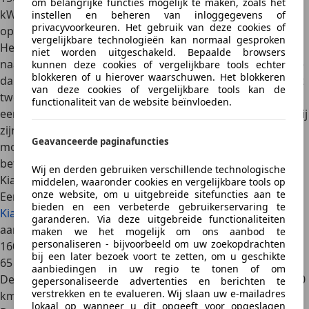
om belangrijke functies mogelijk te maken, zoals het
kWh
. Daarmee haal je respectievelijk
300 of 410 kilometer
instellen en beheren van inloggegevens of
privacyvoorkeuren. Het gebruik van deze cookies of
op een volle acculading.
vergelijkbare technologieën kan normaal gesproken
Het design van de Renault 5 E-Tech is een dikke knipoog
niet worden uitgeschakeld. Bepaalde browsers
naar de
Renault 5
uit de jaren 70 en 80, met een aflopende
kunnen deze cookies of vergelijkbare tools echter
blokkeren of u hierover waarschuwen. Het blokkeren
daklijn en puntige koplampen. De auto is verkrijgbaar met
van deze cookies of vergelijkbare tools kan de
twee batterijvarianten van 40 kWh en 52 kWh, goed voor
functionaliteit van de website beïnvloeden.
een actieradius tot ongeveer 410 kilometer (WLTP). Dankzij
zijn relatief scherpe prijs (minder dan 25.000 euro) en
Geavanceerde paginafuncties
moderne technologie behoort de Renault 5 tot de
betaalbaardere elektrische auto’s in Europa.
Wij en derden gebruiken verschillende technologische
Kia Niro EV
middelen, waaronder cookies en vergelijkbare tools op
onze website, om u uitgebreide sitefuncties aan te
Een andere interessante, betaalbare elektrische auto is de
bieden en een verbeterde gebruikerservaring te
Kia Niro EV
. De sterkste versie is de puur
elektrisch
garanderen. Via deze uitgebreide functionaliteiten
aangedreven Kia Niro EV
, met een systeemvermogen van
maken we het mogelijk om ons aanbod te
personaliseren - bijvoorbeeld om uw zoekopdrachten
160 kW (218 pk), 255 Nm koppel en een batterij van bijna
bij een later bezoek voort te zetten, om u geschikte
65 kWh.
aanbiedingen in uw regio te tonen of om
De elektromotor zorgt voor een acceleratie van 0 naar 100
gepersonaliseerde advertenties en berichten te
verstrekken en te evalueren. Wij slaan uw e-mailadres
km/u in 7,8 seconden en de topsnelheid ligt op 167 km/u.
lokaal op wanneer u dit opgeeft voor opgeslagen