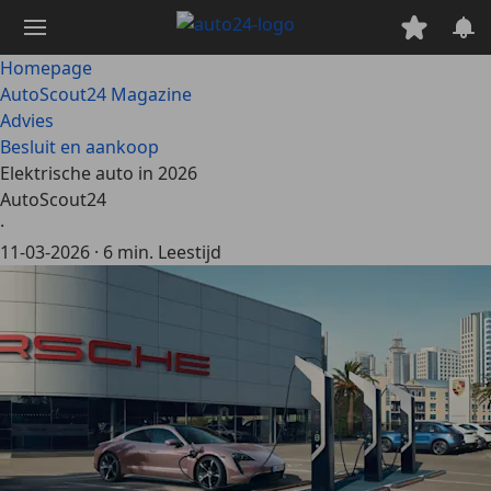
Ga
naar
hoofdinhoud
Homepage
AutoScout24 Magazine
Advies
Besluit en aankoop
Elektrische auto in 2026
AutoScout24
·
11-03-2026
·
6 min. Leestijd