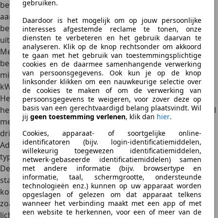
gebruiken.
betaalbaarste EV’s in Europa. De Franse EV belooft een
aantrekkelijke combinatie van bereik, comfort en
Daardoor is het mogelijk om op jouw persoonlijke
betaalbaarheid. De ë-C3 is beschikbaar in twee
interesses afgestemde reclame te tonen, onze
diensten te verbeteren en het gebruik daarvan te
uitvoeringen: YOU en MAX.
analyseren. Klik op de knop rechtsonder om akkoord
Met een 44 kWh-batterijpakket biedt de ë-C3 een
WLTP-
te gaan met het gebruik van toestemmingsplichtige
bereik tot 320 km
. Het opladen van 20% tot 80% gaat in 26
cookies en de daarmee samenhangende verwerking
van persoonsgegevens. Ook kun je op de knop
minuten via 100 kW DC-snelladen. De elektromotor van 83
linksonder klikken om een nauwkeurige selectie over
kW (113 pk) is krachtig genoeg.
de cookies te maken of om de verwerking van
Het ontwerp van de ë-C3 is eigentijds, zoals dat wel vaker
persoonsgegevens te weigeren, voor zover deze op
basis van een gerechtvaardigd belang plaatsvindt. Wil
het geval is bij een Citroën. Het is het eerste Citroën­-model
jij
geen toestemming verlenen
, klik dan
hier
.
met het nieuwe Citroën-logo en
unieke
driestapsverlichting
. Daarnaast is hij voorzien van Citroën
Cookies, apparaat- of soortgelijke online-
identificatoren (bijv. login-identificatiemiddelen,
Advanced Comfort-vering en -stoelen, waardoor je het
willekeurig toegewezen identificatiemiddelen,
typische ‘vliegend tapijt’-gevoel krijgt in de auto.
netwerk-gebaseerde identificatiemiddelen) samen
De YOU-uitvoering begint bij
24.290 euro
en omvat
met andere informatie (bijv. browsertype en
informatie, taal, schermgrootte, ondersteunde
standaarduitrustingen zoals 16-inch stalen velgen, LED-
technologieën enz.) kunnen op uw apparaat worden
koplampen en een head-up display. Voor extra functies
opgeslagen of gelezen om dat apparaat telkens
zoals een 10.25-inch infotainmentsysteem, 17-inch
wanneer het verbinding maakt met een app of met
een website te herkennen, voor een of meer van de
lichtmetalen velgen en draadloos opladen, kun je kiezen