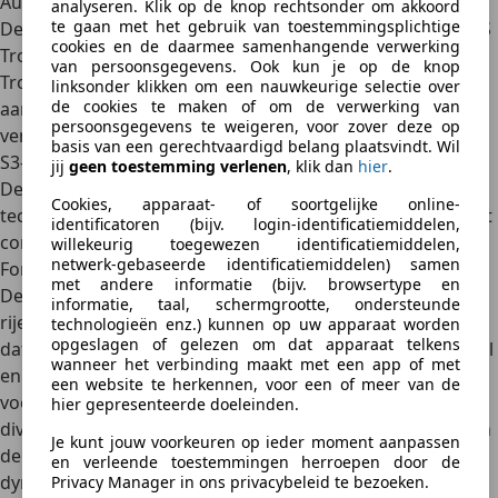
Audi A3 met S Tronic
analyseren. Klik op de knop rechtsonder om akkoord
te gaan met het gebruik van toestemmingsplichtige
De
Audi A3
is
compact
,
stijlvol
en
rijk uitgerust
en met de S
cookies en de daarmee samenhangende verwerking
Tronic-automaat wordt het rijden nog plezieriger. De S
van persoonsgegevens. Ook kun je op de knop
Tronic biedt
razendsnelle schakelmomenten
en past zich
linksonder klikken om een nauwkeurige selectie over
de cookies te maken of om de verwerking van
aan je rijstijl aan, of je nu rustig rijdt of juist sportief. Met
persoonsgegevens te weigeren, voor zover deze op
vermogens van 110 kW (150 pk) tot 228 kW (310 pk) in de
basis van een gerechtvaardigd belang plaatsvindt. Wil
S3-variant, is er altijd een A3 die past bij jouw behoeften.
jij
geen toestemming verlenen
, klik dan
hier
.
De combinatie van
premium afwerking
en slimme
Cookies, apparaat- of soortgelijke online-
technologieën maakt de A3 een van de beste keuzes in het
identificatoren (bijv. login-identificatiemiddelen,
compacte premiumsegment
.
willekeurig toegewezen identificatiemiddelen,
netwerk-gebaseerde identificatiemiddelen) samen
Ford Focus met Powershift
met andere informatie (bijv. browsertype en
De
Ford Focus
staat bekend om zijn
uitstekende
informatie, taal, schermgrootte, ondersteunde
rijeigenschappen
en met de Powershift-automaat komt
technologieën enz.) kunnen op uw apparaat worden
opgeslagen of gelezen om dat apparaat telkens
dat nog beter tot zijn recht. Deze transmissie schakelt snel
wanneer het verbinding maakt met een app of met
en zonder onderbreking van de aandrijving, wat zorgt
een website te herkennen, voor een of meer van de
voor een soepele acceleratie. De Focus is beschikbaar met
hier gepresenteerde doeleinden.
diverse motoren, van 92 kW (125 pk) tot 206 kW (280 pk) in
Je kunt jouw voorkeuren op ieder moment aanpassen
de sportieve ST-variant. Voor wie houdt van een
en verleende toestemmingen herroepen door de
dynamische rijervaring
met een praktische insteek, is de
Privacy Manager in ons privacybeleid te bezoeken.