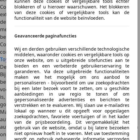
kunnen deze cookies of vergelijkbare tools echter
Corolla is beschikbaar met
hybride aandrijving
, wat hem
blokkeren of u hierover waarschuwen. Het blokkeren
van deze cookies of vergelijkbare tools kan de
extra zuinig maakt in het stadsverkeer. Het vermogen van
functionaliteit van de website beïnvloeden.
de hybride versie begint rond de 90 kW (122 pk), wat al
meer dan voldoende is voor dagelijkse ritten. Met zijn
Geavanceerde paginafuncties
betrouwbaarheid en
efficiënte brandstofverbruik
is de
Corolla een slimme keuze voor wie duurzaamheid en
Wij en derden gebruiken verschillende technologische
comfort belangrijk vindt.
middelen, waaronder cookies en vergelijkbare tools op
Toyota Corolla met CVT aanbod
onze website, om u uitgebreide sitefuncties aan te
bieden en een verbeterde gebruikerservaring te
De juiste keuze maken
garanderen. Via deze uitgebreide functionaliteiten
Bij het kiezen van de beste auto met automaat is het
maken we het mogelijk om ons aanbod te
belangrijk rekening te houden met je persoonlijke
personaliseren - bijvoorbeeld om uw zoekopdrachten
bij een later bezoek voort te zetten, om u geschikte
voorkeuren en rijstijl. Wat voor de één een groot pluspunt
aanbiedingen in uw regio te tonen of om
is, kan voor de ander juist een nadeel zijn. Daarom is het
gepersonaliseerde advertenties en berichten te
goed diverse modellen en transmissies uit te proberen.
verstrekken en te evalueren. Wij slaan uw e-mailadres
lokaal op wanneer u dit opgeeft voor opgeslagen
Maak een proefrit, ervaar het schakelen en voel welke
zoekopdrachten, favoriete voertuigen of in het kader
automaat het best bij je past. Het
aanbod
van auto’s met
van de prijsbeoordeling. Dit vergemakkelijkt het
automaat is de afgelopen jaren
flink gegroeid
en blijft zich
gebruik van de website, omdat u bij latere bezoeken
niet opnieuw hoeft in te voeren. Met uw toestemming
ontwikkelen. Dankzij technologische innovaties worden
wordt op gebruik gebaseerde informatie verzonden