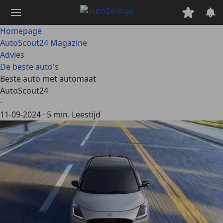
Ga
naar
hoofdinhoud
Homepage
AutoScout24 Magazine
Advies
De beste auto's
Beste auto met automaat
AutoScout24
·
11-09-2024
·
5 min. Leestijd