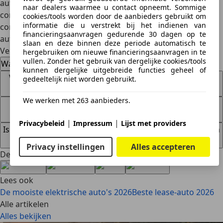
automatische transmissies steeds efficiënter, sneller en
naar dealers waarmee u contact opneemt. Sommige
comfortabeler. Of je nu kiest voor een sportieve DSG, een
cookies/tools worden door de aanbieders gebruikt om
informatie die u verstrekt bij het indienen van
comfortabele CVT of een luxe Geartronic, er is altijd een
financieringsaanvragen gedurende 30 dagen op te
automaat die aansluit bij jouw wensen.
slaan en deze binnen deze periode automatisch te
Veelgestelde vragen
hergebruiken om nieuwe financieringsaanvragen in te
vullen. Zonder het gebruik van dergelijke cookies/tools
Wat is de beste auto met automaat voor stadsverkeer?
kunnen dergelijke uitgebreide functies geheel of
Wat is het verschil tussen DSG, CVT en een traditionele
gedeeltelijk niet worden gebruikt.
automaat?
We werken met 263 aanbieders.
Welke SUV met automaat is het best voor lange
afstanden?
|
|
Privacybeleid
Impressum
Lijst met providers
Is een auto met automaat duurder in onderhoud dan een
handgeschakelde auto?
Privacy instellingen
Alles accepteren
Deel artikel
Lees ook
De mooiste elektrische auto's 2026
Beste lease-auto 2026
Alle artikelen
Alles bekijken