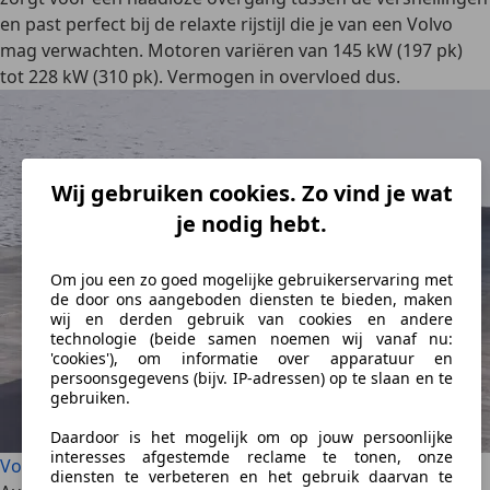
en past perfect bij de
relaxte rijstijl
die je van een Volvo
mag verwachten. Motoren variëren van 145 kW (197 pk)
tot 228 kW (310 pk).
Vermogen in overvloed
dus.
Wij gebruiken cookies. Zo vind je wat
je nodig hebt.
Om jou een zo goed mogelijke gebruikerservaring met
de door ons aangeboden diensten te bieden, maken
wij en derden gebruik van cookies en andere
technologie (beide samen noemen wij vanaf nu:
'cookies'), om informatie over apparatuur en
persoonsgegevens (bijv. IP-adressen) op te slaan en te
gebruiken.
Daardoor is het mogelijk om op jouw persoonlijke
interesses afgestemde reclame te tonen, onze
Volvo XC60 aanbod
diensten te verbeteren en het gebruik daarvan te