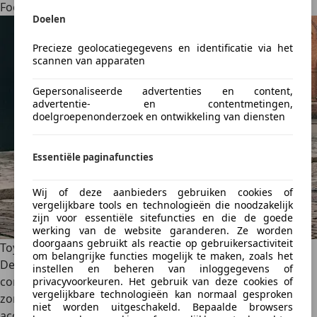
Focus met Powershift een uitstekende keuze.
Doelen
Precieze geolocatiegegevens en identificatie via het
scannen van apparaten
Gepersonaliseerde advertenties en content,
advertentie- en contentmetingen,
doelgroepenonderzoek en ontwikkeling van diensten
Essentiële paginafuncties
Wij of deze aanbieders gebruiken cookies of
vergelijkbare tools en technologieën die noodzakelijk
zijn voor essentiële sitefuncties en die de goede
werking van de website garanderen. Ze worden
doorgaans gebruikt als reactie op gebruikersactiviteit
Toyota Corolla met CVT
om belangrijke functies mogelijk te maken, zoals het
De
Toyota Corolla
met CVT biedt een
bijzonder
instellen en beheren van inloggegevens of
comfortabele rijervaring
. De CVT-transmissie schakelt
privacyvoorkeuren. Het gebruik van deze cookies of
vergelijkbare technologieën kan normaal gesproken
zonder onderbrekingen, wat zorgt voor een vloeiende
niet worden uitgeschakeld. Bepaalde browsers
acceleratie en een aangenaam laag geluidsniveau. De