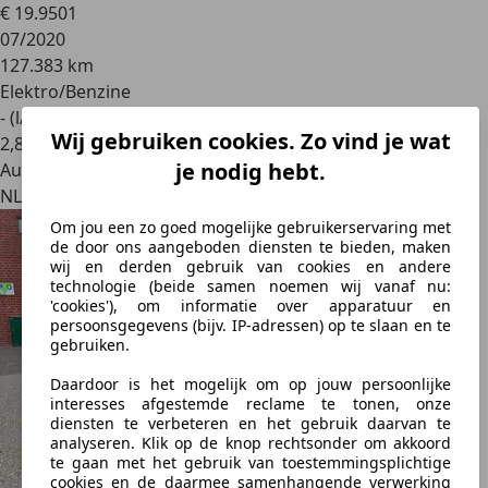
€ 19.950
1
07/2020
127.383 km
Elektro/Benzine
- (l/100 km)
Wij gebruiken cookies. Zo vind je wat
2
,
8
je nodig hebt.
Autobedrijf
NL 3247 CL
Om jou een zo goed mogelijke gebruikerservaring met
de door ons aangeboden diensten te bieden, maken
wij en derden gebruik van cookies en andere
technologie (beide samen noemen wij vanaf nu:
'cookies'), om informatie over apparatuur en
persoonsgegevens (bijv. IP-adressen) op te slaan en te
gebruiken.
Daardoor is het mogelijk om op jouw persoonlijke
interesses afgestemde reclame te tonen, onze
diensten te verbeteren en het gebruik daarvan te
analyseren. Klik op de knop rechtsonder om akkoord
te gaan met het gebruik van toestemmingsplichtige
cookies en de daarmee samenhangende verwerking