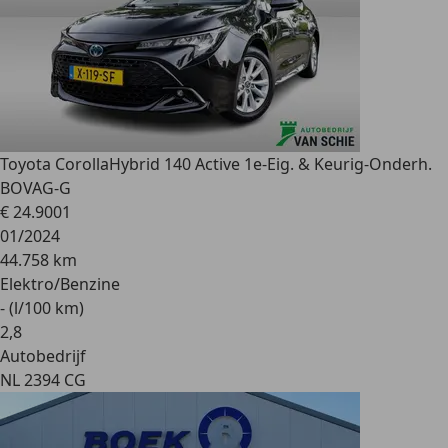
Toyota Corolla
Hybrid 140 Active 1e-Eig. & Keurig-Onderh.
BOVAG-G
€ 24.900
1
01/2024
44.758 km
Elektro/Benzine
- (l/100 km)
2
,
8
Autobedrijf
NL 2394 CG