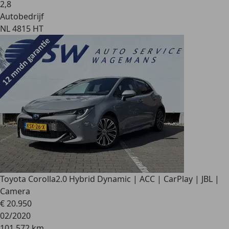
2
,
8
Autobedrijf
NL 4815 HT
Toyota Corolla
2.0 Hybrid Dynamic | ACC | CarPlay | JBL |
Camera
€ 20.950
02/2020
101.572 km