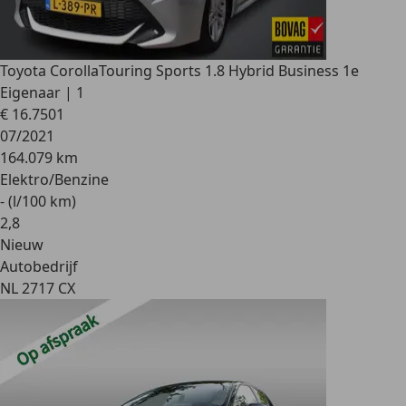
Toyota Corolla
Touring Sports 1.8 Hybrid Business 1e
Eigenaar | 1
€ 16.750
1
07/2021
164.079 km
Elektro/Benzine
- (l/100 km)
2
,
8
Nieuw
Autobedrijf
NL 2717 CX