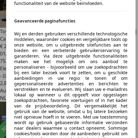
functionaliteit van de website beïnvloeden.
Geavanceerde paginafuncties
Toyota Corolla
Touring Sports Hybrid 140 Active | Camera |
Wij en derden gebruiken verschillende technologische
Carpla
middelen, waaronder cookies en vergelijkbare tools op
onze website, om u uitgebreide sitefuncties aan te
€ 23.890
1
bieden en een verbeterde gebruikerservaring te
01/2024
garanderen. Via deze uitgebreide functionaliteiten
75.146 km
maken we het mogelijk om ons aanbod te
personaliseren - bijvoorbeeld om uw zoekopdrachten
Elektro/Benzine
bij een later bezoek voort te zetten, om u geschikte
- (l/100 km)
aanbiedingen in uw regio te tonen of om
2
,
8
gepersonaliseerde advertenties en berichten te
verstrekken en te evalueren. Wij slaan uw e-mailadres
Autobedrijf
lokaal op wanneer u dit opgeeft voor opgeslagen
NL 3755 LD
zoekopdrachten, favoriete voertuigen of in het kader
van de prijsbeoordeling. Dit vergemakkelijkt het
gebruik van de website, omdat u bij latere bezoeken
niet opnieuw hoeft in te voeren. Met uw toestemming
wordt op gebruik gebaseerde informatie verzonden
naar dealers waarmee u contact opneemt. Sommige
cookies/tools worden door de aanbieders gebruikt om