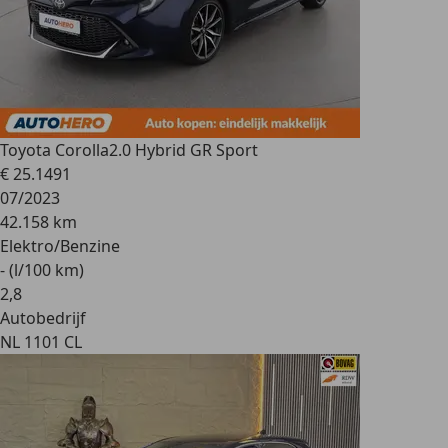
Toyota Corolla
2.0 Hybrid GR Sport
€ 25.149
1
07/2023
42.158 km
Elektro/Benzine
- (l/100 km)
2
,
8
Autobedrijf
NL 1101 CL