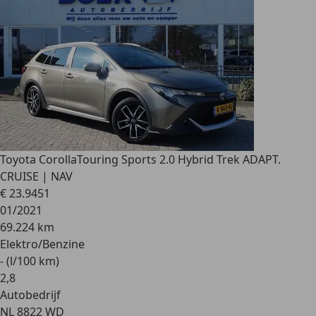
Toyota Corolla
Touring Sports 2.0 Hybrid Trek ADAPT.
CRUISE | NAV
€ 23.945
1
01/2021
69.224 km
Elektro/Benzine
- (l/100 km)
2
,
8
Autobedrijf
NL 8822 WD