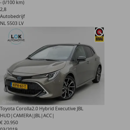
- (l/100 km)
2
,
8
Autobedrijf
NL 5503 LV
Toyota Corolla
2.0 Hybrid Executive JBL
HUD|CAMERA|JBL|ACC|
€ 20.950
03/2019