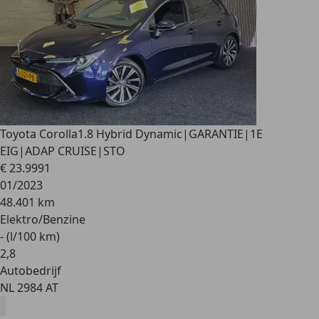
Toyota Corolla
1.8 Hybrid Dynamic|GARANTIE|1E
EIG|ADAP CRUISE|STO
€ 23.999
1
01/2023
48.401 km
Elektro/Benzine
- (l/100 km)
2
,
8
Autobedrijf
NL 2984 AT