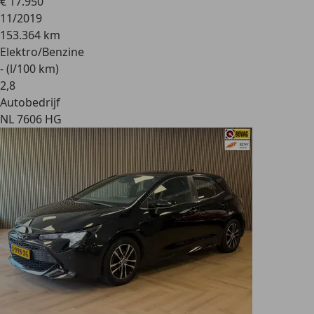
€ 17.950
11/2019
153.364 km
Elektro/Benzine
- (l/100 km)
2
,
8
Autobedrijf
NL 7606 HG