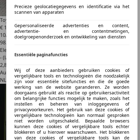
Precieze geolocatiegegevens en identificatie via het
scannen van apparaten
Toyota Corolla
2.0 Hybrid Executive LPG
Gepersonaliseerde advertenties en content,
€ 19.950
advertentie- en contentmetingen,
10/2019
doelgroepenonderzoek en ontwikkeling van diensten
98.350 km
Elektro/Benzine
Essentiële paginafuncties
- (l/100 km)
2
,
8
Wij of deze aanbieders gebruiken cookies of
Autobedrijf
vergelijkbare tools en technologieën die noodzakelijk
NL 3247 CL
zijn voor essentiële sitefuncties en die de goede
werking van de website garanderen. Ze worden
doorgaans gebruikt als reactie op gebruikersactiviteit
om belangrijke functies mogelijk te maken, zoals het
instellen en beheren van inloggegevens of
privacyvoorkeuren. Het gebruik van deze cookies of
vergelijkbare technologieën kan normaal gesproken
niet worden uitgeschakeld. Bepaalde browsers
kunnen deze cookies of vergelijkbare tools echter
blokkeren of u hierover waarschuwen. Het blokkeren
van deze cookies of vergelijkbare tools kan de