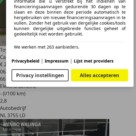
informatie die u verstrekt bij het indienen van
financieringsaanvragen gedurende 30 dagen op te
slaan en deze binnen deze periode automatisch te
hergebruiken om nieuwe financieringsaanvragen in te
vullen. Zonder het gebruik van dergelijke cookies/tools
kunnen dergelijke uitgebreide functies geheel of
gedeeltelijk niet worden gebruikt.
We werken met 263 aanbieders.
Toyota Corolla
Touring Sports Hybrid 140 Active | Carplay |
Camer
|
|
Privacybeleid
Impressum
Lijst met providers
€ 24.390
1
06/2024
Privacy instellingen
Alles accepteren
66.189 km
Elektro/Benzine
- (l/100 km)
2
,
8
Autobedrijf
NL 3755 LD