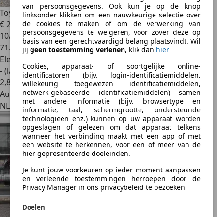
van persoonsgegevens. Ook kun je op de knop
Toyota Corolla
2.0 Hybrid Sport ,Navi ,Camera.
linksonder klikken om een nauwkeurige selectie over
€ 23.950
de cookies te maken of om de verwerking van
persoonsgegevens te weigeren, voor zover deze op
10/2022
basis van een gerechtvaardigd belang plaatsvindt. Wil
71.480 km
jij
geen toestemming verlenen
, klik dan
hier
.
Elektro/Benzine
Cookies, apparaat- of soortgelijke online-
- (l/100 km)
identificatoren (bijv. login-identificatiemiddelen,
2
,
8
willekeurig toegewezen identificatiemiddelen,
netwerk-gebaseerde identificatiemiddelen) samen
Autobedrijf
met andere informatie (bijv. browsertype en
NL 5106 NE
informatie, taal, schermgrootte, ondersteunde
technologieën enz.) kunnen op uw apparaat worden
opgeslagen of gelezen om dat apparaat telkens
wanneer het verbinding maakt met een app of met
een website te herkennen, voor een of meer van de
hier gepresenteerde doeleinden.
Je kunt jouw voorkeuren op ieder moment aanpassen
en verleende toestemmingen herroepen door de
Privacy Manager in ons privacybeleid te bezoeken.
Doelen