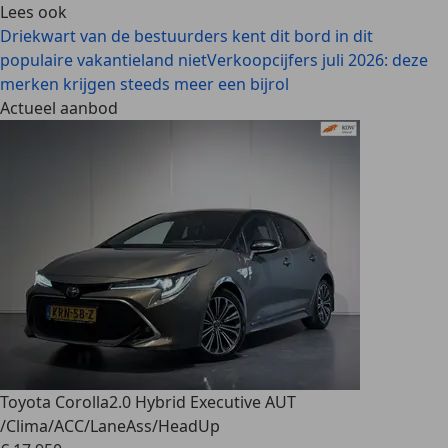
Lees ook
Driekwart van de bestuurders kent dit bord in dit
populaire vakantieland niet
Verkoopcijfers juli 2026: deze
merken krijgen steeds meer een bijrol
Actueel aanbod
Toyota Corolla
2.0 Hybrid Executive AUT
/Clima/ACC/LaneAss/HeadUp