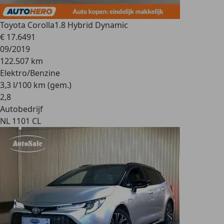
Toyota Corolla
1.8 Hybrid Dynamic
€ 17.649
1
09/2019
122.507 km
Elektro/Benzine
3,3 l/100 km (gem.)
2
,
8
Autobedrijf
NL 1101 CL