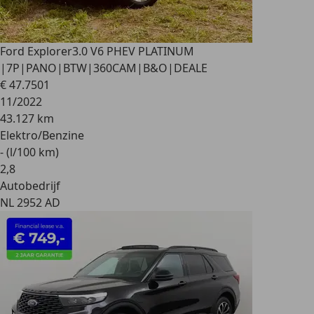
Ford Explorer
3.0 V6 PHEV PLATINUM
|7P|PANO|BTW|360CAM|B&O|DEALE
€ 47.750
1
11/2022
43.127 km
Elektro/Benzine
- (l/100 km)
2
,
8
Autobedrijf
NL 2952 AD