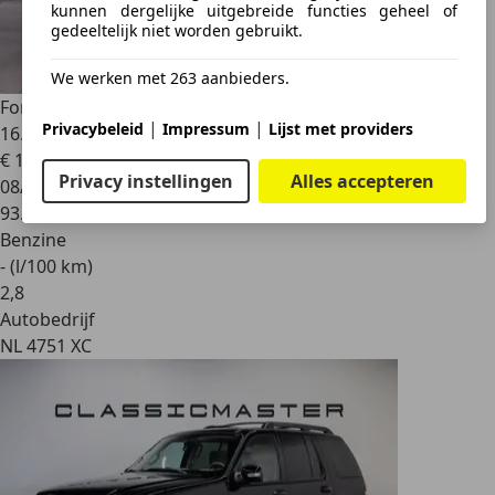
kunnen dergelijke uitgebreide functies geheel of
gedeeltelijk niet worden gebruikt.
We werken met 263 aanbieders.
Ford Explorer
Limited Btw auto, Fiscale waarde € 6.000,- (€
|
|
Privacybeleid
Impressum
Lijst met providers
16.4
€ 19.950
1
Privacy instellingen
Alles accepteren
08/2008
93.116 km
Benzine
- (l/100 km)
2
,
8
Autobedrijf
NL 4751 XC