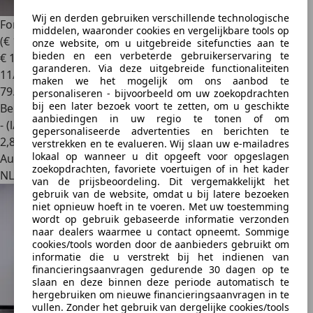
Wij en derden gebruiken verschillende technologische
Ford Explorer
V8 Limited Btw auto, Fiscale waarde € 6.000,-
middelen, waaronder cookies en vergelijkbare tools op
(€ 1
onze website, om u uitgebreide sitefuncties aan te
bieden en een verbeterde gebruikerservaring te
€ 19.950
1
garanderen. Via deze uitgebreide functionaliteiten
11/2008
maken we het mogelijk om ons aanbod te
79.800 km
personaliseren - bijvoorbeeld om uw zoekopdrachten
bij een later bezoek voort te zetten, om u geschikte
Benzine
aanbiedingen in uw regio te tonen of om
- (l/100 km)
gepersonaliseerde advertenties en berichten te
2
,
8
verstrekken en te evalueren. Wij slaan uw e-mailadres
lokaal op wanneer u dit opgeeft voor opgeslagen
Autobedrijf
zoekopdrachten, favoriete voertuigen of in het kader
NL 4751 XC
van de prijsbeoordeling. Dit vergemakkelijkt het
gebruik van de website, omdat u bij latere bezoeken
niet opnieuw hoeft in te voeren. Met uw toestemming
wordt op gebruik gebaseerde informatie verzonden
naar dealers waarmee u contact opneemt. Sommige
cookies/tools worden door de aanbieders gebruikt om
informatie die u verstrekt bij het indienen van
financieringsaanvragen gedurende 30 dagen op te
slaan en deze binnen deze periode automatisch te
hergebruiken om nieuwe financieringsaanvragen in te
vullen. Zonder het gebruik van dergelijke cookies/tools