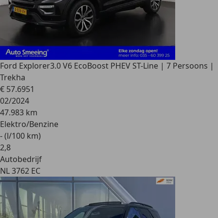
Ford Explorer
3.0 V6 EcoBoost PHEV ST-Line | 7 Persoons |
Trekha
€ 57.695
1
02/2024
47.983 km
Elektro/Benzine
- (l/100 km)
2
,
8
Autobedrijf
NL 3762 EC