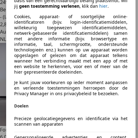
basis van een gerechtvaardigd belang plaatsvindt. Wil
249.114 km
jij
geen toestemming verlenen
, klik dan
hier
.
Benzine
Cookies, apparaat- of soortgelijke online-
- (l/100 km)
identificatoren (bijv. login-identificatiemiddelen,
2
,
8
willekeurig toegewezen identificatiemiddelen,
Autobedrijf
netwerk-gebaseerde identificatiemiddelen) samen
met andere informatie (bijv. browsertype en
NL 7764 AN
informatie, taal, schermgrootte, ondersteunde
technologieën enz.) kunnen op uw apparaat worden
opgeslagen of gelezen om dat apparaat telkens
wanneer het verbinding maakt met een app of met
een website te herkennen, voor een of meer van de
hier gepresenteerde doeleinden.
Je kunt jouw voorkeuren op ieder moment aanpassen
en verleende toestemmingen herroepen door de
Privacy Manager in ons privacybeleid te bezoeken.
Doelen
Precieze geolocatiegegevens en identificatie via het
scannen van apparaten
Ford Explorer
XLT Exclusive Btw auto, Fiscale waarde €
6.000,- (
Gepersonaliseerde advertenties en content,