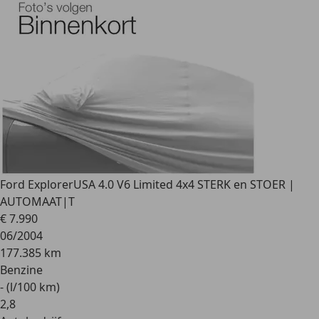
Ford Explorer
USA 4.0 V6 Limited 4x4 STERK en STOER |
AUTOMAAT|T
€ 7.990
06/2004
177.385 km
Benzine
- (l/100 km)
2
,
8