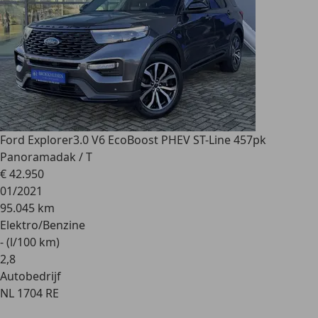
Ford Explorer
3.0 V6 EcoBoost PHEV ST-Line 457pk
Panoramadak / T
€ 42.950
01/2021
95.045 km
Elektro/Benzine
- (l/100 km)
2
,
8
Autobedrijf
NL 1704 RE