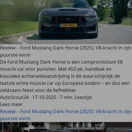
Review – Ford Mustang Dark Horse (2025): V8-kracht in zijn
puurste vorm
De Ford Mustang Dark Horse is een compromisloze V8
muscle car voor puristen. Met 453 pk, handbak en
klassieke achterwielaandrijving is dit waarschijnlijk de
laatste echte muscle car op Europese bodem – en dus een
zeldzaam feest voor de liefhebber.
AutoScout24
·
17-10-2025
·
7 min. Leestijd
Lees meer
Review – Ford Mustang Dark Horse (2025): V8-kracht in zijn
puurste vorm