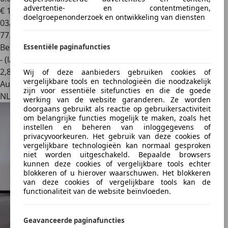
advertentie- en contentmetingen,
€ 18.950
1
doelgroepenonderzoek en ontwikkeling van diensten
03/2010
77.881 km
Benzine
Essentiële paginafuncties
- (l/100 km)
2
,
8
Wij of deze aanbieders gebruiken cookies of
vergelijkbare tools en technologieën die noodzakelijk
Autobedrijf
zijn voor essentiële sitefuncties en die de goede
NL 4751 XC
werking van de website garanderen. Ze worden
doorgaans gebruikt als reactie op gebruikersactiviteit
om belangrijke functies mogelijk te maken, zoals het
instellen en beheren van inloggegevens of
privacyvoorkeuren. Het gebruik van deze cookies of
vergelijkbare technologieën kan normaal gesproken
niet worden uitgeschakeld. Bepaalde browsers
kunnen deze cookies of vergelijkbare tools echter
blokkeren of u hierover waarschuwen. Het blokkeren
van deze cookies of vergelijkbare tools kan de
functionaliteit van de website beïnvloeden.
Geavanceerde paginafuncties