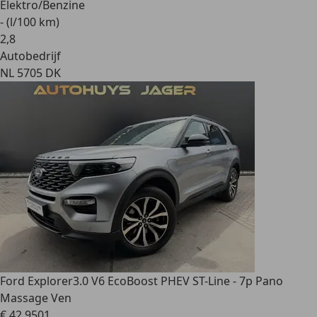
Elektro/Benzine
- (l/100 km)
2
,
8
Autobedrijf
NL 5705 DK
Ford Explorer
3.0 V6 EcoBoost PHEV ST-Line - 7p Pano
Massage Ven
€ 42.950
1