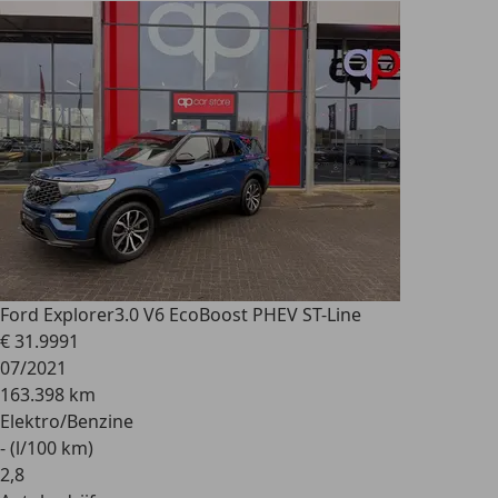
Ford Explorer
3.0 V6 EcoBoost PHEV ST-Line
€ 31.999
1
07/2021
163.398 km
Elektro/Benzine
- (l/100 km)
2
,
8