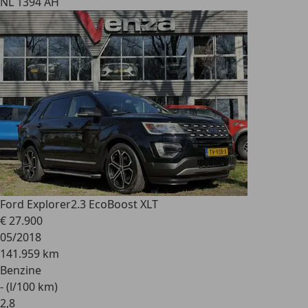
NL 1394 AH
Ford Explorer
2.3 EcoBoost XLT
€ 27.900
05/2018
141.959 km
Benzine
- (l/100 km)
2
,
8