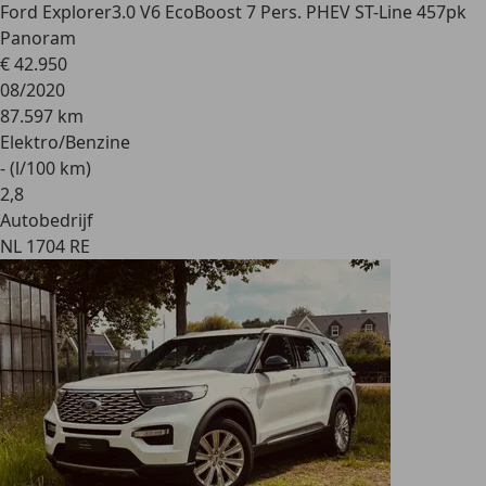
Ford Explorer
3.0 V6 EcoBoost 7 Pers. PHEV ST-Line 457pk
Panoram
€ 42.950
08/2020
87.597 km
Elektro/Benzine
- (l/100 km)
2
,
8
Autobedrijf
NL 1704 RE