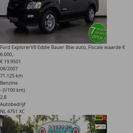
Ford Explorer
V8 Eddie Bauer Btw auto, Fiscale waarde €
6.000,-
€ 19.950
1
08/2007
71.125 km
Benzine
- (l/100 km)
2
,
8
Autobedrijf
NL 4751 XC