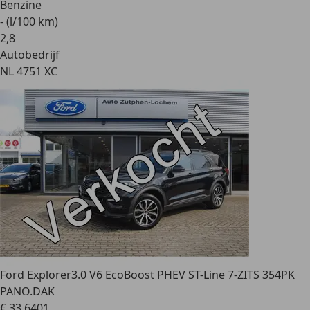
Benzine
- (l/100 km)
2
,
8
Autobedrijf
NL 4751 XC
Ford Explorer
3.0 V6 EcoBoost PHEV ST-Line 7-ZITS 354PK
PANO.DAK
€ 33.640
1