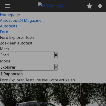
Ga
naar
hoofdinhoud
Homepage
AutoScout24 Magazine
Autotests
Ford
Ford Explorer Tests
Zoek een autotest
Merk
×
Model
×
1
Rapporten
Ford Explorer Tests: de nieuwste artikelen