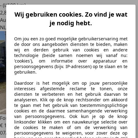
- (l/100 km)
2
,
8
Wij gebruiken cookies. Zo vind je wat
Autobedrijf
je nodig hebt.
NL 3471 GZ
Om jou een zo goed mogelijke gebruikerservaring met
de door ons aangeboden diensten te bieden, maken
wij en derden gebruik van cookies en andere
technologie (beide samen noemen wij vanaf nu:
'cookies'), om informatie over apparatuur en
persoonsgegevens (bijv. IP-adressen) op te slaan en te
gebruiken.
Daardoor is het mogelijk om op jouw persoonlijke
interesses afgestemde reclame te tonen, onze
diensten te verbeteren en het gebruik daarvan te
analyseren. Klik op de knop rechtsonder om akkoord
te gaan met het gebruik van toestemmingsplichtige
cookies en de daarmee samenhangende verwerking
van persoonsgegevens. Ook kun je op de knop
Ford Explorer
3.5 V6 | 395 PK | 7 Persoons | Full Options
linksonder klikken om een nauwkeurige selectie over
€ 18.950
de cookies te maken of om de verwerking van
07/2013
persoonsgegevens te weigeren, voor zover deze op