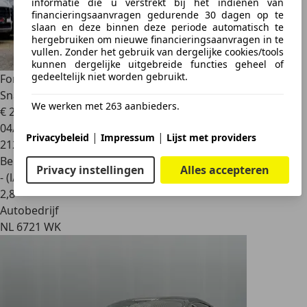
informatie die u verstrekt bij het indienen van
financieringsaanvragen gedurende 30 dagen op te
slaan en deze binnen deze periode automatisch te
hergebruiken om nieuwe financieringsaanvragen in te
vullen. Zonder het gebruik van dergelijke cookies/tools
kunnen dergelijke uitgebreide functies geheel of
gedeeltelijk niet worden gebruikt.
Ford Mustang
USA 3.7 VS Coupé | Maxton Pakket | Super
Snake Mot
We werken met 263 aanbieders.
€ 24.995
04/2012
|
|
Privacybeleid
Impressum
Lijst met providers
212.187 km
Benzine
Privacy instellingen
Alles accepteren
- (l/100 km)
2
,
8
Autobedrijf
NL 6721 WK