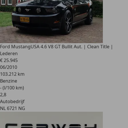
Ford Mustang
USA 4.6 V8 GT Bullit Aut. | Clean Title |
Lederen
€ 25.945
06/2010
103.212 km
Benzine
- (l/100 km)
2
,
8
Autobedrijf
NL 6721 NG