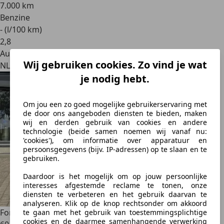
7.000 km
Benzine
- (l/100 km)
2
,
8
Autobedrijf
Wij gebruiken cookies. Zo vind je wat
NL 1101 AE
je nodig hebt.
Om jou een zo goed mogelijke gebruikerservaring met
de door ons aangeboden diensten te bieden, maken
wij en derden gebruik van cookies en andere
technologie (beide samen noemen wij vanaf nu:
'cookies'), om informatie over apparatuur en
persoonsgegevens (bijv. IP-adressen) op te slaan en te
gebruiken.
Daardoor is het mogelijk om op jouw persoonlijke
interesses afgestemde reclame te tonen, onze
diensten te verbeteren en het gebruik daarvan te
analyseren. Klik op de knop rechtsonder om akkoord
Ford Mustang
Shelby GT500 Eleanor Windsor 351 "Gone in
te gaan met het gebruik van toestemmingsplichtige
cookies en de daarmee samenhangende verwerking