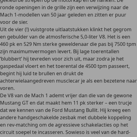
gekleurde strepen op de motorkap en de flanken. De
ronde openingen in de grille zijn een verwijzing naar de
Mach 1-modellen van 50 jaar geleden en zitten er puur
voor de sier.
Uit de vier (!) vuistgrote uitlaatstukken klinkt het gegrom
en gebulder van de atmosferische 5,0-liter V8. Het is een
460 pk en 529 Nm sterke geweldenaar die pas bij 7500 tpm
zijn maximumvermogen levert. Bij lage toerentallen
‘blubbert’ hij tevreden voor zich uit, maar zodra je het
gaspedaal vloert en het toerental de 4500 tpm passeert,
begint hij luid te brullen en drukt de
achterwielaangedreven musclecar je als een bezetene naar
voren.
De V8 van de Mach 1 ademt vrijer dan die van de gewone
Mustang GT en dat maakt hem 11 pk sterker – een trucje
dat we kennen van de Ford Mustang Bullit. Hij kreeg een
andere handgeschakelde zesbak met dubbele koppeling
en rev-matching om de agressieve schakelacties op het
circuit soepel te incasseren. Sowieso is veel van de hard-