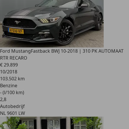
Ford Mustang
Fastback BWJ 10-2018 | 310 PK AUTOMAAT
RTR RECARO
€ 29.899
10/2018
103.502 km
Benzine
- (l/100 km)
2
,
8
Autobedrijf
NL 9601 LW