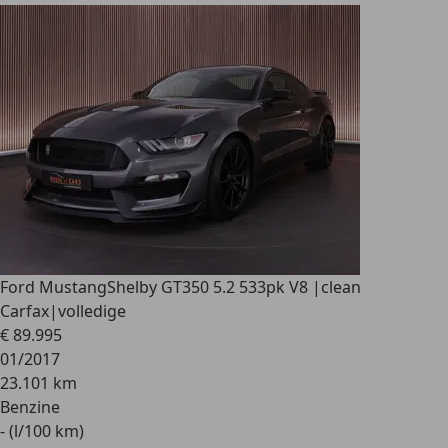
Ford Mustang
Shelby GT350 5.2 533pk V8 |clean
Carfax|volledige
€ 89.995
01/2017
23.101 km
Benzine
- (l/100 km)