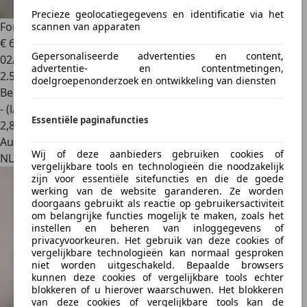
Precieze geolocatiegegevens en identificatie via het
Ford Mustang
USA Fastback | GT | C code |
scannen van apparaten
€ 69.950
Gepersonaliseerde advertenties en content,
02/1967
advertentie- en contentmetingen,
2.575 km
doelgroepenonderzoek en ontwikkeling van diensten
Benzine
- (l/100 km)
Essentiële paginafuncties
2
,
8
Autobedrijf
Wij of deze aanbieders gebruiken cookies of
NL 2132 PZ
vergelijkbare tools en technologieën die noodzakelijk
zijn voor essentiële sitefuncties en die de goede
werking van de website garanderen. Ze worden
doorgaans gebruikt als reactie op gebruikersactiviteit
om belangrijke functies mogelijk te maken, zoals het
instellen en beheren van inloggegevens of
privacyvoorkeuren. Het gebruik van deze cookies of
vergelijkbare technologieën kan normaal gesproken
niet worden uitgeschakeld. Bepaalde browsers
kunnen deze cookies of vergelijkbare tools echter
blokkeren of u hierover waarschuwen. Het blokkeren
van deze cookies of vergelijkbare tools kan de