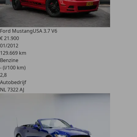
Ford Mustang
USA 3.7 V6
€ 21.900
01/2012
129.669 km
Benzine
- (l/100 km)
2
,
8
Autobedrijf
NL 7322 AJ