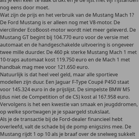
als je een keer te vaak drukt en je de lijst met vijf rijstanden
nog eens door moet.
Wat zijn de prijs en het verbruik van de Mustang Mach 1?
De Ford Mustang is er alleen nog met V8-motor. De
viercilinder EcoBoost-motor wordt niet meer geleverd. De
Mustang GT begint bij 104.770 euro voor de versie met
automaat en de handgeschakelde uitvoering is ongeveer
twee mille duurder. De 460 pk sterke Mustang Mach 1 met
10-traps automaat kost 119.750 euro en de Mach 1 met
handbak mag mee voor 121.650 euro.
Natuurlijk is dat heel veel geld, maar alle sportieve
modellen zijn duur. Een Jaguar F-Type Coupé P450 staat
voor 145.324 euro in de prijslijst. De simpelste BMW M5
(dus niet de Competition of de CS) kost al 167.958 euro.
Vervolgens is het een kwestie van smaak en jeugddromen,
op welke sportwagen je je spaargeld stukslaat.
Als je de transactie bij de Ford-dealer financieel hebt
overleefd, valt de schade bij de pomp enigszins mee. De
Mustang rijdt 1 op 10 als je braaf over de snelweg sukkelt