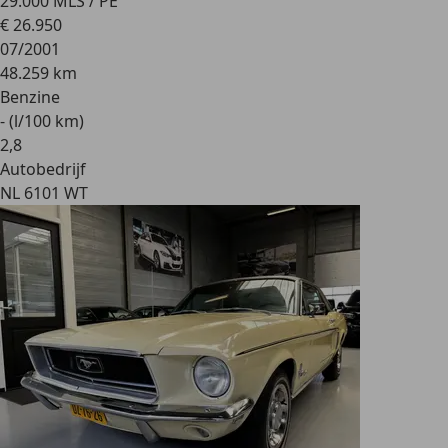
29.000 MLS / PE
€ 26.950
07/2001
48.259 km
Benzine
- (l/100 km)
2
,
8
Autobedrijf
NL 6101 WT