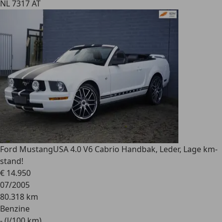
NL 7317 AT
Ford Mustang
USA 4.0 V6 Cabrio Handbak, Leder, Lage km-
stand!
€ 14.950
07/2005
80.318 km
Benzine
- (l/100 km)