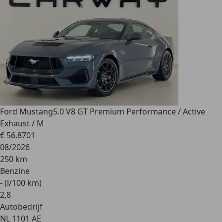
Ford Mustang
5.0 V8 GT Premium Performance / Active
Exhaust / M
€ 56.870
1
08/2026
250 km
Benzine
- (l/100 km)
2
,
8
Autobedrijf
NL 1101 AE