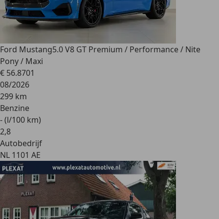
Ford Mustang
5.0 V8 GT Premium / Performance / Nite
Pony / Maxi
€ 56.870
1
08/2026
299 km
Benzine
- (l/100 km)
2
,
8
Autobedrijf
NL 1101 AE