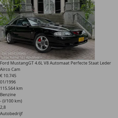
Ford Mustang
GT 4.6L V8 Automaat Perfecte Staat Leder
Airco Cam
€ 10.745
01/1996
115.564 km
Benzine
- (l/100 km)
2
,
8
Autobedrijf