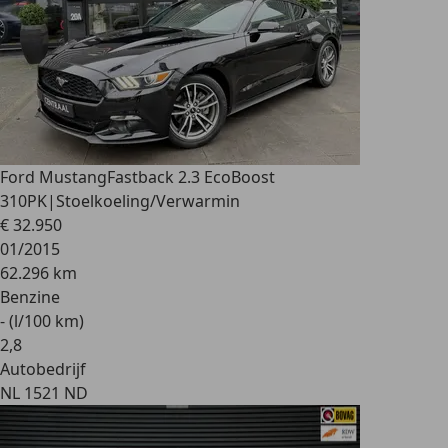
Ford Mustang
Fastback 2.3 EcoBoost
310PK|Stoelkoeling/Verwarmin
€ 32.950
01/2015
62.296 km
Benzine
- (l/100 km)
2
,
8
Autobedrijf
NL 1521 ND