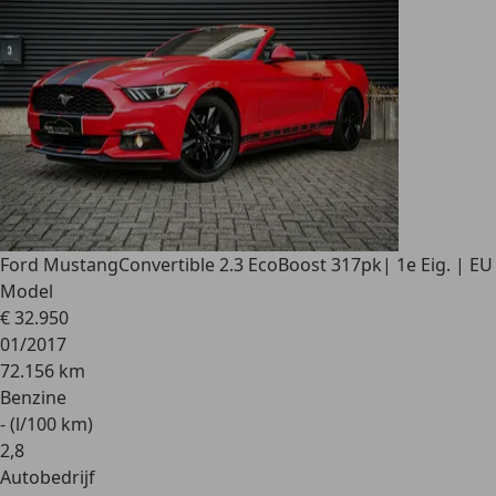
Ford Mustang
Convertible 2.3 EcoBoost 317pk| 1e Eig. | EU
Model
€ 32.950
01/2017
72.156 km
Benzine
- (l/100 km)
2
,
8
Autobedrijf