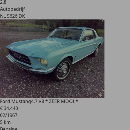
2
,
8
Autobedrijf
NL 5626 DK
Ford Mustang
4.7 V8 * ZEER MOOI *
€ 34.440
02/1967
5 km
Benzine