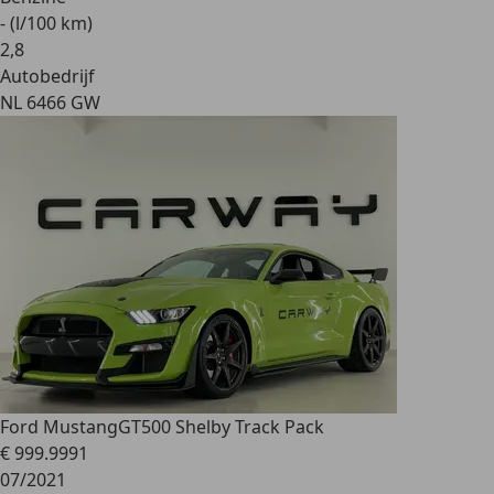
- (l/100 km)
2
,
8
Autobedrijf
NL 6466 GW
Ford Mustang
GT500 Shelby Track Pack
€ 999.999
1
07/2021