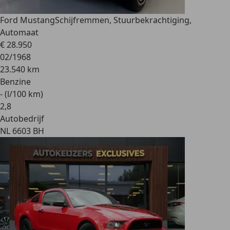
Ford Mustang
Schijfremmen, Stuurbekrachtiging,
Automaat
€ 28.950
02/1968
23.540 km
Benzine
- (l/100 km)
2
,
8
Autobedrijf
NL 6603 BH