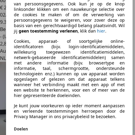
60 secon
van persoonsgegevens. Ook kun je op de knop
€ 239.500
linksonder klikken om een nauwkeurige selectie over
02/1968
de cookies te maken of om de verwerking van
persoonsgegevens te weigeren, voor zover deze op
9.334 km
basis van een gerechtvaardigd belang plaatsvindt. Wil
Benzine
jij
geen toestemming verlenen
, klik dan
hier
.
- (l/100 km)
Cookies, apparaat- of soortgelijke online-
2
,
8
identificatoren (bijv. login-identificatiemiddelen,
Autobedrijf
willekeurig toegewezen identificatiemiddelen,
netwerk-gebaseerde identificatiemiddelen) samen
NL 5466 AB
met andere informatie (bijv. browsertype en
informatie, taal, schermgrootte, ondersteunde
technologieën enz.) kunnen op uw apparaat worden
opgeslagen of gelezen om dat apparaat telkens
wanneer het verbinding maakt met een app of met
een website te herkennen, voor een of meer van de
hier gepresenteerde doeleinden.
Je kunt jouw voorkeuren op ieder moment aanpassen
en verleende toestemmingen herroepen door de
Privacy Manager in ons privacybeleid te bezoeken.
Doelen