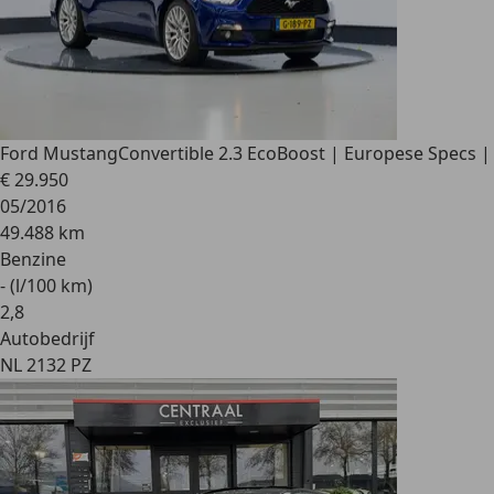
Ford Mustang
Convertible 2.3 EcoBoost | Europese Specs |
€ 29.950
05/2016
49.488 km
Benzine
- (l/100 km)
2
,
8
Autobedrijf
NL 2132 PZ