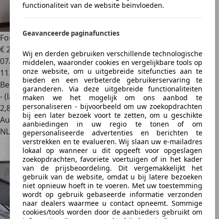
functionaliteit van de website beïnvloeden.
Geavanceerde paginafuncties
Ford Mustang
Fastback 5.0 V8 GT AUTOMAAT
€ 29.900
Wij en derden gebruiken verschillende technologische
07/2028
middelen, waaronder cookies en vergelijkbare tools op
onze website, om u uitgebreide sitefuncties aan te
112.031 km
bieden en een verbeterde gebruikerservaring te
Benzine
garanderen. Via deze uitgebreide functionaliteiten
- (l/100 km)
maken we het mogelijk om ons aanbod te
personaliseren - bijvoorbeeld om uw zoekopdrachten
2
,
8
bij een later bezoek voort te zetten, om u geschikte
Autobedrijf
aanbiedingen in uw regio te tonen of om
NL 3641 RP
gepersonaliseerde advertenties en berichten te
verstrekken en te evalueren. Wij slaan uw e-mailadres
lokaal op wanneer u dit opgeeft voor opgeslagen
zoekopdrachten, favoriete voertuigen of in het kader
van de prijsbeoordeling. Dit vergemakkelijkt het
gebruik van de website, omdat u bij latere bezoeken
niet opnieuw hoeft in te voeren. Met uw toestemming
wordt op gebruik gebaseerde informatie verzonden
naar dealers waarmee u contact opneemt. Sommige
cookies/tools worden door de aanbieders gebruikt om