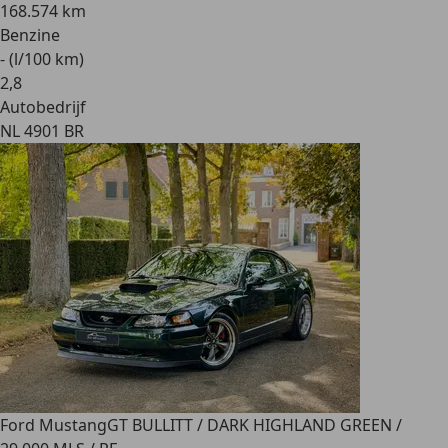
168.574 km
Benzine
- (l/100 km)
2
,
8
Autobedrijf
NL 4901 BR
Ford Mustang
GT BULLITT / DARK HIGHLAND GREEN /