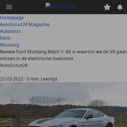
Ga
naar
hoofdinhoud
Homepage
AutoScout24 Magazine
Autotests
Ford
Mustang
Review Ford Mustang Mach 1: dit is waarom we de V8 gaan
missen in de elektrische toekomst
AutoScout24
·
22-03-2022
·
5 min. Leestijd