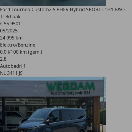
Ford Tourneo Custom
2.5 PHEV Hybrid SPORT L1H1 B&O
Trekhaak
€ 55.950
1
05/2025
24.995 km
Elektro/Benzine
0,0 l/100 km (gem.)
2
,
8
Autobedrijf
NL 3411 JS