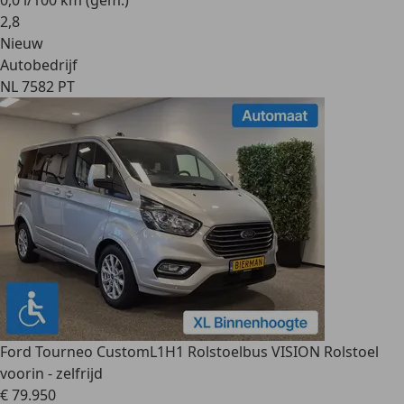
0,0 l/100 km (gem.)
2
,
8
Nieuw
Autobedrijf
NL 7582 PT
Ford Tourneo Custom
L1H1 Rolstoelbus VISION Rolstoel
voorin - zelfrijd
€ 79.950