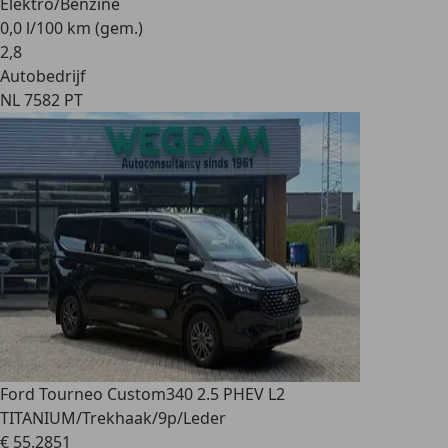
Elektro/Benzine
0,0 l/100 km (gem.)
2
,
8
Autobedrijf
NL 7582 PT
Ford Tourneo Custom
340 2.5 PHEV L2
TITANIUM/Trekhaak/9p/Leder
€ 55.285
1