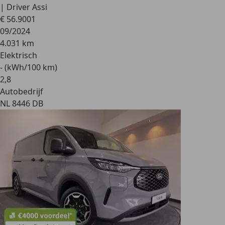
| Driver Assi
€ 56.900
1
09/2024
4.031 km
Elektrisch
- (kWh/100 km)
2
,
8
Autobedrijf
NL 8446 DB