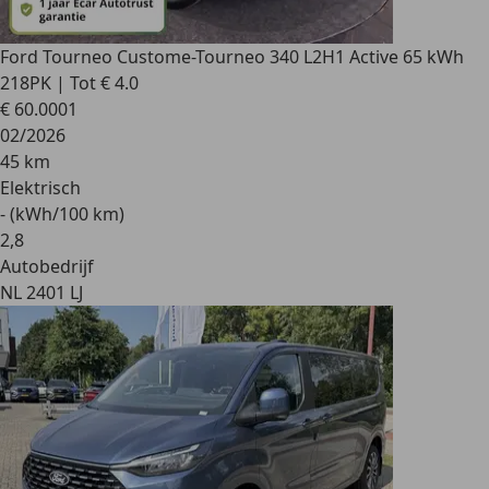
Ford Tourneo Custom
e-Tourneo 340 L2H1 Active 65 kWh
218PK | Tot € 4.0
€ 60.000
1
02/2026
45 km
Elektrisch
- (kWh/100 km)
2
,
8
Autobedrijf
NL 2401 LJ