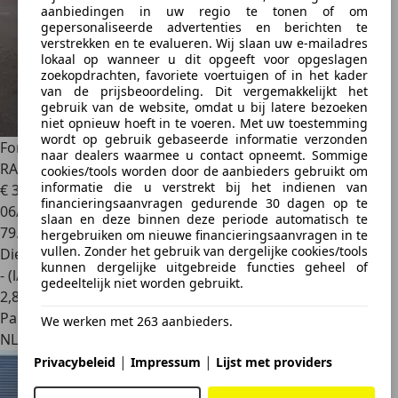
aanbiedingen in uw regio te tonen of om
gepersonaliseerde advertenties en berichten te
verstrekken en te evalueren. Wij slaan uw e-mailadres
lokaal op wanneer u dit opgeeft voor opgeslagen
zoekopdrachten, favoriete voertuigen of in het kader
van de prijsbeoordeling. Dit vergemakkelijkt het
gebruik van de website, omdat u bij latere bezoeken
niet opnieuw hoeft in te voeren. Met uw toestemming
wordt op gebruik gebaseerde informatie verzonden
Ford Tourneo Custom
Tourneo Custom 320 2.0 TDCI L2H1
naar dealers waarmee u contact opneemt. Sommige
RAPTOR 185PK
cookies/tools worden door de aanbieders gebruikt om
informatie die u verstrekt bij het indienen van
€ 33.900
1
financieringsaanvragen gedurende 30 dagen op te
06/2021
slaan en deze binnen deze periode automatisch te
79.463 km
hergebruiken om nieuwe financieringsaanvragen in te
vullen. Zonder het gebruik van dergelijke cookies/tools
Diesel
kunnen dergelijke uitgebreide functies geheel of
- (l/100 km)
gedeeltelijk niet worden gebruikt.
2
,
8
Particulier
We werken met 263 aanbieders.
NL 4944VR
|
|
Privacybeleid
Impressum
Lijst met providers