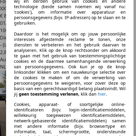
Ford Tourneo Custom
L2H1 Rolstoelbus Bodemverlaging
wij en derden gebruik van cookies en andere
technologie (beide samen noemen wij vanaf nu:
XXL 147cm
'cookies'), om informatie over apparatuur en
€ 84.950
persoonsgegevens (bijv. IP-adressen) op te slaan en te
01/2026
gebruiken.
100 km
Daardoor is het mogelijk om op jouw persoonlijke
Diesel
interesses afgestemde reclame te tonen, onze
- (l/100 km)
diensten te verbeteren en het gebruik daarvan te
analyseren. Klik op de knop rechtsonder om akkoord
2
,
8
te gaan met het gebruik van toestemmingsplichtige
Autobedrijf
cookies en de daarmee samenhangende verwerking
NL 2153 PJ
van persoonsgegevens. Ook kun je op de knop
linksonder klikken om een nauwkeurige selectie over
de cookies te maken of om de verwerking van
persoonsgegevens te weigeren, voor zover deze op
basis van een gerechtvaardigd belang plaatsvindt. Wil
jij
geen toestemming verlenen
, klik dan
hier
.
Cookies, apparaat- of soortgelijke online-
identificatoren (bijv. login-identificatiemiddelen,
willekeurig toegewezen identificatiemiddelen,
netwerk-gebaseerde identificatiemiddelen) samen
met andere informatie (bijv. browsertype en
informatie, taal, schermgrootte, ondersteunde