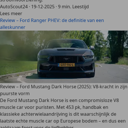
AutoScout24
·
19-12-2025
·
9 min. Leestijd
Lees meer
Review – Ford Ranger PHEV: de definitie van een
alleskunner
Review – Ford Mustang Dark Horse (2025): V8-kracht in zijn
puurste vorm
De Ford Mustang Dark Horse is een compromisloze V8
muscle car voor puristen. Met 453 pk, handbak en
klassieke achterwielaandrijving is dit waarschijnlijk de
laatste echte muscle car op Europese bodem – en dus een
zeldzaam feest voor de liefhebber.