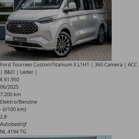
Ford Tourneo Custom
Titanium X L1H1 | 360 Camera | ACC
| B&O | Leder |
€ 61.950
06/2025
7.200 km
Elektro/Benzine
- (l/100 km)
2
,
8
Autobedrijf
NL 4194 TG