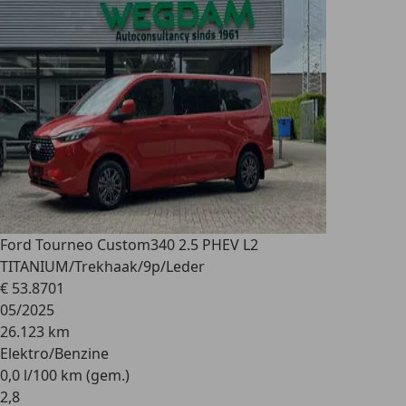
Ford Tourneo Custom
340 2.5 PHEV L2
TITANIUM/Trekhaak/9p/Leder
€ 53.870
1
05/2025
26.123 km
Elektro/Benzine
0,0 l/100 km (gem.)
2
,
8