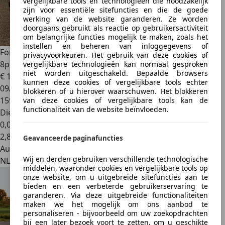
vergelijkbare tools en technologieën die noodzakelijk
zijn voor essentiële sitefuncties en die de goede
werking van de website garanderen. Ze worden
doorgaans gebruikt als reactie op gebruikersactiviteit
om belangrijke functies mogelijk te maken, zoals het
instellen en beheren van inloggegevens of
Ford Tourneo Custom
2.2D 155PK Tourneo - 159DKM -
privacyvoorkeuren. Het gebruik van deze cookies of
8pers - Leder - Navi
vergelijkbare technologieën kan normaal gesproken
niet worden uitgeschakeld. Bepaalde browsers
€ 17.950
kunnen deze cookies of vergelijkbare tools echter
09/2014
blokkeren of u hierover waarschuwen. Het blokkeren
159.855 km
van deze cookies of vergelijkbare tools kan de
functionaliteit van de website beïnvloeden.
Diesel
0,0 l/100 km (gem.)
2
,
8
Geavanceerde paginafuncties
Autobedrijf
Wij en derden gebruiken verschillende technologische
NL 6436 AM
middelen, waaronder cookies en vergelijkbare tools op
onze website, om u uitgebreide sitefuncties aan te
bieden en een verbeterde gebruikerservaring te
garanderen. Via deze uitgebreide functionaliteiten
maken we het mogelijk om ons aanbod te
personaliseren - bijvoorbeeld om uw zoekopdrachten
bij een later bezoek voort te zetten, om u geschikte