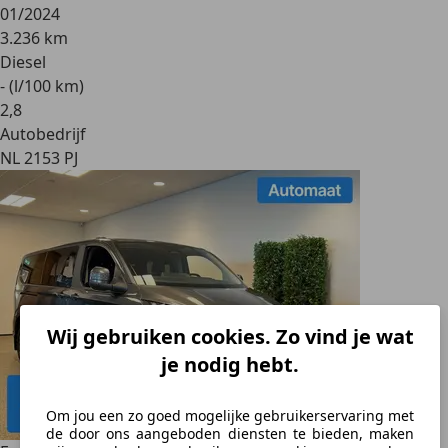
01/2024
3.236 km
Diesel
- (l/100 km)
2
,
8
Autobedrijf
NL 2153 PJ
Wij gebruiken cookies. Zo vind je wat
je nodig hebt.
Om jou een zo goed mogelijke gebruikerservaring met
de door ons aangeboden diensten te bieden, maken