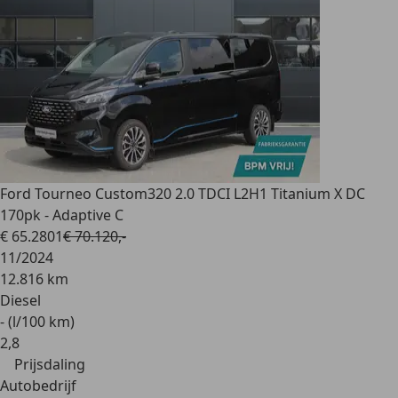
Ford Tourneo Custom
320 2.0 TDCI L2H1 Titanium X DC
170pk - Adaptive C
€ 65.280
1
€ 70.120,-
11/2024
12.816 km
Diesel
- (l/100 km)
2
,
8
Prijsdaling
Autobedrijf