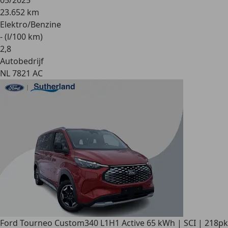
05/2025
23.652 km
Elektro/Benzine
- (l/100 km)
2
,
8
Autobedrijf
NL 7821 AC
Ford Tourneo Custom
340 L1H1 Active 65 kWh | SCI | 218pk