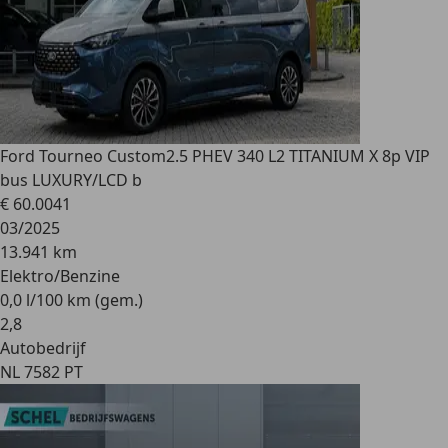
Ford Tourneo Custom
2.5 PHEV 340 L2 TITANIUM X 8p VIP
bus LUXURY/LCD b
€ 60.004
1
03/2025
13.941 km
Elektro/Benzine
0,0 l/100 km (gem.)
2
,
8
Autobedrijf
NL 7582 PT