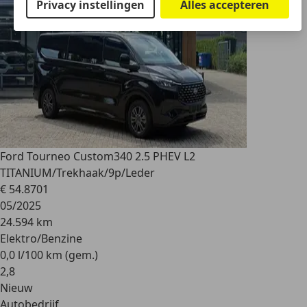
Privacy instellingen
Alles accepteren
Ford Tourneo Custom
340 2.5 PHEV L2
TITANIUM/Trekhaak/9p/Leder
€ 54.870
1
05/2025
24.594 km
Elektro/Benzine
0,0 l/100 km (gem.)
2
,
8
Nieuw
Autobedrijf