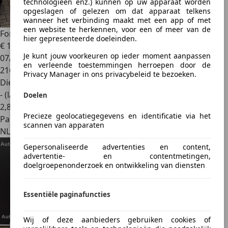
technologieën enz.) kunnen op uw apparaat worden
opgeslagen of gelezen om dat apparaat telkens
wanneer het verbinding maakt met een app of met
een website te herkennen, voor een of meer van de
Ford Tourneo Custom
Tourneo Custom undefined
hier gepresenteerde doeleinden.
€ 17.500
Je kunt jouw voorkeuren op ieder moment aanpassen
07/2015
en verleende toestemmingen herroepen door de
216.000 km
Privacy Manager in ons privacybeleid te bezoeken.
Diesel
- (l/100 km)
Doelen
2
,
8
Precieze geolocatiegegevens en identificatie via het
Particulier
scannen van apparaten
NL 6269EW
Gepersonaliseerde advertenties en content,
advertentie- en contentmetingen,
doelgroepenonderzoek en ontwikkeling van diensten
Essentiële paginafuncties
Wij of deze aanbieders gebruiken cookies of