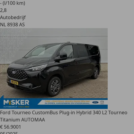
- (l/100 km)
2
,
8
Autobedrijf
NL 8938 AS
Ford Tourneo Custom
Bus Plug-in Hybrid 340 L2 Tourneo
Titanium AUTOMAA
€ 56.900
1