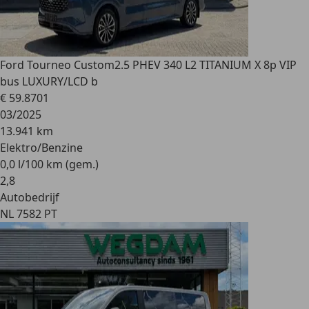
Ford Tourneo Custom
2.5 PHEV 340 L2 TITANIUM X 8p VIP
bus LUXURY/LCD b
€ 59.870
1
03/2025
13.941 km
Elektro/Benzine
0,0 l/100 km (gem.)
2
,
8
Autobedrijf
NL 7582 PT