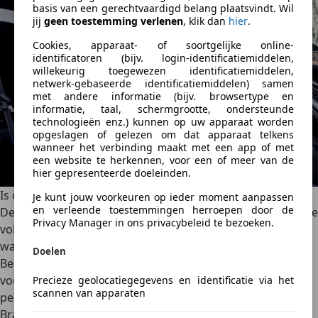
basis van een gerechtvaardigd belang plaatsvindt. Wil
jij
geen toestemming verlenen
, klik dan
hier
.
Cookies, apparaat- of soortgelijke online-
identificatoren (bijv. login-identificatiemiddelen,
willekeurig toegewezen identificatiemiddelen,
netwerk-gebaseerde identificatiemiddelen) samen
met andere informatie (bijv. browsertype en
informatie, taal, schermgrootte, ondersteunde
technologieën enz.) kunnen op uw apparaat worden
opgeslagen of gelezen om dat apparaat telkens
wanneer het verbinding maakt met een app of met
een website te herkennen, voor een of meer van de
hier gepresenteerde doeleinden.
Is de Hyundai IONIQ 6 N een koopje?
Je kunt jouw voorkeuren op ieder moment aanpassen
en verleende toestemmingen herroepen door de
De Hyundai IONIQ 6 N zit bomvol techniek en systemen die
Privacy Manager in ons privacybeleid te bezoeken.
volledig gericht zijn op prestaties. Eigenlijk is dit een auto
waarin je weken kunt rijden voordat je alles hebt ontdekt.
Doelen
Belangrijke functies zijn onder meer N Launch Control
voor optimale starts, N Battery om de accutemperatuur
Precieze geolocatiegegevens en identificatie via het
scannen van apparaten
perfect voor te bereiden op sprint- of circuitgebruik en N
Brake Regen waarmee regeneratief remmen tot 0,6 G