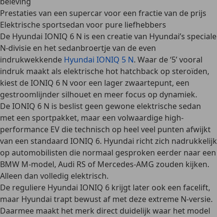
beleving
Prestaties van een supercar voor een fractie van de prijs
Elektrische sportsedan voor pure liefhebbers
De Hyundai IONIQ 6 N is een creatie van Hyundai’s speciale
N-divisie en het sedanbroertje van de even
indrukwekkende
Hyundai IONIQ 5 N
. Waar de ‘5’ vooral
indruk maakt als elektrische hot hatchback op steroïden,
kiest de IONIQ 6 N voor een lager zwaartepunt, een
gestroomlijnder silhouet en meer focus op dynamiek.
De IONIQ 6 N is beslist geen gewone elektrische sedan
met een sportpakket, maar een volwaardige high-
performance EV die technisch op heel veel punten afwijkt
van een standaard IONIQ 6. Hyundai richt zich nadrukkelijk
op automobilisten die normaal gesproken eerder naar een
BMW M-model, Audi RS of Mercedes-AMG zouden kijken.
Alleen dan volledig elektrisch.
De reguliere Hyundai IONIQ 6 krijgt later ook een facelift,
maar Hyundai trapt bewust af met deze extreme N-versie.
Daarmee maakt het merk direct duidelijk waar het model