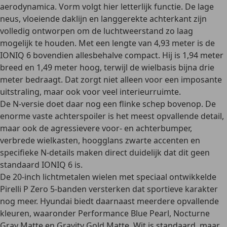
aerodynamica. Vorm volgt hier letterlijk functie. De lage
neus, vloeiende daklijn en langgerekte achterkant zijn
volledig ontworpen om de luchtweerstand zo laag
mogelijk te houden. Met een lengte van 4,93 meter is de
IONIQ 6 bovendien allesbehalve compact. Hij is 1,94 meter
breed en 1,49 meter hoog, terwijl de wielbasis bijna drie
meter bedraagt. Dat zorgt niet alleen voor een imposante
uitstraling, maar ook voor veel interieurruimte.
De N-versie doet daar nog een flinke schep bovenop. De
enorme vaste achterspoiler is het meest opvallende detail,
maar ook de agressievere voor- en achterbumper,
verbrede wielkasten, hoogglans zwarte accenten en
specifieke N-details maken direct duidelijk dat dit geen
standaard IONIQ 6 is.
De 20-inch lichtmetalen wielen met speciaal ontwikkelde
Pirelli P Zero 5-banden versterken dat sportieve karakter
nog meer. Hyundai biedt daarnaast meerdere opvallende
kleuren, waaronder Performance Blue Pearl, Nocturne
Gray Matte en Gravity Gold Matte. Wit is standaard, maar