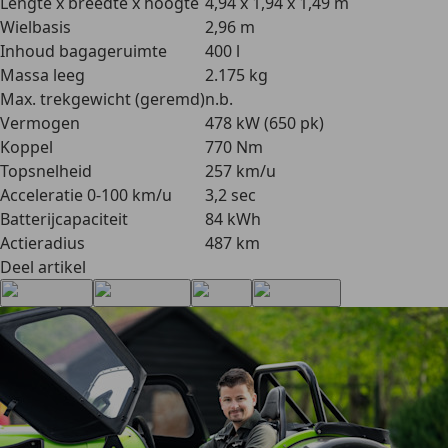
Lengte x breedte x hoogte
4,94 x 1,94 x 1,49 m
Wielbasis
2,96 m
Inhoud bagageruimte
400 l
Massa leeg
2.175 kg
Max. trekgewicht (geremd)
n.b.
Vermogen
478 kW (650 pk)
Koppel
770 Nm
Topsnelheid
257 km/u
Acceleratie 0-100 km/u
3,2 sec
Batterijcapaciteit
84 kWh
Actieradius
487 km
Deel artikel