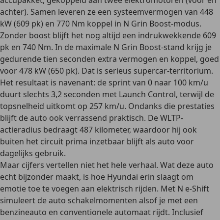
accupakket, gekoppeld aan twee elektromotoren (voor én
achter). Samen leveren ze een systeemvermogen van 448
kW (609 pk) en 770 Nm koppel in N Grin Boost-modus.
Zonder boost blijft het nog altijd een indrukwekkende 609
pk en 740 Nm. In de maximale N Grin Boost-stand krijg je
gedurende tien seconden extra vermogen en koppel, goed
voor 478 kW (650 pk). Dat is serieus supercar-territorium.
Het resultaat is navenant: de sprint van 0 naar 100 km/u
duurt slechts 3,2 seconden met Launch Control, terwijl de
topsnelheid uitkomt op 257 km/u. Ondanks die prestaties
blijft de auto ook verrassend praktisch. De WLTP-
actieradius bedraagt 487 kilometer, waardoor hij ook
buiten het circuit prima inzetbaar blijft als auto voor
dagelijks gebruik.
Maar cijfers vertellen niet het hele verhaal. Wat deze auto
echt bijzonder maakt, is hoe Hyundai erin slaagt om
emotie toe te voegen aan elektrisch rijden. Met N e-Shift
simuleert de auto schakelmomenten alsof je met een
benzineauto en conventionele automaat rijdt. Inclusief