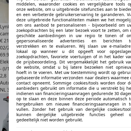
middelen, waaronder cookies en vergelijkbare tools o
onze website, om u uitgebreide sitefuncties aan te biede
en een verbeterde gebruikerservaring te garanderen. Vi
deze uitgebreide functionaliteiten maken we het mogelij
om ons aanbod te personaliseren - bijvoorbeeld om u
Lynk & Co 01
1.5 Stoelverwarming | Panoramadak | 360
zoekopdrachten bij een later bezoek voort te zetten, om 
camera 261
geschikte aanbiedingen in uw regio te tonen of o
€ 21.950
gepersonaliseerde advertenties en berichten t
verstrekken en te evalueren. Wij slaan uw e-mailadre
02/2023
lokaal op wanneer u dit opgeeft voor opgeslage
69.909 km
zoekopdrachten, favoriete voertuigen of in het kader va
Elektro/Benzine
de prijsbeoordeling. Dit vergemakkelijkt het gebruik va
de website, omdat u bij latere bezoeken niet opnieu
- (l/100 km)
hoeft in te voeren. Met uw toestemming wordt op gebrui
2
,
8
gebaseerde informatie verzonden naar dealers waarmee 
Autobedrijf
contact opneemt. Sommige cookies/tools worden door d
aanbieders gebruikt om informatie die u verstrekt bij he
NL 3632 AM
indienen van financieringsaanvragen gedurende 30 dage
op te slaan en deze binnen deze periode automatisch t
hergebruiken om nieuwe financieringsaanvragen in t
vullen. Zonder het gebruik van dergelijke cookies/tool
kunnen dergelijke uitgebreide functies geheel o
gedeeltelijk niet worden gebruikt.