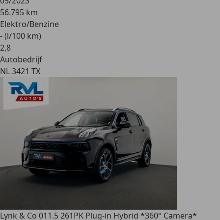
05/2023
56.795 km
Elektro/Benzine
- (l/100 km)
2
,
8
Autobedrijf
NL 3421 TX
Lynk & Co 01
1.5 261PK Plug-in Hybrid *360° Camera*