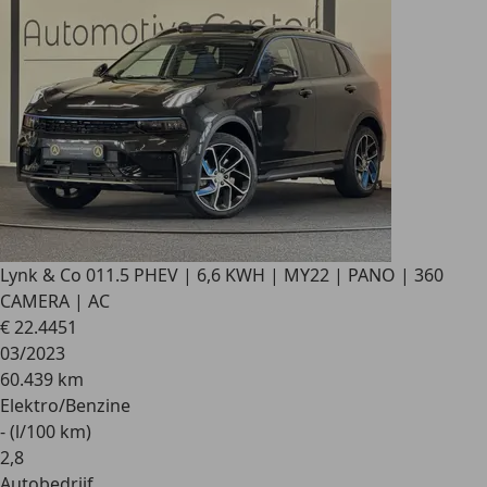
Lynk & Co 01
1.5 PHEV | 6,6 KWH | MY22 | PANO | 360
CAMERA | AC
€ 22.445
1
03/2023
60.439 km
Elektro/Benzine
- (l/100 km)
2
,
8
Autobedrijf