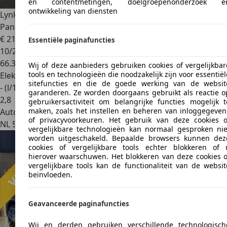
en contentmetingen, doelgroepenonderzoek e
ontwikkeling van diensten
Lynk & Co 01
1.5 261PK Plug-in Hybrid *360° Camera*
Pano/dak Ap
€ 21.900
1
Essentiële paginafuncties
10/2022
66.360 km
Wij of deze aanbieders gebruiken cookies of vergelijkbar
tools en technologieën die noodzakelijk zijn voor essentiël
Elektro/Benzine
sitefuncties en die de goede werking van de websit
- (l/100 km)
garanderen. Ze worden doorgaans gebruikt als reactie o
2
,
8
gebruikersactiviteit om belangrijke functies mogelijk t
maken, zoals het instellen en beheren van inloggegeven
Autobedrijf
of privacyvoorkeuren. Het gebruik van deze cookies o
NL 5741 SX
vergelijkbare technologieën kan normaal gesproken nie
worden uitgeschakeld. Bepaalde browsers kunnen dez
cookies of vergelijkbare tools echter blokkeren of 
hierover waarschuwen. Het blokkeren van deze cookies o
vergelijkbare tools kan de functionaliteit van de websit
beïnvloeden.
Geavanceerde paginafuncties
Wij en derden gebruiken verschillende technologisch