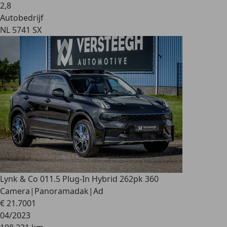
2
,
8
Autobedrijf
NL 5741 SX
Lynk & Co 01
1.5 Plug-In Hybrid 262pk 360
Camera|Panoramadak|Ad
€ 21.700
1
04/2023