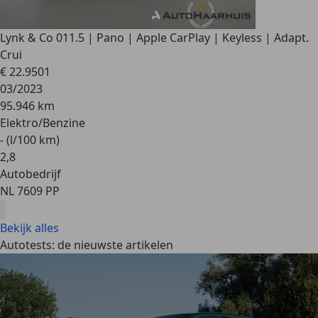
Lynk & Co 01
1.5 | Pano | Apple CarPlay | Keyless | Adapt.
Crui
€ 22.950
1
03/2023
95.946 km
Elektro/Benzine
- (l/100 km)
2
,
8
Autobedrijf
NL 7609 PP
Bekijk alles
Autotests: de nieuwste artikelen