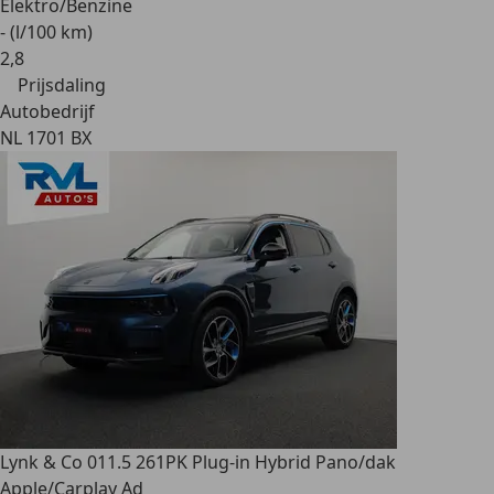
Elektro/Benzine
- (l/100 km)
2
,
8
Prijsdaling
Autobedrijf
NL 1701 BX
Lynk & Co 01
1.5 261PK Plug-in Hybrid Pano/dak
Apple/Carplay Ad