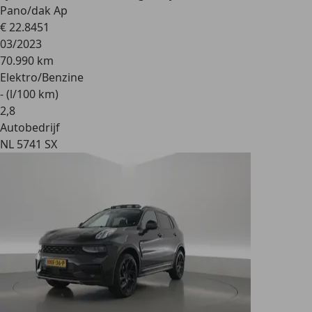
Pano/dak Ap
€ 22.845
1
03/2023
70.990 km
Elektro/Benzine
- (l/100 km)
2
,
8
Autobedrijf
NL 5741 SX