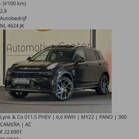
- (l/100 km)
2
,
8
Autobedrijf
NL 4624 JK
Lynk & Co 01
1.5 PHEV | 6,6 KWH | MY22 | PANO | 360
CAMERA | AC
€ 22.690
1