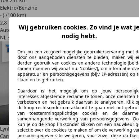
108.231 km
Elektro/Benzine
- (l/100 km)
2
,
8
Wij gebruiken cookies. Zo vind je wat j
Autobedrijf
nodig hebt.
NL 3626 AA
Om jou een zo goed mogelijke gebruikerservaring met d
door ons aangeboden diensten te bieden, maken wij e
derden gebruik van cookies en andere technologie (beid
samen noemen wij vanaf nu: 'cookies'), om informatie ove
apparatuur en persoonsgegevens (bijv. IP-adressen) op t
slaan en te gebruiken.
Daardoor is het mogelijk om op jouw persoonlijk
interesses afgestemde reclame te tonen, onze diensten t
verbeteren en het gebruik daarvan te analyseren. Klik o
de knop rechtsonder om akkoord te gaan met het gebrui
van toestemmingsplichtige cookies en de daarme
samenhangende verwerking van persoonsgegevens. Oo
kun je op de knop linksonder klikken om een nauwkeurig
Lynk & Co 01
1.5 261PK Plug-in Hybrid *Zwarte Hemel* 360
selectie over de cookies te maken of om de verwerking va
persoonsgegevens te weigeren, voor zover deze op basi
Camera