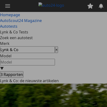
Ga
naar
hoofdinhoud
Homepage
AutoScout24 Magazine
Autotests
Lynk & Co Tests
Zoek een autotest
Merk
×
Model
▼
3
Rapporten
Lynk & Co: de nieuwste artikelen