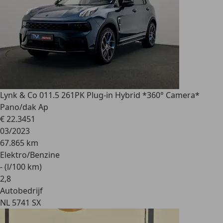
Lynk & Co 01
1.5 261PK Plug-in Hybrid *360° Camera*
Pano/dak Ap
€ 22.345
1
03/2023
67.865 km
Elektro/Benzine
- (l/100 km)
2
,
8
Autobedrijf
NL 5741 SX