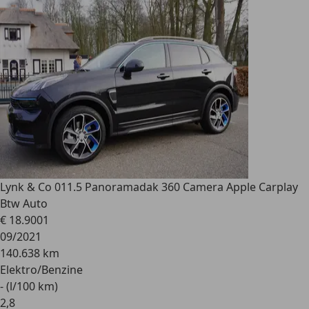
Lynk & Co 01
1.5 Panoramadak 360 Camera Apple Carplay
Btw Auto
€ 18.900
1
09/2021
140.638 km
Elektro/Benzine
- (l/100 km)
2
,
8