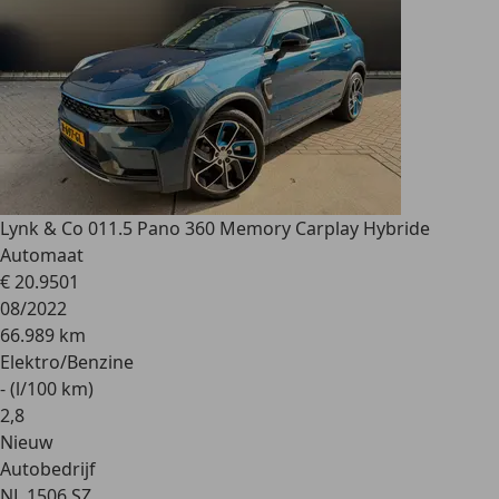
Lynk & Co 01
1.5 Pano 360 Memory Carplay Hybride
Automaat
€ 20.950
1
08/2022
66.989 km
Elektro/Benzine
- (l/100 km)
2
,
8
Nieuw
Autobedrijf
NL 1506 SZ