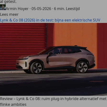
al getest.
Armin Hoyer
·
05-05-2026
·
6 min. Leestijd
Lees meer
Lynk & Co 08 (2026) in de test: bijna een elektrische SUV
Review – Lynk & Co 08: ruim plug-in hybride alternatief met
flinke ambities