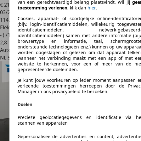
van een gerechtvaardigd belang plaatsvindt. Wil jij
gee
€ 21.900
1
toestemming verlenen
, klik dan
hier
.
03/2024
Cookies, apparaat- of soortgelijke online-identificatore
114.796 km
(bijv. login-identificatiemiddelen, willekeurig toegeweze
Elektro/Benzine
identificatiemiddelen, netwerk-gebaseerd
- (l/100 km)
identificatiemiddelen) samen met andere informatie (bijv
browsertype en informatie, taal, schermgrootte
2
,
8
ondersteunde technologieën enz.) kunnen op uw apparaa
Autobedrijf
worden opgeslagen of gelezen om dat apparaat telken
NL 5741 SX
wanneer het verbinding maakt met een app of met ee
website te herkennen, voor een of meer van de hie
gepresenteerde doeleinden.
Je kunt jouw voorkeuren op ieder moment aanpassen e
verleende toestemmingen herroepen door de Privac
Manager in ons privacybeleid te bezoeken.
Doelen
Precieze geolocatiegegevens en identificatie via he
scannen van apparaten
Gepersonaliseerde advertenties en content, advertentie