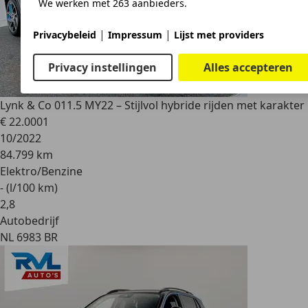
We werken met 263 aanbieders.
|
|
Privacybeleid
Impressum
Lijst met providers
Privacy instellingen
Alles accepteren
Lynk & Co 01
1.5 MY22 – Stijlvol hybride rijden met karakter
€ 22.000
1
10/2022
84.799 km
Elektro/Benzine
- (l/100 km)
2
,
8
Autobedrijf
NL 6983 BR