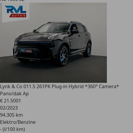
Lynk & Co 01
1.5 261PK Plug-in Hybrid *360° Camera*
Pano/dak Ap
€ 21.500
1
02/2023
94.305 km
Elektro/Benzine
- (l/100 km)