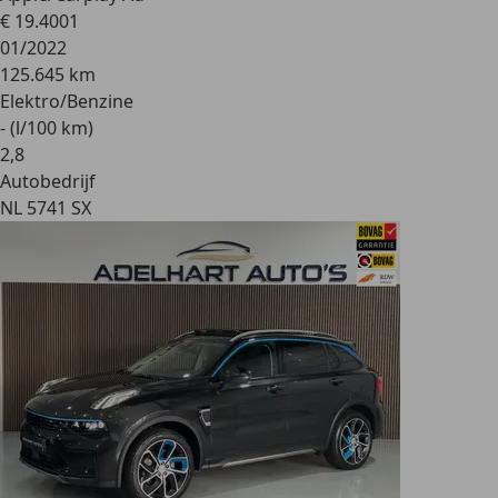
€ 19.400
1
01/2022
125.645 km
Elektro/Benzine
- (l/100 km)
2
,
8
Autobedrijf
NL 5741 SX