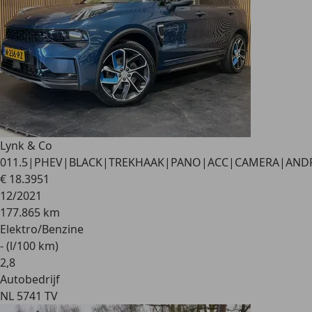
Lynk & Co
01
1.5|PHEV|BLACK|TREKHAAK|PANO|ACC|CAMERA|AND
€ 18.395
1
12/2021
177.865 km
Elektro/Benzine
- (l/100 km)
2
,
8
Autobedrijf
NL 5741 TV