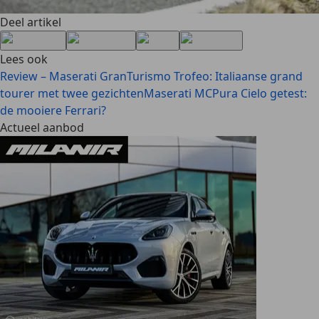
Deel artikel
Lees ook
Review – Maserati GranTurismo Trofeo: Italiaanse grand
tourer met twee gezichten
Maserati MCPura Cielo getest:
de mooiere Ferrari?
Actueel aanbod