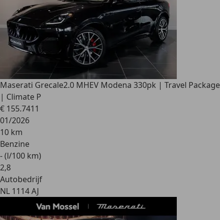
Maserati Grecale
2.0 MHEV Modena 330pk | Travel Package
| Climate P
€ 155.741
1
01/2026
10 km
Benzine
- (l/100 km)
2
,
8
Autobedrijf
NL 1114 AJ