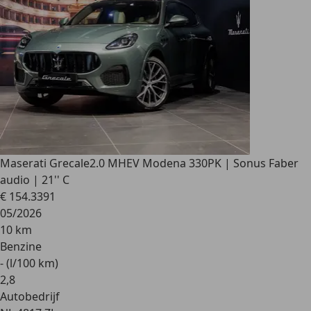
Maserati Grecale
2.0 MHEV Modena 330PK | Sonus Faber
audio | 21'' C
€ 154.339
1
05/2026
10 km
Benzine
- (l/100 km)
2
,
8
Autobedrijf