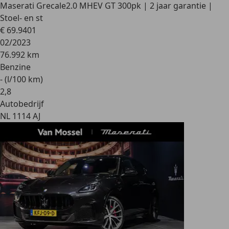
Maserati Grecale
2.0 MHEV GT 300pk | 2 jaar garantie |
Stoel- en st
€ 69.940
1
02/2023
76.992 km
Benzine
- (l/100 km)
2
,
8
Autobedrijf
NL 1114 AJ