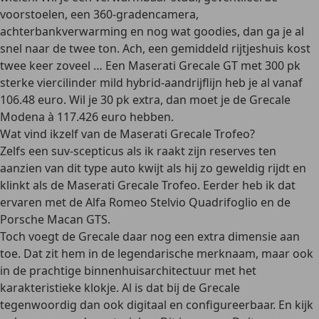
voorstoelen, een 360-gradencamera,
achterbankverwarming en nog wat goodies, dan ga je al
snel naar de twee ton. Ach, een gemiddeld rijtjeshuis kost
twee keer zoveel … Een Maserati Grecale GT met 300 pk
sterke viercilinder mild hybrid-aandrijflijn heb je al vanaf
106.48 euro. Wil je 30 pk extra, dan moet je de Grecale
Modena à 117.426 euro hebben.
Wat vind ikzelf van de Maserati Grecale Trofeo?
Zelfs een suv-scepticus als ik raakt zijn reserves ten
aanzien van dit type auto kwijt als hij zo geweldig rijdt en
klinkt als de Maserati Grecale Trofeo. Eerder heb ik dat
ervaren met de Alfa Romeo Stelvio Quadrifoglio en de
Porsche Macan GTS.
Toch voegt de Grecale daar nog een extra dimensie aan
toe. Dat zit hem in de legendarische merknaam, maar ook
in de prachtige binnenhuisarchitectuur met het
karakteristieke klokje. Al is dat bij de Grecale
tegenwoordig dan ook digitaal en configureerbaar. En kijk