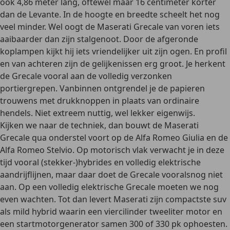
ook 4,86 meter lang, oftewel maar 16 centimeter korter
dan de Levante. In de hoogte en breedte scheelt het nog
veel minder. Wel oogt de Maserati Grecale van voren iets
aaibaarder dan zijn stalgenoot. Door de afgeronde
koplampen kijkt hij iets vriendelijker uit zijn ogen. En profil
en van achteren zijn de gelijkenissen erg groot. Je herkent
de Grecale vooral aan de volledig verzonken
portiergrepen. Vanbinnen ontgrendel je de papieren
trouwens met drukknoppen in plaats van ordinaire
hendels. Niet extreem nuttig, wel lekker eigenwijs.
Kijken we naar de techniek, dan bouwt de Maserati
Grecale qua onderstel voort op de Alfa Romeo Giulia en de
Alfa Romeo Stelvio. Op motorisch vlak verwacht je in deze
tijd vooral (stekker-)hybrides en volledig elektrische
aandrijflijnen, maar daar doet de Grecale vooralsnog niet
aan. Op een volledig elektrische Grecale moeten we nog
even wachten. Tot dan levert Maserati zijn compactste suv
als mild hybrid waarin een viercilinder tweeliter motor en
een startmotorgenerator samen 300 of 330 pk ophoesten.