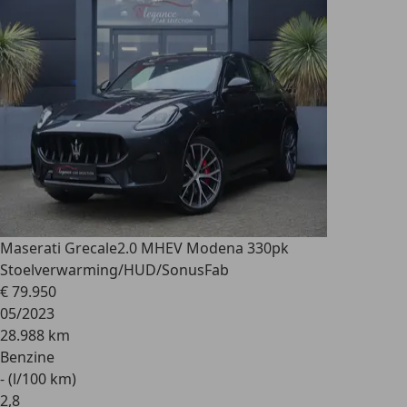
Maserati Grecale
2.0 MHEV Modena 330pk
Stoelverwarming/HUD/SonusFab
€ 79.950
05/2023
28.988 km
Benzine
- (l/100 km)
2
,
8