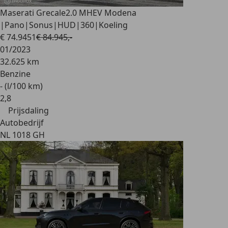
Maserati Grecale
2.0 MHEV Modena
|Pano|Sonus|HUD|360|Koeling
€ 74.945
1
€ 84.945,-
01/2023
32.625 km
Benzine
- (l/100 km)
2
,
8
Prijsdaling
Autobedrijf
NL 1018 GH