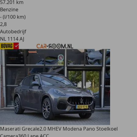
57.201 km
Benzine
- (l/100 km)
2
,
8
Autobedrijf
NL 1114 AJ
Maserati Grecale
2.0 MHEV Modena Pano Stoelkoel
Camera360 Lane ACC