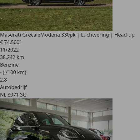
Maserati Grecale
Modena 330pk | Luchtvering | Head-up
€ 74.500
1
11/2022
38.242 km
Benzine
- (l/100 km)
2
,
8
Autobedrijf
NL 8071 SC