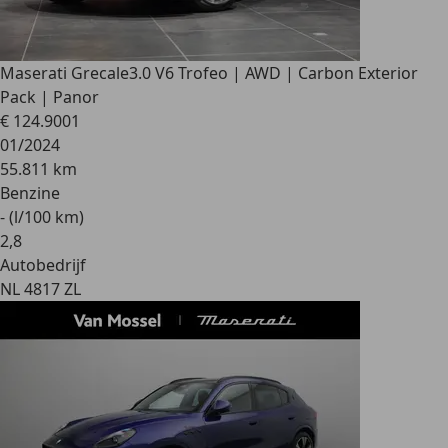
Maserati Grecale
3.0 V6 Trofeo | AWD | Carbon Exterior
Pack | Panor
€ 124.900
1
01/2024
55.811 km
Benzine
- (l/100 km)
2
,
8
Autobedrijf
NL 4817 ZL