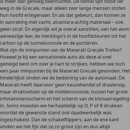
is meer dan genoeg beenruimte. De hemel lijkt nooit ver
weg in de Grecale, maar alleen zeer lange mensen stoten
hun hoofd ertegenaan. En als dat gebeurt, dan komen ze
in aanraking met zacht, alcantara-achtig materiaal – ook
geen straf. En eigenlijk wil je overal aanzitten, van het alom
aanwezige leer, de merklogo’s in de hoofdsteunen tot het
carbon op de tunnelconsole en de portieren.
Wat zijn de minpunten van de Maserati Grecale Trofeo?
Hoewel je bij een sensationele auto als deze al snel
geneigd bent om over je hart te strijken, hebben we toch
een paar minpunten bij de Maserati Grecale gevonden. Het
hinderlijkst vinden we de bediening van de automaat. De
Maserati heeft daarvoor geen keuzehendel of draaiknop,
maar druktoetsen op de middenconsole, tussen het grote
infotainmentscherm en het scherm van de klimaatregeling
in. Soms moesten we herhaaldelijk op D, P of R drukken
voordat de gewenste stand ook daadwerkelijk was
ingeschakeld. Dan de schakelflippers; aan de ene kant
vinden we het fijn dat ze zo groot zijn en dus altijd