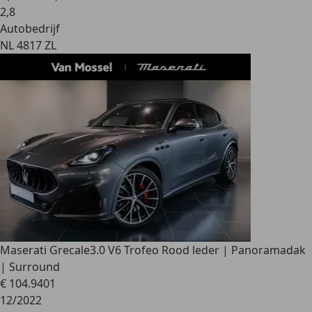
2
,
8
Autobedrijf
NL 4817 ZL
Maserati Grecale
3.0 V6 Trofeo Rood leder | Panoramadak
| Surround
€ 104.940
1
12/2022