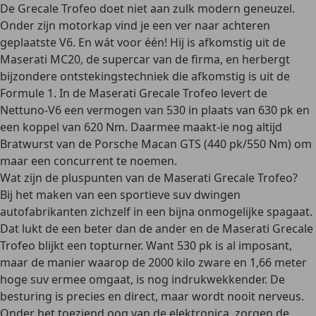
De Grecale Trofeo doet niet aan zulk modern geneuzel.
Onder zijn motorkap vind je een ver naar achteren
geplaatste V6. En wát voor één! Hij is afkomstig uit de
Maserati MC20, de supercar van de firma, en herbergt
bijzondere ontstekingstechniek die afkomstig is uit de
Formule 1. In de Maserati Grecale Trofeo levert de
Nettuno-V6 een vermogen van 530 in plaats van 630 pk en
een koppel van 620 Nm. Daarmee maakt-ie nog altijd
Bratwurst van de Porsche Macan GTS (440 pk/550 Nm) om
maar een concurrent te noemen.
Wat zijn de pluspunten van de Maserati Grecale Trofeo?
Bij het maken van een sportieve suv dwingen
autofabrikanten zichzelf in een bijna onmogelijke spagaat.
Dat lukt de een beter dan de ander en de Maserati Grecale
Trofeo blijkt een topturner. Want 530 pk is al imposant,
maar de manier waarop de 2000 kilo zware en 1,66 meter
hoge suv ermee omgaat, is nog indrukwekkender. De
besturing is precies en direct, maar wordt nooit nerveus.
Onder het toeziend oog van de elektronica, zorgen de