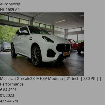
Autobedrijf
NL 1689 AR
Maserati Grecale
2.0 MHEV Modena | 21 inch | 330 PK | |
Performance
€ 84.450
1
01/2023
47.944 km