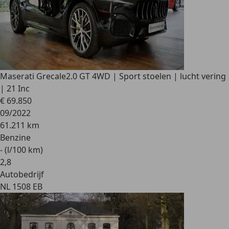
Maserati Grecale
2.0 GT 4WD | Sport stoelen | lucht vering
| 21 Inc
€ 69.850
09/2022
61.211 km
Benzine
- (l/100 km)
2
,
8
Autobedrijf
NL 1508 EB