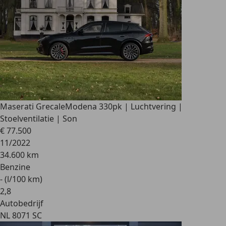
Maserati Grecale
Modena 330pk | Luchtvering |
Stoelventilatie | Son
€ 77.500
11/2022
34.600 km
Benzine
- (l/100 km)
2
,
8
Autobedrijf
NL 8071 SC