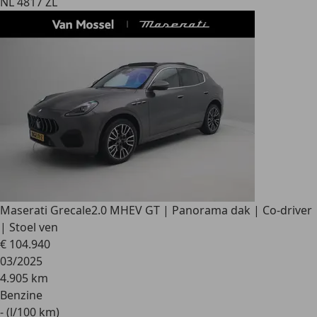
NL 4817 ZL
Maserati Grecale
2.0 MHEV GT | Panorama dak | Co-driver
| Stoel ven
€ 104.940
03/2025
4.905 km
Benzine
- (l/100 km)