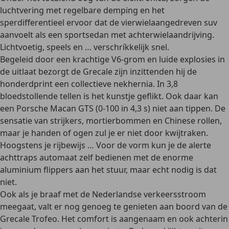
luchtvering met regelbare demping en het
sperdifferentieel ervoor dat de vierwielaangedreven suv
aanvoelt als een sportsedan met achterwielaandrijving.
Lichtvoetig, speels en … verschríkkelijk snel.
Begeleid door een krachtige V6-grom en luide explosies in
de uitlaat bezorgt de Grecale zijn inzittenden hij de
honderdprint een collectieve nekhernia. In 3,8
bloedstollende tellen is het kunstje geflikt. Ook daar kan
een Porsche Macan GTS (0-100 in 4,3 s) niet aan tippen. De
sensatie van strijkers, mortierbommen en Chinese rollen,
maar je handen of ogen zul je er niet door kwijtraken.
Hoogstens je rijbewijs … Voor de vorm kun je de alerte
achttraps automaat zelf bedienen met de enorme
aluminium flippers aan het stuur, maar echt nodig is dat
niet.
Ook als je braaf met de Nederlandse verkeersstroom
meegaat, valt er nog genoeg te genieten aan boord van de
Grecale Trofeo. Het comfort is aangenaam en ook achterin