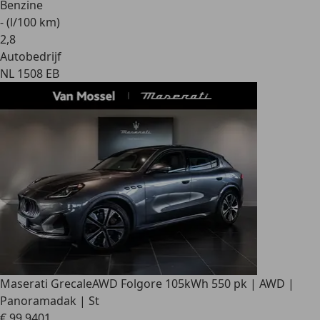
Benzine
- (l/100 km)
2
,
8
Autobedrijf
NL 1508 EB
Maserati Grecale
AWD Folgore 105kWh 550 pk | AWD |
Panoramadak | St
€ 99.940
1