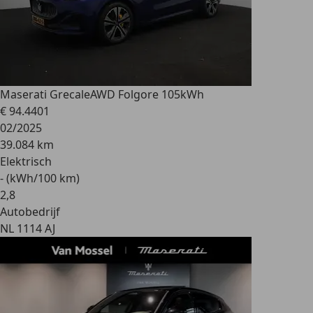
Maserati Grecale
AWD Folgore 105kWh
€ 94.440
1
02/2025
39.084 km
Elektrisch
- (kWh/100 km)
2
,
8
Autobedrijf
NL 1114 AJ