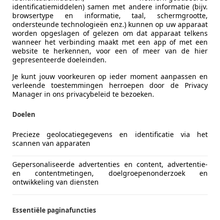
identificatiemiddelen) samen met andere informatie (bijv.
browsertype en informatie, taal, schermgrootte,
ondersteunde technologieën enz.) kunnen op uw apparaat
worden opgeslagen of gelezen om dat apparaat telkens
wanneer het verbinding maakt met een app of met een
website te herkennen, voor een of meer van de hier
gepresenteerde doeleinden.
Je kunt jouw voorkeuren op ieder moment aanpassen en
verleende toestemmingen herroepen door de Privacy
Manager in ons privacybeleid te bezoeken.
Doelen
Precieze geolocatiegegevens en identificatie via het
del is de eerste plug-in hybride van de Japanners. En snel d
scannen van apparaten
Gepersonaliseerde advertenties en content, advertentie-
en contentmetingen, doelgroepenonderzoek en
ontwikkeling van diensten
Essentiële paginafuncties