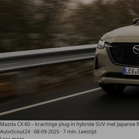
Mazda CX-60 – krachtige plug-in hybride SUV met Japanse f
AutoScout24
·
08-09-2025
·
7 min. Leestijd