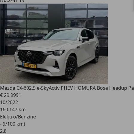
NL 5741 TV
Mazda CX-60
2.5 e-SkyActiv PHEV HOMURA Bose Headup P
€ 29.999
1
10/2022
160.147 km
Elektro/Benzine
- (l/100 km)
2
,
8