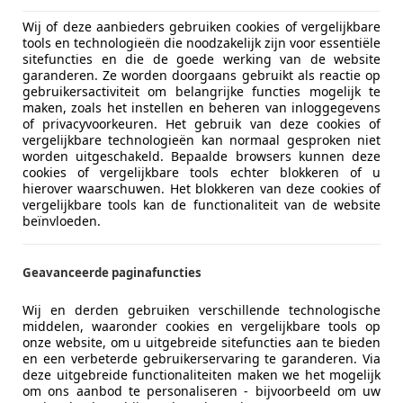
Wij of deze aanbieders gebruiken cookies of vergelijkbare
tools en technologieën die noodzakelijk zijn voor essentiële
sitefuncties en die de goede werking van de website
garanderen. Ze worden doorgaans gebruikt als reactie op
gebruikersactiviteit om belangrijke functies mogelijk te
maken, zoals het instellen en beheren van inloggegevens
of privacyvoorkeuren. Het gebruik van deze cookies of
vergelijkbare technologieën kan normaal gesproken niet
worden uitgeschakeld. Bepaalde browsers kunnen deze
cookies of vergelijkbare tools echter blokkeren of u
hierover waarschuwen. Het blokkeren van deze cookies of
vergelijkbare tools kan de functionaliteit van de website
beïnvloeden.
eus is
erk heeft zijn eigen kijk op wat premium is en brengt doodl
Geavanceerde paginafuncties
in hybride-aandrijflijn. Gaat hij daarmee potten breken in 
Wij en derden gebruiken verschillende technologische
middelen, waaronder cookies en vergelijkbare tools op
onze website, om u uitgebreide sitefuncties aan te bieden
eus is
en een verbeterde gebruikerservaring te garanderen. Via
deze uitgebreide functionaliteiten maken we het mogelijk
om ons aanbod te personaliseren - bijvoorbeeld om uw