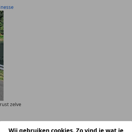
inesse
rust zelve
rust zelve
Wij gebruiken cookies. Zo vind je wat je