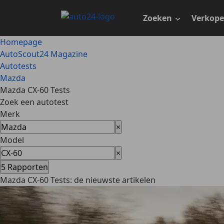
Ga
naar
Zoeken
Verkop
hoofdinhoud
Homepage
AutoScout24 Magazine
Autotests
Mazda
Mazda CX-60 Tests
Zoek een autotest
Merk
×
Model
×
5
Rapporten
Mazda CX-60 Tests: de nieuwste artikelen