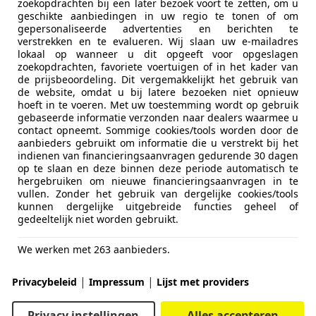
zoekopdrachten bij een later bezoek voort te zetten, om u
geschikte aanbiedingen in uw regio te tonen of om
gepersonaliseerde advertenties en berichten te
verstrekken en te evalueren. Wij slaan uw e-mailadres
lokaal op wanneer u dit opgeeft voor opgeslagen
zoekopdrachten, favoriete voertuigen of in het kader van
de prijsbeoordeling. Dit vergemakkelijkt het gebruik van
de website, omdat u bij latere bezoeken niet opnieuw
hoeft in te voeren. Met uw toestemming wordt op gebruik
gebaseerde informatie verzonden naar dealers waarmee u
contact opneemt. Sommige cookies/tools worden door de
aanbieders gebruikt om informatie die u verstrekt bij het
indienen van financieringsaanvragen gedurende 30 dagen
op te slaan en deze binnen deze periode automatisch te
HEAD-UP|LED
hergebruiken om nieuwe financieringsaanvragen in te
vullen. Zonder het gebruik van dergelijke cookies/tools
kunnen dergelijke uitgebreide functies geheel of
gedeeltelijk niet worden gebruikt.
We werken met 263 aanbieders.
|
|
Privacybeleid
Impressum
Lijst met providers
Privacy instellingen
Alles accepteren