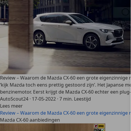
Review – Waarom de Mazda CX-60 een grote eigenzinnige r
‘kijk Mazda toch eens prettig gestoord zijn’. Het Japanse m
benzinemotor. Eerst krijgt de Mazda CX-60 echter een plug-
AutoScout24
·
17-05-2022
·
7 min. Leestijd
Lees meer
Review – Waarom de Mazda CX-60 een grote eigenzinnige r
Mazda CX-60 aanbiedingen