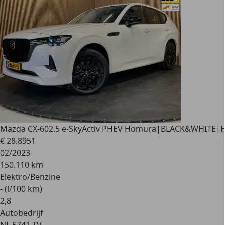
Mazda CX-60
2.5 e-SkyActiv PHEV Homura|BLACK&WHITE|
€ 28.895
1
02/2023
150.110 km
Elektro/Benzine
- (l/100 km)
2
,
8
Autobedrijf