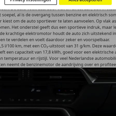
 pk)
en het koppel 500 Nm. Daarmee accelereert de CX-60 in 
heden. De auto voelt daardoor vlot en direct aan, ook in st
 soepel, al is de overgang tussen benzine en elektrisch s
iest om de auto sportiever te laten aanvoelen. Op vlak asfal
en. Het onderstel geeft dus een sportieve indruk, maar le
n de krachtige elektromotor houdt de auto zich uitsteken
en te verdelen en voelt daardoor zeker en voorspelbaar.
1,5 l/100 km, met een CO₂-uitstoot van 31 g/km. Deze waar
eeft een capaciteit van 17,8 kWh, goed voor een
elektrische 
van temperatuur en rijstijl. Voor veel Nederlandse automobi
ritten neemt de benzinemotor de aandrijving over en profi