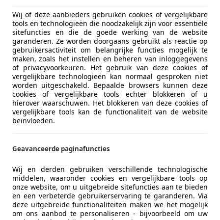
 infotainmentscherm dat via een draaicontroller wordt be
Wij of deze aanbieders gebruiken cookies of vergelijkbare
n veilig tijdens het rijden. Achter het stuur bevindt zich een
tools en technologieën die noodzakelijk zijn voor essentiële
sitefuncties en die de goede werking van de website
garanderen. Ze worden doorgaans gebruikt als reactie op
gebruikersactiviteit om belangrijke functies mogelijk te
maken, zoals het instellen en beheren van inloggegevens
of privacyvoorkeuren. Het gebruik van deze cookies of
vergelijkbare technologieën kan normaal gesproken niet
worden uitgeschakeld. Bepaalde browsers kunnen deze
cookies of vergelijkbare tools echter blokkeren of u
hierover waarschuwen. Het blokkeren van deze cookies of
vergelijkbare tools kan de functionaliteit van de website
beïnvloeden.
Geavanceerde paginafuncties
Wij en derden gebruiken verschillende technologische
middelen, waaronder cookies en vergelijkbare tools op
onze website, om u uitgebreide sitefuncties aan te bieden
en een verbeterde gebruikerservaring te garanderen. Via
deze uitgebreide functionaliteiten maken we het mogelijk
om ons aanbod te personaliseren - bijvoorbeeld om uw