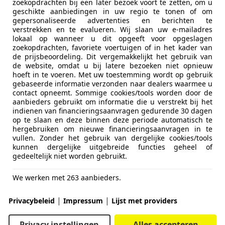
zoekopdrachten bij een later bezoek voort te zetten, om u
geschikte aanbiedingen in uw regio te tonen of om
gepersonaliseerde advertenties en berichten te
verstrekken en te evalueren. Wij slaan uw e-mailadres
lokaal op wanneer u dit opgeeft voor opgeslagen
zoekopdrachten, favoriete voertuigen of in het kader van
de prijsbeoordeling. Dit vergemakkelijkt het gebruik van
de website, omdat u bij latere bezoeken niet opnieuw
hoeft in te voeren. Met uw toestemming wordt op gebruik
gebaseerde informatie verzonden naar dealers waarmee u
contact opneemt. Sommige cookies/tools worden door de
aanbieders gebruikt om informatie die u verstrekt bij het
indienen van financieringsaanvragen gedurende 30 dagen
op te slaan en deze binnen deze periode automatisch te
hergebruiken om nieuwe financieringsaanvragen in te
vullen. Zonder het gebruik van dergelijke cookies/tools
kunnen dergelijke uitgebreide functies geheel of
gedeeltelijk niet worden gebruikt.
de luxere uitvoeringen zijn ze voorzien van ventilatie en v
oots voldoende is voor een gezin. Met neergeklapte achter
We werken met 263 aanbieders.
nt rekenen op uitgebreide rijhulpsystemen zoals adaptieve c
e CarPlay en Android Auto, en over-the-air updates zorgen 
|
|
Privacybeleid
Impressum
Lijst met providers
 je terug in de CX-60. Onder de motorkap ligt een 2,5-lite
Privacy instellingen
Alles accepteren