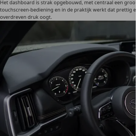
Het dashboard is strak opgebouwd, met centraal een groot
touchscreen-bediening
en in de praktijk werkt dat prettig e
overdreven druk oogt.