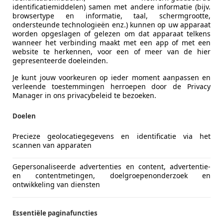
identificatiemiddelen) samen met andere informatie (bijv.
browsertype en informatie, taal, schermgrootte,
ondersteunde technologieën enz.) kunnen op uw apparaat
worden opgeslagen of gelezen om dat apparaat telkens
wanneer het verbinding maakt met een app of met een
website te herkennen, voor een of meer van de hier
gepresenteerde doeleinden.
Je kunt jouw voorkeuren op ieder moment aanpassen en
verleende toestemmingen herroepen door de Privacy
Manager in ons privacybeleid te bezoeken.
Doelen
jft aan zijn Kodo-designfilosofie. Het koetswerk
oogt strak
nadrukt het achterwielaangedreven karakter van het platfor
Precieze geolocatiegegevens en identificatie via het
egeven, met een driedimensionaal patroon dat afhankelijk va
scannen van apparaten
de juist meer robuust oogt met brede schouders en horizonta
Gepersonaliseerde advertenties en content, advertentie-
 1,89 meter. Daarmee is hij duidelijk groter dan de CX-5, ma
en contentmetingen, doelgroepenonderzoek en
 Mazda bewust kiest voor ingetogen luxe in plaats van opzic
ontwikkeling van diensten
etogen, hoogwaardig en met veel aandacht voor detail. Mazda
Essentiële paginafuncties
eus worden gecombineerd. Denk aan echt houtfineer, nappal