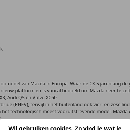
jk
topmodel van Mazda in Europa
. Waar de CX-5 jarenlang de
ieuw platform en is vooral bedoeld om Mazda neer te zett
3, Audi Q5 en Volvo XC60.
hybride (PHEV)
, terwijl in het buitenland ook vier- en zesc
en het technologisch meest vooruitstrevende model. Mazda c
k.
Wij gebruiken cookies. Zo vind je wat je