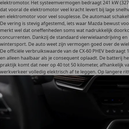
elektromotor. Het
systeemvermogen bedraagt 241 kW (327
dat vooral de elektromotor veel kracht levert bij lage snel
en elektromotor voor veel souplesse. De automaat schakelt
De vering is stevig afgestemd, iets waar Mazda bewust voor k
merkt wel dat oneffenheden soms wat nadrukkelijk doorkom
concurrenten. Dankzij de standaard vierwielaandrijving e
wintersport. De auto weet zijn vermogen goed over de wiel
De officiële verbruikswaarde van de CX-60 PHEV bedraagt 
en alleen haalbaar als je consequent oplaadt. De batterij h
praktijk komt dat neer op 40 tot 50 kilometer, afhankelijk 
werkverkeer volledig elektrisch af te leggen. Op langere 