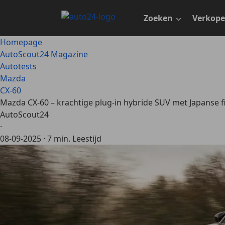
Ga
naar
Zoeken
Verkop
hoofdinhoud
Homepage
AutoScout24 Magazine
Autotests
Mazda
CX-60
Mazda CX-60 – krachtige plug-in hybride SUV met Japanse f
AutoScout24
·
08-09-2025
·
7 min. Leestijd