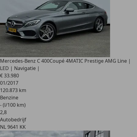
Mercedes-Benz C 400
Coupé 4MATIC Prestige AMG Line |
LED | Navigatie |
€ 33.980
01/2017
120.873 km
Benzine
- (l/100 km)
2
,
8
Autobedrijf
NL 9641 KK