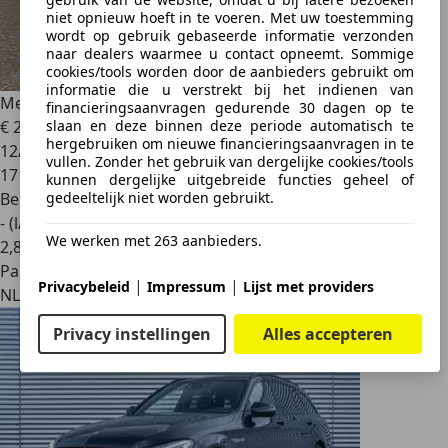
niet opnieuw hoeft in te voeren. Met uw toestemming
wordt op gebruik gebaseerde informatie verzonden
naar dealers waarmee u contact opneemt. Sommige
cookies/tools worden door de aanbieders gebruikt om
informatie die u verstrekt bij het indienen van
Mercedes-Benz C 400
financieringsaanvragen gedurende 30 dagen op te
slaan en deze binnen deze periode automatisch te
€ 20.950
hergebruiken om nieuwe financieringsaanvragen in te
12/2016
vullen. Zonder het gebruik van dergelijke cookies/tools
171.403 km
kunnen dergelijke uitgebreide functies geheel of
gedeeltelijk niet worden gebruikt.
Benzine
- (l/100 km)
We werken met 263 aanbieders.
2
,
8
Particulier
|
|
Privacybeleid
Impressum
Lijst met providers
NL 3363XS
Privacy instellingen
Alles accepteren