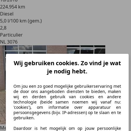
224.954 km
Diesel
5,0 l/100 km (gem.)
2
,
8
Particulier
NL 3076
Wij gebruiken cookies. Zo vind je wat
je nodig hebt.
Om jou een zo goed mogelijke gebruikerservaring met
de door ons aangeboden diensten te bieden, maken
wij en derden gebruik van cookies en andere
technologie (beide samen noemen wij vanaf nu:
'cookies'), om informatie over apparatuur en
persoonsgegevens (bijv. IP-adressen) op te slaan en te
gebruiken.
Mercedes-Benz C 400
Prestige
Daardoor is het mogelijk om op jouw persoonlijke