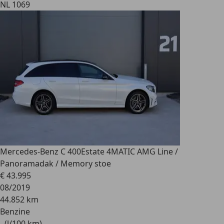
NL 1069
Mercedes-Benz C 400
Estate 4MATIC AMG Line /
Panoramadak / Memory stoe
€ 43.995
08/2019
44.852 km
Benzine
- (l/100 km)