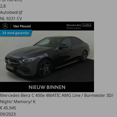
2
,
8
Autobedrijf
NL 9231 CV
Mercedes-Benz C 400
e 4MATIC AMG Line / Burmester 3D/
Night/ Memory/ K
€ 45.945
09/2023