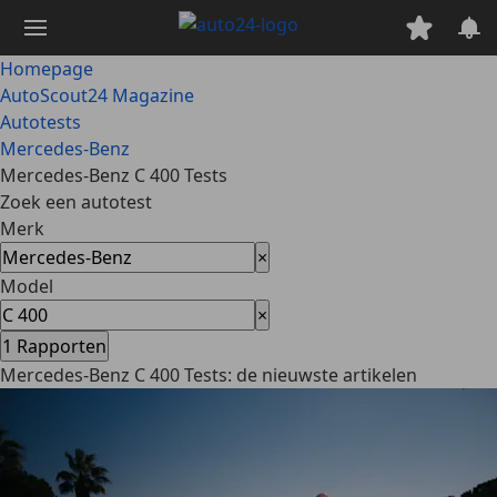
Ga
naar
hoofdinhoud
Homepage
AutoScout24 Magazine
Autotests
Mercedes-Benz
Mercedes-Benz C 400 Tests
Zoek een autotest
Merk
×
Model
×
1
Rapporten
Mercedes-Benz C 400 Tests: de nieuwste artikelen