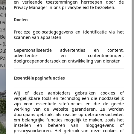
en verleende toestemmingen herroepen door de
Privacy Manager in ons privacybeleid te bezoeken.
Mercedes-Benz C 400
C 400 Prestige
€ 19.000
Doelen
09/2016
235.000 km
Precieze geolocatiegegevens en identificatie via het
Benzine
scannen van apparaten
- (l/100 km)
Gepersonaliseerde advertenties en content,
2
,
8
advertentie- en contentmetingen,
Particulier
doelgroepenonderzoek en ontwikkeling van diensten
NL 5045XX
Essentiële paginafuncties
Wij of deze aanbieders gebruiken cookies of
vergelijkbare tools en technologieën die noodzakelijk
zijn voor essentiële sitefuncties en die de goede
werking van de website garanderen. Ze worden
doorgaans gebruikt als reactie op gebruikersactiviteit
om belangrijke functies mogelijk te maken, zoals het
instellen en beheren van inloggegevens of
privacyvoorkeuren. Het gebruik van deze cookies of