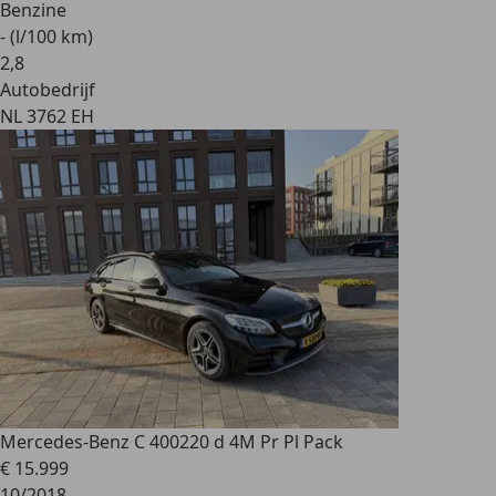
Benzine
- (l/100 km)
2
,
8
Autobedrijf
NL 3762 EH
Mercedes-Benz C 400
220 d 4M Pr Pl Pack
€ 15.999
10/2018