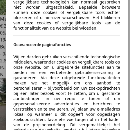
vergelijkbare technologieën kan normaal gesproken
niet worden uitgeschakeld. Bepaalde browsers
kunnen deze cookies of vergelijkbare tools echter
blokkeren of u hierover waarschuwen. Het blokkeren
Mercedes-Benz C 400
Avantgarde
van deze cookies of vergelijkbare tools kan de
€ 20.000
functionaliteit van de website beïnvloeden.
05/2015
194.000 km
Geavanceerde paginafuncties
Benzine
- (l/100 km)
Wij en derden gebruiken verschillende technologische
2
,
8
middelen, waaronder cookies en vergelijkbare tools op
onze website, om u uitgebreide sitefuncties aan te
Particulier
bieden en een verbeterde gebruikerservaring te
NL 5709BT
garanderen. Via deze uitgebreide functionaliteiten
maken we het mogelijk om ons aanbod te
personaliseren - bijvoorbeeld om uw zoekopdrachten
bij een later bezoek voort te zetten, om u geschikte
aanbiedingen in uw regio te tonen of om
gepersonaliseerde advertenties en berichten te
verstrekken en te evalueren. Wij slaan uw e-mailadres
lokaal op wanneer u dit opgeeft voor opgeslagen
zoekopdrachten, favoriete voertuigen of in het kader
van de prijsbeoordeling. Dit vergemakkelijkt het
gebruik van de website, omdat u bij latere bezoeken