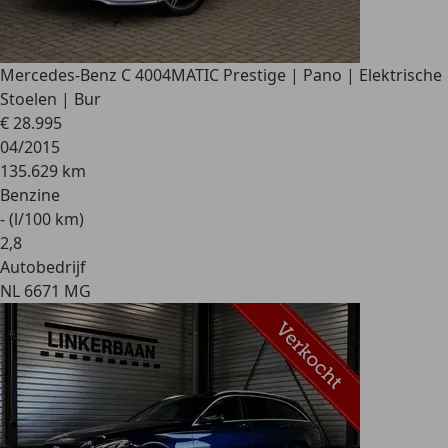
Mercedes-Benz C 400
4MATIC Prestige | Pano | Elektrische
Stoelen | Bur
€ 28.995
04/2015
135.629 km
Benzine
- (l/100 km)
2
,
8
Autobedrijf
NL 6671 MG