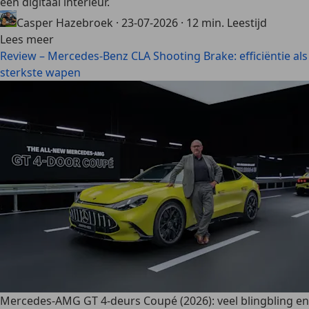
een digitaal interieur.
Casper Hazebroek
·
23-07-2026
·
12 min. Leestijd
Lees meer
Review – Mercedes-Benz CLA Shooting Brake: efficiëntie als
sterkste wapen
Mercedes-AMG GT 4-deurs Coupé (2026): veel blingbling en