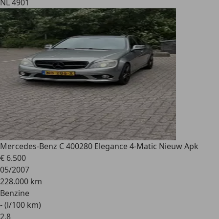
NL 4901
Mercedes-Benz C 400
280 Elegance 4-Matic Nieuw Apk
€ 6.500
05/2007
228.000 km
Benzine
- (l/100 km)
2
,
8