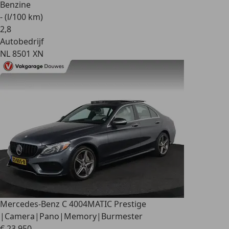
Benzine
- (l/100 km)
2
,
8
Autobedrijf
NL 8501 XN
Mercedes-Benz C 400
4MATIC Prestige
|Camera|Pano|Memory|Burmester
€ 23.950