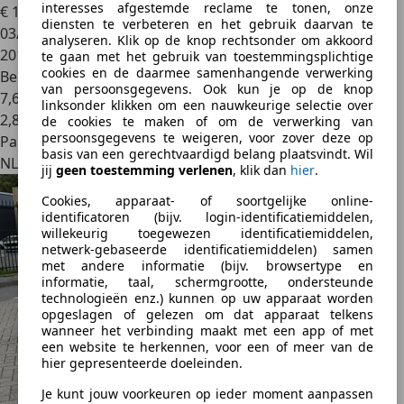
interesses afgestemde reclame te tonen, onze
€ 18.450
diensten te verbeteren en het gebruik daarvan te
03/2015
analyseren. Klik op de knop rechtsonder om akkoord
201.750 km
te gaan met het gebruik van toestemmingsplichtige
cookies en de daarmee samenhangende verwerking
Benzine
van persoonsgegevens. Ook kun je op de knop
7,6 l/100 km (gem.)
linksonder klikken om een nauwkeurige selectie over
2
,
8
de cookies te maken of om de verwerking van
persoonsgegevens te weigeren, voor zover deze op
Particulier
basis van een gerechtvaardigd belang plaatsvindt. Wil
NL 4264RH
jij
geen toestemming verlenen
, klik dan
hier
.
Cookies, apparaat- of soortgelijke online-
identificatoren (bijv. login-identificatiemiddelen,
willekeurig toegewezen identificatiemiddelen,
netwerk-gebaseerde identificatiemiddelen) samen
met andere informatie (bijv. browsertype en
informatie, taal, schermgrootte, ondersteunde
technologieën enz.) kunnen op uw apparaat worden
opgeslagen of gelezen om dat apparaat telkens
wanneer het verbinding maakt met een app of met
een website te herkennen, voor een of meer van de
hier gepresenteerde doeleinden.
Je kunt jouw voorkeuren op ieder moment aanpassen