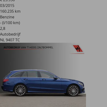
03/2015
160.235 km
Benzine
- (l/100 km)
2
,
8
Autobedrijf
NL 9407 TC