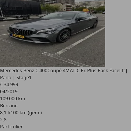
Mercedes-Benz C 400
Coupé 4MATIC Pr. Plus Pack Facelift|
Pano | Stage1
€ 34.999
04/2019
109.000 km
Benzine
8,1 l/100 km (gem.)
2
,
8
Particulier