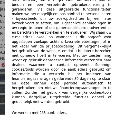
Renault R 5
comfort range techno 52 kWh EV | Demo | 5
bieden en een verbeterde gebruikerservaring te
jaar gar
garanderen. Via deze uitgebreide functionaliteiten
maken we het mogelijk om ons aanbod te personaliseren
€ 34.450
1
- bijvoorbeeld om uw zoekopdrachten bij een later
05/2026
bezoek voort te zetten, om u geschikte aanbiedingen in
2.501 km
uw regio te tonen of om gepersonaliseerde advertenties
en berichten te verstrekken en te evalueren. Wij slaan uw
Elektrisch
e-mailadres lokaal op wanneer u dit opgeeft voor
- (kWh/100 km)
opgeslagen zoekopdrachten, favoriete voertuigen of in
2
,
8
het kader van de prijsbeoordeling. Dit vergemakkelijkt
het gebruik van de website, omdat u bij latere bezoeken
Autobedrijf
niet opnieuw hoeft in te voeren. Met uw toestemming
NL 9503 EX
Stadskanaal
wordt op gebruik gebaseerde informatie verzonden naar
dealers waarmee u contact opneemt. Sommige
cookies/tools worden door de aanbieders gebruikt om
informatie die u verstrekt bij het indienen van
financieringsaanvragen gedurende 30 dagen op te slaan
en deze binnen deze periode automatisch te
hergebruiken om nieuwe financieringsaanvragen in te
vullen. Zonder het gebruik van dergelijke cookies/tools
kunnen dergelijke uitgebreide functies geheel of
gedeeltelijk niet worden gebruikt.
We werken met 263 aanbieders.