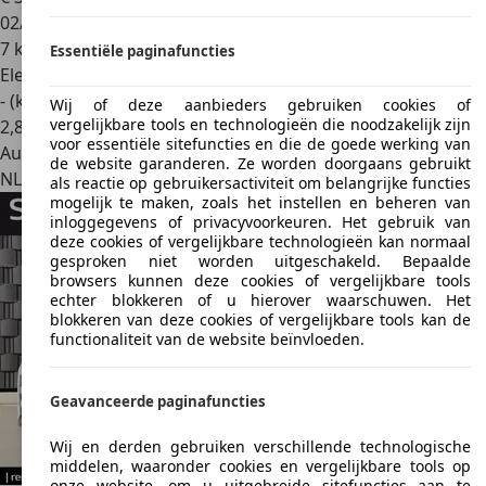
02/2026
7 km
Essentiële paginafuncties
Elektrisch
- (kWh/100 km)
Wij of deze aanbieders gebruiken cookies of
vergelijkbare tools en technologieën die noodzakelijk zijn
2
,
8
voor essentiële sitefuncties en die de goede werking van
Autobedrijf
de website garanderen. Ze worden doorgaans gebruikt
NL 7943 PA
Meppel
als reactie op gebruikersactiviteit om belangrijke functies
mogelijk te maken, zoals het instellen en beheren van
inloggegevens of privacyvoorkeuren. Het gebruik van
deze cookies of vergelijkbare technologieën kan normaal
gesproken niet worden uitgeschakeld. Bepaalde
browsers kunnen deze cookies of vergelijkbare tools
echter blokkeren of u hierover waarschuwen. Het
blokkeren van deze cookies of vergelijkbare tools kan de
functionaliteit van de website beïnvloeden.
Geavanceerde paginafuncties
Wij en derden gebruiken verschillende technologische
middelen, waaronder cookies en vergelijkbare tools op
onze website, om u uitgebreide sitefuncties aan te