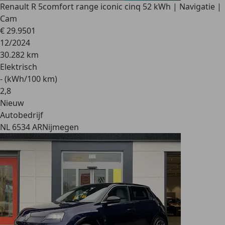
Renault R 5
comfort range iconic cinq 52 kWh | Navigatie |
Cam
€ 29.950
1
12/2024
30.282 km
Elektrisch
- (kWh/100 km)
2
,
8
Nieuw
Autobedrijf
NL 6534 AR
Nijmegen