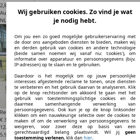
2
,
8
Wij gebruiken cookies. Zo vind je wat
Autobedrijf
je nodig hebt.
NL 7876 AW
Valthermond
Om jou een zo goed mogelijke gebruikerservaring met
de door ons aangeboden diensten te bieden, maken wij
en derden gebruik van cookies en andere technologie
(beide samen noemen wij vanaf nu: 'cookies'), om
informatie over apparatuur en persoonsgegevens (bijv.
IP-adressen) op te slaan en te gebruiken.
Daardoor is het mogelijk om op jouw persoonlijke
interesses afgestemde reclame te tonen, onze diensten
te verbeteren en het gebruik daarvan te analyseren. Klik
op de knop rechtsonder om akkoord te gaan met het
gebruik van toestemmingsplichtige cookies en de
daarmee samenhangende verwerking van
persoonsgegevens. Ook kun je op de knop linksonder
Renault R 5
comfort range techno 150PK 52 kWh
klikken om een nauwkeurige selectie over de cookies te
€ 30.950
maken of om de verwerking van persoonsgegevens te
weigeren, voor zover deze op basis van een
12/2025
gerechtvaardigd belang plaatsvindt. Wil jij
geen
5.936 km
toestemming verlenen
, klik dan
hier
.