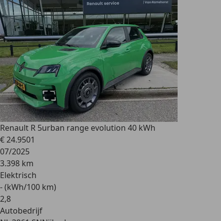
Renault R 5
urban range evolution 40 kWh
€ 24.950
1
07/2025
3.398 km
Elektrisch
- (kWh/100 km)
2
,
8
Autobedrijf