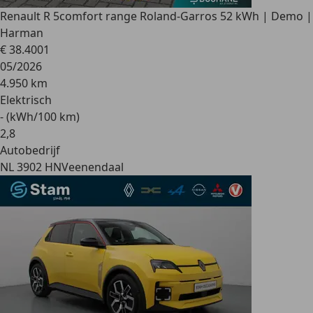
Renault R 5
comfort range Roland-Garros 52 kWh | Demo |
Harman
€ 38.400
1
05/2026
4.950 km
Elektrisch
- (kWh/100 km)
2
,
8
Autobedrijf
NL 3902 HN
Veenendaal