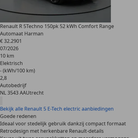
Renault R 5
Techno 150pk 52 kWh Comfort Range
Automaat Harman
€ 32.290
1
07/2026
10 km
Elektrisch
- (kWh/100 km)
2
,
8
Autobedrijf
NL 3543 AA
Utrecht
Bekijk alle Renault 5 E-Tech electric aanbiedingen
Goede redenen
Ideaal voor stedelijk gebruik dankzij compact formaat
Retrodesign met herkenbare Renault-details