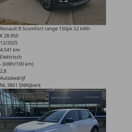
Renault R 5
comfort range 150pk 52 kWh
€ 28.950
12/2025
4.541 km
Elektrisch
- (kWh/100 km)
2
,
8
Autobedrijf
NL 3861 SN
Nijkerk