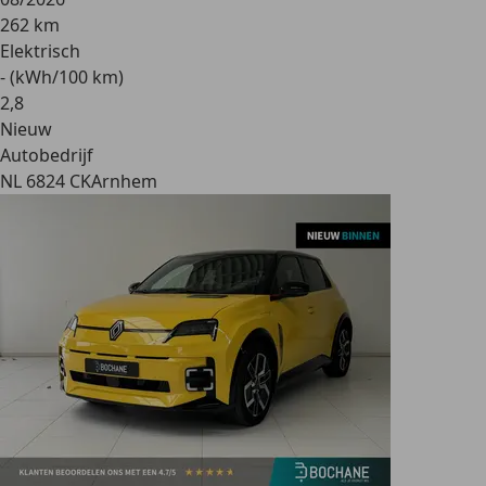
262 km
Elektrisch
- (kWh/100 km)
2
,
8
Nieuw
Autobedrijf
NL 6824 CK
Arnhem