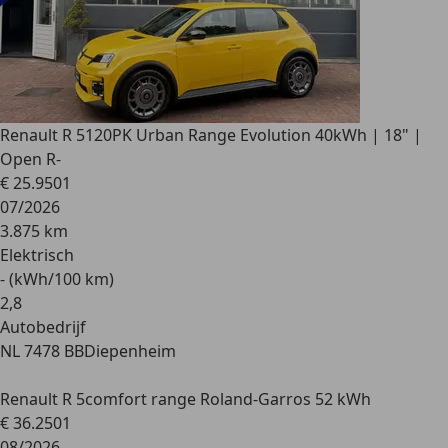
Renault R 5
120PK Urban Range Evolution 40kWh | 18" |
Open R-
€ 25.950
1
07/2026
3.875 km
Elektrisch
- (kWh/100 km)
2
,
8
Autobedrijf
NL 7478 BB
Diepenheim
Renault R 5
comfort range Roland-Garros 52 kWh
€ 36.250
1
08/2026