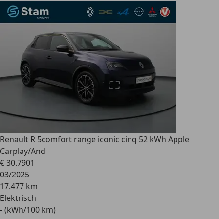
Renault R 5
comfort range iconic cinq 52 kWh Apple
Carplay/And
€ 30.790
1
03/2025
17.477 km
Elektrisch
- (kWh/100 km)