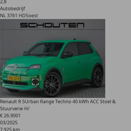
2
,
8
Autobedrijf
NL 3761 HD
Soest
Renault R 5
Urban Range Techno 40 kWh ACC Stoel &
Stuurverw H/
€ 26.900
1
03/2025
7.925 km