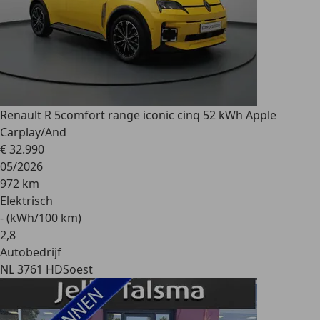
Renault R 5
comfort range iconic cinq 52 kWh Apple
Carplay/And
€ 32.990
05/2026
972 km
Elektrisch
- (kWh/100 km)
2
,
8
Autobedrijf
NL 3761 HD
Soest