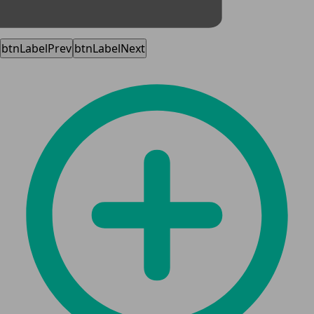
btnLabelPrev
btnLabelNext