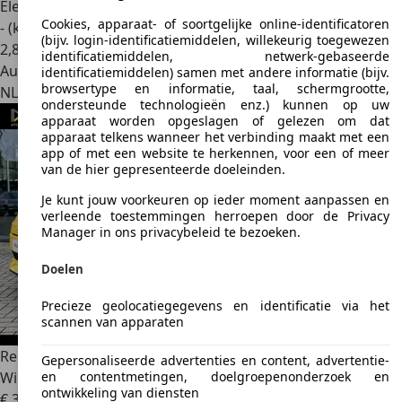
Elektrisch
Cookies, apparaat- of soortgelijke online-identificatoren
- (kWh/100 km)
(bijv. login-identificatiemiddelen, willekeurig toegewezen
2
,
8
identificatiemiddelen, netwerk-gebaseerde
Autobedrijf
identificatiemiddelen) samen met andere informatie (bijv.
browsertype en informatie, taal, schermgrootte,
NL 3861 SN
Nijkerk
ondersteunde technologieën enz.) kunnen op uw
apparaat worden opgeslagen of gelezen om dat
apparaat telkens wanneer het verbinding maakt met een
app of met een website te herkennen, voor een of meer
van de hier gepresenteerde doeleinden.
Je kunt jouw voorkeuren op ieder moment aanpassen en
verleende toestemmingen herroepen door de Privacy
Manager in ons privacybeleid te bezoeken.
Doelen
Precieze geolocatiegegevens en identificatie via het
scannen van apparaten
Renault R 5
Comfort Range Techno 52 kWh | V2G | Pack
Gepersonaliseerde advertenties en content, advertentie-
en contentmetingen, doelgroepenonderzoek en
Winter |
ontwikkeling van diensten
€ 33.450
1