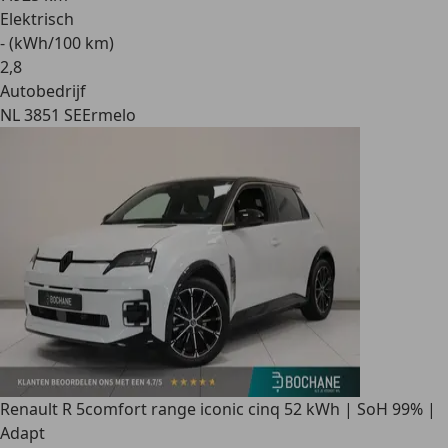
Elektrisch
- (kWh/100 km)
2
,
8
Autobedrijf
NL 3851 SE
Ermelo
Renault R 5
comfort range iconic cinq 52 kWh | SoH 99% |
Adapt