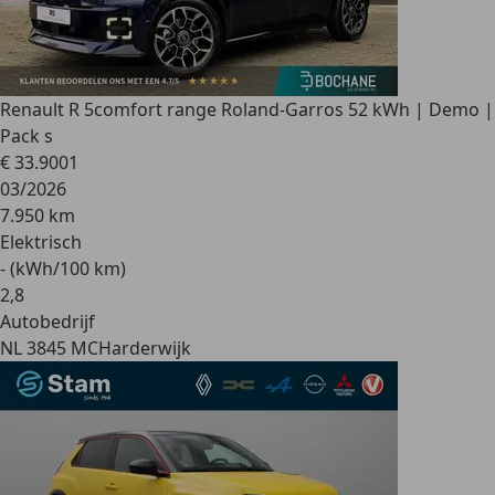
Renault R 5
comfort range Roland-Garros 52 kWh | Demo |
Pack s
€ 33.900
1
03/2026
7.950 km
Elektrisch
- (kWh/100 km)
2
,
8
Autobedrijf
NL 3845 MC
Harderwijk