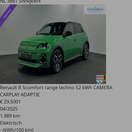
NL 3861 SN
Nijkerk
Renault R 5
comfort range techno 52 kWh CAMERA
CARPLAY ADAPTIE
€ 29.500
1
04/2025
1.989 km
Elektrisch
- (kWh/100 km)