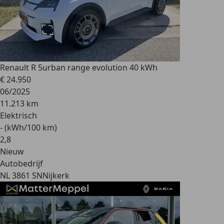
Renault R 5
urban range evolution 40 kWh
€ 24.950
06/2025
11.213 km
Elektrisch
- (kWh/100 km)
2
,
8
Nieuw
Autobedrijf
NL 3861 SN
Nijkerk