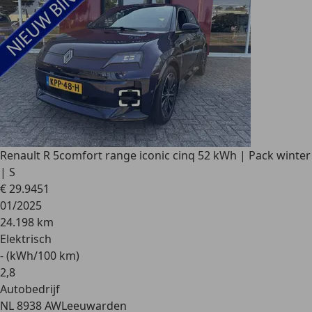
Renault R 5
comfort range iconic cinq 52 kWh | Pack winter
| S
€ 29.945
1
01/2025
24.198 km
Elektrisch
- (kWh/100 km)
2
,
8
Autobedrijf
NL 8938 AW
Leeuwarden