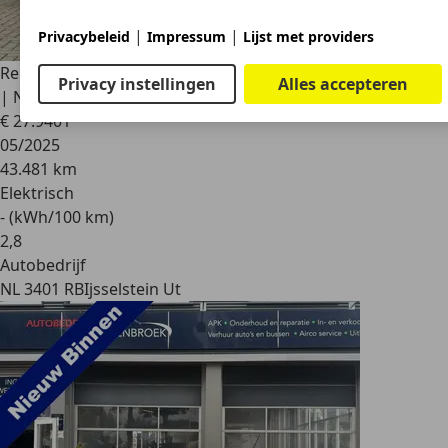
|
|
Privacybeleid
Impressum
Lijst met providers
Renault R 5
comfort range iconic cinq 52 kWh | SOH 97,5%
Privacy instellingen
Alles accepteren
| Nav
€ 27.940
1
05/2025
43.481 km
Elektrisch
- (kWh/100 km)
2
,
8
Autobedrijf
NL 3401 RB
Ijsselstein Ut