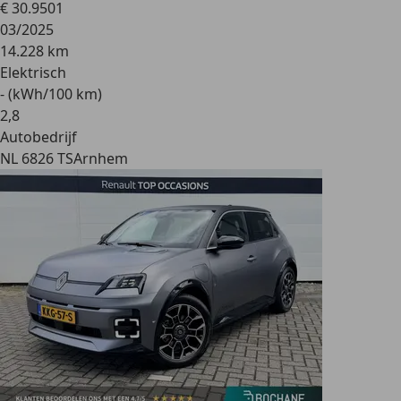
€ 30.950
1
03/2025
14.228 km
Elektrisch
- (kWh/100 km)
2
,
8
Autobedrijf
NL 6826 TS
Arnhem