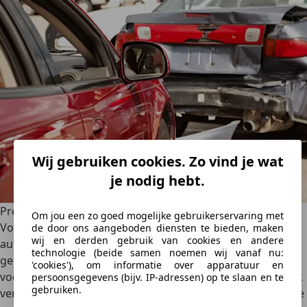
Wij gebruiken cookies. Zo vind je wat
je nodig hebt.
Preventietips om auto-ongelukken te voorkomen
Om jou een zo goed mogelijke gebruikerservaring met
Voorkomen is beter dan genezen, en dat geldt zeker voor
de door ons aangeboden diensten te bieden, maken
wij en derden gebruik van cookies en andere
auto-ongelukken. Hoewel je niet altijd invloed hebt op het
technologie (beide samen noemen wij vanaf nu:
gedrag van andere weggebruikers, kun je met de juiste
'cookies'), om informatie over apparatuur en
voorzorgsmaatregelen
de kans op een ongeval aanzienlijk
persoonsgegevens (bijv. IP-adressen) op te slaan en te
gebruiken.
verkleinen
. Veilig rijden begint met goed onderhoud van je