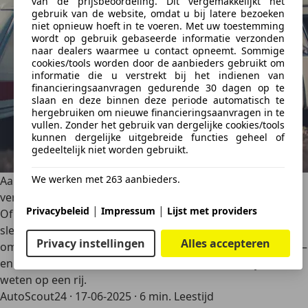
van de prijsbeoordeling. Dit vergemakkelijkt het
gebruik van de website, omdat u bij latere bezoeken
niet opnieuw hoeft in te voeren. Met uw toestemming
wordt op gebruik gebaseerde informatie verzonden
naar dealers waarmee u contact opneemt. Sommige
cookies/tools worden door de aanbieders gebruikt om
informatie die u verstrekt bij het indienen van
financieringsaanvragen gedurende 30 dagen op te
slaan en deze binnen deze periode automatisch te
hergebruiken om nieuwe financieringsaanvragen in te
vullen. Zonder het gebruik van dergelijke cookies/tools
kunnen dergelijke uitgebreide functies geheel of
gedeeltelijk niet worden gebruikt.
We werken met 263 aanbieders.
Aanhanger verzekeren: dit moet je weten over de
verzekering van je aanhangwagen
|
|
Privacybeleid
Impressum
Lijst met providers
Of je nu dagelijks met een aanhanger rondrijdt of er
slechts heel af en toe van gebruikmaakt, het is altijd goed
Privacy instellingen
Alles accepteren
om te weten wanneer je een aanhanger moet verzekeren –
en wanneer niet. In dit artikel zetten we alles dat je moet
weten op een rij.
AutoScout24
·
17-06-2025
·
6 min. Leestijd