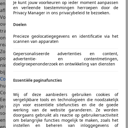
Je kunt jouw voorkeuren op ieder moment aanpassen
en vermijd het gebruik van je telefoon of andere
en verleende toestemmingen herroepen door de
afleidende apparaten tijdens het rijden.
Privacy Manager in ons privacybeleid te bezoeken.
Volg rijvaardigheidstrainingen voor extra zekerheid
:
overweeg een defensieve rijcursus te volgen. Deze
Doelen
trainingen helpen je om beter om te gaan met
Precieze geolocatiegegevens en identificatie via het
onverwachte situaties in het verkeer en vergroten je
scannen van apparaten
reactievermogen.
Zorg voor een goede autoverzekering
en controleer de
Gepersonaliseerde advertenties en content,
polisvoorwaarden: een uitgebreide autoverzekering biedt
advertentie- en contentmetingen,
doelgroepenonderzoek en ontwikkeling van diensten
niet alleen financiële zekerheid bij schade, maar ook hulp
bij pech of juridische ondersteuning bij ongevallen.
Controleer regelmatig of je verzekering
nog aansluit bij je
Essentiële paginafuncties
huidige situatie en behoeften.
Conclusie
Wij of deze aanbieders gebruiken cookies of
Een auto-ongeluk is een stressvolle gebeurtenis, maar als
vergelijkbare tools en technologieën die noodzakelijk
zijn voor essentiële sitefuncties en die de goede
je weet hoe te handelen verloopt de afwikkeling een stuk
werking van de website garanderen. Ze worden
soepeler. Door
kalm te blijven, de juiste stappen te volgen
doorgaans gebruikt als reactie op gebruikersactiviteit
en goed samen te werken met je verzekeraar
zorg je
om belangrijke functies mogelijk te maken, zoals het
instellen en beheren van inloggegevens of
ervoor dat de schade snel en efficiënt wordt afgehandeld.