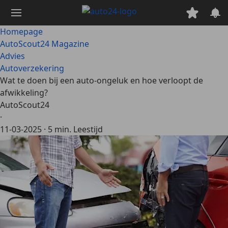
Ga
naar
hoofdinhoud
Homepage
AutoScout24 Magazine
Advies
Autoverzekering
Wat te doen bij een auto-ongeluk en hoe verloopt de
afwikkeling?
AutoScout24
·
11-03-2025
·
5 min. Leestijd