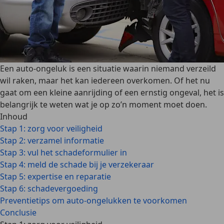
Een auto-ongeluk is een situatie waarin niemand verzeild
wil raken, maar het kan iedereen overkomen. Of het nu
gaat om een kleine aanrijding of een ernstig ongeval, het is
belangrijk te weten wat je op zo’n moment moet doen.
Inhoud
Stap 1: zorg voor veiligheid
Stap 2: verzamel informatie
Stap 3: vul het schadeformulier in
Stap 4: meld de schade bij je verzekeraar
Stap 5: expertise en reparatie
Stap 6: schadevergoeding
Preventietips om auto-ongelukken te voorkomen
Conclusie