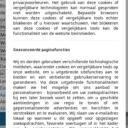
privacyvoorkeuren. Het gebruik van deze cookies of
Bovendien kun je met de juiste preventieve maatregelen
vergelijkbare technologieën kan normaal gesproken
de kans op een ongeval verkleinen en veilig de weg op
niet worden uitgeschakeld. Bepaalde browsers
kunnen deze cookies of vergelijkbare tools echter
gaan.
blokkeren of u hierover waarschuwen. Het blokkeren
Hoe lang duurt de afhandeling van een autoschade?
van deze cookies of vergelijkbare tools kan de
functionaliteit van de website beïnvloeden.
Moet ik altijd de politie bellen bij een auto-ongeluk?
Wat als de tegenpartij doorrijdt na een aanrijding?
Geavanceerde paginafuncties
Wordt mijn premie verhoogd na het melden van schade?
Kan ik schade verhalen als ik geen schuld heb?
Wij en derden gebruiken verschillende technologische
Deel artikel
middelen, waaronder cookies en vergelijkbare tools op
onze website, om u uitgebreide sitefuncties aan te
bieden en een verbeterde gebruikerservaring te
Lees ook
garanderen. Via deze uitgebreide functionaliteiten
maken we het mogelijk om ons aanbod te
Elektrische auto verzekeren: waar moet je op letten?
personaliseren - bijvoorbeeld om uw zoekopdrachten
Aanrijding auto met overstekend dier
bij een later bezoek voort te zetten, om u geschikte
Alle artikelen
aanbiedingen in uw regio te tonen of om
gepersonaliseerde advertenties en berichten te
Alles bekijken
verstrekken en te evalueren. Wij slaan uw e-mailadres
lokaal op wanneer u dit opgeeft voor opgeslagen
zoekopdrachten, favoriete voertuigen of in het kader