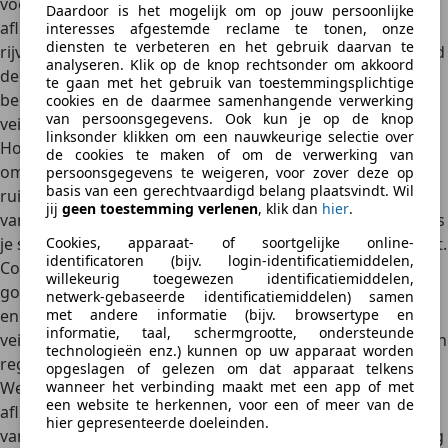
voertuig, een defensieve rijstijl en het vermijden van
Daardoor is het mogelijk om op jouw persoonlijke
afleidingen. Daarnaast is het
verstandig om je eigen
interesses afgestemde reclame te tonen, onze
diensten te verbeteren en het gebruik daarvan te
rijvaardigheid regelmatig te verbeteren
en goed verzekerd
analyseren. Klik op de knop rechtsonder om akkoord
de weg op te gaan. Hieronder vind je een aantal
te gaan met het gebruik van toestemmingsplichtige
belangrijke preventieve maatregelen die je helpen om
cookies en de daarmee samenhangende verwerking
van persoonsgegevens. Ook kun je op de knop
veilig deel te nemen aan het verkeer:
linksonder klikken om een nauwkeurige selectie over
Houd voldoende afstand
en pas je snelheid aan de
de cookies te maken of om de verwerking van
omstandigheden aan: zorg ervoor dat je altijd genoeg
persoonsgegevens te weigeren, voor zover deze op
basis van een gerechtvaardigd belang plaatsvindt. Wil
ruimte laat tussen jou en je voorganger, zodat je in geval
jij
geen toestemming verlenen
, klik dan
hier
.
van een noodstop voldoende tijd hebt om te reageren. Pas
je snelheid aan bij slecht weer, zoals regen, sneeuw of mist.
Cookies, apparaat- of soortgelijke online-
identificatoren (bijv. login-identificatiemiddelen,
Controleer regelmatig je banden, remmen en verlichting
:
willekeurig toegewezen identificatiemiddelen,
goed werkende remmen,
banden met voldoende profiel
netwerk-gebaseerde identificatiemiddelen) samen
en goed afgestelde verlichting zijn essentieel voor je
met andere informatie (bijv. browsertype en
informatie, taal, schermgrootte, ondersteunde
veiligheid. Maak er een gewoonte van om deze onderdelen
technologieën enz.) kunnen op uw apparaat worden
regelmatig te controleren of te laten controleren.
opgeslagen of gelezen om dat apparaat telkens
Wees alert en vermijd afleiding
, zoals mobiele telefoons:
wanneer het verbinding maakt met een app of met
een website te herkennen, voor een of meer van de
afleiding achter het stuur is een van de grootste oorzaken
hier gepresenteerde doeleinden.
van verkeersongevallen. Houd je aandacht altijd bij de weg