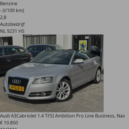
Benzine
- (l/100 km)
2
,
8
Autobedrijf
NL 9231 HS
Audi A3
Cabriolet 1.4 TFSI Ambition Pro Line Business, Nav
€ 10.850