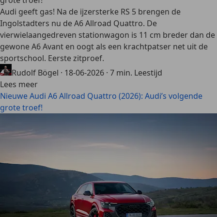
grote troef!
Audi geeft gas! Na de ijzersterke RS 5 brengen de
Ingolstadters nu de A6 Allroad Quattro. De
vierwielaangedreven stationwagon is 11 cm breder dan de
gewone A6 Avant en oogt als een krachtpatser net uit de
sportschool. Eerste zitproef.
Rudolf Bögel
·
18-06-2026
·
7 min. Leestijd
Lees meer
Nieuwe Audi A6 Allroad Quattro (2026): Audi’s volgende
grote troef!