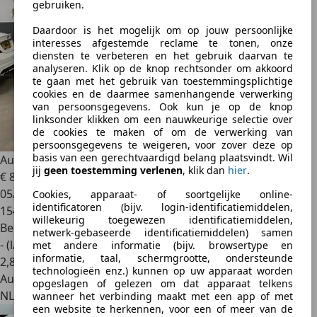
gebruiken.
Daardoor is het mogelijk om op jouw persoonlijke
interesses afgestemde reclame te tonen, onze
diensten te verbeteren en het gebruik daarvan te
analyseren. Klik op de knop rechtsonder om akkoord
te gaan met het gebruik van toestemmingsplichtige
cookies en de daarmee samenhangende verwerking
van persoonsgegevens. Ook kun je op de knop
linksonder klikken om een nauwkeurige selectie over
de cookies te maken of om de verwerking van
persoonsgegevens te weigeren, voor zover deze op
basis van een gerechtvaardigd belang plaatsvindt. Wil
Audi A3
Cabriolet 1.8 TFSI Attraction // Leer // Ecc // LM
jij
geen toestemming verlenen
, klik dan
hier
.
€ 8.995
05/2009
Cookies, apparaat- of soortgelijke online-
identificatoren (bijv. login-identificatiemiddelen,
154.652 km
willekeurig toegewezen identificatiemiddelen,
Benzine
netwerk-gebaseerde identificatiemiddelen) samen
- (l/100 km)
met andere informatie (bijv. browsertype en
informatie, taal, schermgrootte, ondersteunde
2
,
8
technologieën enz.) kunnen op uw apparaat worden
Autobedrijf
opgeslagen of gelezen om dat apparaat telkens
NL 1704 RX
wanneer het verbinding maakt met een app of met
een website te herkennen, voor een of meer van de