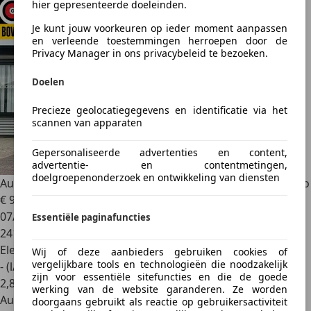
hier gepresenteerde doeleinden.
Je kunt jouw voorkeuren op ieder moment aanpassen
en verleende toestemmingen herroepen door de
Privacy Manager in ons privacybeleid te bezoeken.
Doelen
Precieze geolocatiegegevens en identificatie via het
scannen van apparaten
Gepersonaliseerde advertenties en content,
advertentie- en contentmetingen,
doelgroepenonderzoek en ontwikkeling van diensten
Audi A3
Sportback 1.4 e-tron PHEV Ambition Pro Line plus o
€ 9.500
07/2015
Essentiële paginafuncties
241.124 km
Elektro/Benzine
Wij of deze aanbieders gebruiken cookies of
vergelijkbare tools en technologieën die noodzakelijk
- (l/100 km)
zijn voor essentiële sitefuncties en die de goede
2
,
8
werking van de website garanderen. Ze worden
Autobedrijf
doorgaans gebruikt als reactie op gebruikersactiviteit