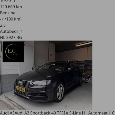
10/2011
120.669 km
Benzine
- (l/100 km)
2
,
8
Autobedrijf
NL 3927 BG
Audi A3
Audi A3 Sportback 40 TFSI e S-Line H| Automaat | C