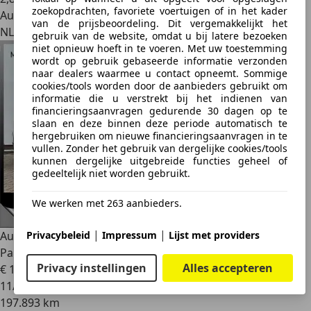
zoekopdrachten, favoriete voertuigen of in het kader
Autobedrijf
van de prijsbeoordeling. Dit vergemakkelijkt het
NL 7317 AK
gebruik van de website, omdat u bij latere bezoeken
niet opnieuw hoeft in te voeren. Met uw toestemming
wordt op gebruik gebaseerde informatie verzonden
naar dealers waarmee u contact opneemt. Sommige
cookies/tools worden door de aanbieders gebruikt om
informatie die u verstrekt bij het indienen van
financieringsaanvragen gedurende 30 dagen op te
slaan en deze binnen deze periode automatisch te
hergebruiken om nieuwe financieringsaanvragen in te
vullen. Zonder het gebruik van dergelijke cookies/tools
kunnen dergelijke uitgebreide functies geheel of
gedeeltelijk niet worden gebruikt.
We werken met 263 aanbieders.
|
|
Privacybeleid
Impressum
Lijst met providers
Audi A3
Sportback 1.8 TFSI Ambition Pro Line S Automaat
Pa
Privacy instellingen
Alles accepteren
€ 10.700
11/2013
197.893 km