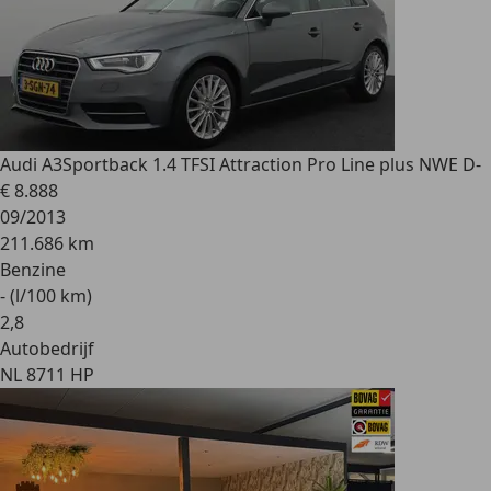
Audi A3
Sportback 1.4 TFSI Attraction Pro Line plus NWE D-
€ 8.888
09/2013
211.686 km
Benzine
- (l/100 km)
2
,
8
Autobedrijf
NL 8711 HP