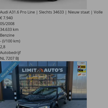
Audi A3
1.6 Pro Line | Slechts 34633 | Nieuw staat | Volle
€ 7.940
05/2008
34.633 km
Benzine
- (l/100 km)
2
,
8
Autobedrijf
NL 7207 BJ