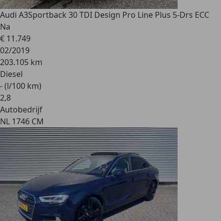
Audi A3
Sportback 30 TDI Design Pro Line Plus 5-Drs ECC
Na
€ 11.749
02/2019
203.105 km
Diesel
- (l/100 km)
2
,
8
Autobedrijf
NL 1746 CM