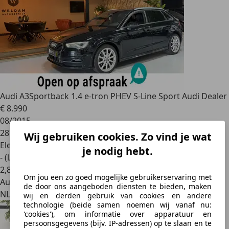
Audi A3
Sportback 1.4 e-tron PHEV S-Line Sport Audi Dealer
€ 8.990
08/2015
287.520 km
Wij gebruiken cookies. Zo vind je wat
Elektro/Benzine
je nodig hebt.
- (l/100 km)
2
,
8
Om jou een zo goed mogelijke gebruikerservaring met
Autobedrijf
de door ons aangeboden diensten te bieden, maken
NL 7641 LH
wij en derden gebruik van cookies en andere
technologie (beide samen noemen wij vanaf nu:
'cookies'), om informatie over apparatuur en
persoonsgegevens (bijv. IP-adressen) op te slaan en te