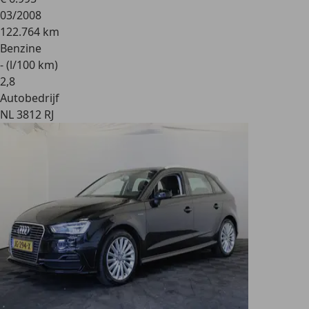
03/2008
122.764 km
Benzine
- (l/100 km)
2
,
8
Autobedrijf
NL 3812 RJ