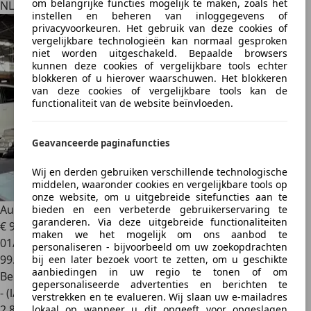
om belangrijke functies mogelijk te maken, zoals het
NL 8171 NT
instellen en beheren van inloggegevens of
privacyvoorkeuren. Het gebruik van deze cookies of
vergelijkbare technologieën kan normaal gesproken
niet worden uitgeschakeld. Bepaalde browsers
kunnen deze cookies of vergelijkbare tools echter
blokkeren of u hierover waarschuwen. Het blokkeren
van deze cookies of vergelijkbare tools kan de
functionaliteit van de website beïnvloeden.
Geavanceerde paginafuncties
Wij en derden gebruiken verschillende technologische
middelen, waaronder cookies en vergelijkbare tools op
onze website, om u uitgebreide sitefuncties aan te
Audi A3
1.4 TSI S-Line | AUT | Clima | 103DKM |
bieden en een verbeterde gebruikerservaring te
garanderen. Via deze uitgebreide functionaliteiten
€ 9.999
maken we het mogelijk om ons aanbod te
01/2011
personaliseren - bijvoorbeeld om uw zoekopdrachten
99.789 km
bij een later bezoek voort te zetten, om u geschikte
aanbiedingen in uw regio te tonen of om
Benzine
gepersonaliseerde advertenties en berichten te
- (l/100 km)
verstrekken en te evalueren. Wij slaan uw e-mailadres
2
,
8
lokaal op wanneer u dit opgeeft voor opgeslagen