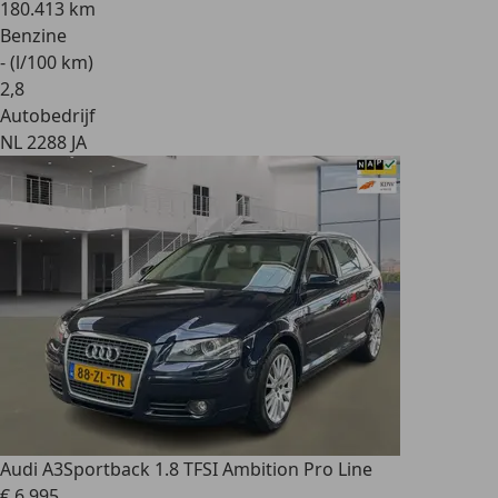
180.413 km
Benzine
- (l/100 km)
2
,
8
Autobedrijf
NL 2288 JA
Audi A3
Sportback 1.8 TFSI Ambition Pro Line
€ 6.995