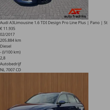
Audi A3
Limousine 1.6 TDI Design Pro Line Plus | Pano | St
€ 11.935
02/2017
205.884 km
Diesel
- (l/100 km)
2
,
8
Autobedrijf
NL 7007 CD