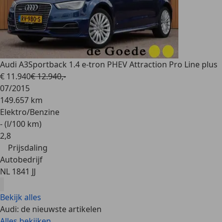
Audi A3
Sportback 1.4 e-tron PHEV Attraction Pro Line plus
€ 11.940
€ 12.940,-
07/2015
149.657 km
Elektro/Benzine
- (l/100 km)
2
,
8
Prijsdaling
Autobedrijf
NL 1841 JJ
Bekijk alles
Audi: de nieuwste artikelen
Alles bekijken