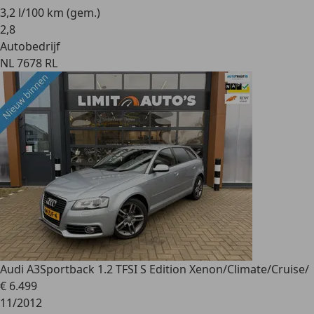
3,2 l/100 km (gem.)
2
,
8
Autobedrijf
NL 7678 RL
Audi A3
Sportback 1.2 TFSI S Edition Xenon/Climate/Cruise/
€ 6.499
11/2012