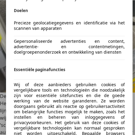
Doelen
Precieze geolocatiegegevens en identificatie via het
scannen van apparaten
Gepersonaliseerde advertenties en content,
advertentie- en contentmetingen,
doelgroepenonderzoek en ontwikkeling van diensten
Essentiële paginafuncties
Wij of deze aanbieders gebruiken cookies of
vergelijkbare tools en technologieën die noodzakelijk
zijn voor essentiële sitefuncties en die de goede
Design Ford Puma Gen-E: lekker fris!
werking van de website garanderen. Ze worden
Het ontwerp van de Puma Gen-E volgt grotendeels de
doorgaans gebruikt als reactie op gebruikersactiviteit
lijnen van de bestaande Puma, met enkele duidelijke
om belangrijke functies mogelijk te maken, zoals het
instellen en beheren van inloggegevens of
wijzigingen. De grille is vervangen door een gesloten
privacyvoorkeuren. Het gebruik van deze cookies of
‘schild’, een veelgebruikte designoplossing bij elektrische
vergelijkbare technologieën kan normaal gesproken
auto’s. De kleur Electric Yellow – waarin ons testexemplaar
niet worden uitgeschakeld. Bepaalde browsers