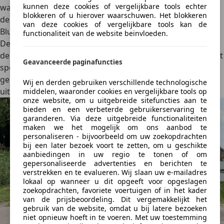
kunnen deze cookies of vergelijkbare tools echter
was uitgevoerd – accentueert het sportieve karakter van
blokkeren of u hierover waarschuwen. Het blokkeren
de auto. Andere kleuren zoals Frozen White, Digital Aqua
van deze cookies of vergelijkbare tools kan de
Blue of Fantastic Red bieden de nodige variatie.
functionaliteit van de website beïnvloeden.
De standaard 17-inch velgen ogen verzorgd. Kies je voor
de Premium-versie, dan krijg je 18-inch velgen met een wat
Geavanceerde paginafuncties
sportiever ontwerp. De optionele Matrix LED-verlichting
geeft het front van de auto bovendien een hightech-
Wij en derden gebruiken verschillende technologische
uitstraling.
middelen, waaronder cookies en vergelijkbare tools op
onze website, om u uitgebreide sitefuncties aan te
bieden en een verbeterde gebruikerservaring te
garanderen. Via deze uitgebreide functionaliteiten
maken we het mogelijk om ons aanbod te
personaliseren - bijvoorbeeld om uw zoekopdrachten
bij een later bezoek voort te zetten, om u geschikte
aanbiedingen in uw regio te tonen of om
gepersonaliseerde advertenties en berichten te
verstrekken en te evalueren. Wij slaan uw e-mailadres
lokaal op wanneer u dit opgeeft voor opgeslagen
zoekopdrachten, favoriete voertuigen of in het kader
van de prijsbeoordeling. Dit vergemakkelijkt het
gebruik van de website, omdat u bij latere bezoeken
niet opnieuw hoeft in te voeren. Met uw toestemming