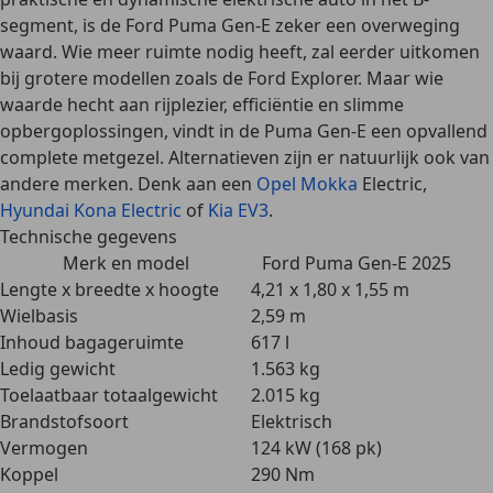
segment, is de Ford Puma Gen-E zeker een overweging
waard. Wie meer ruimte nodig heeft, zal eerder uitkomen
bij grotere modellen zoals de Ford Explorer. Maar wie
waarde hecht aan rijplezier, efficiëntie en slimme
opbergoplossingen, vindt in de Puma Gen-E een opvallend
complete metgezel. Alternatieven zijn er natuurlijk ook van
andere merken. Denk aan een
Opel Mokka
Electric,
Hyundai Kona Electric
of
Kia EV3
.
Technische gegevens
Merk en model
Ford Puma Gen-E 2025
Lengte x breedte x hoogte
4,21 x 1,80 x 1,55 m
Wielbasis
2,59 m
Inhoud bagageruimte
617 l
Ledig gewicht
1.563 kg
Toelaatbaar totaalgewicht
2.015 kg
Brandstofsoort
Elektrisch
Vermogen
124 kW (168 pk)
Koppel
290 Nm