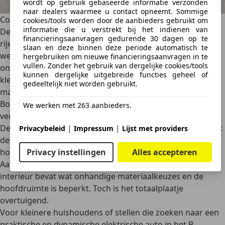
wordt op gebruik gebaseerde informatie verzonden
naar dealers waarmee u contact opneemt. Sommige
Conclusie review Ford Puma Gen-E
cookies/tools worden door de aanbieders gebruikt om
informatie die u verstrekt bij het indienen van
De Ford Puma Gen-E biedt een opvallend complete
financieringsaanvragen gedurende 30 dagen op te
rijervaring voor een compacte elektrische crossover. Hij
slaan en deze binnen deze periode automatisch te
weet zijn sportieve inborst grotendeels te behouden,
hergebruiken om nieuwe financieringsaanvragen in te
vullen. Zonder het gebruik van dergelijke cookies/tools
ondanks het extra gewicht van de aandrijflijn. Het relatief
kunnen dergelijke uitgebreide functies geheel of
kleine accupakket beperkt het rijbereik enigszins, maar
gedeeltelijk niet worden gebruikt.
maakt de auto wel lichter en toegankelijker geprijsd.
Bovendien blijkt het praktijkverbruik gunstiger dan
We werken met 263 aanbieders.
verwacht, zeker bij rustiger rijgedrag.
De rijbeleving is prettig, het comfortniveau voldoet en met
|
|
Privacybeleid
Impressum
Lijst met providers
de Gigabox en frunk biedt de Puma Gen-E een unieke
hoeveelheid opbergruimte in zijn segment.
Privacy instellingen
Alles accepteren
Aandachtspunten zijn er ook: de achterbank is krap, het
interieur bevat wat onhandige materiaalkeuzes en de
hoofdruimte is beperkt. Toch is het totaalplaatje
overtuigend.
Voor kleinere huishoudens of stellen die zoeken naar een
praktische en dynamische elektrische auto in het B-