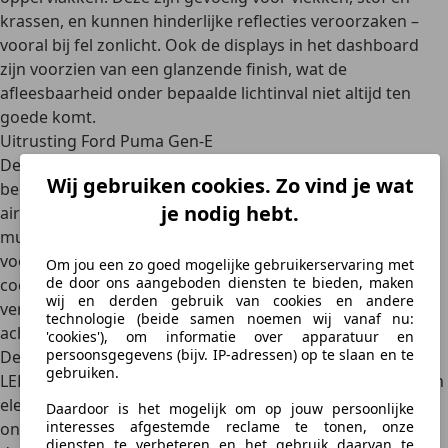
krassen, en kunnen hinderlijke reflecties veroorzaken –
vooral bij fel zonlicht. Ook de displays in het dashboard
zijn voorzien van een glanzende finish, wat de
afleesbaarheid onder bepaalde lichtinval niet altijd ten
goede komt.
Uitrusting Ford Puma Gen-E
De standaarduitrusting van de Ford Puma Gen-E is
Wij gebruiken cookies. Zo vind je wat
behoorlijk compleet. Denk aan zaken als automatische
je nodig hebt.
airconditioning, een draadloze telefoonlader, een 12-inch
multimediascherm met SYNC 4, draadloze ondersteuning
voor Apple CarPlay en Android Auto, en een digitale
Om jou een zo goed mogelijke gebruikerservaring met
de door ons aangeboden diensten te bieden, maken
cockpit van 12,8 inch. Ook veiligheidssystemen als
wij en derden gebruik van cookies en andere
verkeersbordenherkenning, rijstrookassistentie en een
technologie (beide samen noemen wij vanaf nu:
achteruitrijcamera zijn standaard aanwezig.
'cookies'), om informatie over apparatuur en
persoonsgegevens (bijv. IP-adressen) op te slaan en te
De Premium-uitvoering voegt daar onder meer Matrix
gebruiken.
LED-koplampen, een Bang & Olufsen audiosysteem en een
elektrisch bedienbare achterklep aan toe. Daarmee
Daardoor is het mogelijk om op jouw persoonlijke
interesses afgestemde reclame te tonen, onze
ontstaat een rijk uitgeruste elektrische crossover, zonder
diensten te verbeteren en het gebruik daarvan te