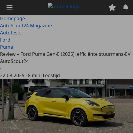
Ga
naar
hoofdinhoud
Homepage
AutoScout24 Magazine
Autotests
Ford
Puma
Review – Ford Puma Gen-E (2025): efficiënte stuurmans-EV
AutoScout24
·
22-08-2025
·
8 min. Leestijd