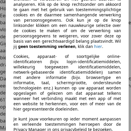
dat het uitrustingsniveau overdreven overkomt.
analyseren. Klik op de knop rechtsonder om akkoord
Hoe zit het met bagageruimte?
te gaan met het gebruik van toestemmingsplichtige
cookies en de daarmee samenhangende verwerking
Een van de sterkste punten van de Ford Puma Gen-E is de
van persoonsgegevens. Ook kun je op de knop
bagageruimte. Net als bij de benzineversie vind je onder de
linksonder klikken om een nauwkeurige selectie over
vloer een diepe opbergbak. Bij de benzinevariant heet dit
de cookies te maken of om de verwerking van
persoonsgegevens te weigeren, voor zover deze op
de Megabox, maar bij de elektrische Gen-E is het zelfs een
basis van een gerechtvaardigd belang plaatsvindt. Wil
Gigabox geworden. Omdat er geen brandstoftank
jij
geen toestemming verlenen
, klik dan
hier
.
aanwezig is, is er meer ruimte beschikbaar. De Gigabox
Cookies, apparaat- of soortgelijke online-
biedt 145 liter extra inhoud en kan tot 100 kilogram
identificatoren (bijv. login-identificatiemiddelen,
dragen. Dankzij de waterafvoer is deze ruimte ook
willekeurig toegewezen identificatiemiddelen,
geschikt voor natte of vieze spullen.
netwerk-gebaseerde identificatiemiddelen) samen
met andere informatie (bijv. browsertype en
Daarnaast bevindt zich voorin een zogenaamde ‘frunk’ met
informatie, taal, schermgrootte, ondersteunde
een inhoud van 43 liter – voldoende voor het opbergen van
technologieën enz.) kunnen op uw apparaat worden
de laadkabel of andere kleinere spullen. In totaal is er tot
opgeslagen of gelezen om dat apparaat telkens
wanneer het verbinding maakt met een app of met
617 liter bagageruimte beschikbaar, wat de Puma Gen-E
een website te herkennen, voor een of meer van de
opvallend praktisch maakt voor zijn formaat. In feite biedt
hier gepresenteerde doeleinden.
deze compacte elektrische crossover bijna net zoveel
Je kunt jouw voorkeuren op ieder moment aanpassen
bagageruimte als een aanzienlijk grotere Ford Mustang
en verleende toestemmingen herroepen door de
Mach-E.
Privacy Manager in ons privacybeleid te bezoeken.