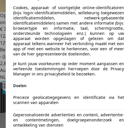
Cookies, apparaat- of soortgelijke online-identificatoren
(bijv. login-identificatiemiddelen, willekeurig toegewezen
Opel Mokka
1.4 T Edition | Navi | Bluetooth | Dealer
identificatiemiddelen, netwerk-gebaseerde
onderhou
identificatiemiddelen) samen met andere informatie (bijv.
browsertype en informatie, taal, schermgrootte,
€ 7.400
ondersteunde technologieën enz.) kunnen op uw
12/2014
apparaat worden opgeslagen of gelezen om dat
129.985 km
apparaat telkens wanneer het verbinding maakt met een
app of met een website te herkennen, voor een of meer
Benzine
van de hier gepresenteerde doeleinden.
- (l/100 km)
2
,
8
Je kunt jouw voorkeuren op ieder moment aanpassen en
verleende toestemmingen herroepen door de Privacy
Autobedrijf
Manager in ons privacybeleid te bezoeken.
NL 1271 TW
Huizen
Doelen
Precieze geolocatiegegevens en identificatie via het
scannen van apparaten
Gepersonaliseerde advertenties en content, advertentie-
en contentmetingen, doelgroepenonderzoek en
ontwikkeling van diensten