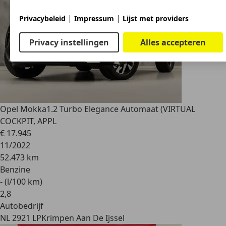
|
|
Privacybeleid
Impressum
Lijst met providers
Privacy instellingen
Alles accepteren
Opel Mokka
1.2 Turbo Elegance Automaat (VIRTUAL
COCKPIT, APPL
€ 17.945
11/2022
52.473 km
Benzine
- (l/100 km)
2
,
8
Autobedrijf
NL 2921 LP
Krimpen Aan De Ijssel