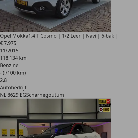
Opel Mokka
1.4 T Cosmo | 1/2 Leer | Navi | 6-bak |
€ 7.975
11/2015
118.134 km
Benzine
- (l/100 km)
2
,
8
Autobedrijf
NL 8629 EG
Scharnegoutum