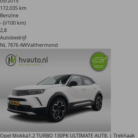
05/2015
172.035 km
Benzine
- (l/100 km)
2
,
8
Autobedrijf
NL 7876 AW
Valthermond
Opel Mokka
1.2 TURBO 130PK ULTIMATE AUT8. | Trekhaak