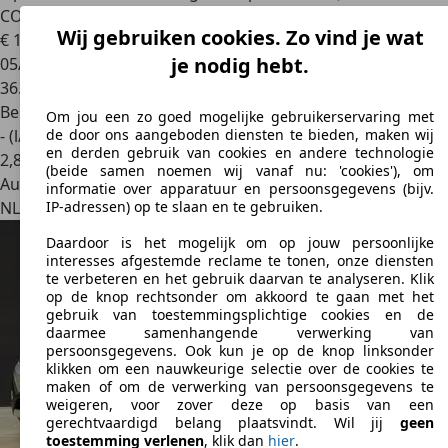
COCKPIT, A
Wij gebruiken cookies. Zo vind je wat
€ 15.745
je nodig hebt.
05/2021
36.874 km
Benzine
Om jou een zo goed mogelijke gebruikerservaring met
- (l/100 km)
de door ons aangeboden diensten te bieden, maken wij
en derden gebruik van cookies en andere technologie
2
,
8
(beide samen noemen wij vanaf nu: 'cookies'), om
Autobedrijf
informatie over apparatuur en persoonsgegevens (bijv.
NL 2921 LP
Krimpen Aan De Ijssel
IP-adressen) op te slaan en te gebruiken.
Daardoor is het mogelijk om op jouw persoonlijke
interesses afgestemde reclame te tonen, onze diensten
te verbeteren en het gebruik daarvan te analyseren. Klik
op de knop rechtsonder om akkoord te gaan met het
gebruik van toestemmingsplichtige cookies en de
daarmee samenhangende verwerking van
persoonsgegevens. Ook kun je op de knop linksonder
klikken om een nauwkeurige selectie over de cookies te
maken of om de verwerking van persoonsgegevens te
weigeren, voor zover deze op basis van een
gerechtvaardigd belang plaatsvindt. Wil jij
geen
toestemming verlenen
, klik dan
hier
.