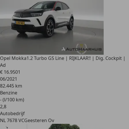
Opel Mokka
1.2 Turbo GS Line | RIJKLAAR!! | Dig. Cockpit |
Ad
€ 16.950
1
06/2021
82.445 km
Benzine
- (l/100 km)
2
,
8
Autobedrijf
NL 7678 VC
Geesteren Ov