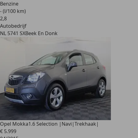
Benzine
- (l/100 km)
2
,
8
Autobedrijf
NL 5741 SX
Beek En Donk
Opel Mokka
1.6 Selection |Navi|Trekhaak|
€ 5.999