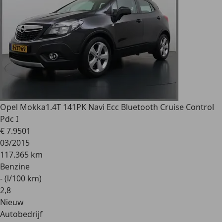
Opel Mokka
1.4T 141PK Navi Ecc Bluetooth Cruise Control
Pdc I
€ 7.950
1
03/2015
117.365 km
Benzine
- (l/100 km)
2
,
8
Nieuw
Autobedrijf