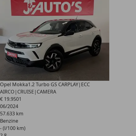
Opel Mokka
1.2 Turbo GS CARPLAY|ECC
AIRCO|CRUISE|CAMERA
€ 19.950
1
06/2024
57.633 km
Benzine
- (l/100 km)
2
,
8