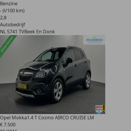
Benzine
- (l/100 km)
2
,
8
Autobedrijf
NL 5741 TV
Beek En Donk
Opel Mokka
1.4 T Cosmo AIRCO CRUISE LM
€ 7.500