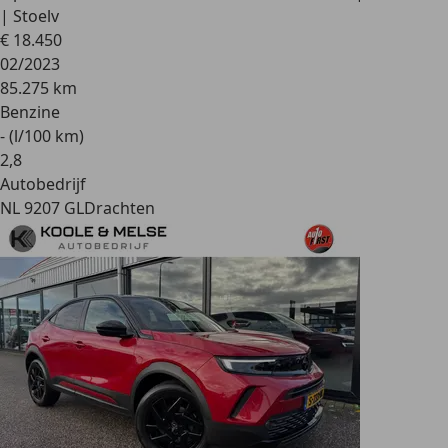
| Stoelv
€ 18.450
02/2023
85.275 km
Benzine
- (l/100 km)
2
,
8
Autobedrijf
NL 9207 GL
Drachten