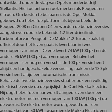
ontwikkeld onder de vlag van Opels moederbedrijf
Stellantis. Hiertoe behoren ook merken als Peugeot en
Citroën. Om kosten te besparen, is de Opel Mokka
gebouwd op hetzelfde platform als bijvoorbeeld de
Peugeot 2008 en Citroën C4 en worden de benzineversies
aangedreven door de bekende
1,2-liter driecilinder
turbomotor
van Peugeot. De
Mokka 1.2 Turbo
, zoals hij
officieel door het leven gaat, is leverbaar in twee
vermogensvarianten. De ene levert 74 kW (100 pk) en de
andere 96 kW (130 pk) aan vermogen. Behalve het
vermogen is er nog een verschil: de 100 pk-versie heeft
altijd een handgeschakelde versnellingsbak en de 130 pk-
versie heeft altijd een automatische transmissie.
Behalve de twee benzineversies staat er ook een volledig
elektrische versie op de prijslijst: de Opel Mokka Electric.
Hij oogt hetzelfde, maar wordt aangedreven door een
elektromotor met een vermogen van 100 kW (136 pk) op
de vooras. De elektromotor wordt gevoed door een
accupakket van 50 kWh, waarmee de Mokka Electric een