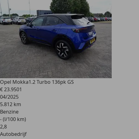
Opel Mokka
1.2 Turbo 136pk GS
€ 23.950
1
04/2025
5.812 km
Benzine
- (l/100 km)
2
,
8
Autobedrijf