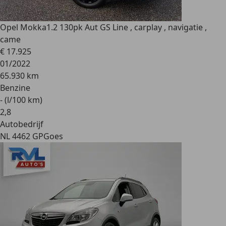
Opel Mokka
1.2 130pk Aut GS Line , carplay , navigatie ,
came
€ 17.925
01/2022
65.930 km
Benzine
- (l/100 km)
2
,
8
Autobedrijf
NL 4462 GP
Goes