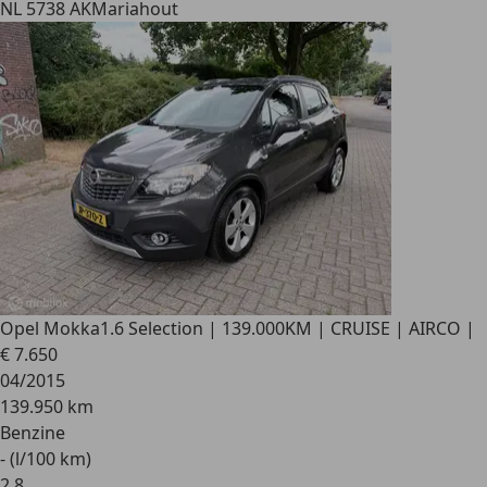
NL 5738 AK
Mariahout
Opel Mokka
1.6 Selection | 139.000KM | CRUISE | AIRCO |
€ 7.650
04/2015
139.950 km
Benzine
- (l/100 km)
2
,
8