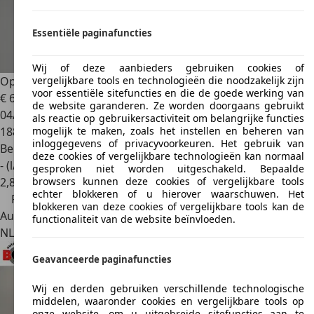
Essentiële paginafuncties
Wij of deze aanbieders gebruiken cookies of
Opel Mokka
1.4 T Cosmo camera, trekhaak, cruise, airco
vergelijkbare tools en technologieën die noodzakelijk zijn
voor essentiële sitefuncties en die de goede werking van
€ 6.450
€ 6.999,-
de website garanderen. Ze worden doorgaans gebruikt
04/2014
als reactie op gebruikersactiviteit om belangrijke functies
188.087 km
mogelijk te maken, zoals het instellen en beheren van
inloggegevens of privacyvoorkeuren. Het gebruik van
Benzine
deze cookies of vergelijkbare technologieën kan normaal
- (l/100 km)
gesproken niet worden uitgeschakeld. Bepaalde
2
,
8
browsers kunnen deze cookies of vergelijkbare tools
echter blokkeren of u hierover waarschuwen. Het
Prijsdaling
blokkeren van deze cookies of vergelijkbare tools kan de
Autobedrijf
functionaliteit van de website beïnvloeden.
NL 7892 AB
Klazienaveen
Geavanceerde paginafuncties
Wij en derden gebruiken verschillende technologische
middelen, waaronder cookies en vergelijkbare tools op
onze website, om u uitgebreide sitefuncties aan te