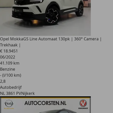
Opel Mokka
GS Line Automaat 130pk | 360° Camera |
Trekhaak |
€ 18.945
1
06/2022
41.109 km
Benzine
- (l/100 km)
2
,
8
Autobedrijf
NL 3861 PV
Nijkerk