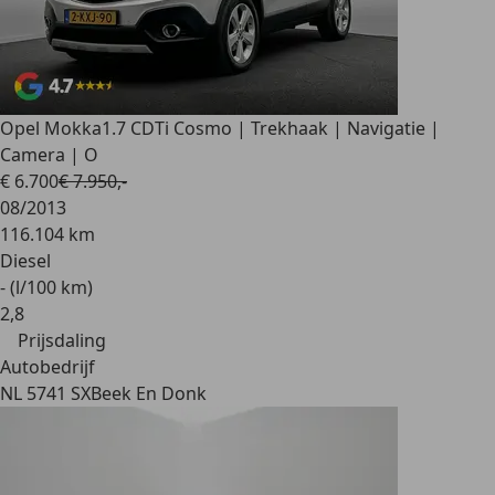
Opel Mokka
1.7 CDTi Cosmo | Trekhaak | Navigatie |
Camera | O
€ 6.700
€ 7.950,-
08/2013
116.104 km
Diesel
- (l/100 km)
2
,
8
Prijsdaling
Autobedrijf
NL 5741 SX
Beek En Donk