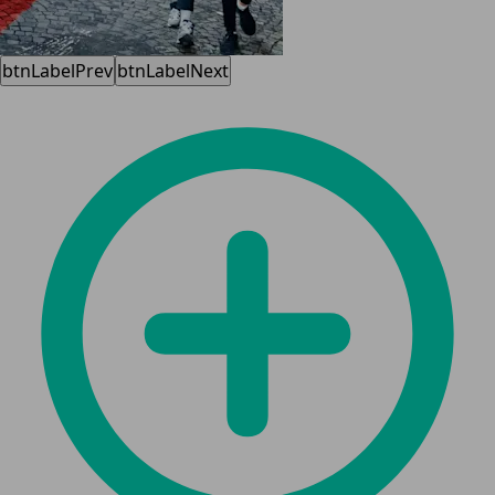
btnLabelPrev
btnLabelNext