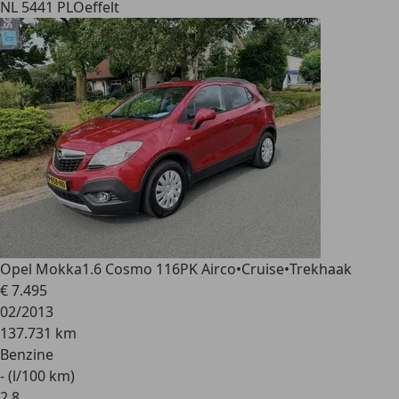
NL 5441 PL
Oeffelt
Opel Mokka
1.6 Cosmo 116PK Airco•Cruise•Trekhaak
€ 7.495
02/2013
137.731 km
Benzine
- (l/100 km)
2
,
8