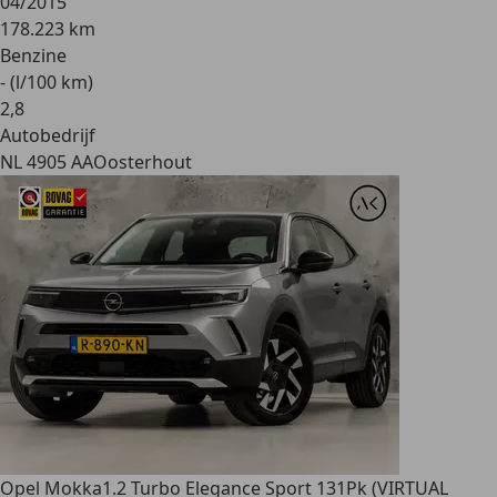
04/2015
178.223 km
Benzine
- (l/100 km)
2
,
8
Autobedrijf
NL 4905 AA
Oosterhout
Opel Mokka
1.2 Turbo Elegance Sport 131Pk (VIRTUAL