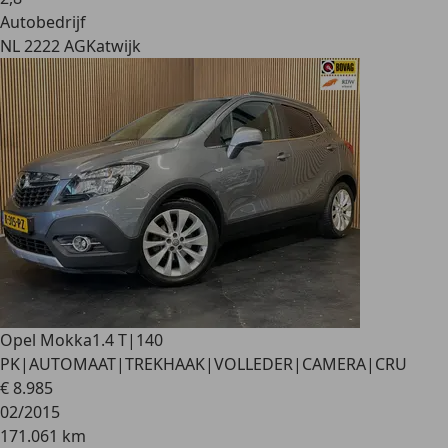
Autobedrijf
NL 2222 AG
Katwijk
Opel Mokka
1.4 T|140
PK|AUTOMAAT|TREKHAAK|VOLLEDER|CAMERA|CRU
€ 8.985
02/2015
171.061 km