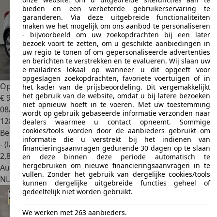
bieden en een verbeterde gebruikerservaring te
garanderen. Via deze uitgebreide functionaliteiten
maken we het mogelijk om ons aanbod te personaliseren
- bijvoorbeeld om uw zoekopdrachten bij een later
bezoek voort te zetten, om u geschikte aanbiedingen in
uw regio te tonen of om gepersonaliseerde advertenties
en berichten te verstrekken en te evalueren. Wij slaan uw
e-mailadres lokaal op wanneer u dit opgeeft voor
opgeslagen zoekopdrachten, favoriete voertuigen of in
Opel Mokka
1.4 T Cosmo PDC Navi Climate Control
het kader van de prijsbeoordeling. Dit vergemakkelijkt
het gebruik van de website, omdat u bij latere bezoeken
€ 9.250
niet opnieuw hoeft in te voeren. Met uw toestemming
08/2016
wordt op gebruik gebaseerde informatie verzonden naar
128.962 km
dealers waarmee u contact opneemt. Sommige
cookies/tools worden door de aanbieders gebruikt om
Benzine
informatie die u verstrekt bij het indienen van
- (l/100 km)
financieringsaanvragen gedurende 30 dagen op te slaan
2
,
8
en deze binnen deze periode automatisch te
hergebruiken om nieuwe financieringsaanvragen in te
Autobedrijf
vullen. Zonder het gebruik van dergelijke cookies/tools
NL 7324 AB
Apeldoorn
kunnen dergelijke uitgebreide functies geheel of
gedeeltelijk niet worden gebruikt.
We werken met 263 aanbieders.