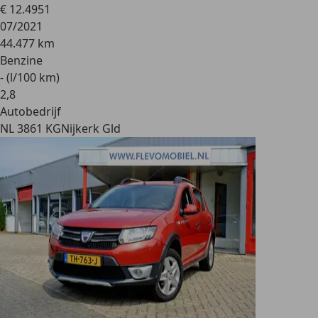
€ 12.495
1
07/2021
44.477 km
Benzine
- (l/100 km)
2
,
8
Autobedrijf
NL 3861 KG
Nijkerk Gld