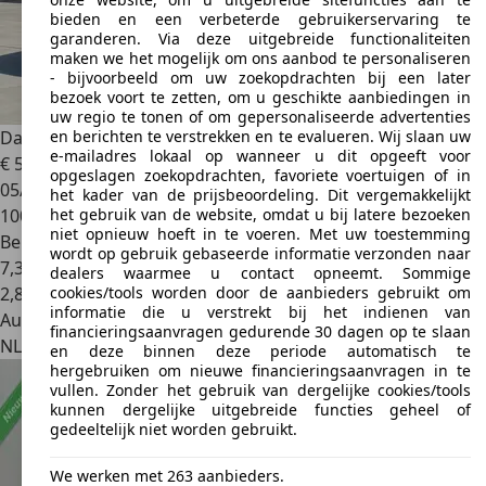
bieden en een verbeterde gebruikerservaring te
garanderen. Via deze uitgebreide functionaliteiten
maken we het mogelijk om ons aanbod te personaliseren
- bijvoorbeeld om uw zoekopdrachten bij een later
bezoek voort te zetten, om u geschikte aanbiedingen in
uw regio te tonen of om gepersonaliseerde advertenties
en berichten te verstrekken en te evalueren. Wij slaan uw
Dacia Sandero
1.6 STEPWAY AIRCO/LM VELGEN !!
e-mailadres lokaal op wanneer u dit opgeeft voor
€ 5.450
opgeslagen zoekopdrachten, favoriete voertuigen of in
05/2011
het kader van de prijsbeoordeling. Dit vergemakkelijkt
het gebruik van de website, omdat u bij latere bezoeken
100.490 km
niet opnieuw hoeft in te voeren. Met uw toestemming
Benzine
wordt op gebruik gebaseerde informatie verzonden naar
7,3 l/100 km (gem.)
dealers waarmee u contact opneemt. Sommige
cookies/tools worden door de aanbieders gebruikt om
2
,
8
informatie die u verstrekt bij het indienen van
Autobedrijf
financieringsaanvragen gedurende 30 dagen op te slaan
NL 3446 CL
Woerden
en deze binnen deze periode automatisch te
hergebruiken om nieuwe financieringsaanvragen in te
vullen. Zonder het gebruik van dergelijke cookies/tools
kunnen dergelijke uitgebreide functies geheel of
gedeeltelijk niet worden gebruikt.
We werken met 263 aanbieders.