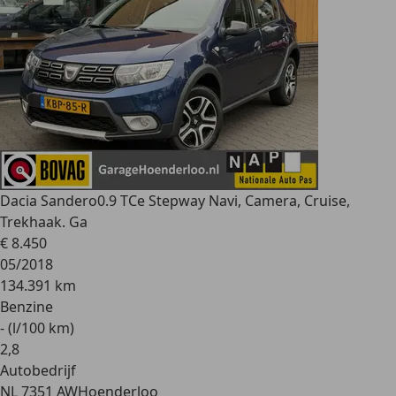
Dacia Sandero
0.9 TCe Stepway Navi, Camera, Cruise,
Trekhaak. Ga
€ 8.450
05/2018
134.391 km
Benzine
- (l/100 km)
2
,
8
Autobedrijf
NL 7351 AW
Hoenderloo