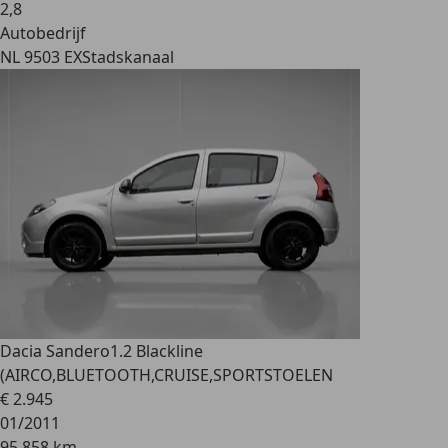
2
,
8
Autobedrijf
NL 9503 EX
Stadskanaal
Dacia Sandero
1.2 Blackline
(AIRCO,BLUETOOTH,CRUISE,SPORTSTOELEN
€ 2.945
01/2011
95.858 km