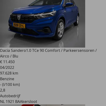
Dacia Sandero
1.0 TCe 90 Comfort / Parkeersensoren /
Airco / Blu
€ 11.450
04/2022
97.628 km
Benzine
- (l/100 km)
2
,
8
Autobedrijf
NL 1921 BA
Akersloot