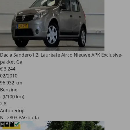
Dacia Sandero
1.2i Lauréate Airco Nieuwe APK Exclusive-
pakket Ga
€ 3.244
02/2010
96.932 km
Benzine
- (l/100 km)
2
,
8
Autobedrijf
NL 2803 PA
Gouda