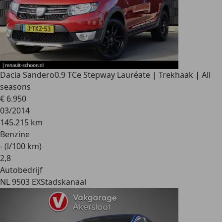
Dacia Sandero
0.9 TCe Stepway Lauréate | Trekhaak | All
seasons
€ 6.950
03/2014
145.215 km
Benzine
- (l/100 km)
2
,
8
Autobedrijf
NL 9503 EX
Stadskanaal