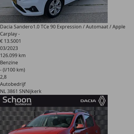
Dacia Sandero
1.0 TCe 90 Expression / Automaat / Apple
Carplay -
€ 13.500
1
03/2023
126.099 km
Benzine
- (l/100 km)
2
,
8
Autobedrijf
NL 3861 SN
Nijkerk