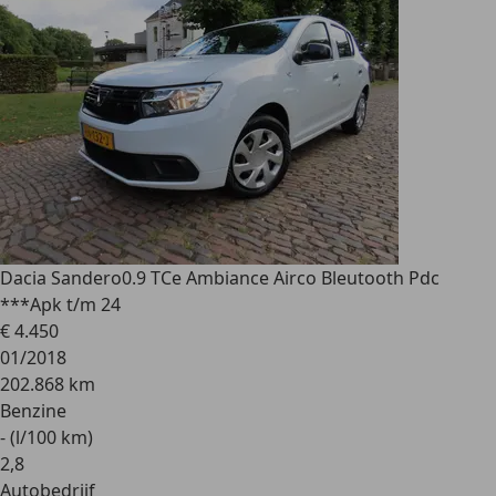
Dacia Sandero
0.9 TCe Ambiance Airco Bleutooth Pdc
***Apk t/m 24
€ 4.450
01/2018
202.868 km
Benzine
- (l/100 km)
2
,
8
Autobedrijf