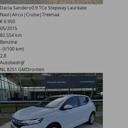
Dacia Sandero
0.9 TCe Stepway Lauréate
Navi|Airco|Cruise|Trekhaa
€ 6.950
05/2015
82.554 km
Benzine
- (l/100 km)
2
,
8
Autobedrijf
NL 8251 GM
Dronten