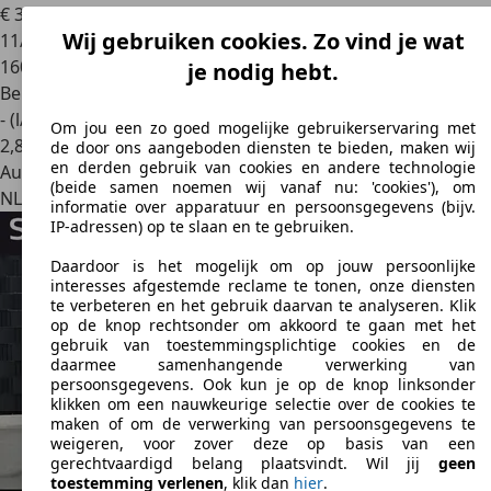
€ 3.945
Wij gebruiken cookies. Zo vind je wat
11/2013
160.368 km
je nodig hebt.
Benzine
- (l/100 km)
Om jou een zo goed mogelijke gebruikerservaring met
2
,
8
de door ons aangeboden diensten te bieden, maken wij
en derden gebruik van cookies en andere technologie
Autobedrijf
(beide samen noemen wij vanaf nu: 'cookies'), om
NL 2761 BN
Zevenhuizen
informatie over apparatuur en persoonsgegevens (bijv.
IP-adressen) op te slaan en te gebruiken.
Daardoor is het mogelijk om op jouw persoonlijke
interesses afgestemde reclame te tonen, onze diensten
te verbeteren en het gebruik daarvan te analyseren. Klik
op de knop rechtsonder om akkoord te gaan met het
gebruik van toestemmingsplichtige cookies en de
daarmee samenhangende verwerking van
persoonsgegevens. Ook kun je op de knop linksonder
klikken om een nauwkeurige selectie over de cookies te
maken of om de verwerking van persoonsgegevens te
weigeren, voor zover deze op basis van een
gerechtvaardigd belang plaatsvindt. Wil jij
geen
toestemming verlenen
, klik dan
hier
.