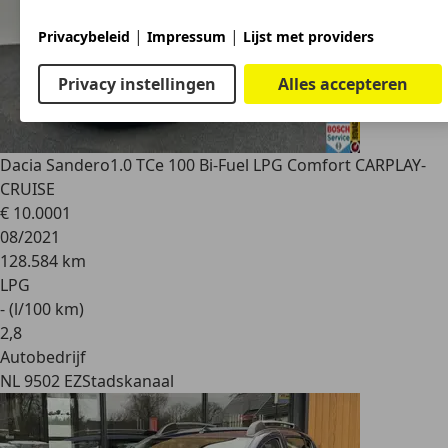
|
|
Privacybeleid
Impressum
Lijst met providers
Privacy instellingen
Alles accepteren
Dacia Sandero
1.0 TCe 100 Bi-Fuel LPG Comfort CARPLAY-
CRUISE
€ 10.000
1
08/2021
128.584 km
LPG
- (l/100 km)
2
,
8
Autobedrijf
NL 9502 EZ
Stadskanaal