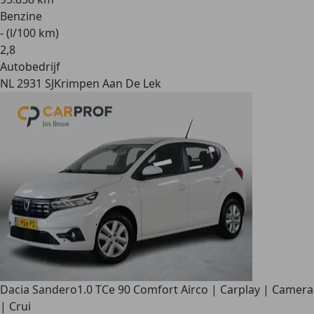
Benzine
- (l/100 km)
2
,
8
Autobedrijf
NL 2931 SJ
Krimpen Aan De Lek
Dacia Sandero
1.0 TCe 90 Comfort Airco | Carplay | Camera
| Crui