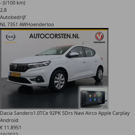
- (l/100 km)
2
,
8
Autobedrijf
NL 7351 AW
Hoenderloo
Dacia Sandero
1.0TCe 92PK 5Drs Navi Airco Apple Carplay
Android
€ 11.895
1
10/2022