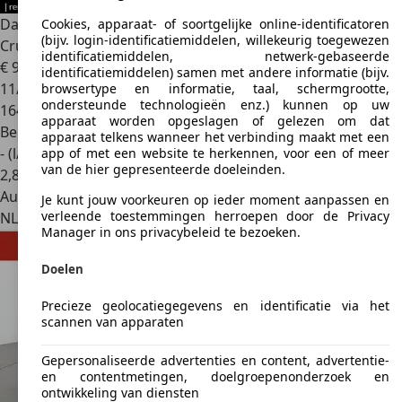
Dacia Sandero
Stepway 1.0 TCe 90 Comfort | Climate |
Cookies, apparaat- of soortgelijke online-identificatoren
(bijv. login-identificatiemiddelen, willekeurig toegewezen
Cruise | Ca
identificatiemiddelen, netwerk-gebaseerde
€ 9.950
identificatiemiddelen) samen met andere informatie (bijv.
11/2021
browsertype en informatie, taal, schermgrootte,
ondersteunde technologieën enz.) kunnen op uw
164.088 km
apparaat worden opgeslagen of gelezen om dat
Benzine
apparaat telkens wanneer het verbinding maakt met een
- (l/100 km)
app of met een website te herkennen, voor een of meer
van de hier gepresenteerde doeleinden.
2
,
8
Autobedrijf
Je kunt jouw voorkeuren op ieder moment aanpassen en
verleende toestemmingen herroepen door de Privacy
NL 9503 EX
Stadskanaal
Manager in ons privacybeleid te bezoeken.
Doelen
Precieze geolocatiegegevens en identificatie via het
scannen van apparaten
Gepersonaliseerde advertenties en content, advertentie-
en contentmetingen, doelgroepenonderzoek en
ontwikkeling van diensten