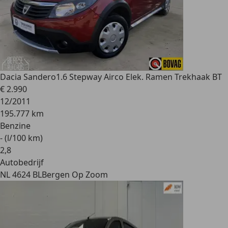
Dacia Sandero
1.6 Stepway Airco Elek. Ramen Trekhaak BT
€ 2.990
12/2011
195.777 km
Benzine
- (l/100 km)
2
,
8
Autobedrijf
NL 4624 BL
Bergen Op Zoom