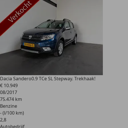
Dacia Sandero
0.9 TCe SL Stepway. Trekhaak!
€ 10.949
08/2017
75.474 km
Benzine
- (l/100 km)
2
,
8
Autobedrijf