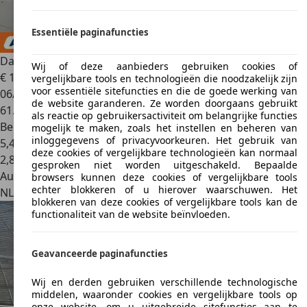
Essentiële paginafuncties
Dacia Sandero
0.9 TCe Stepway
Wij of deze aanbieders gebruiken cookies of
€ 10.449
vergelijkbare tools en technologieën die noodzakelijk zijn
voor essentiële sitefuncties en die de goede werking van
06/2020
de website garanderen. Ze worden doorgaans gebruikt
61.189 km
als reactie op gebruikersactiviteit om belangrijke functies
Benzine
mogelijk te maken, zoals het instellen en beheren van
inloggegevens of privacyvoorkeuren. Het gebruik van
5,4 l/100 km (gem.)
deze cookies of vergelijkbare technologieën kan normaal
2
,
8
gesproken niet worden uitgeschakeld. Bepaalde
Autobedrijf
browsers kunnen deze cookies of vergelijkbare tools
echter blokkeren of u hierover waarschuwen. Het
NL 1101 CL
Amsterdam
blokkeren van deze cookies of vergelijkbare tools kan de
functionaliteit van de website beïnvloeden.
Geavanceerde paginafuncties
Wij en derden gebruiken verschillende technologische
middelen, waaronder cookies en vergelijkbare tools op
onze website, om u uitgebreide sitefuncties aan te