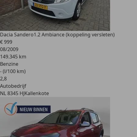
Dacia Sandero
1.2 Ambiance (koppeling versleten)
€ 999
08/2009
149.345 km
Benzine
- (l/100 km)
2
,
8
Autobedrijf
NL 8345 HJ
Kallenkote