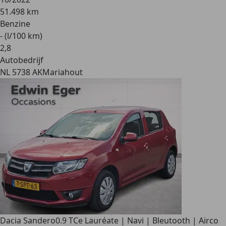
51.498 km
Benzine
- (l/100 km)
2
,
8
Autobedrijf
NL 5738 AK
Mariahout
Dacia Sandero
0.9 TCe Lauréate | Navi | Bleutooth | Airco