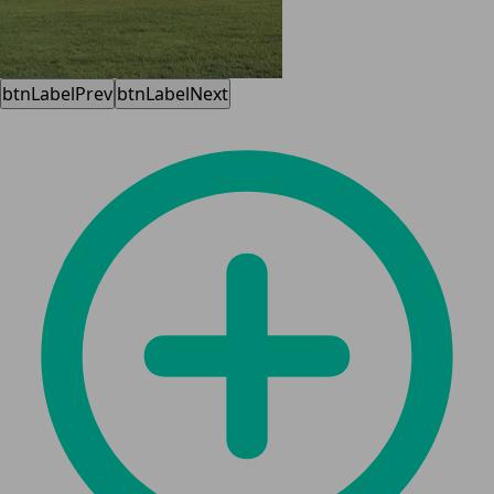
btnLabelPrev
btnLabelNext