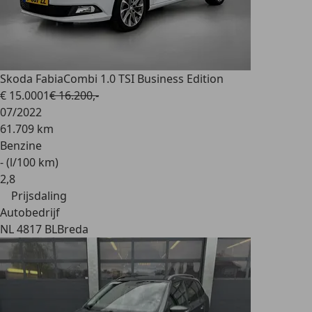
Skoda Fabia
Combi 1.0 TSI Business Edition
€ 15.000
1
€ 16.200,-
07/2022
61.709 km
Benzine
- (l/100 km)
2
,
8
Prijsdaling
Autobedrijf
NL 4817 BL
Breda