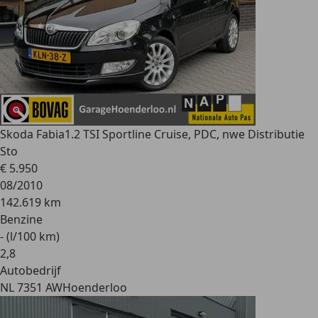
Skoda Fabia
1.2 TSI Sportline Cruise, PDC, nwe Distributie
Sto
€ 5.950
08/2010
142.619 km
Benzine
- (l/100 km)
2
,
8
Autobedrijf
NL 7351 AW
Hoenderloo