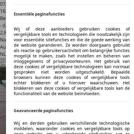
07/2015
162.891 km
Essentiële paginafuncties
Benzine
- (l/100 km)
Wij of deze aanbieders gebruiken cookies of
2
,
8
vergelijkbare tools en technologieën die noodzakelijk zijn
Nieuw
voor essentiële sitefuncties en die de goede werking van
de website garanderen. Ze worden doorgaans gebruikt
Autobedrijf
als reactie op gebruikersactiviteit om belangrijke functies
NL 5038 GP
Tilburg
mogelijk te maken, zoals het instellen en beheren van
inloggegevens of privacyvoorkeuren. Het gebruik van
deze cookies of vergelijkbare technologieën kan normaal
gesproken niet worden uitgeschakeld. Bepaalde
browsers kunnen deze cookies of vergelijkbare tools
echter blokkeren of u hierover waarschuwen. Het
blokkeren van deze cookies of vergelijkbare tools kan de
functionaliteit van de website beïnvloeden.
Geavanceerde paginafuncties
Wij en derden gebruiken verschillende technologische
middelen, waaronder cookies en vergelijkbare tools op
onze website, om u uitgebreide sitefuncties aan te