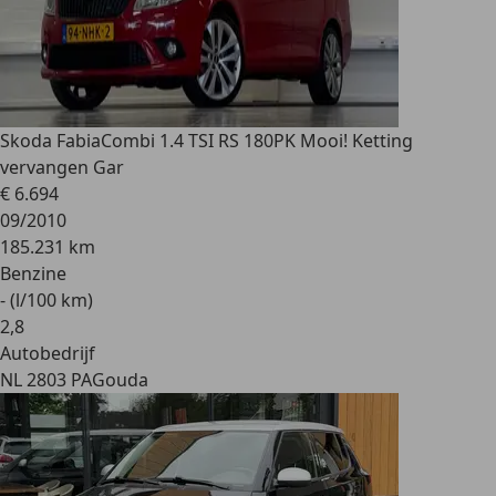
Skoda Fabia
Combi 1.4 TSI RS 180PK Mooi! Ketting
vervangen Gar
€ 6.694
09/2010
185.231 km
Benzine
- (l/100 km)
2
,
8
Autobedrijf
NL 2803 PA
Gouda