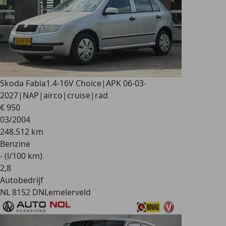
Skoda Fabia
1.4-16V Choice|APK 06-03-
2027|NAP|airco|cruise|rad
€ 950
03/2004
248.512 km
Benzine
- (l/100 km)
2
,
8
Autobedrijf
NL 8152 DN
Lemelerveld