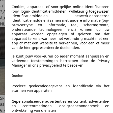
- (l/100 km)
Cookies, apparaat- of soortgelijke online-identificatoren
(bijv. login-identificatiemiddelen, willekeurig toegewezen
2
,
8
identificatiemiddelen, netwerk-gebaseerde
Autobedrijf
identificatiemiddelen) samen met andere informatie (bijv.
NL 3771 AG
Barneveld
browsertype en informatie, taal, schermgrootte,
ondersteunde technologieën enz.) kunnen op uw
apparaat worden opgeslagen of gelezen om dat
apparaat telkens wanneer het verbinding maakt met een
app of met een website te herkennen, voor een of meer
van de hier gepresenteerde doeleinden.
Je kunt jouw voorkeuren op ieder moment aanpassen en
verleende toestemmingen herroepen door de Privacy
Manager in ons privacybeleid te bezoeken.
Doelen
Precieze geolocatiegegevens en identificatie via het
scannen van apparaten
Skoda Fabia
Combi 1.2 TSI Style - 2e eigenaar - NAP - Front
Gepersonaliseerde advertenties en content, advertentie-
as
en contentmetingen, doelgroepenonderzoek en
€ 7.999
ontwikkeling van diensten