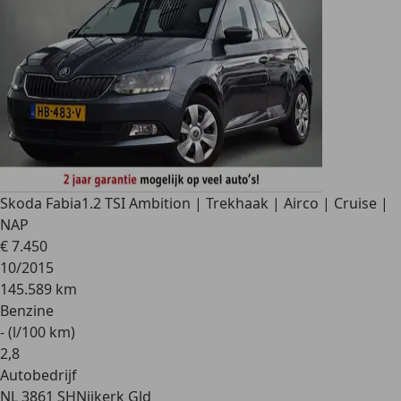
Skoda Fabia
1.2 TSI Ambition | Trekhaak | Airco | Cruise |
NAP
€ 7.450
10/2015
145.589 km
Benzine
- (l/100 km)
2
,
8
Autobedrijf
NL 3861 SH
Nijkerk Gld