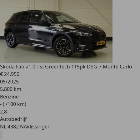
Skoda Fabia
1.0 TSI Greentech 115pk DSG-7 Monte Carlo
€ 24.950
05/2025
5.800 km
Benzine
- (l/100 km)
2
,
8
Autobedrijf
NL 4382 NA
Vlissingen