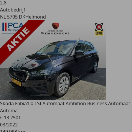
2
,
8
Autobedrijf
NL 5705 DK
Helmond
Skoda Fabia
1.0 TSI Automaat Ambition Business Automaat
Automa
€ 13.250
1
03/2022
149.998 km