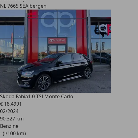
NL 7665 SE
Albergen
Skoda Fabia
1.0 TSI Monte Carlo
€ 18.499
1
02/2024
90.327 km
Benzine
- (l/100 km)