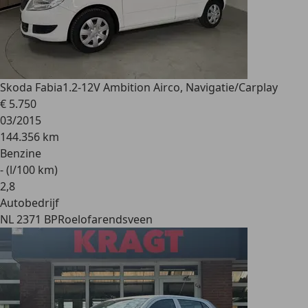
Skoda Fabia
1.2-12V Ambition Airco, Navigatie/Carplay
€ 5.750
03/2015
144.356 km
Benzine
- (l/100 km)
2
,
8
Autobedrijf
NL 2371 BP
Roelofarendsveen