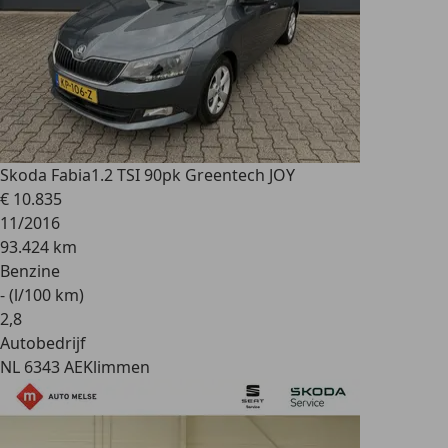
Skoda Fabia
1.2 TSI 90pk Greentech JOY
€ 10.835
11/2016
93.424 km
Benzine
- (l/100 km)
2
,
8
Autobedrijf
NL 6343 AE
Klimmen