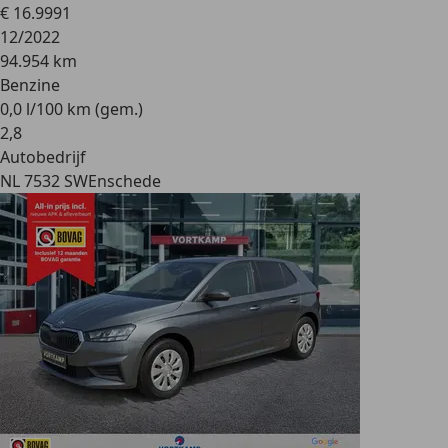
€ 16.999
1
12/2022
94.954 km
Benzine
0,0 l/100 km (gem.)
2
,
8
Autobedrijf
NL 7532 SW
Enschede