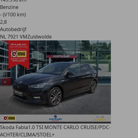
Benzine
- (l/100 km)
2
,
8
Autobedrijf
NL 7921 VM
Zuidwolde
Skoda Fabia
1.0 TSI MONTE CARLO CRUISE/PDC-
ACHTER/CLIMA/STOEL+