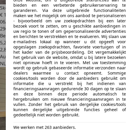
bieden en een verbeterde gebruikerservaring te
Skoda Fabia
1.2 TSI Ambition AIRCO EXPORT PRICE NAP
garanderen. Via deze uitgebreide functionaliteiten
€ 1.295
maken we het mogelijk om ons aanbod te personaliseren
- bijvoorbeeld om uw zoekopdrachten bij een later
06/2010
bezoek voort te zetten, om u geschikte aanbiedingen in
296.376 km
uw regio te tonen of om gepersonaliseerde advertenties
Benzine
en berichten te verstrekken en te evalueren. Wij slaan uw
e-mailadres lokaal op wanneer u dit opgeeft voor
5,2 l/100 km (gem.)
opgeslagen zoekopdrachten, favoriete voertuigen of in
2
,
8
het kader van de prijsbeoordeling. Dit vergemakkelijkt
Autobedrijf
het gebruik van de website, omdat u bij latere bezoeken
niet opnieuw hoeft in te voeren. Met uw toestemming
NL 3076 JA
Rotterdam
wordt op gebruik gebaseerde informatie verzonden naar
dealers waarmee u contact opneemt. Sommige
cookies/tools worden door de aanbieders gebruikt om
informatie die u verstrekt bij het indienen van
financieringsaanvragen gedurende 30 dagen op te slaan
en deze binnen deze periode automatisch te
hergebruiken om nieuwe financieringsaanvragen in te
vullen. Zonder het gebruik van dergelijke cookies/tools
kunnen dergelijke uitgebreide functies geheel of
gedeeltelijk niet worden gebruikt.
We werken met 263 aanbieders.