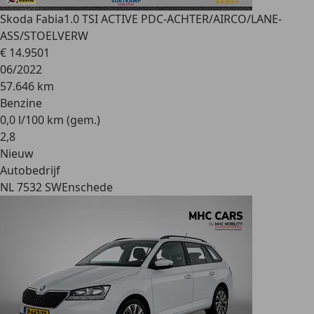
Skoda Fabia
1.0 TSI ACTIVE PDC-ACHTER/AIRCO/LANE-
ASS/STOELVERW
€ 14.950
1
06/2022
57.646 km
Benzine
0,0 l/100 km (gem.)
2
,
8
Nieuw
Autobedrijf
NL 7532 SW
Enschede