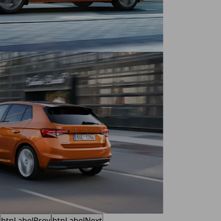
btnLabelPrev
btnLabelNext