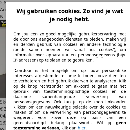
2
,
8
Autobedrijf
Wij gebruiken cookies. Zo vind je wat
NL 7051 DX
Varsseveld
je nodig hebt.
Om jou een zo goed mogelijke gebruikerservaring met
de door ons aangeboden diensten te bieden, maken wij
en derden gebruik van cookies en andere technologie
(beide samen noemen wij vanaf nu: 'cookies'), om
informatie over apparatuur en persoonsgegevens (bijv.
IP-adressen) op te slaan en te gebruiken.
Daardoor is het mogelijk om op jouw persoonlijke
interesses afgestemde reclame te tonen, onze diensten
te verbeteren en het gebruik daarvan te analyseren. Klik
op de knop rechtsonder om akkoord te gaan met het
gebruik van toestemmingsplichtige cookies en de
daarmee samenhangende verwerking van
Skoda Fabia
Combi 1.2 TSI Style. Trekhaak!
persoonsgegevens. Ook kun je op de knop linksonder
klikken om een nauwkeurige selectie over de cookies te
€ 2.449
maken of om de verwerking van persoonsgegevens te
04/2012
weigeren, voor zover deze op basis van een
232.507 km
gerechtvaardigd belang plaatsvindt. Wil jij
geen
toestemming verlenen
, klik dan
hier
.
Benzine