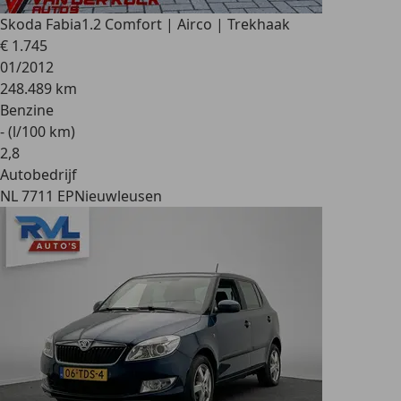
Skoda Fabia
1.2 Comfort | Airco | Trekhaak
€ 1.745
01/2012
248.489 km
Benzine
- (l/100 km)
2
,
8
Autobedrijf
NL 7711 EP
Nieuwleusen