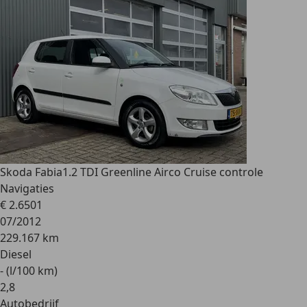
Skoda Fabia
1.2 TDI Greenline Airco Cruise controle
Navigaties
€ 2.650
1
07/2012
229.167 km
Diesel
- (l/100 km)
2
,
8
Autobedrijf