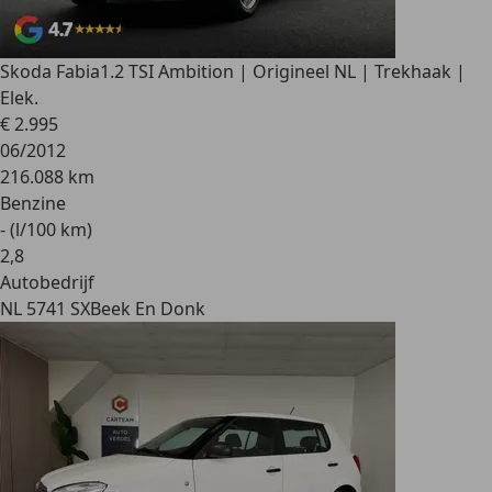
Skoda Fabia
1.2 TSI Ambition | Origineel NL | Trekhaak |
Elek.
€ 2.995
06/2012
216.088 km
Benzine
- (l/100 km)
2
,
8
Autobedrijf
NL 5741 SX
Beek En Donk