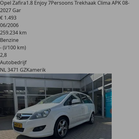
Opel Zafira
1.8 Enjoy 7Persoons Trekhaak Clima APK 08-
2027 Gar
€ 1.493
06/2006
259.234 km
Benzine
- (l/100 km)
2
,
8
Autobedrijf
NL 3471 GZ
Kamerik