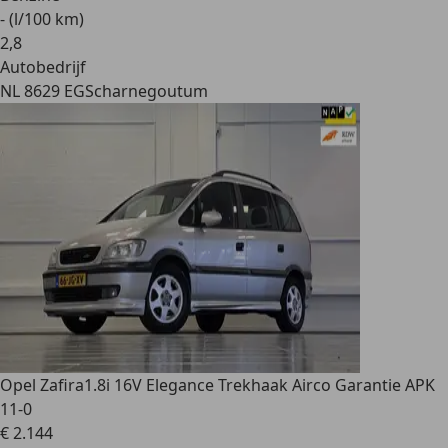
- (l/100 km)
2
,
8
Autobedrijf
NL 8629 EG
Scharnegoutum
Opel Zafira
1.8i 16V Elegance Trekhaak Airco Garantie APK
11-0
€ 2.144