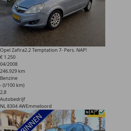
Opel Zafira
2.2 Temptation 7- Pers. NAP!
€ 1.250
04/2008
246.929 km
Benzine
- (l/100 km)
2
,
8
Autobedrijf
NL 8304 AW
Emmeloord