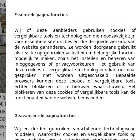
NL 3812 RJ
Amersfoort
Essentiële paginafuncties
Wij of deze aanbieders gebruiken cookies of
vergelijkbare tools en technologieën die noodzakelijk zijn
voor essentiële sitefuncties en die de goede werking van
de website garanderen. Ze worden doorgaans gebruikt
als reactie op gebruikersactiviteit om belangrijke functies
mogelijk te maken, zoals het instellen en beheren van
inloggegevens of privacyvoorkeuren. Het gebruik van
deze cookies of vergelijkbare technologieën kan normaal
gesproken niet worden uitgeschakeld. Bepaalde
browsers kunnen deze cookies of vergelijkbare tools
echter blokkeren of u hierover waarschuwen. Het
blokkeren van deze cookies of vergelijkbare tools kan de
Opel Zafira
2.2 Cosmo Airco Bj:2007 NAP!
functionaliteit van de website beïnvloeden.
€ 1.000
08/2007
Geavanceerde paginafuncties
305.110 km
Benzine
Wij en derden gebruiken verschillende technologische
- (l/100 km)
middelen, waaronder cookies en vergelijkbare tools op
onze website, om u uitgebreide sitefuncties aan te