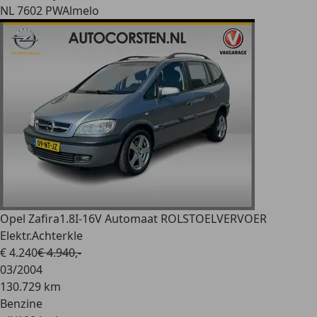
NL 7602 PW
Almelo
Opel Zafira
1.8I-16V Automaat ROLSTOELVERVOER
Elektr.Achterkle
€ 4.240
€ 4.940,-
03/2004
130.729 km
Benzine