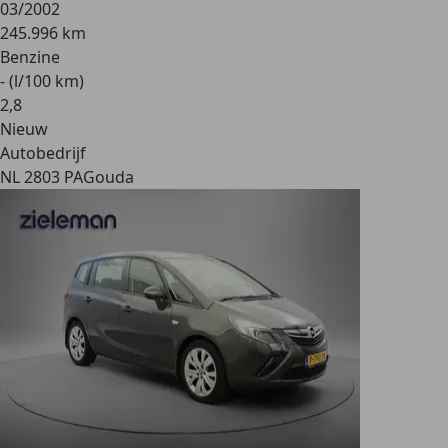
03/2002
245.996 km
Benzine
- (l/100 km)
2
,
8
Nieuw
Autobedrijf
NL 2803 PA
Gouda