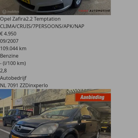
Opel Zafira
2.2 Temptation
CLIMA/CRUIS/7PERSOONS/APK/NAP
€ 4.950
09/2007
109.044 km
Benzine
- (l/100 km)
2
,
8
Autobedrijf
NL 7091 ZZ
Dinxperlo