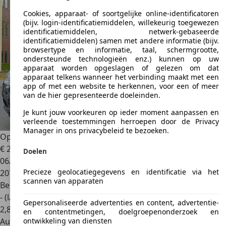
Cookies, apparaat- of soortgelijke online-identificatoren
(bijv. login-identificatiemiddelen, willekeurig toegewezen
identificatiemiddelen, netwerk-gebaseerde
identificatiemiddelen) samen met andere informatie (bijv.
browsertype en informatie, taal, schermgrootte,
ondersteunde technologieën enz.) kunnen op uw
apparaat worden opgeslagen of gelezen om dat
apparaat telkens wanneer het verbinding maakt met een
app of met een website te herkennen, voor een of meer
van de hier gepresenteerde doeleinden.
Je kunt jouw voorkeuren op ieder moment aanpassen en
verleende toestemmingen herroepen door de Privacy
Manager in ons privacybeleid te bezoeken.
Opel Zafira
2.2 Temptation
€ 2.295
Doelen
06/2008
Precieze geolocatiegegevens en identificatie via het
207.301 km
scannen van apparaten
Benzine
- (l/100 km)
Gepersonaliseerde advertenties en content, advertentie-
2
,
8
en contentmetingen, doelgroepenonderzoek en
ontwikkeling van diensten
Autobedrijf