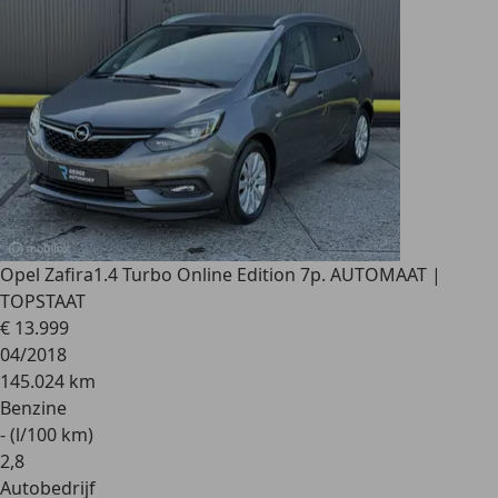
Opel Zafira
1.4 Turbo Online Edition 7p. AUTOMAAT |
TOPSTAAT
€ 13.999
04/2018
145.024 km
Benzine
- (l/100 km)
2
,
8
Autobedrijf