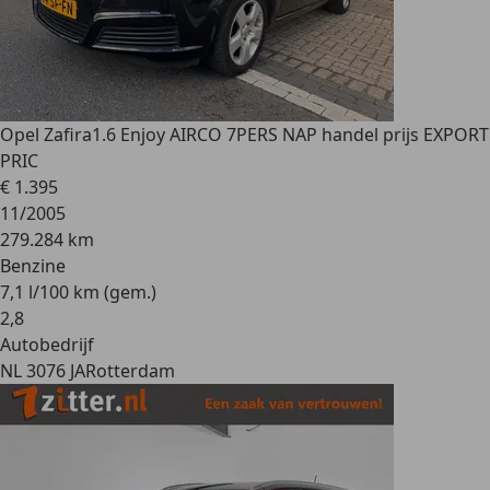
Opel Zafira
1.6 Enjoy AIRCO 7PERS NAP handel prijs EXPORT
PRIC
€ 1.395
11/2005
279.284 km
Benzine
7,1 l/100 km (gem.)
2
,
8
Autobedrijf
NL 3076 JA
Rotterdam