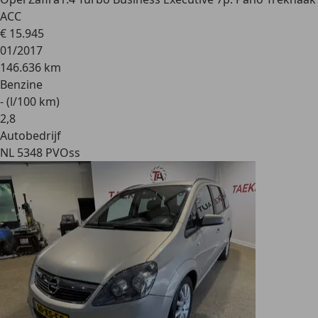
ACC
€ 15.945
01/2017
146.636 km
Benzine
- (l/100 km)
2
,
8
Autobedrijf
NL 5348 PV
Oss