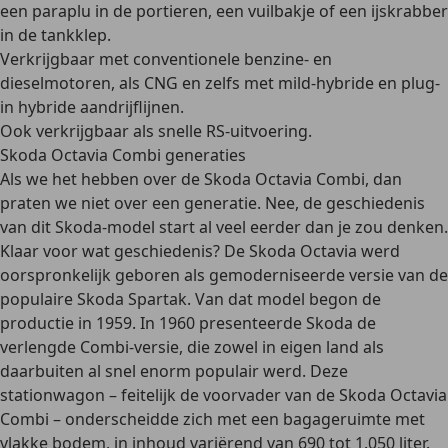
een paraplu in de portieren, een vuilbakje of een ijskrabber
in de tankklep.
Verkrijgbaar met conventionele benzine- en
dieselmotoren, als CNG en zelfs met mild-hybride en plug-
in hybride aandrijflijnen.
Ook verkrijgbaar als snelle RS-uitvoering.
Skoda Octavia Combi generaties
Als we het hebben over de Skoda Octavia Combi, dan
praten we niet over een generatie. Nee, de
geschiedenis
van dit Skoda-model start al veel eerder dan je zou denken.
Klaar voor wat geschiedenis? De Skoda Octavia werd
oorspronkelijk geboren als gemoderniseerde versie van de
populaire Skoda Spartak. Van dat model begon de
productie in 1959. In
1960
presenteerde Skoda de
verlengde
Combi-versie
, die zowel in eigen land als
daarbuiten al snel enorm populair werd. Deze
stationwagon – feitelijk de voorvader van de
Skoda Octavia
Combi
– onderscheidde zich met een bagageruimte met
vlakke bodem, in inhoud variërend van 690 tot 1.050 liter.