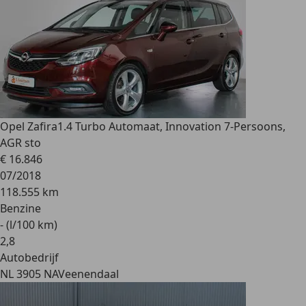
Opel Zafira
1.4 Turbo Automaat, Innovation 7-Persoons,
AGR sto
€ 16.846
07/2018
118.555 km
Benzine
- (l/100 km)
2
,
8
Autobedrijf
NL 3905 NA
Veenendaal