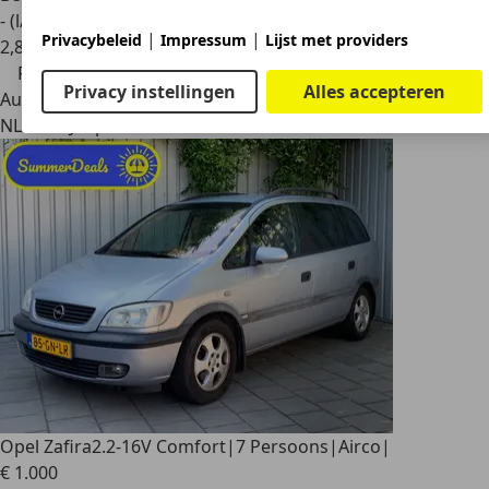
- (l/100 km)
|
|
Privacybeleid
Impressum
Lijst met providers
2
,
8
Prijsdaling
Privacy instellingen
Alles accepteren
Autobedrijf
NL 7327 JZ
Apeldoorn
Opel Zafira
2.2-16V Comfort|7 Persoons|Airco|
€ 1.000