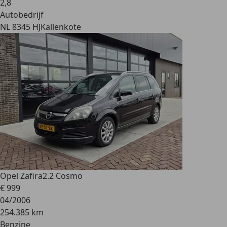
2
,
8
Autobedrijf
NL 8345 HJ
Kallenkote
Opel Zafira
2.2 Cosmo
€ 999
04/2006
254.385 km
Benzine