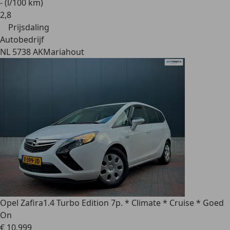
- (l/100 km)
2
,
8
Prijsdaling
Autobedrijf
NL 5738 AK
Mariahout
Opel Zafira
1.4 Turbo Edition 7p. * Climate * Cruise * Goed
On
€ 10.999