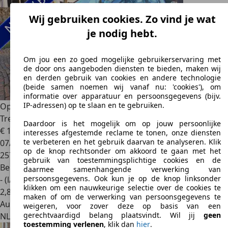
Wij gebruiken cookies. Zo vind je wat
je nodig hebt.
Om jou een zo goed mogelijke gebruikerservaring met
de door ons aangeboden diensten te bieden, maken wij
en derden gebruik van cookies en andere technologie
(beide samen noemen wij vanaf nu: 'cookies'), om
informatie over apparatuur en persoonsgegevens (bijv.
IP-adressen) op te slaan en te gebruiken.
Opel Zafira
1.8-16V Comfort 7 Persoons Airco Cruisecontrol
Tre
Daardoor is het mogelijk om op jouw persoonlijke
€ 1.450
interesses afgestemde reclame te tonen, onze diensten
te verbeteren en het gebruik daarvan te analyseren. Klik
07/2003
op de knop rechtsonder om akkoord te gaan met het
257.833 km
gebruik van toestemmingsplichtige cookies en de
Benzine
daarmee samenhangende verwerking van
persoonsgegevens. Ook kun je op de knop linksonder
- (l/100 km)
klikken om een nauwkeurige selectie over de cookies te
2
,
8
maken of om de verwerking van persoonsgegevens te
Autobedrijf
weigeren, voor zover deze op basis van een
gerechtvaardigd belang plaatsvindt. Wil jij
geen
NL 3882 AJ
Putten
toestemming verlenen
, klik dan
hier
.