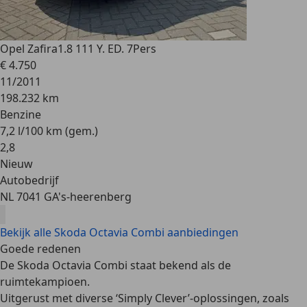
Opel Zafira
1.8 111 Y. ED. 7Pers
€ 4.750
11/2011
198.232 km
Benzine
7,2 l/100 km (gem.)
2
,
8
Nieuw
Autobedrijf
NL 7041 GA
's-heerenberg
Bekijk alle Skoda Octavia Combi aanbiedingen
Goede redenen
De Skoda Octavia Combi staat bekend als de
ruimtekampioen
.
Uitgerust met diverse ‘Simply Clever’-oplossingen, zoals