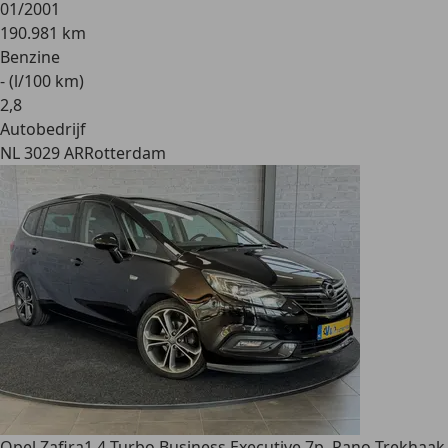
01/2001
190.981 km
Benzine
- (l/100 km)
2
,
8
Autobedrijf
NL 3029 AR
Rotterdam
Opel Zafira
1.4 Turbo Business Executive 7p. Pano Trekhaak