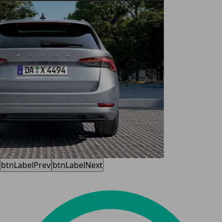
btnLabelPrev
btnLabelNext