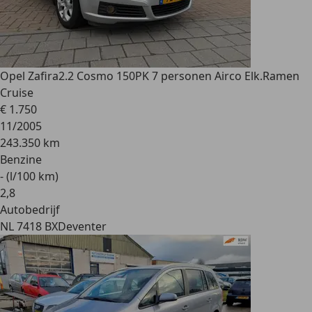
Opel Zafira
2.2 Cosmo 150PK 7 personen Airco Elk.Ramen
Cruise
€ 1.750
11/2005
243.350 km
Benzine
- (l/100 km)
2
,
8
Autobedrijf
NL 7418 BX
Deventer