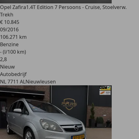
Opel Zafira
1.4T Edition 7 Persoons - Cruise, Stoelverw.
Trekh
€ 10.845
09/2016
106.271 km
Benzine
- (l/100 km)
2
,
8
Nieuw
Autobedrijf
NL 7711 AL
Nieuwleusen