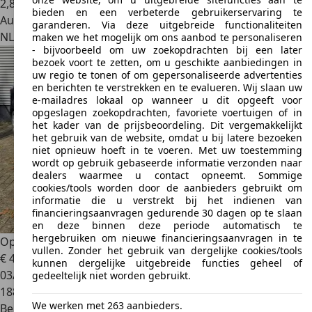
2
,
8
bieden en een verbeterde gebruikerservaring te
Autobedrijf
garanderen. Via deze uitgebreide functionaliteiten
NL 8304 AW
Emmeloord
maken we het mogelijk om ons aanbod te personaliseren
- bijvoorbeeld om uw zoekopdrachten bij een later
bezoek voort te zetten, om u geschikte aanbiedingen in
uw regio te tonen of om gepersonaliseerde advertenties
en berichten te verstrekken en te evalueren. Wij slaan uw
e-mailadres lokaal op wanneer u dit opgeeft voor
opgeslagen zoekopdrachten, favoriete voertuigen of in
het kader van de prijsbeoordeling. Dit vergemakkelijkt
het gebruik van de website, omdat u bij latere bezoeken
niet opnieuw hoeft in te voeren. Met uw toestemming
wordt op gebruik gebaseerde informatie verzonden naar
dealers waarmee u contact opneemt. Sommige
cookies/tools worden door de aanbieders gebruikt om
informatie die u verstrekt bij het indienen van
financieringsaanvragen gedurende 30 dagen op te slaan
en deze binnen deze periode automatisch te
hergebruiken om nieuwe financieringsaanvragen in te
Opel Zafira
1.4 Selection *7PERS-140PK-CRUISECTRL*
vullen. Zonder het gebruik van dergelijke cookies/tools
€ 4.950
€ 5.950,-
kunnen dergelijke uitgebreide functies geheel of
03/2012
gedeeltelijk niet worden gebruikt.
188.251 km
We werken met 263 aanbieders.
Benzine