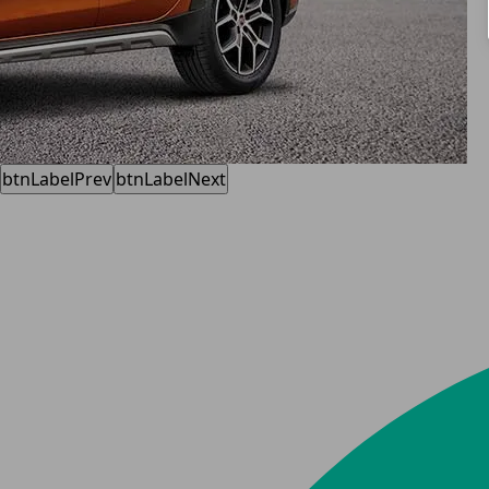
btnLabelPrev
btnLabelNext