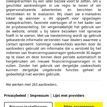
zoekopdrachten bij een later bezoek voort te zetten, om u
geschikte aanbiedingen in uw regio te tonen of om
gepersonaliseerde advertenties en berichten te
verstrekken en te evalueren. Wij slaan uw e-mailadres
lokaal op wanneer u dit opgeeft voor opgeslagen
zoekopdrachten, favoriete voertuigen of in het kader van
de prijsbeoordeling. Dit vergemakkelijkt het gebruik van
de website, omdat u bij latere bezoeken niet opnieuw
hoeft in te voeren. Met uw toestemming wordt op gebruik
gebaseerde informatie verzonden naar dealers waarmee u
contact opneemt. Sommige cookies/tools worden door de
aanbieders gebruikt om informatie die u verstrekt bij het
indienen van financieringsaanvragen gedurende 30 dagen
op te slaan en deze binnen deze periode automatisch te
hergebruiken om nieuwe financieringsaanvragen in te
vullen. Zonder het gebruik van dergelijke cookies/tools
kunnen dergelijke uitgebreide functies geheel of
gedeeltelijk niet worden gebruikt.
We werken met 263 aanbieders.
|
|
Privacybeleid
Impressum
Lijst met providers
Privacy instellingen
Alles accepteren