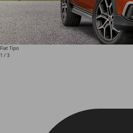
Fiat Tipo
1
/
3