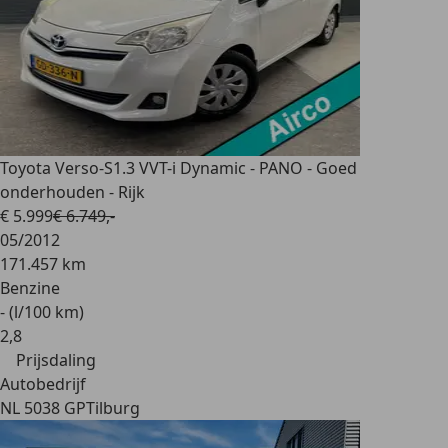
Toyota Verso-S
1.3 VVT-i Dynamic - PANO - Goed
onderhouden - Rijk
€ 5.999
€ 6.749,-
05/2012
171.457 km
Benzine
- (l/100 km)
2
,
8
Prijsdaling
Autobedrijf
NL 5038 GP
Tilburg