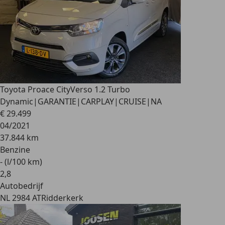
Toyota Proace City
Verso 1.2 Turbo
Dynamic|GARANTIE|CARPLAY|CRUISE|NA
€ 29.499
04/2021
37.844 km
Benzine
- (l/100 km)
2
,
8
Autobedrijf
NL 2984 AT
Ridderkerk