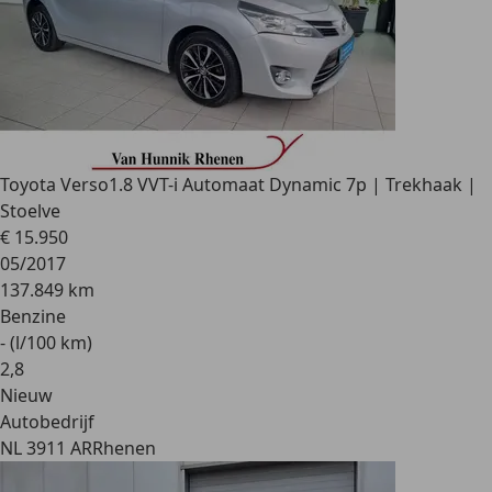
Toyota Verso
1.8 VVT-i Automaat Dynamic 7p | Trekhaak |
Stoelve
€ 15.950
05/2017
137.849 km
Benzine
- (l/100 km)
2
,
8
Nieuw
Autobedrijf
NL 3911 AR
Rhenen