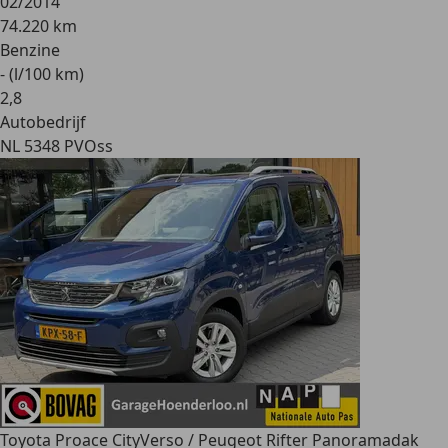
02/2014
74.220 km
Benzine
- (l/100 km)
2
,
8
Autobedrijf
NL 5348 PV
Oss
Toyota Proace City
Verso / Peugeot Rifter Panoramadak