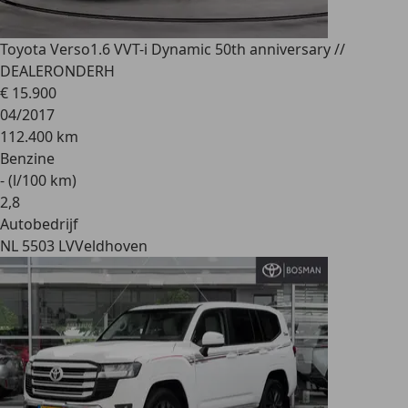
Toyota Verso
1.6 VVT-i Dynamic 50th anniversary //
DEALERONDERH
€ 15.900
04/2017
112.400 km
Benzine
- (l/100 km)
2
,
8
Autobedrijf
NL 5503 LV
Veldhoven