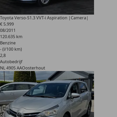
Toyota Verso-S
1.3 VVT-i Aspiration |Camera|
€ 5.999
08/2011
120.635 km
Benzine
- (l/100 km)
2
,
8
Autobedrijf
NL 4905 AA
Oosterhout