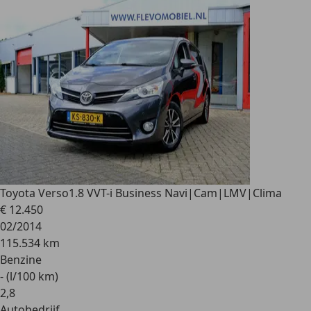
Toyota Verso
1.8 VVT-i Business Navi|Cam|LMV|Clima
€ 12.450
02/2014
115.534 km
Benzine
- (l/100 km)
2
,
8
Autobedrijf