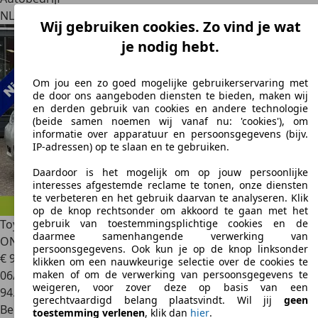
NL 8251 GM
Dronten
Wij gebruiken cookies. Zo vind je wat
je nodig hebt.
Om jou een zo goed mogelijke gebruikerservaring met
de door ons aangeboden diensten te bieden, maken wij
en derden gebruik van cookies en andere technologie
(beide samen noemen wij vanaf nu: 'cookies'), om
informatie over apparatuur en persoonsgegevens (bijv.
IP-adressen) op te slaan en te gebruiken.
Daardoor is het mogelijk om op jouw persoonlijke
interesses afgestemde reclame te tonen, onze diensten
te verbeteren en het gebruik daarvan te analyseren. Klik
op de knop rechtsonder om akkoord te gaan met het
Toyota Verso
Verso. 1.6 VVT-i Luna | DEALER
gebruik van toestemmingsplichtige cookies en de
daarmee samenhangende verwerking van
ONDERHOUDEN | 2E EI
persoonsgegevens. Ook kun je op de knop linksonder
€ 9.950
klikken om een nauwkeurige selectie over de cookies te
06/2009
maken of om de verwerking van persoonsgegevens te
weigeren, voor zover deze op basis van een
94.369 km
gerechtvaardigd belang plaatsvindt. Wil jij
geen
Benzine
toestemming verlenen
, klik dan
hier
.