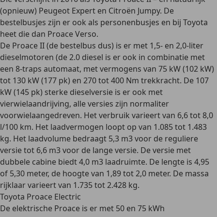
(opnieuw) Peugeot Expert en Citroën Jumpy. De
bestelbusjes zijn er ook als personenbusjes en bij Toyota
heet die dan Proace Verso.
De Proace II (de bestelbus dus) is er met
1,5- en 2,0-liter
dieselmotoren
(de 2.0 diesel is er ook in combinatie met
een 8-traps automaat, met vermogens van 75 kW (102 kW)
tot 130 kW (177 pk) en
270 tot 400 Nm trekkracht
. De 107
kW (145 pk) sterke dieselversie is er ook met
vierwielaandrijving, alle versies zijn normaliter
voorwielaangedreven. Het verbruik varieert van 6,6 tot 8,0
l/100 km.
Het laadvermogen loopt op van 1.085 tot 1.483
kg
. Het laadvolume bedraagt 5,3 m3 voor de reguliere
versie tot 6,6 m3 voor de lange versie. De versie met
dubbele cabine biedt 4,0 m3 laadruimte. De lengte is 4,95
of 5,30 meter, de hoogte van 1,89 tot 2,0 meter. De massa
rijklaar varieert van 1.735 tot 2.428 kg.
Toyota Proace Electric
De
elektrische Proace
is er met 50 en 75 kWh