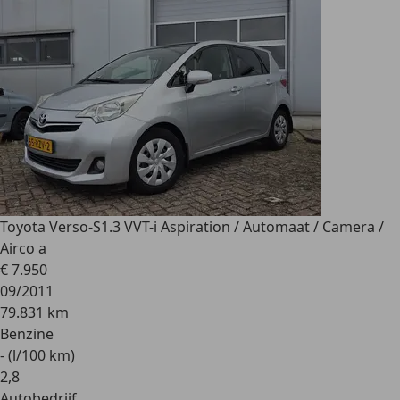
Toyota Verso-S
1.3 VVT-i Aspiration / Automaat / Camera /
Airco a
€ 7.950
09/2011
79.831 km
Benzine
- (l/100 km)
2
,
8
Autobedrijf