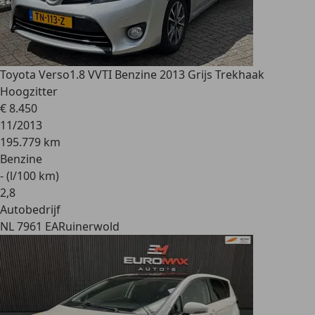
Toyota Verso
1.8 VVTI Benzine 2013 Grijs Trekhaak
Hoogzitter
€ 8.450
11/2013
195.779 km
Benzine
- (l/100 km)
2
,
8
Autobedrijf
NL 7961 EA
Ruinerwold