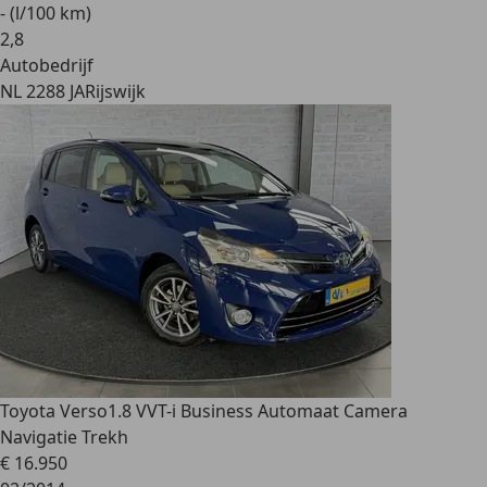
- (l/100 km)
2
,
8
Autobedrijf
NL 2288 JA
Rijswijk
Toyota Verso
1.8 VVT-i Business Automaat Camera
Navigatie Trekh
€ 16.950