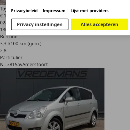
Toyota Yaris
1.5 Hyb. Aspiration
|
|
Privacybeleid
Impressum
Lijst met providers
€ 12.999
02/2018
Privacy instellingen
Alles accepteren
130.000 km
Benzine
3,3 l/100 km (gem.)
2
,
8
Particulier
NL 3815av
Amersfoort