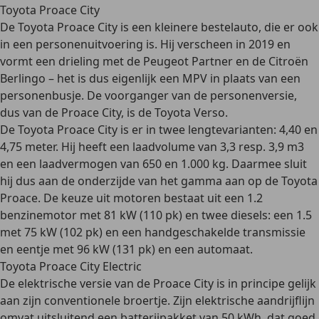
Toyota Proace City
De Toyota
Proace City is een kleinere bestelauto
, die er ook
in een personenuitvoering is. Hij verscheen in 2019 en
vormt een drieling met de Peugeot Partner en de Citroën
Berlingo – het is dus eigenlijk een MPV in plaats van een
personenbusje. De voorganger van de personenversie,
dus van de Proace City, is de Toyota Verso.
De Toyota Proace City is er in
twee lengtevarianten
: 4,40 en
4,75 meter. Hij heeft een laadvolume van 3,3 resp. 3,9 m3
en een laadvermogen van 650 en 1.000 kg. Daarmee sluit
hij dus aan de onderzijde van het gamma aan op de Toyota
Proace. De keuze uit motoren bestaat uit een 1.2
benzinemotor
met 81 kW (110 pk) en
twee diesels
: een 1.5
met 75 kW (102 pk) en een handgeschakelde transmissie
en eentje met 96 kW (131 pk) en een automaat.
Toyota Proace City Electric
De
elektrische versie
van de Proace City is in principe
gelijk
aan zijn conventionele broertje
. Zijn elektrische aandrijflijn
omvat uitsluitend een batterijpakket van 50 kWh, dat goed