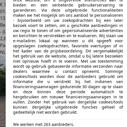
€ 7.000
bieden en een verbeterde gebruikerservaring te
garanderen. Via deze uitgebreide functionaliteiten
01/2011
maken we het mogelijk om ons aanbod te personaliseren
131.158 km
- bijvoorbeeld om uw zoekopdrachten bij een later
Benzine
bezoek voort te zetten, om u geschikte aanbiedingen in
uw regio te tonen of om gepersonaliseerde advertenties
- (l/100 km)
en berichten te verstrekken en te evalueren. Wij slaan uw
2
,
8
e-mailadres lokaal op wanneer u dit opgeeft voor
Particulier
opgeslagen zoekopdrachten, favoriete voertuigen of in
het kader van de prijsbeoordeling. Dit vergemakkelijkt
NL 9461
Aa En Hunze
het gebruik van de website, omdat u bij latere bezoeken
niet opnieuw hoeft in te voeren. Met uw toestemming
wordt op gebruik gebaseerde informatie verzonden naar
dealers waarmee u contact opneemt. Sommige
cookies/tools worden door de aanbieders gebruikt om
informatie die u verstrekt bij het indienen van
financieringsaanvragen gedurende 30 dagen op te slaan
en deze binnen deze periode automatisch te
hergebruiken om nieuwe financieringsaanvragen in te
vullen. Zonder het gebruik van dergelijke cookies/tools
kunnen dergelijke uitgebreide functies geheel of
gedeeltelijk niet worden gebruikt.
We werken met 263 aanbieders.