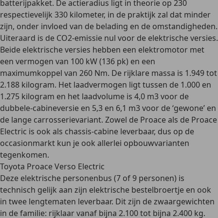
batterijpakket. De actieradius ligt in theorie op 230
respectievelijk 330 kilometer, in de praktijk zal dat minder
zijn, onder invloed van de belading en de omstandigheden.
Uiteraard is de CO2-emissie nul voor de elektrische versies.
Beide elektrische versies hebben een elektromotor met
een vermogen van 100 kW (136 pk) en een
maximumkoppel van 260 Nm. De rijklare massa is 1.949 tot
2.188 kilogram. Het laadvermogen ligt tussen de 1.000 en
1.275 kilogram en het laadvolume is 4,0 m3 voor de
dubbele-cabineversie en 5,3 en 6,1 m3 voor de ‘gewone’ en
de lange carrosserievariant. Zowel de Proace als de Proace
Electric is ook als
chassis-cabine
leverbaar, dus op de
occasionmarkt kun je ook allerlei opbouwvarianten
tegenkomen.
Toyota Proace Verso Electric
Deze elektrische
personenbus (7 of 9 personen)
is
technisch gelijk aan zijn elektrische bestelbroertje en ook
in twee lengtematen leverbaar. Dit zijn de zwaargewichten
in de familie: rijklaar vanaf bijna 2.100 tot bijna 2.400 kg.