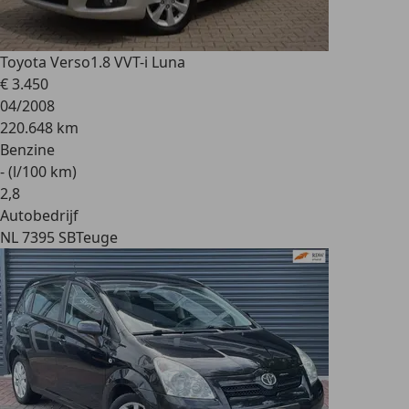
Toyota Verso
1.8 VVT-i Luna
€ 3.450
04/2008
220.648 km
Benzine
- (l/100 km)
2
,
8
Autobedrijf
NL 7395 SB
Teuge