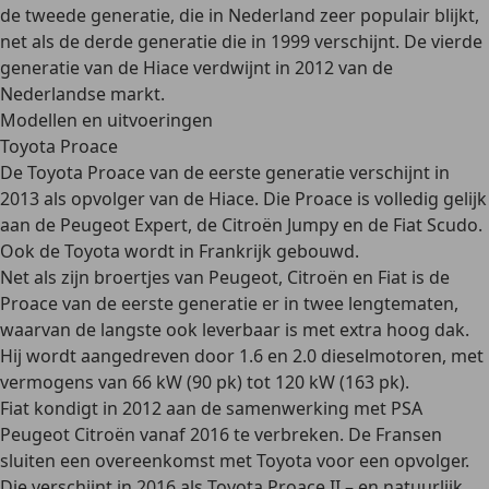
de tweede generatie, die in Nederland zeer populair blijkt,
net als de derde generatie die in 1999 verschijnt. De vierde
generatie van de Hiace verdwijnt in 2012 van de
Nederlandse markt.
Modellen en uitvoeringen
Toyota Proace
De Toyota Proace van de
eerste generatie verschijnt in
2013
als opvolger van de Hiace. Die Proace is volledig gelijk
aan de Peugeot Expert, de Citroën Jumpy en de Fiat Scudo.
Ook de Toyota wordt in Frankrijk gebouwd.
Net als zijn broertjes van Peugeot, Citroën en Fiat is de
Proace van de eerste generatie er in
twee lengtematen
,
waarvan de langste ook leverbaar is met extra hoog dak.
Hij wordt aangedreven door 1.6 en 2.0 dieselmotoren, met
vermogens van 66 kW (90 pk) tot 120 kW (163 pk).
Fiat kondigt in 2012 aan de samenwerking met PSA
Peugeot Citroën vanaf 2016 te verbreken. De Fransen
sluiten een overeenkomst met Toyota voor een opvolger.
Die verschijnt in 2016 als
Toyota Proace II
– en natuurlijk