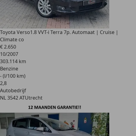
Toyota Verso
1.8 VVT-i Terra 7p. Automaat | Cruise |
Climate co
€ 2.650
10/2007
303.114 km
Benzine
- (l/100 km)
2
,
8
Autobedrijf
NL 3542 AT
Utrecht