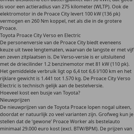
is voor een actieradius van 275 kilometer (WLTP). Ook de
elektromotor in de Proace City levert 100 kW (136 pk)
vermogen en 260 Nm koppel, net als die in de grotere
Proace.
Toyota Proace City Verso en Electric
De personenversie van de Proace City biedt eveneens
keuze uit
twee lengtematen
, waarvan de langste er met
vijf
en zeven zitplaatsen
is. De Verso-versie is er uitsluitend
met de driecilinder 1.2 benzinemotor met 81 kW (110 pk).
Het gemiddelde verbruik ligt op 6,4 tot 6,6 l/100 km en het
rijklare gewicht is 1.441 tot 1.570 kg. De Proace City Verso
Electric is technisch gelijk aan de bestelversie.
Hoeveel kost een busje van Toyota?
Nieuwprijzen
De nieuwprijzen van de Toyota Proace lopen nogal uiteen,
doordat er natuurlijk zo veel varianten zijn. Grofweg kun je
stellen dat de ‘gewone’
Proace Worker
als bestelauto
minimaal 29.000 euro
kost (excl. BTW/BPM). De prijzen van