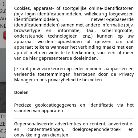
- (l/100 km)
Cookies, apparaat- of soortgelijke online-identificatoren
2
,
8
(bijv. login-identificatiemiddelen, willekeurig toegewezen
Autobedrijf
identificatiemiddelen, netwerk-gebaseerde
identificatiemiddelen) samen met andere informatie (bijv.
NL 7891 EV
Klazienaveen
browsertype en informatie, taal, schermgrootte,
ondersteunde technologieën enz.) kunnen op uw
apparaat worden opgeslagen of gelezen om dat
apparaat telkens wanneer het verbinding maakt met een
app of met een website te herkennen, voor een of meer
van de hier gepresenteerde doeleinden.
Je kunt jouw voorkeuren op ieder moment aanpassen en
verleende toestemmingen herroepen door de Privacy
Manager in ons privacybeleid te bezoeken.
Doelen
Precieze geolocatiegegevens en identificatie via het
scannen van apparaten
Toyota Proace City
Verso 1.2 TURBO 110PK 45.598 KM !!
ZEER NETTE AUTO
Gepersonaliseerde advertenties en content, advertentie-
en contentmetingen, doelgroepenonderzoek en
€ 24.900
1
ontwikkeling van diensten