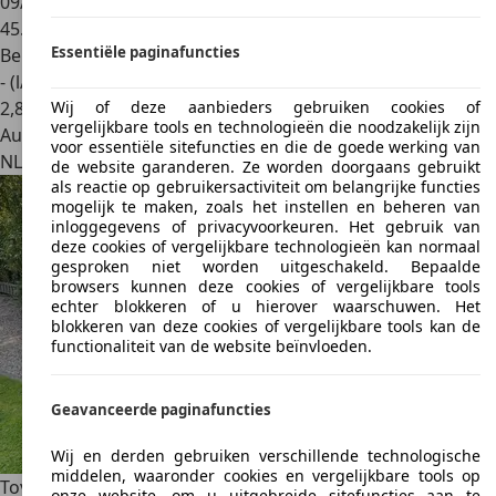
09/2021
45.598 km
Essentiële paginafuncties
Benzine
- (l/100 km)
2
,
8
Wij of deze aanbieders gebruiken cookies of
vergelijkbare tools en technologieën die noodzakelijk zijn
Autobedrijf
voor essentiële sitefuncties en die de goede werking van
NL 5473 GP
Heeswijk-dinther
de website garanderen. Ze worden doorgaans gebruikt
als reactie op gebruikersactiviteit om belangrijke functies
mogelijk te maken, zoals het instellen en beheren van
inloggegevens of privacyvoorkeuren. Het gebruik van
deze cookies of vergelijkbare technologieën kan normaal
gesproken niet worden uitgeschakeld. Bepaalde
browsers kunnen deze cookies of vergelijkbare tools
echter blokkeren of u hierover waarschuwen. Het
blokkeren van deze cookies of vergelijkbare tools kan de
functionaliteit van de website beïnvloeden.
Geavanceerde paginafuncties
Wij en derden gebruiken verschillende technologische
middelen, waaronder cookies en vergelijkbare tools op
Toyota Yaris
1.8 VVTi TS
onze website, om u uitgebreide sitefuncties aan te