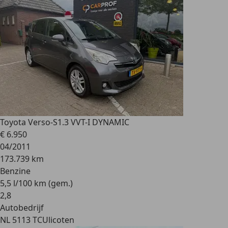
Toyota Verso-S
1.3 VVT-I DYNAMIC
€ 6.950
04/2011
173.739 km
Benzine
5,5 l/100 km (gem.)
2
,
8
Autobedrijf
NL 5113 TC
Ulicoten