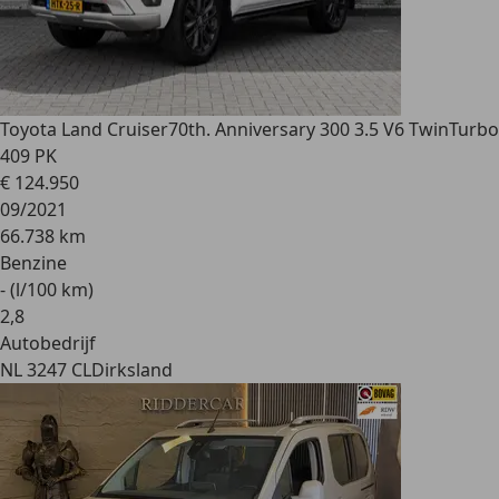
Toyota Land Cruiser
70th. Anniversary 300 3.5 V6 TwinTurbo
409 PK
€ 124.950
09/2021
66.738 km
Benzine
- (l/100 km)
2
,
8
Autobedrijf
NL 3247 CL
Dirksland