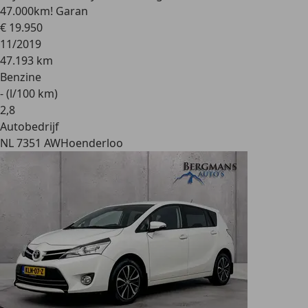
47.000km! Garan
€ 19.950
11/2019
47.193 km
Benzine
- (l/100 km)
2
,
8
Autobedrijf
NL 7351 AW
Hoenderloo