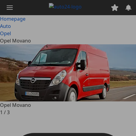
Ga
naar
hoofdinhoud
Homepage
Auto
Opel
Opel Movano
Opel Movano
1
/
3