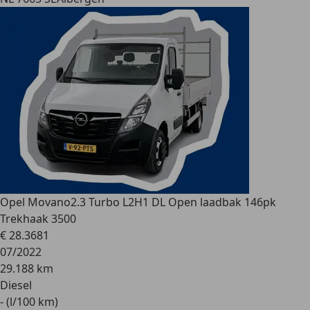
Opel Movano
2.3 Turbo L2H1 DL Open laadbak 146pk
Trekhaak 3500
€ 28.368
1
07/2022
29.188 km
Diesel
- (l/100 km)