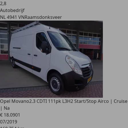
2
,
8
Autobedrijf
NL 4941 VN
Raamsdonksveer
Opel Movano
2.3 CDTI 111pk L3H2 Start/Stop Airco | Cruise
| Na
€ 18.090
1
07/2019