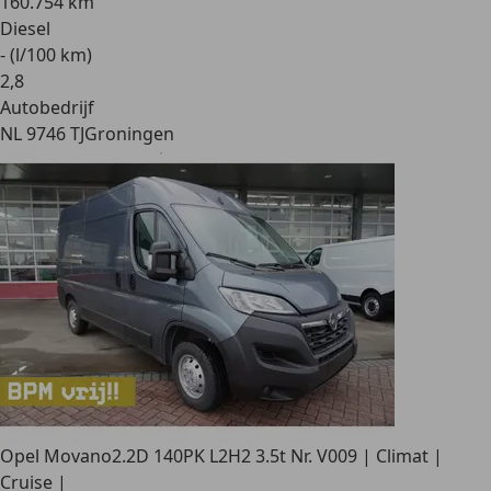
160.754 km
Diesel
- (l/100 km)
2
,
8
Autobedrijf
NL 9746 TJ
Groningen
Opel Movano
2.2D 140PK L2H2 3.5t Nr. V009 | Climat |
Cruise |