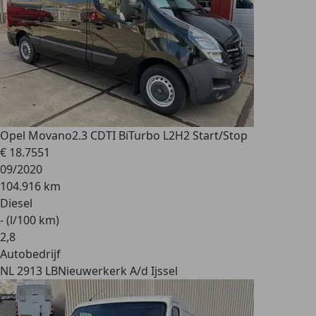
Opel Movano
2.3 CDTI BiTurbo L2H2 Start/Stop
€ 18.755
1
09/2020
104.916 km
Diesel
- (l/100 km)
2
,
8
Autobedrijf
NL 2913 LB
Nieuwerkerk A/d Ijssel