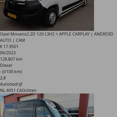
Opel Movano
2.2D 120 L3H2 + APPLE CARPLAY | ANDROID
AUTO | CAM
€ 17.950
1
06/2023
128.807 km
Diesel
- (l/100 km)
2
,
8
Autobedrijf
NL 4051 CA
Ochten