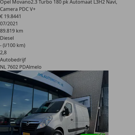
Opel Movano
2.3 Turbo 180 pk Automaat L3H2 Navi,
Camera PDC V+
€ 19.844
1
07/2021
89.819 km
Diesel
- (l/100 km)
2
,
8
Autobedrijf
NL 7602 PD
Almelo