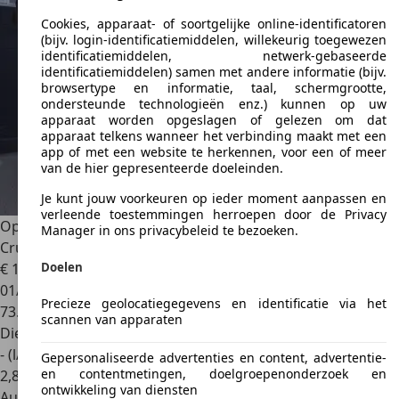
Cookies, apparaat- of soortgelijke online-identificatoren
(bijv. login-identificatiemiddelen, willekeurig toegewezen
identificatiemiddelen, netwerk-gebaseerde
identificatiemiddelen) samen met andere informatie (bijv.
browsertype en informatie, taal, schermgrootte,
ondersteunde technologieën enz.) kunnen op uw
apparaat worden opgeslagen of gelezen om dat
apparaat telkens wanneer het verbinding maakt met een
app of met een website te herkennen, voor een of meer
van de hier gepresenteerde doeleinden.
Je kunt jouw voorkeuren op ieder moment aanpassen en
verleende toestemmingen herroepen door de Privacy
Opel Movano
2.3 Turbo L3H2 150PK EURO 6 - Airco - Navi -
Manager in ons privacybeleid te bezoeken.
Cruis
Doelen
€ 19.239
1
01/2020
Precieze geolocatiegegevens en identificatie via het
73.071 km
scannen van apparaten
Diesel
- (l/100 km)
Gepersonaliseerde advertenties en content, advertentie-
en contentmetingen, doelgroepenonderzoek en
2
,
8
ontwikkeling van diensten
Autobedrijf