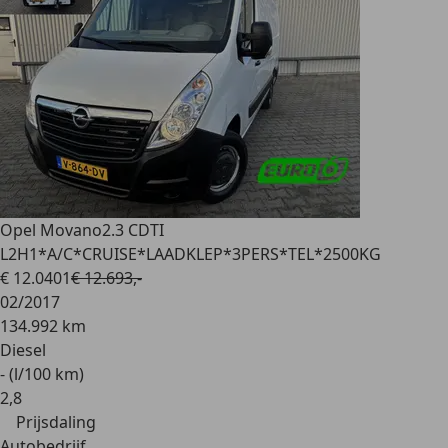
Opel Movano
2.3 CDTI
L2H1*A/C*CRUISE*LAADKLEP*3PERS*TEL*2500KG
€ 12.040
1
€ 12.693,-
02/2017
134.992 km
Diesel
- (l/100 km)
2
,
8
Prijsdaling
Autobedrijf