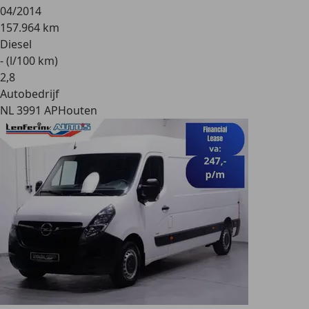
04/2014
157.964 km
Diesel
- (l/100 km)
2
,
8
Autobedrijf
NL 3991 AP
Houten