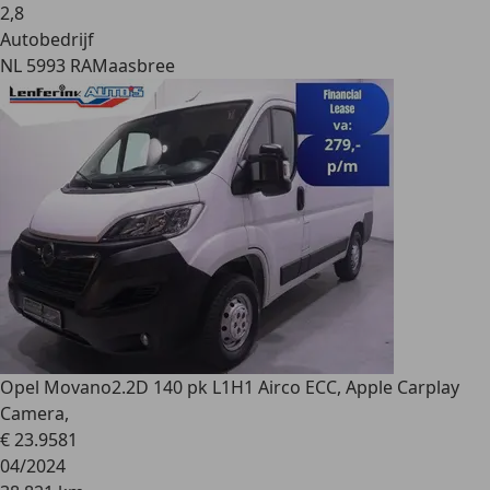
2
,
8
Autobedrijf
NL 5993 RA
Maasbree
Opel Movano
2.2D 140 pk L1H1 Airco ECC, Apple Carplay
Camera,
€ 23.958
1
04/2024