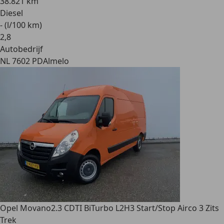
38.821 km
Diesel
- (l/100 km)
2
,
8
Autobedrijf
NL 7602 PD
Almelo
Opel Movano
2.3 CDTI BiTurbo L2H3 Start/Stop Airco 3 Zits
Trek