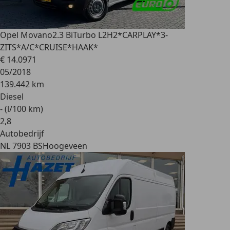
Opel Movano
2.3 BiTurbo L2H2*CARPLAY*3-
ZITS*A/C*CRUISE*HAAK*
€ 14.097
1
05/2018
139.442 km
Diesel
- (l/100 km)
2
,
8
Autobedrijf
NL 7903 BS
Hoogeveen