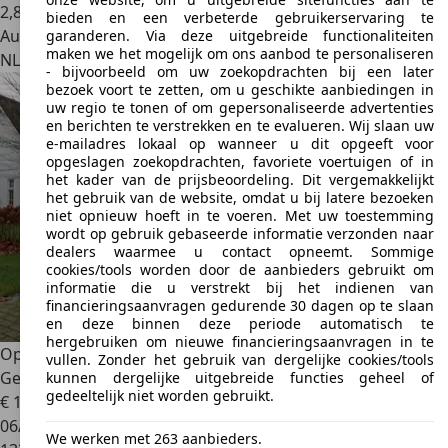
2
,
8
bieden en een verbeterde gebruikerservaring te
Autobedrijf
garanderen. Via deze uitgebreide functionaliteiten
maken we het mogelijk om ons aanbod te personaliseren
NL 6581 AJ
Malden
- bijvoorbeeld om uw zoekopdrachten bij een later
bezoek voort te zetten, om u geschikte aanbiedingen in
uw regio te tonen of om gepersonaliseerde advertenties
en berichten te verstrekken en te evalueren. Wij slaan uw
e-mailadres lokaal op wanneer u dit opgeeft voor
opgeslagen zoekopdrachten, favoriete voertuigen of in
het kader van de prijsbeoordeling. Dit vergemakkelijkt
het gebruik van de website, omdat u bij latere bezoeken
niet opnieuw hoeft in te voeren. Met uw toestemming
wordt op gebruik gebaseerde informatie verzonden naar
dealers waarmee u contact opneemt. Sommige
cookies/tools worden door de aanbieders gebruikt om
informatie die u verstrekt bij het indienen van
financieringsaanvragen gedurende 30 dagen op te slaan
en deze binnen deze periode automatisch te
hergebruiken om nieuwe financieringsaanvragen in te
Opel Movano
2.2D 140 Zwaar L3H2 Edition | Trekhaak |
vullen. Zonder het gebruik van dergelijke cookies/tools
Geveerde
kunnen dergelijke uitgebreide functies geheel of
gedeeltelijk niet worden gebruikt.
€ 17.848
1
06/2022
We werken met 263 aanbieders.