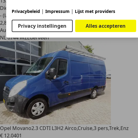
133.250 km
Diesel
|
|
Privacybeleid
Impressum
Lijst met providers
- (l/100 km)
2
,
8
Privacy instellingen
Alles accepteren
Autobedrijf
NL 6744 WZ
Ederveen
Opel Movano
2.3 CDTI L3H2 Airco,Cruise,3 pers,Trek,Enz
€ 12.040
1