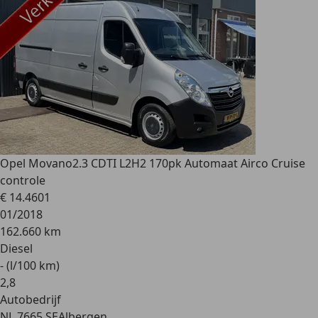
Opel Movano
2.3 CDTI L2H2 170pk Automaat Airco Cruise
controle
€ 14.460
1
01/2018
162.660 km
Diesel
- (l/100 km)
2
,
8
Autobedrijf
NL 7665 SE
Albergen