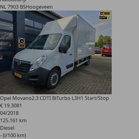
NL 7903 BS
Hoogeveen
Opel Movano
2.3 CDTI BiTurbo L3H1 Start/Stop
€ 19.308
1
04/2018
125.161 km
Diesel
- (l/100 km)