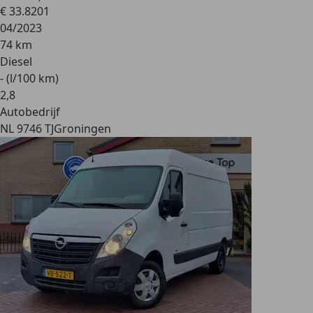
€ 33.820
1
04/2023
74 km
Diesel
- (l/100 km)
2
,
8
Autobedrijf
NL 9746 TJ
Groningen