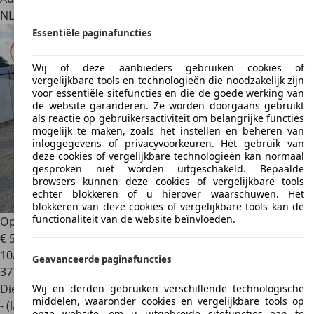
NL 5692 BA
Son En Breugel
Essentiële paginafuncties
Wij of deze aanbieders gebruiken cookies of
vergelijkbare tools en technologieën die noodzakelijk zijn
voor essentiële sitefuncties en die de goede werking van
de website garanderen. Ze worden doorgaans gebruikt
als reactie op gebruikersactiviteit om belangrijke functies
mogelijk te maken, zoals het instellen en beheren van
inloggegevens of privacyvoorkeuren. Het gebruik van
deze cookies of vergelijkbare technologieën kan normaal
gesproken niet worden uitgeschakeld. Bepaalde
browsers kunnen deze cookies of vergelijkbare tools
echter blokkeren of u hierover waarschuwen. Het
blokkeren van deze cookies of vergelijkbare tools kan de
functionaliteit van de website beïnvloeden.
Opel Movano
L2H2 3500 2.3 CDTi 125
€ 5.748
1
10/2016
Geavanceerde paginafuncties
377.467 km
Diesel
Wij en derden gebruiken verschillende technologische
middelen, waaronder cookies en vergelijkbare tools op
- (l/100 km)
onze website, om u uitgebreide sitefuncties aan te