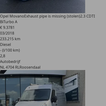
Opel Movano
Exhaust pipe is missing (stolen)2.3 CDTI
BiTurbo A
€ 9.378
1
03/2018
233.215 km
Diesel
- (l/100 km)
2
,
8
Autobedrijf
NL 4704 RL
Roosendaal