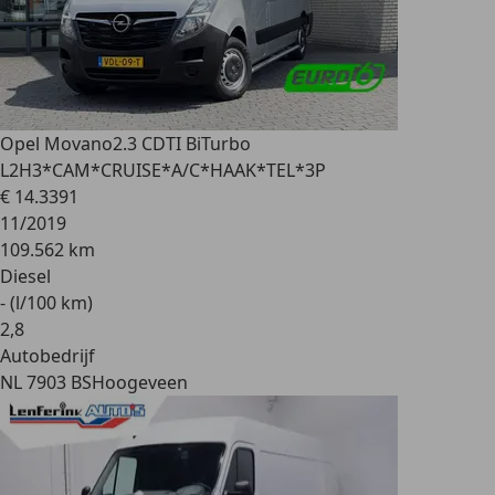
Opel Movano
2.3 CDTI BiTurbo
L2H3*CAM*CRUISE*A/C*HAAK*TEL*3P
€ 14.339
1
11/2019
109.562 km
Diesel
- (l/100 km)
2
,
8
Autobedrijf
NL 7903 BS
Hoogeveen