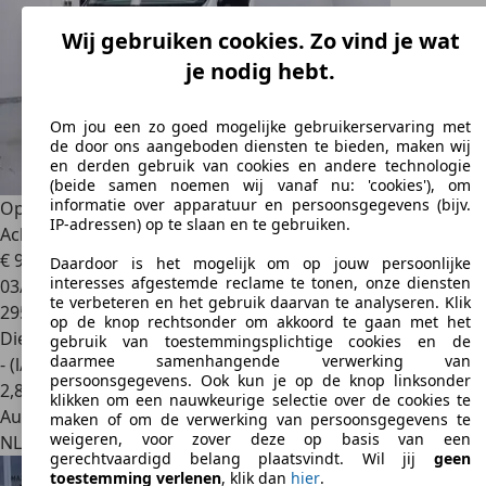
Wij gebruiken cookies. Zo vind je wat
je nodig hebt.
Om jou een zo goed mogelijke gebruikerservaring met
de door ons aangeboden diensten te bieden, maken wij
en derden gebruik van cookies en andere technologie
(beide samen noemen wij vanaf nu: 'cookies'), om
informatie over apparatuur en persoonsgegevens (bijv.
Opel Movano
2.3 CDTI BiTurbo 145pk L3H2 Navi,
IP-adressen) op te slaan en te gebruiken.
Achterdeuren 270
€ 9.438
1
Daardoor is het mogelijk om op jouw persoonlijke
interesses afgestemde reclame te tonen, onze diensten
03/2017
te verbeteren en het gebruik daarvan te analyseren. Klik
295.788 km
op de knop rechtsonder om akkoord te gaan met het
Diesel
gebruik van toestemmingsplichtige cookies en de
daarmee samenhangende verwerking van
- (l/100 km)
persoonsgegevens. Ook kun je op de knop linksonder
2
,
8
klikken om een nauwkeurige selectie over de cookies te
Autobedrijf
maken of om de verwerking van persoonsgegevens te
weigeren, voor zover deze op basis van een
NL 7602 PD
Almelo
gerechtvaardigd belang plaatsvindt. Wil jij
geen
toestemming verlenen
, klik dan
hier
.