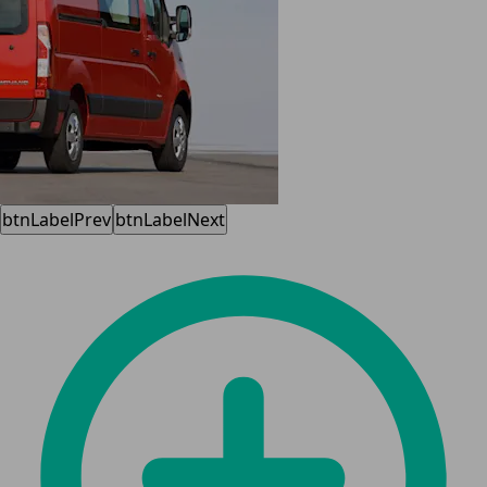
btnLabelPrev
btnLabelNext