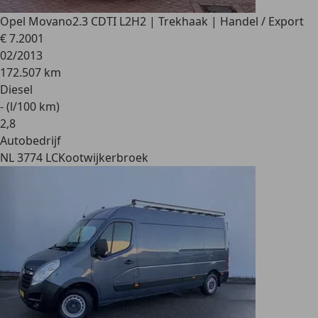
Opel Movano
2.3 CDTI L2H2 | Trekhaak | Handel / Export
€ 7.200
1
02/2013
172.507 km
Diesel
- (l/100 km)
2
,
8
Autobedrijf
NL 3774 LC
Kootwijkerbroek