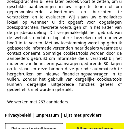
zoekopdrachten bij een later bezoek voort te zetten, om u
geschikte aanbiedingen in uw regio te tonen of om
gepersonaliseerde advertenties en berichten te
verstrekken en te evalueren. Wij slaan uw e-mailadres
lokaal op wanneer u dit opgeeft voor opgeslagen
zoekopdrachten, favoriete voertuigen of in het kader van
de prijsbeoordeling. Dit vergemakkelijkt het gebruik van
de website, omdat u bij latere bezoeken niet opnieuw
hoeft in te voeren. Met uw toestemming wordt op gebruik
gebaseerde informatie verzonden naar dealers waarmee u
contact opneemt. Sommige cookies/tools worden door de
aanbieders gebruikt om informatie die u verstrekt bij het
indienen van financieringsaanvragen gedurende 30 dagen
op te slaan en deze binnen deze periode automatisch te
hergebruiken om nieuwe financieringsaanvragen in te
vullen. Zonder het gebruik van dergelijke cookies/tools
kunnen dergelijke uitgebreide functies geheel of
gedeeltelijk niet worden gebruikt.
We werken met 263 aanbieders.
|
|
Privacybeleid
Impressum
Lijst met providers
Privacy instellingen
Alles accepteren