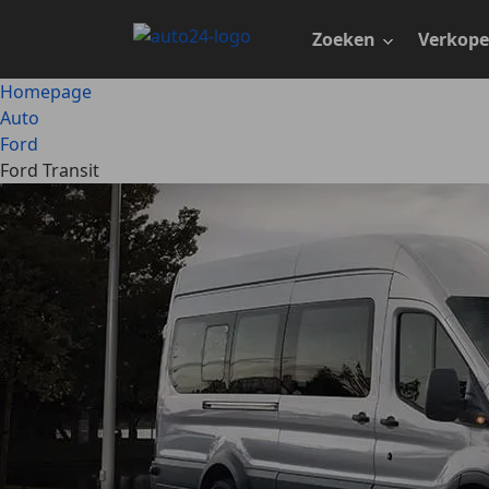
Ga
naar
Zoeken
Verkop
hoofdinhoud
Homepage
Auto
Ford
Ford Transit