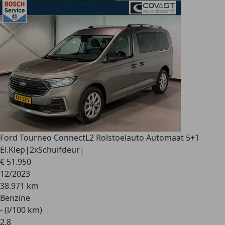
Ford Tourneo Connect
L2 Rolstoelauto Automaat 5+1
El.Klep|2xSchuifdeur|
€ 51.950
12/2023
38.971 km
Benzine
- (l/100 km)
2
,
8