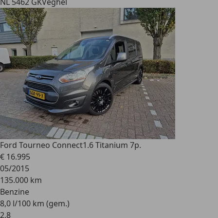
NL 5462 GK
Veghel
Ford Tourneo Connect
1.6 Titanium 7p.
€ 16.995
05/2015
135.000 km
Benzine
8,0 l/100 km (gem.)
2
,
8