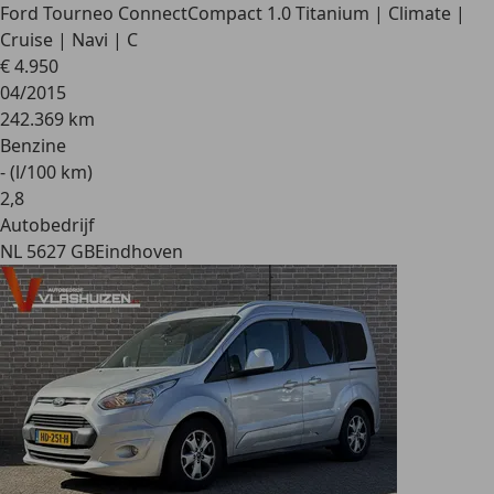
Ford Tourneo Connect
Compact 1.0 Titanium | Climate |
Cruise | Navi | C
€ 4.950
04/2015
242.369 km
Benzine
- (l/100 km)
2
,
8
Autobedrijf
NL 5627 GB
Eindhoven