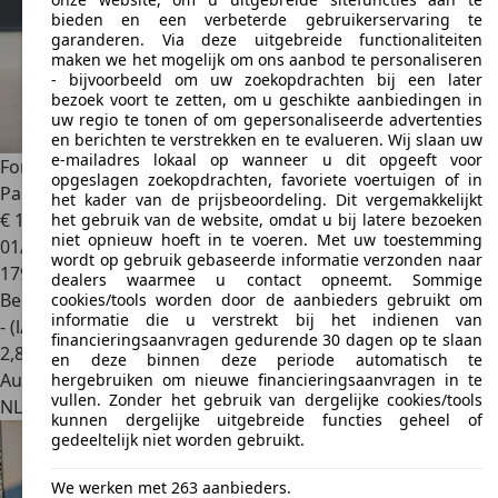
bieden en een verbeterde gebruikerservaring te
garanderen. Via deze uitgebreide functionaliteiten
maken we het mogelijk om ons aanbod te personaliseren
- bijvoorbeeld om uw zoekopdrachten bij een later
bezoek voort te zetten, om u geschikte aanbiedingen in
uw regio te tonen of om gepersonaliseerde advertenties
en berichten te verstrekken en te evalueren. Wij slaan uw
e-mailadres lokaal op wanneer u dit opgeeft voor
Ford Tourneo Connect
Compact 1.0 Titanium - Trekhaak -
opgeslagen zoekopdrachten, favoriete voertuigen of in
Pano - Stoelverw
het kader van de prijsbeoordeling. Dit vergemakkelijkt
€ 14.950
het gebruik van de website, omdat u bij latere bezoeken
niet opnieuw hoeft in te voeren. Met uw toestemming
01/2018
wordt op gebruik gebaseerde informatie verzonden naar
179.361 km
dealers waarmee u contact opneemt. Sommige
Benzine
cookies/tools worden door de aanbieders gebruikt om
informatie die u verstrekt bij het indienen van
- (l/100 km)
financieringsaanvragen gedurende 30 dagen op te slaan
2
,
8
en deze binnen deze periode automatisch te
Autobedrijf
hergebruiken om nieuwe financieringsaanvragen in te
vullen. Zonder het gebruik van dergelijke cookies/tools
NL 6986 CS
Angerlo
kunnen dergelijke uitgebreide functies geheel of
gedeeltelijk niet worden gebruikt.
We werken met 263 aanbieders.