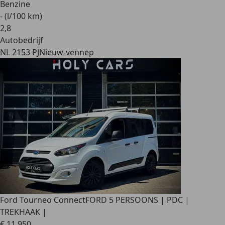
Benzine
- (l/100 km)
2
,
8
Autobedrijf
NL 2153 PJ
Nieuw-vennep
Ford Tourneo Connect
FORD 5 PERSOONS | PDC |
TREKHAAK |
€ 11.950