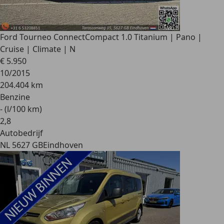
Ford Tourneo Connect
Compact 1.0 Titanium | Pano |
Cruise | Climate | N
€ 5.950
10/2015
204.404 km
Benzine
- (l/100 km)
2
,
8
Autobedrijf
NL 5627 GB
Eindhoven