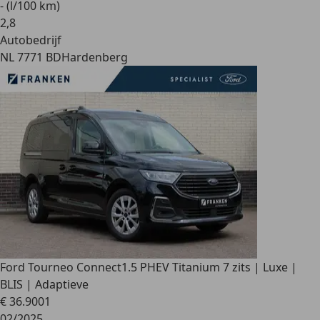
- (l/100 km)
2
,
8
Autobedrijf
NL 7771 BD
Hardenberg
Ford Tourneo Connect
1.5 PHEV Titanium 7 zits | Luxe |
BLIS | Adaptieve
€ 36.900
1
02/2025