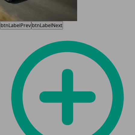
btnLabelPrev
btnLabelNext