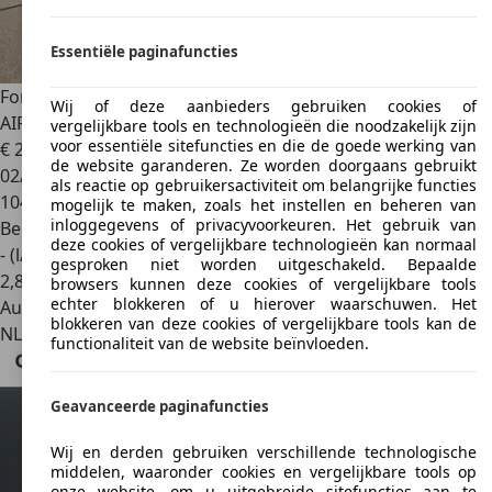
Essentiële paginafuncties
Ford Tourneo Connect
1.5 Titanium NAVI / CRUISE / PDC /
Wij of deze aanbieders gebruiken cookies of
AIRCO ECC / 17
vergelijkbare tools en technologieën die noodzakelijk zijn
voor essentiële sitefuncties en die de goede werking van
€ 26.950
1
de website garanderen. Ze worden doorgaans gebruikt
02/2023
als reactie op gebruikersactiviteit om belangrijke functies
104.650 km
mogelijk te maken, zoals het instellen en beheren van
inloggegevens of privacyvoorkeuren. Het gebruik van
Benzine
deze cookies of vergelijkbare technologieën kan normaal
- (l/100 km)
gesproken niet worden uitgeschakeld. Bepaalde
2
,
8
browsers kunnen deze cookies of vergelijkbare tools
echter blokkeren of u hierover waarschuwen. Het
Autobedrijf
blokkeren van deze cookies of vergelijkbare tools kan de
NL 7451 PK
Holten
functionaliteit van de website beïnvloeden.
Geavanceerde paginafuncties
Wij en derden gebruiken verschillende technologische
middelen, waaronder cookies en vergelijkbare tools op
onze website, om u uitgebreide sitefuncties aan te