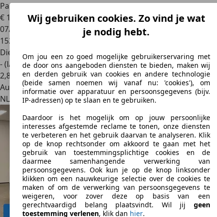
Parksens. V+
Wij gebruiken cookies. Zo vind je wat
€ 15.900
1
07/2017
je nodig hebt.
152.898 km
Diesel
Om jou een zo goed mogelijke gebruikerservaring met
- (l/100 km)
de door ons aangeboden diensten te bieden, maken wij
en derden gebruik van cookies en andere technologie
2
,
8
(beide samen noemen wij vanaf nu: 'cookies'), om
Autobedrijf
informatie over apparatuur en persoonsgegevens (bijv.
NL 1446 WP
Purmerend
IP-adressen) op te slaan en te gebruiken.
Daardoor is het mogelijk om op jouw persoonlijke
interesses afgestemde reclame te tonen, onze diensten
te verbeteren en het gebruik daarvan te analyseren. Klik
op de knop rechtsonder om akkoord te gaan met het
gebruik van toestemmingsplichtige cookies en de
daarmee samenhangende verwerking van
persoonsgegevens. Ook kun je op de knop linksonder
klikken om een nauwkeurige selectie over de cookies te
maken of om de verwerking van persoonsgegevens te
weigeren, voor zover deze op basis van een
gerechtvaardigd belang plaatsvindt. Wil jij
geen
toestemming verlenen
, klik dan
hier
.