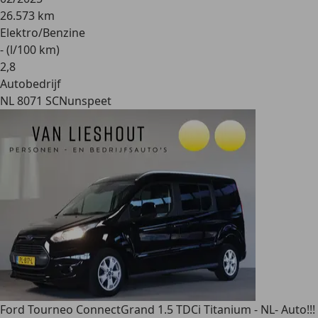
26.573 km
Elektro/Benzine
- (l/100 km)
2
,
8
Autobedrijf
NL 8071 SC
Nunspeet
Ford Tourneo Connect
Grand 1.5 TDCi Titanium - NL- Auto!!!