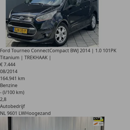
Ford Tourneo Connect
Compact BWJ 2014 | 1.0 101PK
Titanium | TREKHAAK |
€ 7.444
08/2014
164.941 km
Benzine
- (l/100 km)
2
,
8
Autobedrijf
NL 9601 LW
Hoogezand