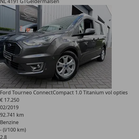
NL 4191 GT
Geldermalsen
Ford Tourneo Connect
Compact 1.0 Titanium vol opties
€ 17.250
02/2019
92.741 km
Benzine
- (l/100 km)
2
,
8