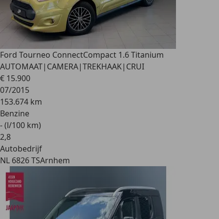
Ford Tourneo Connect
Compact 1.6 Titanium
AUTOMAAT|CAMERA|TREKHAAK|CRUI
€ 15.900
07/2015
153.674 km
Benzine
- (l/100 km)
2
,
8
Autobedrijf
NL 6826 TS
Arnhem