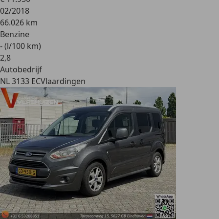
02/2018
66.026 km
Benzine
- (l/100 km)
2
,
8
Autobedrijf
NL 3133 EC
Vlaardingen