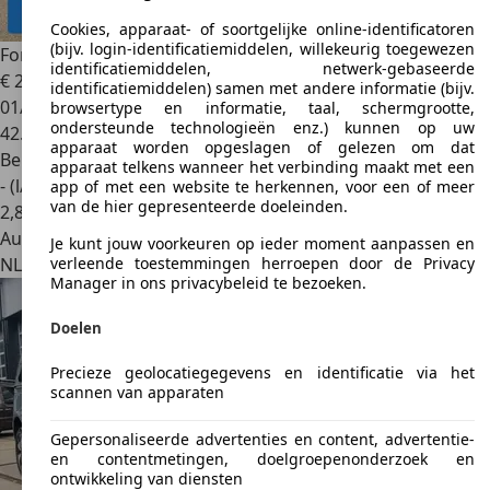
Cookies, apparaat- of soortgelijke online-identificatoren
(bijv. login-identificatiemiddelen, willekeurig toegewezen
Ford Tourneo Connect
Rolstoelauto 3+1 of 5+0
identificatiemiddelen, netwerk-gebaseerde
€ 29.950
identificatiemiddelen) samen met andere informatie (bijv.
01/2017
browsertype en informatie, taal, schermgrootte,
ondersteunde technologieën enz.) kunnen op uw
42.088 km
apparaat worden opgeslagen of gelezen om dat
Benzine
apparaat telkens wanneer het verbinding maakt met een
- (l/100 km)
app of met een website te herkennen, voor een of meer
van de hier gepresenteerde doeleinden.
2
,
8
Autobedrijf
Je kunt jouw voorkeuren op ieder moment aanpassen en
NL 2153 PJ
Nieuw-vennep
verleende toestemmingen herroepen door de Privacy
Manager in ons privacybeleid te bezoeken.
Doelen
Precieze geolocatiegegevens en identificatie via het
scannen van apparaten
Gepersonaliseerde advertenties en content, advertentie-
en contentmetingen, doelgroepenonderzoek en
ontwikkeling van diensten