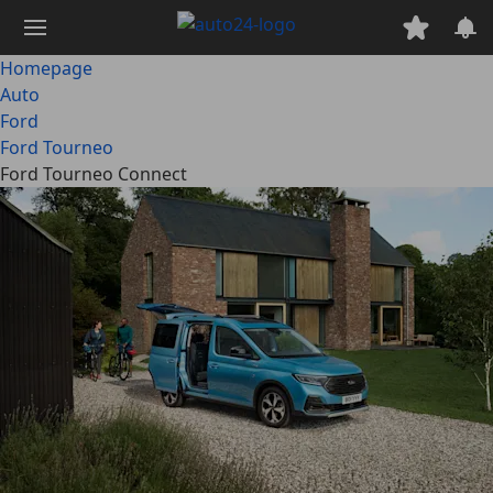
Ga
naar
hoofdinhoud
Homepage
Auto
Ford
Ford Tourneo
Ford Tourneo Connect