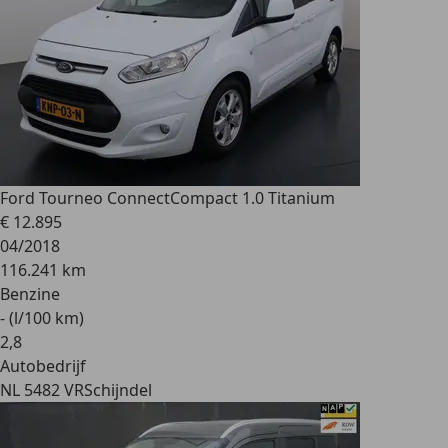
Ford Tourneo Connect
Compact 1.0 Titanium
€ 12.895
04/2018
116.241 km
Benzine
- (l/100 km)
2
,
8
Autobedrijf
NL 5482 VR
Schijndel