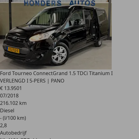
Ford Tourneo Connect
Grand 1.5 TDCi Titanium I
VERLENGD I 5-PERS | PANO
€ 13.950
1
07/2018
216.102 km
Diesel
- (l/100 km)
2
,
8
Autobedrijf