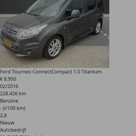
Ford Tourneo Connect
Compact 1.0 Titanium
€ 8.950
02/2016
228.426 km
Benzine
- (l/100 km)
2
,
8
Nieuw
Autobedrijf