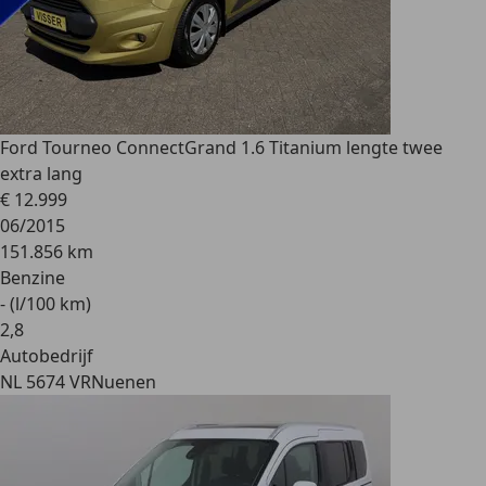
Ford Tourneo Connect
Grand 1.6 Titanium lengte twee
extra lang
€ 12.999
06/2015
151.856 km
Benzine
- (l/100 km)
2
,
8
Autobedrijf
NL 5674 VR
Nuenen