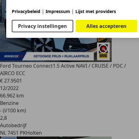
|
|
Privacybeleid
Impressum
Lijst met providers
Privacy instellingen
Alles accepteren
Ford Tourneo Connect
1.5 Active NAVI / CRUISE / PDC /
AIRCO ECC
€ 27.950
1
12/2022
66.962 km
Benzine
- (l/100 km)
2
,
8
Autobedrijf
NL 7451 PK
Holten