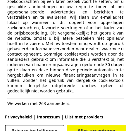
zoekopdrachten bij een later bezoek voort te zetten, om u
geschikte aanbiedingen in uw regio te tonen of om
gepersonaliseerde advertenties en berichten te
verstrekken en te evalueren. Wij slaan uw e-mailadres
lokaal op wanneer u dit opgeeft voor opgeslagen
zoekopdrachten, favoriete voertuigen of in het kader van
de prijsbeoordeling. Dit vergemakkelijkt het gebruik van
de website, omdat u bij latere bezoeken niet opnieuw
hoeft in te voeren. Met uw toestemming wordt op gebruik
gebaseerde informatie verzonden naar dealers waarmee u
contact opneemt. Sommige cookies/tools worden door de
aanbieders gebruikt om informatie die u verstrekt bij het
indienen van financieringsaanvragen gedurende 30 dagen
op te slaan en deze binnen deze periode automatisch te
hergebruiken om nieuwe financieringsaanvragen in te
vullen. Zonder het gebruik van dergelijke cookies/tools
kunnen dergelijke uitgebreide functies geheel of
gedeeltelijk niet worden gebruikt.
We werken met 263 aanbieders.
|
|
Privacybeleid
Impressum
Lijst met providers
Privacy instellingen
Alles accepteren