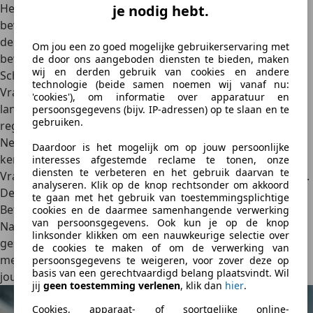
Het kenteken is pas geschorst als je de tweede
je nodig hebt.
bevestigingsmail van de RDW ontvangt. Daarin staat ook
de einddatum van de schorsing. Deze mail moet je goed
Om jou een zo goed mogelijke gebruikerservaring met
bewaren, want dit is tevens jouw bewijs van schorsing.
de door ons aangeboden diensten te bieden, maken
wij en derden gebruik van cookies en andere
Schorsen bij een kentekenloket
technologie (beide samen noemen wij vanaf nu:
Vraag je de schorsing liever niet online aan? Dan kun je
'cookies'), om informatie over apparatuur en
langsgaan bij een kentekenloket om de schorsing te
persoonsgegevens (bijv. IP-adressen) op te slaan en te
gebruiken.
regelen. Daarvoor is het volgende vereist:
Neem een origineel, geldig legitimatiebewijs en de
Daardoor is het mogelijk om op jouw persoonlijke
kentekencard en de tenaamstellingscode mee.
interesses afgestemde reclame te tonen, onze
diensten te verbeteren en het gebruik daarvan te
Vraag of het kenteken geschorst kan worden aan de balie.
analyseren. Klik op de knop rechtsonder om akkoord
De baliemedewerker regelt de schorsing dan voor je.
te gaan met het gebruik van toestemmingsplichtige
Betaal de kosten aan de balie.
cookies en de daarmee samenhangende verwerking
van persoonsgegevens. Ook kun je op de knop
Na het voldoen van de kosten is je kenteken direct
linksonder klikken om een nauwkeurige selectie over
geschorst. De medewerker geeft je een schorsingsverslag
de cookies te maken of om de verwerking van
met daarop de einddatum van de schorsing mee. Dit is
persoonsgegevens te weigeren, voor zover deze op
basis van een gerechtvaardigd belang plaatsvindt. Wil
jouw bewijs van schorsing.
jij
geen toestemming verlenen
, klik dan
hier
.
Cookies, apparaat- of soortgelijke online-