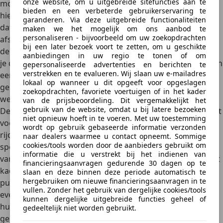
onze website, om u uitgebreide sitefuncties aan te
moet je immers een geldige apk keuring hebben.
Maak
bieden en een verbeterde gebruikerservaring te
hiervoor een afspraak met een RDW-erkend autobedrijf
garanderen. Via deze uitgebreide functionaliteiten
dat apk-keuringen verzorgt en neem de
maken we het mogelijk om ons aanbod te
personaliseren - bijvoorbeeld om uw zoekopdrachten
afspraakbevestiging mee. Bij een eventuele controle door
bij een later bezoek voort te zetten, om u geschikte
de politie moet u deze kunnen laten zien. Daarnaast moet
aanbiedingen in uw regio te tonen of om
je de auto
minimaal WA verzekerd hebben
. Het hebben van
gepersonaliseerde advertenties en berichten te
verstrekken en te evalueren. Wij slaan uw e-mailadres
een verzekering is weliswaar niet verplicht bij een
lokaal op wanneer u dit opgeeft voor opgeslagen
geschorst voertuig, maar dat gaat niet op als je ermee de
zoekopdrachten, favoriete voertuigen of in het kader
weg op gaat.
van de prijsbeoordeling. Dit vergemakkelijkt het
gebruik van de website, omdat u bij latere bezoeken
De tweede uitzondering voor het rijden met een geschorst
niet opnieuw hoeft in te voeren. Met uw toestemming
voertuig is
wanneer je ermee naar een erkend evenement
wordt op gebruik gebaseerde informatie verzonden
rijdt.
Onder een erkend evenement wordt verstaan: ‘Een
naar dealers waarmee u contact opneemt. Sommige
cookies/tools worden door de aanbieders gebruikt om
speciaal evenement of een festiviteit waarbij het gebruik
informatie die u verstrekt bij het indienen van
van een historisch motorrijtuig tot doel heeft om dit in het
financieringsaanvragen gedurende 30 dagen op te
kader van het evenement of festiviteit als zodanig aan het
slaan en deze binnen deze periode automatisch te
hergebruiken om nieuwe financieringsaanvragen in te
publiek te tonen’. Dat is een vrij brede definitie. Een
vullen. Zonder het gebruik van dergelijke cookies/tools
evenement met persoonlijk karakter,
zoals een
kunnen dergelijke uitgebreide functies geheel of
huwelijksfeest,
komt hiervoor dus niet in aanmerking. Om
gedeeltelijk niet worden gebruikt.
gebruik te kunnen maken van de evenementenregeling