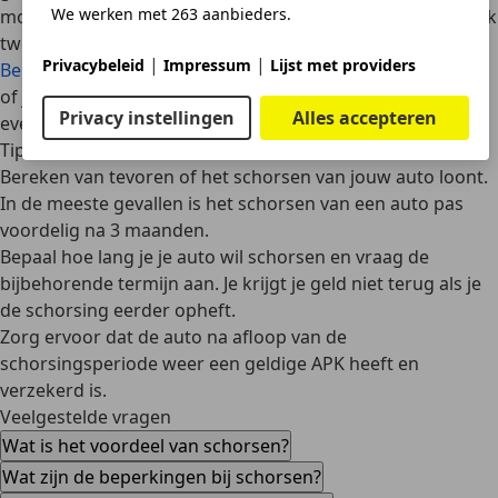
We werken met 263 aanbieders.
moet de organisator van het evenement jouw auto uiterlijk
twee maanden van tevoren aanmelden
bij de
|
|
Privacybeleid
Impressum
Lijst met providers
Belastingdienst
. Overleg daarom altijd met de organisatie
of jouw auto in aanmerking komt voor de
Privacy instellingen
Alles accepteren
evenementenregeling.
Tips
Bereken van tevoren of het schorsen van jouw auto loont.
In de meeste gevallen is het schorsen van een auto pas
voordelig na 3 maanden.
Bepaal hoe lang je je auto wil schorsen en vraag de
bijbehorende termijn aan. Je krijgt je geld niet terug als je
de schorsing eerder opheft.
Zorg ervoor dat de auto na afloop van de
schorsingsperiode weer een geldige APK heeft en
verzekerd is.
Veelgestelde vragen
Wat is het voordeel van schorsen?
Wat zijn de beperkingen bij schorsen?