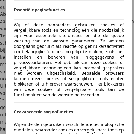
automatisch weer in.
Essentiële paginafuncties
Als je de schorsing eerder wil stopzetten dan de
aangevraagde periode, kan dit uiteraard ook. Het opheffen
Wij of deze aanbieders gebruiken cookies of
van de schorsing is gratis,
maar je krijgt het eventueel
vergelijkbare tools en technologieën die noodzakelijk
‘teveel’ betaalde geld niet terug
. Het stopzetten van de
zijn voor essentiële sitefuncties en die de goede
werking van de website garanderen. Ze worden
schorsing kan
online via deze link
. Uiteraard kun je, net als
doorgaans gebruikt als reactie op gebruikersactiviteit
bij het aanvragen van de schorsing, ook naar het
om belangrijke functies mogelijk te maken, zoals het
kentekenloket gaan om de schorsing op te heffen. Een
instellen en beheren van inloggegevens of
privacyvoorkeuren. Het gebruik van deze cookies of
medewerker zal de schorsing daar gratis voor je
vergelijkbare technologieën kan normaal gesproken
stopzetten. Daarvoor heb je dezelfde benodigdheden
niet worden uitgeschakeld. Bepaalde browsers
nodig als bij het aanvragen van de schorsing.
kunnen deze cookies of vergelijkbare tools echter
blokkeren of u hierover waarschuwen. Het blokkeren
Uitzonderingen voor het rijden met een geschorst
van deze cookies of vergelijkbare tools kan de
voertuig
functionaliteit van de website beïnvloeden.
In enkele gevallen mag je toch de weg op met een
geschorst voertuig. De lijst met uitzonderingen is echter
Geavanceerde paginafuncties
relatief kort. De meest belangrijke uitzondering is dat je
met een geschorst voertuig de weg op mag om de apk-
Wij en derden gebruiken verschillende technologische
keuring te laten doen.
Wanneer de schorsing afloopt,
middelen, waaronder cookies en vergelijkbare tools op