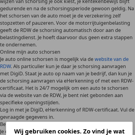
wijzen van schorsing je ook kiest, je kentekenbewijs blijft
gedurende en na de schorsingsperiode gewoon geldig. Na
het schorsen van de auto moet je de verzekering zelf
stopzetten of pauzeren.
Voor de motorrijtuigenbelasting
geeft de RDW de schorsing automatisch door aan de
belastingdienst
. Je hoeft daarvoor dus geen extra stappen
te ondernemen.
Online mijn auto schorsen
Je auto online schorsen is mogelijk via de
website van de
RDW
. Als particulier kun je daar je schorsing aanvragen
met DigiD. Staat je auto op naam van je bedrijf, dan kun je
de schorsing aanvragen
via eHerkenning of met een RDW-
certificaat
. Het is 24/7 mogelijk om een auto te schorsen
via de website van de RDW, je bent niet gebonden aan
specifieke openingstijden.
Log in met je DigiD, eHerkenning of RDW-certificaat. Vul de
gevraagde gegevens in.
Betaal de kosten via iDeal.
Wij gebruiken cookies. Zo vind je wat
Je ontvangt per e-mail een bevestiging van de aanvraag.