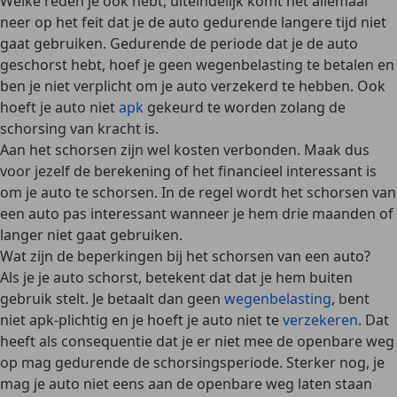
Welke reden je ook hebt, uiteindelijk komt het allemaal
neer op het feit dat je de auto gedurende langere tijd
niet
gaat gebruiken
. Gedurende de periode dat je de auto
geschorst hebt, hoef je geen wegenbelasting te betalen en
ben je niet verplicht om je auto verzekerd te hebben.
Ook
hoeft je auto niet
apk
gekeurd te worden zolang de
schorsing van kracht is.
Aan het schorsen zijn wel kosten verbonden. Maak dus
voor jezelf de berekening of het financieel interessant is
om je auto te schorsen. In de regel wordt het schorsen van
een auto pas interessant wanneer je hem
drie maanden of
langer niet gaat gebruiken.
Wat zijn de beperkingen bij het schorsen van een auto?
Als je je auto schorst, betekent dat dat je hem buiten
gebruik stelt. Je betaalt dan
geen
wegenbelasting
, bent
niet apk-plichtig en je hoeft je auto niet te
verzekeren
.
Dat
heeft als consequentie dat je er niet mee de openbare weg
op mag gedurende de schorsingsperiode. Sterker nog, je
mag je auto
niet eens aan de openbare weg laten
staan