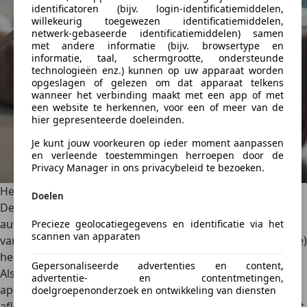
identificatoren (bijv. login-identificatiemiddelen,
willekeurig toegewezen identificatiemiddelen,
netwerk-gebaseerde identificatiemiddelen) samen
met andere informatie (bijv. browsertype en
informatie, taal, schermgrootte, ondersteunde
technologieën enz.) kunnen op uw apparaat worden
opgeslagen of gelezen om dat apparaat telkens
wanneer het verbinding maakt met een app of met
een website te herkennen, voor een of meer van de
hier gepresenteerde doeleinden.
Je kunt jouw voorkeuren op ieder moment aanpassen
en verleende toestemmingen herroepen door de
Privacy Manager in ons privacybeleid te bezoeken.
Het opzeggen van de schorsing
Doelen
De door jou gekozen schorsingsperiode
loopt in principe
automatisch af.
4 à 5 weken voorafgaand aan het aflopen
Precieze geolocatiegegevens en identificatie via het
scannen van apparaten
van de schorsingsperiode krijg je van de RDW een (digitale)
herinneringsbrief waarin staat dat de schorsing afloopt.
Gepersonaliseerde advertenties en content,
Als de schorsing afloopt, moet de auto weer verzekerd en
advertentie- en contentmetingen,
apk goedgekeurd zijn.
Regel dit dus voorafgaand aan het
doelgroepenonderzoek en ontwikkeling van diensten
aflopen van de schorsing.
De motorrijtuigenbelasting gaat