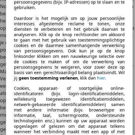
persoonsgegevens (bijv. IP-adressen) op te slaan en te
Noteer altijd meteen de naam en het telefoonnummer van
gebruiken.
bellers en maak notities van het gesprek dat je met hen
Daardoor is het mogelijk om op jouw persoonlijke
hebt. Dan weet je achteraf, als een geïnteresseerde je
interesses afgestemde reclame te tonen, onze
opnieuw over je auto opbelt, weer snel precies waarover je
diensten te verbeteren en het gebruik daarvan te
analyseren. Klik op de knop rechtsonder om akkoord
met hem of haar al hebt gesproken en weet je hoe serieus
te gaan met het gebruik van toestemmingsplichtige
je deze persoon moet nemen als potentiële koper. Als een
cookies en de daarmee samenhangende verwerking
potentiële koper echt serieus lijkt te zijn, dan kun je een
van persoonsgegevens. Ook kun je op de knop
linksonder klikken om een nauwkeurige selectie over
bezichtiging van de auto voorstellen – met als mogelijk
de cookies te maken of om de verwerking van
gevolg dat de geïnteresseerde ook een proefrit wil maken.
persoonsgegevens te weigeren, voor zover deze op
Maak standaard bericht in e-mail
basis van een gerechtvaardigd belang plaatsvindt. Wil
jij
geen toestemming verlenen
, klik dan
hier
.
Veel geïnteresseerde kopers nemen waarschijnlijk het
eerst per e-mail contact met je op. Het is bijzonder handig
Cookies, apparaat- of soortgelijke online-
als je vooraf een uitgebreid standaardbericht hebt
identificatoren (bijv. login-identificatiemiddelen,
willekeurig toegewezen identificatiemiddelen,
opgesteld, dat je als antwoord kunt sturen. Datzelfde
netwerk-gebaseerde identificatiemiddelen) samen
bericht kun je natuurlijk ook aan bellers sturen als je
met andere informatie (bijv. browsertype en
meteen hun e-mailadres vraagt. Daarmee krijgen de
informatie, taal, schermgrootte, ondersteunde
technologieën enz.) kunnen op uw apparaat worden
geïnteresseerden direct een overzicht van alle belangrijke
opgeslagen of gelezen om dat apparaat telkens
gegevens van je auto en bespaar je tijd en moeite.
wanneer het verbinding maakt met een app of met