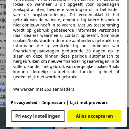
lokaal op wanneer u dit opgeeft voor opgeslagen
Tijdens de proefrit kun je meer vertellen over je auto en
zoekopdrachten, favoriete voertuigen of in het kader
allerlei zaken nog verder toelichten. Bovendien kun je
van de prijsbeoordeling. Dit vergemakkelijkt het
tijdens de proefrit erop toezien dat de potentiële koper
gebruik van de website, omdat u bij latere bezoeken
niet opnieuw hoeft in te voeren. Met uw toestemming
netjes en goed met de auto omgaat. Je moet hem wel
wordt op gebruik gebaseerde informatie verzonden
toestaan flink te accelereren en hard te remmen als het
naar dealers waarmee u contact opneemt. Sommige
verkeer dat toelaat, want hij wil weten of de auto in orde is
cookies/tools worden door de aanbieders gebruikt om
informatie die u verstrekt bij het indienen van
en aan zijn verwachtingen kan voldoen. Ga maar bij jezelf
financieringsaanvragen gedurende 30 dagen op te
na wat je allemaal doet met een auto tijdens een proefrit.
slaan en deze binnen deze periode automatisch te
Deel artikel
hergebruiken om nieuwe financieringsaanvragen in te
vullen. Zonder het gebruik van dergelijke cookies/tools
kunnen dergelijke uitgebreide functies geheel of
Lees ook
gedeeltelijk niet worden gebruikt.
Auto verkopen: welke papieren heb je nodig?
Veilige
We werken met 263 aanbieders.
betaling bij auto kopen of verkopen
Alle artikelen
|
|
Privacybeleid
Impressum
Lijst met providers
Alles bekijken
Privacy instellingen
Alles accepteren