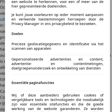
Proefrit maken
een website te herkennen, voor een of meer van de
hier gepresenteerde doeleinden.
Ook de proefrit is een doorslaggevend element bij het
verkopen van je auto.
Daarover hebben we een speciaal,
Je kunt jouw voorkeuren op ieder moment aanpassen
uitgebreid artikel geschreven
. Lees dat op je gemak! Heel
en verleende toestemmingen herroepen door de
Privacy Manager in ons privacybeleid te bezoeken.
in het kort komt het erop neer dat je ook bij het bezoek
van de potentiële koper de auto en jezelf eerlijk moet
Doelen
presenteren. Doe dat op een tijd en plaats die voor jou en
de koper prettig is – jullie kennen elkaar helemaal niet en
Precieze geolocatiegegevens en identificatie via het
scannen van apparaten
het is prettig als je allebei op je gemak bent en het over de
auto kunt hebben. Zorg er vooraf voor dat de auto schoon
Gepersonaliseerde advertenties en content,
is en dat alle vloeistoffen op niveau zijn. Zo maakt niet
advertentie- en contentmetingen,
alleen de auto, maar jij ook een goede indruk – de
doelgroepenonderzoek en ontwikkeling van diensten
verkoper moet jou ook betrouwbaar genoeg vinden om
tot aankoop over te gaan. Neem ook voldoende tijd voor
Essentiële paginafuncties
het bekijken van jouw auto en het maken van de proefrit.
Controle en afspraken vooraf
Wij of deze aanbieders gebruiken cookies of
Controleer of de potentiële koper inderdaad een geldig
vergelijkbare tools en technologieën die noodzakelijk
rijbewijs heeft en maak er bij voorkeur een foto van. Kan
zijn voor essentiële sitefuncties en die de goede
werking van de website garanderen. Ze worden
de verkoper geen rijbewijs laten zien, dan moet je de