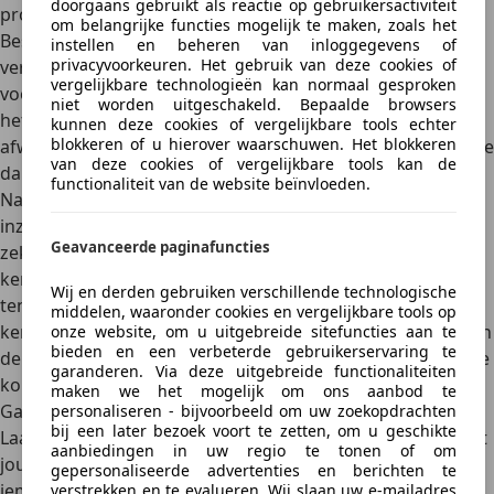
doorgaans gebruikt als reactie op gebruikersactiviteit
proefrit vriendelijk maar beslist afblazen.
om belangrijke functies mogelijk te maken, zoals het
Bespreek zaken omtrent de aansprakelijkheid en
instellen en beheren van inloggegevens of
privacyvoorkeuren. Het gebruik van deze cookies of
verzekeringskwesties voorafgaand aan de proefrit. Dat
vergelijkbare technologieën kan normaal gesproken
voorkomt misverstanden en gedoe achteraf. Natuurlijk is
niet worden uitgeschakeld. Bepaalde browsers
het meeste gewoon wettelijk geregeld, maar als je
kunnen deze cookies of vergelijkbare tools echter
blokkeren of u hierover waarschuwen. Het blokkeren
afwijkende afspraken maakt over eventuele schade, leg die
van deze cookies of vergelijkbare tools kan de
dan vast, desnoods op een video.
functionaliteit van de website beïnvloeden.
Natuurlijk wil de mogelijke koper het onderhoudsboekje
inzien en de kentekenbewijzen controleren. Ook hij wil
Geavanceerde paginafuncties
zekerheid vooraf, dat mag geen probleem zijn. De
kentekencard mag hij bekijken, evenals het
Wij en derden gebruiken verschillende technologische
tenaamstellingsbewijs (van auto’s voor 2014, ofwel
middelen, waaronder cookies en vergelijkbare tools op
kentekenbewijs deel IB), maar het overschrijvingsbewijs en
onze website, om u uitgebreide sitefuncties aan te
bieden en een verbeterde gebruikerservaring te
de tenaamstellingscode moet je niet uit handen geven. Die
garanderen. Via deze uitgebreide functionaliteiten
komen bij de eventuele verkoop pas uit de lade thuis.
maken we het mogelijk om ons aanbod te
Ga mee met de proefrit
personaliseren - bijvoorbeeld om uw zoekopdrachten
bij een later bezoek voort te zetten, om u geschikte
Laat de potentiële koper tijdens de proefrit niet alleen met
aanbiedingen in uw regio te tonen of om
jouw auto rijden. Het zou niet voor het eerst zijn dat
gepersonaliseerde advertenties en berichten te
iemand er tijdens een proefrit met de auto vandoor gaat.
verstrekken en te evalueren. Wij slaan uw e-mailadres