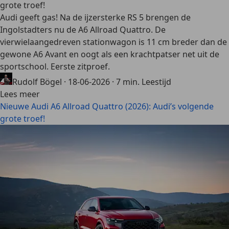
grote troef!
Audi geeft gas! Na de ijzersterke RS 5 brengen de
Ingolstadters nu de A6 Allroad Quattro. De
vierwielaangedreven stationwagon is 11 cm breder dan de
gewone A6 Avant en oogt als een krachtpatser net uit de
sportschool. Eerste zitproef.
Rudolf Bögel
·
18-06-2026
·
7 min. Leestijd
Lees meer
Nieuwe Audi A6 Allroad Quattro (2026): Audi’s volgende
grote troef!