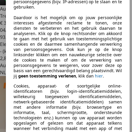
persoonsgegevens (bijv. IP-adressen) op te slaan en te
gebruiken.
Audi Q4 e-tron
50 quattro Advanced edition 77 kWh |
Trekhaak | He
Daardoor is het mogelijk om op jouw persoonlijke
€ 31.445
1
interesses afgestemde reclame te tonen, onze
diensten te verbeteren en het gebruik daarvan te
04/2022
analyseren. Klik op de knop rechtsonder om akkoord
93.982 km
te gaan met het gebruik van toestemmingsplichtige
Elektrisch
cookies en de daarmee samenhangende verwerking
van persoonsgegevens. Ook kun je op de knop
- (kWh/100 km)
linksonder klikken om een nauwkeurige selectie over
2
,
8
de cookies te maken of om de verwerking van
Autobedrijf
persoonsgegevens te weigeren, voor zover deze op
basis van een gerechtvaardigd belang plaatsvindt. Wil
NL 5741 SX
jij
geen toestemming verlenen
, klik dan
hier
.
Cookies, apparaat- of soortgelijke online-
identificatoren (bijv. login-identificatiemiddelen,
willekeurig toegewezen identificatiemiddelen,
netwerk-gebaseerde identificatiemiddelen) samen
met andere informatie (bijv. browsertype en
informatie, taal, schermgrootte, ondersteunde
technologieën enz.) kunnen op uw apparaat worden
opgeslagen of gelezen om dat apparaat telkens
wanneer het verbinding maakt met een app of met