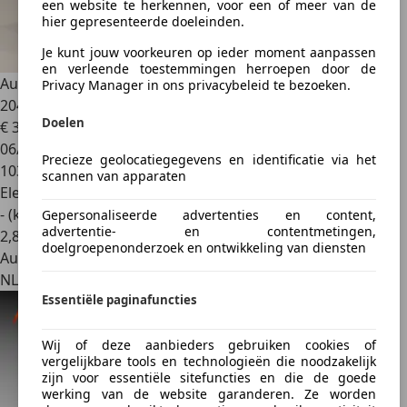
een website te herkennen, voor een of meer van de
hier gepresenteerde doeleinden.
Je kunt jouw voorkeuren op ieder moment aanpassen
en verleende toestemmingen herroepen door de
Audi Q4 e-tron
40 Launch edition S Competition 77 kWh
Privacy Manager in ons privacybeleid te bezoeken.
204pk / SoH
Doelen
€ 32.500
1
06/2021
Precieze geolocatiegegevens en identificatie via het
103.716 km
scannen van apparaten
Elektrisch
- (kWh/100 km)
Gepersonaliseerde advertenties en content,
advertentie- en contentmetingen,
2
,
8
doelgroepenonderzoek en ontwikkeling van diensten
Autobedrijf
NL 3421 GV
Essentiële paginafuncties
Wij of deze aanbieders gebruiken cookies of
vergelijkbare tools en technologieën die noodzakelijk
zijn voor essentiële sitefuncties en die de goede
werking van de website garanderen. Ze worden