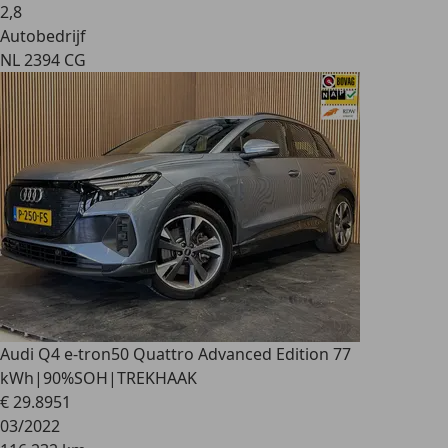
2
,
8
Autobedrijf
NL 2394 CG
Audi Q4 e-tron
50 Quattro Advanced Edition 77
kWh|90%SOH|TREKHAAK
€ 29.895
1
03/2022