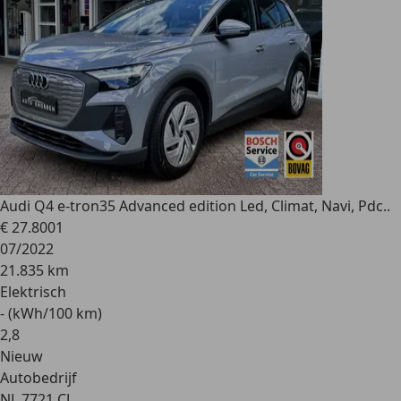
Audi Q4 e-tron
35 Advanced edition Led, Climat, Navi, Pdc..
€ 27.800
1
07/2022
21.835 km
Elektrisch
- (kWh/100 km)
2
,
8
Nieuw
Autobedrijf
NL 7721 CJ