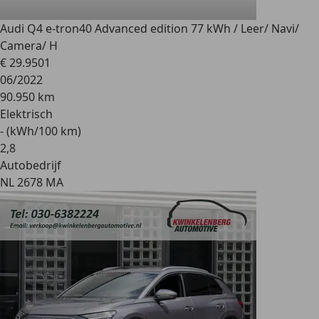
Audi Q4 e-tron
40 Advanced edition 77 kWh / Leer/ Navi/
Camera/ H
€ 29.950
1
06/2022
90.950 km
Elektrisch
- (kWh/100 km)
2
,
8
Autobedrijf
NL 2678 MA