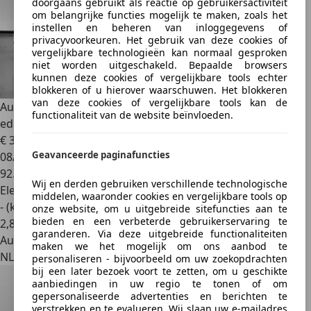
doorgaans gebruikt als reactie op gebruikersactiviteit
om belangrijke functies mogelijk te maken, zoals het
instellen en beheren van inloggegevens of
privacyvoorkeuren. Het gebruik van deze cookies of
vergelijkbare technologieën kan normaal gesproken
niet worden uitgeschakeld. Bepaalde browsers
kunnen deze cookies of vergelijkbare tools echter
blokkeren of u hierover waarschuwen. Het blokkeren
van deze cookies of vergelijkbare tools kan de
Audi Q4 e-tron
Sportback S-line 50 quattro Advanced
functionaliteit van de website beïnvloeden.
edition 77 kW
€ 32.950
Geavanceerde paginafuncties
08/2022
92.510 km
Wij en derden gebruiken verschillende technologische
Elektrisch
middelen, waaronder cookies en vergelijkbare tools op
- (kWh/100 km)
onze website, om u uitgebreide sitefuncties aan te
bieden en een verbeterde gebruikerservaring te
2
,
8
garanderen. Via deze uitgebreide functionaliteiten
Autobedrijf
maken we het mogelijk om ons aanbod te
NL 2665 JA
personaliseren - bijvoorbeeld om uw zoekopdrachten
bij een later bezoek voort te zetten, om u geschikte
aanbiedingen in uw regio te tonen of om
gepersonaliseerde advertenties en berichten te
verstrekken en te evalueren. Wij slaan uw e-mailadres