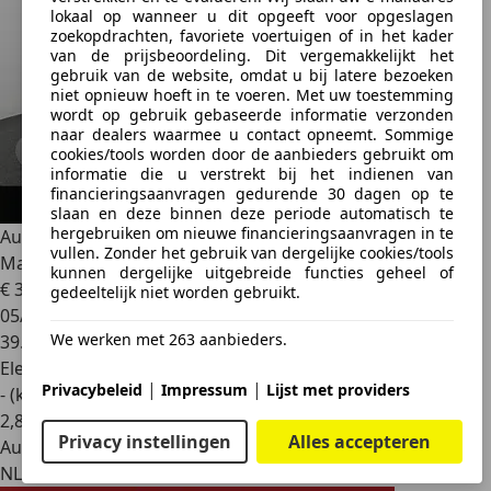
lokaal op wanneer u dit opgeeft voor opgeslagen
zoekopdrachten, favoriete voertuigen of in het kader
van de prijsbeoordeling. Dit vergemakkelijkt het
gebruik van de website, omdat u bij latere bezoeken
niet opnieuw hoeft in te voeren. Met uw toestemming
wordt op gebruik gebaseerde informatie verzonden
naar dealers waarmee u contact opneemt. Sommige
cookies/tools worden door de aanbieders gebruikt om
informatie die u verstrekt bij het indienen van
financieringsaanvragen gedurende 30 dagen op te
slaan en deze binnen deze periode automatisch te
hergebruiken om nieuwe financieringsaanvragen in te
Audi Q4 e-tron
40 Advanced edition 77 kWh SOH 96,1 |
vullen. Zonder het gebruik van dergelijke cookies/tools
Matrix Led |
kunnen dergelijke uitgebreide functies geheel of
€ 34.950
1
gedeeltelijk niet worden gebruikt.
05/2023
We werken met 263 aanbieders.
39.335 km
Elektrisch
|
|
Privacybeleid
Impressum
Lijst met providers
- (kWh/100 km)
2
,
8
Privacy instellingen
Alles accepteren
Autobedrijf
NL 7905 SE