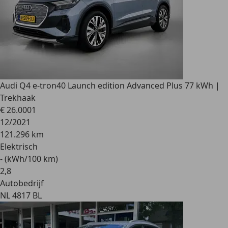
Audi Q4 e-tron
40 Launch edition Advanced Plus 77 kWh |
Trekhaak
€ 26.000
1
12/2021
121.296 km
Elektrisch
- (kWh/100 km)
2
,
8
Autobedrijf
NL 4817 BL