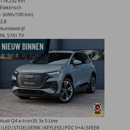
116.232 km
Elektrisch
- (kWh/100 km)
2
,
8
Autobedrijf
NL 5741 TV
Audi Q4 e-tron
35 3x S-Line
|LED|STOELVERW.|KEYLESS|PDC V+A|SFEER