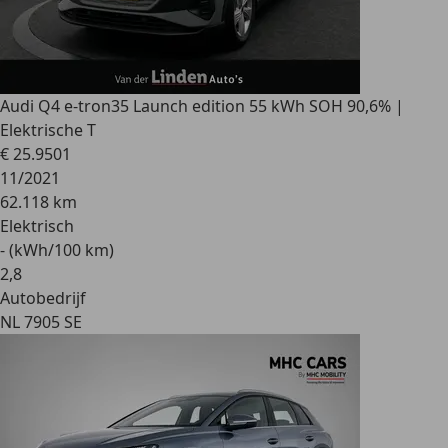
Audi Q4 e-tron
35 Launch edition 55 kWh SOH 90,6% |
Elektrische T
€ 25.950
1
11/2021
62.118 km
Elektrisch
- (kWh/100 km)
2
,
8
Autobedrijf
NL 7905 SE