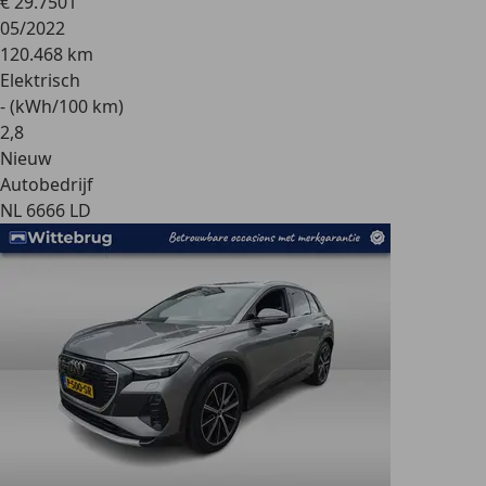
€ 29.750
1
05/2022
120.468 km
Elektrisch
- (kWh/100 km)
2
,
8
Nieuw
Autobedrijf
NL 6666 LD