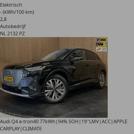
Elektrisch
- (kWh/100 km)
2
,
8
Autobedrijf
NL 2132 PZ
Audi Q4 e-tron
40 77kWh|94% SOH|19''LMV|ACC|APPLE
CARPLAY|CLIMATE