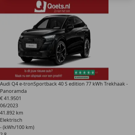
Audi Q4 e-tron
Sportback 40 S edition 77 kWh Trekhaak -
Panoramda
€ 41.950
1
06/2023
41.892 km
Elektrisch
- (kWh/100 km)
2
,
8