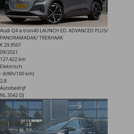
Audi Q4 e-tron
40 LAUNCH ED. ADVANCED PLUS/
PANORAMADAK/ TREKHAAK
€ 29.950
1
09/2021
127.422 km
Elektrisch
- (kWh/100 km)
2
,
8
Autobedrijf
NL 3542 DJ