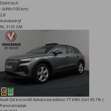
Elektrisch
- (kWh/100 km)
2
,
8
Autobedrijf
NL 3135 GM
Audi Q4 e-tron
40 Advanced edition 77 kWh SoH 93.1% |
Panoramadak