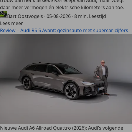
trouw aan het klassieke RS-recept van Audi, maar voegt
daar meer vermogen én elektrische kilometers aan toe.
Bart Oostvogels
·
05-08-2026
·
8 min. Leestijd
Lees meer
Review – Audi RS 5 Avant: gezinsauto met supercar-cijfers
Nieuwe Audi A6 Allroad Quattro (2026): Audi’s volgende