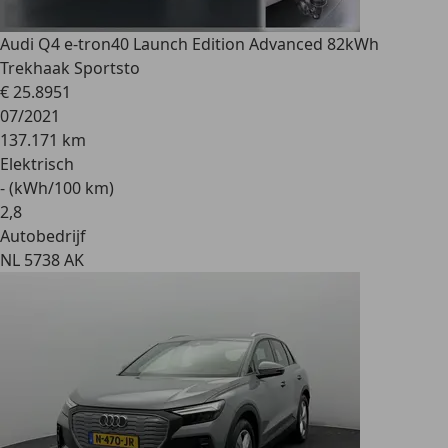
Audi Q4 e-tron
40 Launch Edition Advanced 82kWh
Trekhaak Sportsto
€ 25.895
1
07/2021
137.171 km
Elektrisch
- (kWh/100 km)
2
,
8
Autobedrijf
NL 5738 AK