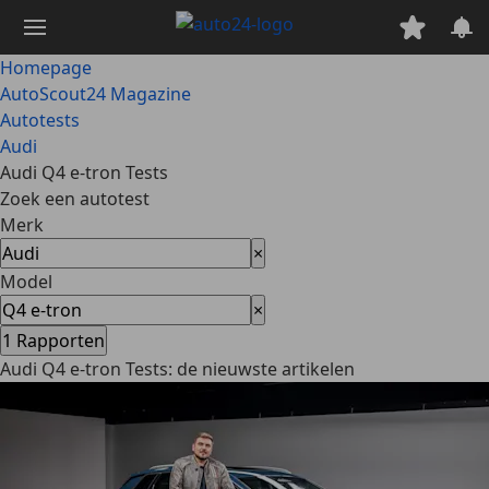
Ga
naar
hoofdinhoud
Homepage
AutoScout24 Magazine
Autotests
Audi
Audi Q4 e-tron Tests
Zoek een autotest
Merk
×
Model
×
1
Rapporten
Audi Q4 e-tron Tests: de nieuwste artikelen