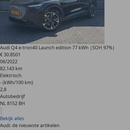
Audi Q4 e-tron
40 Launch edition 77 kWh |SOH 97%|
€ 30.850
1
06/2022
82.143 km
Elektrisch
- (kWh/100 km)
2
,
8
Autobedrijf
NL 8152 BH
Bekijk alles
Audi: de nieuwste artikelen