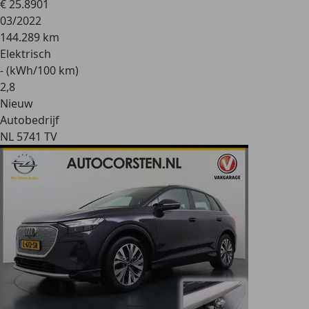
€ 25.890
1
03/2022
144.289 km
Elektrisch
- (kWh/100 km)
2
,
8
Nieuw
Autobedrijf
NL 5741 TV