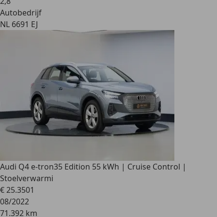
2
,
8
Autobedrijf
NL 6691 EJ
Audi Q4 e-tron
35 Edition 55 kWh | Cruise Control |
Stoelverwarmi
€ 25.350
1
08/2022
71.392 km