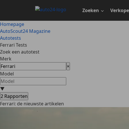
Ga
naar
Zoeken
Verkop
hoofdinhoud
Homepage
AutoScout24 Magazine
Autotests
Ferrari Tests
Zoek een autotest
Merk
×
Model
▼
2
Rapporten
Ferrari: de nieuwste artikelen