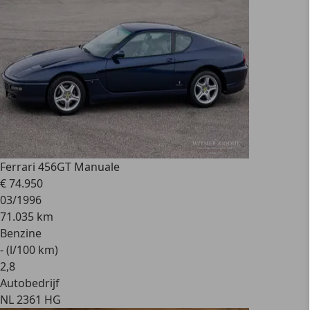
Ferrari 456
GT Manuale
€ 74.950
03/1996
71.035 km
Benzine
- (l/100 km)
2
,
8
Autobedrijf
NL 2361 HG