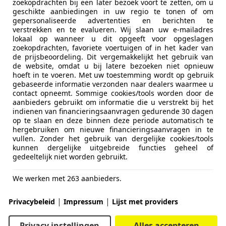
zoekopdrachten bij een later bezoek voort te zetten, om u
geschikte aanbiedingen in uw regio te tonen of om
gepersonaliseerde advertenties en berichten te
verstrekken en te evalueren. Wij slaan uw e-mailadres
lokaal op wanneer u dit opgeeft voor opgeslagen
zoekopdrachten, favoriete voertuigen of in het kader van
de prijsbeoordeling. Dit vergemakkelijkt het gebruik van
de website, omdat u bij latere bezoeken niet opnieuw
hoeft in te voeren. Met uw toestemming wordt op gebruik
gebaseerde informatie verzonden naar dealers waarmee u
contact opneemt. Sommige cookies/tools worden door de
aanbieders gebruikt om informatie die u verstrekt bij het
indienen van financieringsaanvragen gedurende 30 dagen
op te slaan en deze binnen deze periode automatisch te
hergebruiken om nieuwe financieringsaanvragen in te
vullen. Zonder het gebruik van dergelijke cookies/tools
kunnen dergelijke uitgebreide functies geheel of
gedeeltelijk niet worden gebruikt.
We werken met 263 aanbieders.
|
|
Privacybeleid
Impressum
Lijst met providers
Privacy instellingen
Alles accepteren