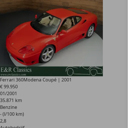
Ferrari 360
Modena Coupé | 2001
€ 99.950
01/2001
35.871 km
Benzine
- (l/100 km)
2
,
8
Autobedrijf