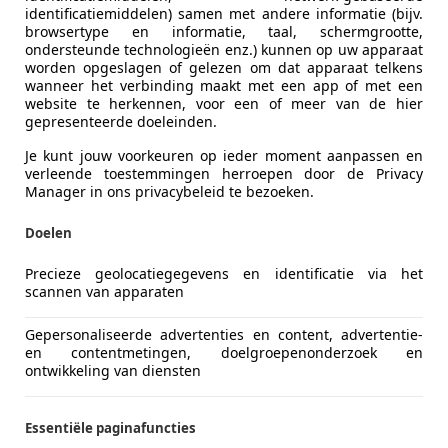
identificatiemiddelen) samen met andere informatie (bijv.
browsertype en informatie, taal, schermgrootte,
ondersteunde technologieën enz.) kunnen op uw apparaat
worden opgeslagen of gelezen om dat apparaat telkens
wanneer het verbinding maakt met een app of met een
website te herkennen, voor een of meer van de hier
gepresenteerde doeleinden.
Je kunt jouw voorkeuren op ieder moment aanpassen en
verleende toestemmingen herroepen door de Privacy
Manager in ons privacybeleid te bezoeken.
ergpas. Hiermee belanden we midden in het liefdesrelaas v
Doelen
Precieze geolocatiegegevens en identificatie via het
scannen van apparaten
Gepersonaliseerde advertenties en content, advertentie-
en contentmetingen, doelgroepenonderzoek en
ontwikkeling van diensten
Essentiële paginafuncties