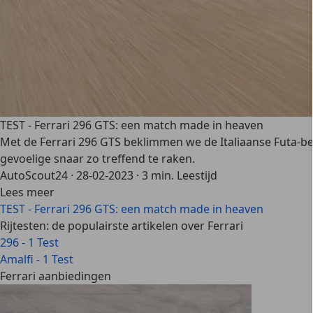
TEST - Ferrari 296 GTS: een match made in heaven
Met de Ferrari 296 GTS beklimmen we de Italiaanse Futa-b
gevoelige snaar zo treffend te raken.
AutoScout24
·
28-02-2023
·
3 min. Leestijd
Lees meer
TEST - Ferrari 296 GTS: een match made in heaven
Rijtesten: de populairste artikelen over Ferrari
296 - 1 Test
Amalfi - 1 Test
Ferrari aanbiedingen