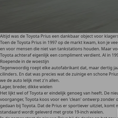
Altijd was de Toyota Prius een dankbaar object voor klagers: 
Toen de Toyota Prius in 1997 op de markt kwam, kon je veel 
en voor mensen die niet van tankstations houden. Maar voo
Toyota achteraf eigenlijk een compliment verdient. Al in 1
Roepende in de woestijn
Tegenwoordig roept elke autofabrikant dat, maar dertig jaa
cilinders. En dat was precies wat de zuinige en schone Priu
we de auto lelijk met z'n allen.
Lager, breder, dikke wielen
Het lijkt wel of Toyota er eindelijk genoeg van heeft. De ni
voorganger, Toyota koos voor een 'clean' ontwerp zonder ov
gedaan bij Toyota. Dat de Prius er sportiever uitziet, kom
standaard wordt geleverd met grote 19-inch wielen.