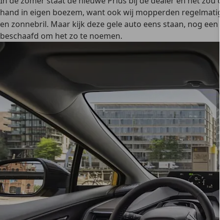
In de zomer staat de nieuwe Prius bij de dealer en het zou
hand in eigen boezem, want ook wij mopperden regelmatig o
en zonnebril. Maar kijk deze gele auto eens staan, nog een 
beschaafd om het zo te noemen.