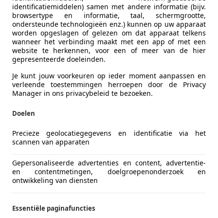
identificatiemiddelen) samen met andere informatie (bijv.
browsertype en informatie, taal, schermgrootte,
ondersteunde technologieën enz.) kunnen op uw apparaat
worden opgeslagen of gelezen om dat apparaat telkens
wanneer het verbinding maakt met een app of met een
website te herkennen, voor een of meer van de hier
gepresenteerde doeleinden.
Je kunt jouw voorkeuren op ieder moment aanpassen en
verleende toestemmingen herroepen door de Privacy
Manager in ons privacybeleid te bezoeken.
Doelen
Precieze geolocatiegegevens en identificatie via het
n de Prius is in Europa alleen nog te koop als plug-in hybri
scannen van apparaten
nzinemotor (152 pk) zorgt samen met een elektromotor (163 
Gepersonaliseerde advertenties en content, advertentie-
 nog in 11,1 seconden, de nieuwe heeft maar 6,9 tellen nod
en contentmetingen, doelgroepenonderzoek en
ontwikkeling van diensten
id werd gewerkt. De batterijcapaciteit werd een stuk groter
. De officiële WLTP-uitstootcijfers zijn nog niet bekend, 
Essentiële paginafuncties