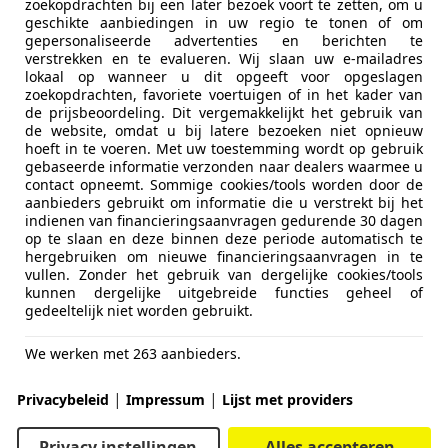
zoekopdrachten bij een later bezoek voort te zetten, om u
geschikte aanbiedingen in uw regio te tonen of om
gepersonaliseerde advertenties en berichten te
verstrekken en te evalueren. Wij slaan uw e-mailadres
lokaal op wanneer u dit opgeeft voor opgeslagen
zoekopdrachten, favoriete voertuigen of in het kader van
de prijsbeoordeling. Dit vergemakkelijkt het gebruik van
de website, omdat u bij latere bezoeken niet opnieuw
hoeft in te voeren. Met uw toestemming wordt op gebruik
gebaseerde informatie verzonden naar dealers waarmee u
contact opneemt. Sommige cookies/tools worden door de
aanbieders gebruikt om informatie die u verstrekt bij het
indienen van financieringsaanvragen gedurende 30 dagen
op te slaan en deze binnen deze periode automatisch te
hergebruiken om nieuwe financieringsaanvragen in te
vullen. Zonder het gebruik van dergelijke cookies/tools
kunnen dergelijke uitgebreide functies geheel of
gedeeltelijk niet worden gebruikt.
We werken met 263 aanbieders.
|
|
Privacybeleid
Impressum
Lijst met providers
Privacy instellingen
Alles accepteren