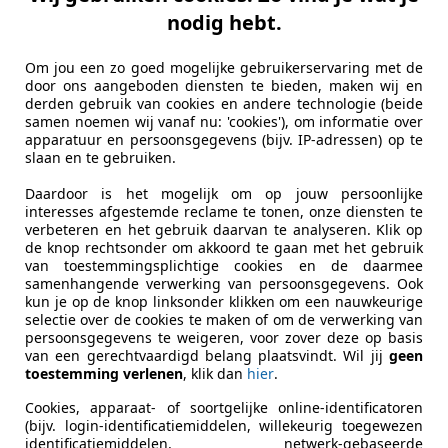
 ons niet verbazen als hij de ster van de showroom wordt. 
nodig hebt.
ver het uiterlijk. Dat deden we vooral bij de Prius Wagon 
heel klein beetje gecamoufleerd, omdat het een voorseriemode
Om jou een zo goed mogelijke gebruikerservaring met de
door ons aangeboden diensten te bieden, maken wij en
derden gebruik van cookies en andere technologie (beide
samen noemen wij vanaf nu: 'cookies'), om informatie over
apparatuur en persoonsgegevens (bijv. IP-adressen) op te
slaan en te gebruiken.
Daardoor is het mogelijk om op jouw persoonlijke
interesses afgestemde reclame te tonen, onze diensten te
verbeteren en het gebruik daarvan te analyseren. Klik op
de knop rechtsonder om akkoord te gaan met het gebruik
van toestemmingsplichtige cookies en de daarmee
samenhangende verwerking van persoonsgegevens. Ook
kun je op de knop linksonder klikken om een nauwkeurige
selectie over de cookies te maken of om de verwerking van
persoonsgegevens te weigeren, voor zover deze op basis
van een gerechtvaardigd belang plaatsvindt. Wil jij
geen
toestemming verlenen
, klik dan
hier
.
Cookies, apparaat- of soortgelijke online-identificatoren
(bijv. login-identificatiemiddelen, willekeurig toegewezen
identificatiemiddelen, netwerk-gebaseerde