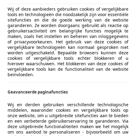
nu's in het multimediasysteem en de bediening zijn logische
Wij of deze aanbieders gebruiken cookies of vergelijkbare
en centraal touchscreen en digitaal instrumentarium. Nadeel
tools en technologieën die noodzakelijk zijn voor essentiële
chter het stuur verborgen.
sitefuncties en die de goede werking van de website
een zachte vulling. Vooral rond je schouders heb je weinig 
garanderen. Ze worden doorgaans gebruikt als reactie op
gebruikersactiviteit om belangrijke functies mogelijk te
it je dan ook prima. De sportieve vormgeving moet ergens to
maken, zoals het instellen en beheren van inloggegevens
 beenruimte is redelijk, maar niet meer dan dat.
of privacyvoorkeuren. Het gebruik van deze cookies of
 dat terwijl de Prius in veel grote steden als taxi wordt ing
vergelijkbare technologieën kan normaal gesproken niet
worden uitgeschakeld. Bepaalde browsers kunnen deze
cookies of vergelijkbare tools echter blokkeren of u
hierover waarschuwen. Het blokkeren van deze cookies of
 en ook de goede prestaties in combinatie met het lage ver
vergelijkbare tools kan de functionaliteit van de website
beïnvloeden.
rijdende auto.
Geavanceerde paginafuncties
Wij en derden gebruiken verschillende technologische
middelen, waaronder cookies en vergelijkbare tools op
onze website, om u uitgebreide sitefuncties aan te bieden
en een verbeterde gebruikerservaring te garanderen. Via
deze uitgebreide functionaliteiten maken we het mogelijk
om ons aanbod te personaliseren - bijvoorbeeld om uw