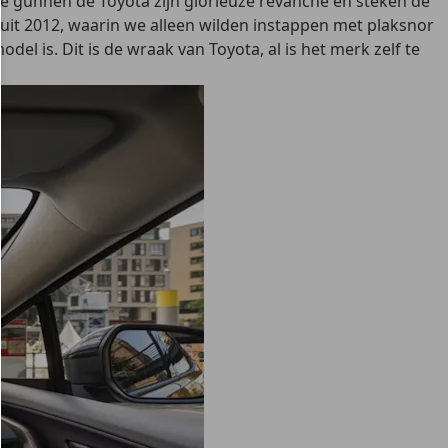
We gunnen de Toyota zijn glorieuze revanche en steken de
uit 2012, waarin we alleen wilden instappen met plaksnor
l is. Dit is de wraak van Toyota, al is het merk zelf te