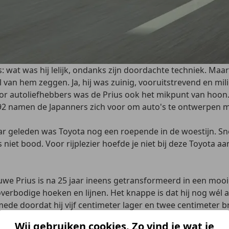
wat was hij lelijk, ondanks zijn doordachte techniek. Maar bi
van hem zeggen. Ja, hij was zuinig, vooruitstrevend en mili
r autoliefhebbers was de Prius ook het mikpunt van hoon. 
992 namen de Japanners zich voor om auto's te ontwerpen me
r geleden was Toyota nog een roepende in de woestijn. Snel
s niet bood. Voor rijplezier hoefde je niet bij deze Toyota 
euwe Prius is na 25 jaar ineens getransformeerd in een mooie
erbodige hoeken en lijnen. Het knappe is dat hij nog wél a
t mede doordat hij vijf centimeter lager en twee centimete
Wij gebruiken cookies. Zo vind je wat je