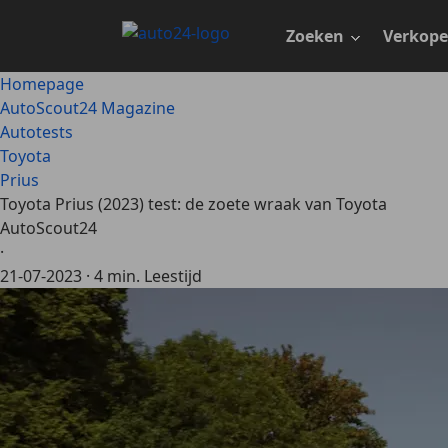
Ga
naar
Zoeken
Verkop
hoofdinhoud
Homepage
AutoScout24 Magazine
Autotests
Toyota
Prius
Toyota Prius (2023) test: de zoete wraak van Toyota
AutoScout24
·
21-07-2023
·
4 min. Leestijd