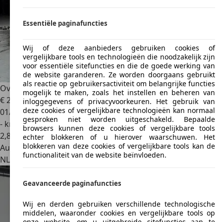
Essentiële paginafuncties
Wij of deze aanbieders gebruiken cookies of
vergelijkbare tools en technologieën die noodzakelijk zijn
voor essentiële sitefuncties en die de goede werking van
de website garanderen. Ze worden doorgaans gebruikt
als reactie op gebruikersactiviteit om belangrijke functies
Overig
Powerboat Martini Racing
mogelijk te maken, zoals het instellen en beheren van
€ 27.950
inloggegevens of privacyvoorkeuren. Het gebruik van
deze cookies of vergelijkbare technologieën kan normaal
01/2025
gesproken niet worden uitgeschakeld. Bepaalde
- km
browsers kunnen deze cookies of vergelijkbare tools
2
,
8
echter blokkeren of u hierover waarschuwen. Het
blokkeren van deze cookies of vergelijkbare tools kan de
Autobedrijf
functionaliteit van de website beïnvloeden.
NL 5405 AA
Uden
Geavanceerde paginafuncties
Wij en derden gebruiken verschillende technologische
middelen, waaronder cookies en vergelijkbare tools op
onze website, om u uitgebreide sitefuncties aan te