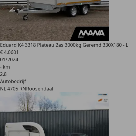
Eduard
K4 3318 Plateau 2as 3000kg Geremd 330X180 - L
€ 4.060
1
01/2024
- km
2
,
8
Autobedrijf
NL 4705 RN
Roosendaal