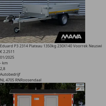
Eduard
P3 2314 Plateau 1350kg 230X140 Voorrek Neuswi
€ 2.251
1
01/2025
- km
2
,
8
Autobedrijf
NL 4705 RN
Roosendaal