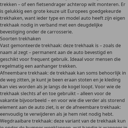
trekken
– of een fietsendrager achterop wilt monteren. Er
is gelukkig een grote keuze uit
Europees goedgekeurde
trekhaken
, want
ieder type en model auto heeft zijn eigen
trekhaak
nodig in verband met een deugdelijke
bevestiging onder de carrosserie.
Soorten trekhaken
Vast gemonteerde trekhaak
: deze trekhaak is – zoals de
naam al zegt – permanent aan de auto bevestigd en
geschikt voor frequent gebruik. Ideaal voor mensen die
regelmatig een aanhanger trekken.
Afneembare trekhaak
: de trekhaak kan soms behoorlijk in
de weg zitten, je kunt je been eraan stoten en je kleding
kan vies worden als je langs de kogel loopt. Voor wie de
trekhaak
slechts af en toe gebruikt
– alleen voor de
vakantie bijvoorbeeld – en voor wie die verder als storend
element aan de auto ziet, is er de afneembare trekhaak:
eenvoudig te verwijderen
als je hem niet nodig hebt.
Wegdraaibare trekhaak
: deze variant van de trekhaak kun
je
onder de bumper wegklappen
, wat handig is wanneer je