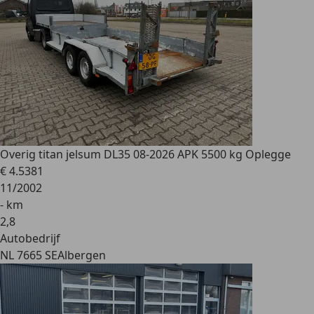
Overig
titan jelsum DL35 08-2026 APK 5500 kg Oplegge
€ 4.538
1
11/2002
- km
2
,
8
Autobedrijf
NL 7665 SE
Albergen