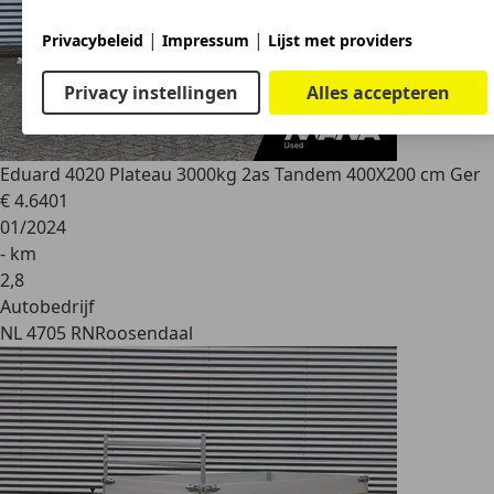
|
|
Privacybeleid
Impressum
Lijst met providers
Privacy instellingen
Alles accepteren
Eduard
4020 Plateau 3000kg 2as Tandem 400X200 cm Ger
€ 4.640
1
01/2024
- km
2
,
8
Autobedrijf
NL 4705 RN
Roosendaal