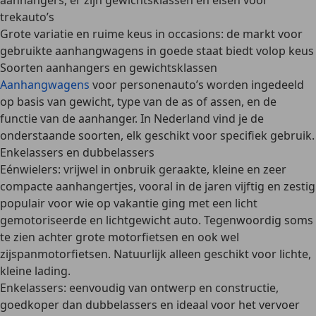
aanhangers, er zijn gewichtsklassen en eisen voor
trekauto’s
Grote variatie en ruime keus in occasions: de markt voor
gebruikte aanhangwagens in goede staat biedt volop keus
Soorten aanhangers en gewichtsklassen
Aanhangwagens
voor personenauto’s worden ingedeeld
op basis van
gewicht, type van de as of assen, en de
functie
van de aanhanger. In Nederland vind je de
onderstaande soorten, elk geschikt voor specifiek gebruik.
Enkelassers en dubbelassers
Eénwielers
: vrijwel in onbruik geraakte,
kleine en zeer
compacte
aanhangertjes, vooral in de jaren vijftig en zestig
populair voor wie op vakantie ging met een licht
gemotoriseerde en lichtgewicht auto. Tegenwoordig soms
te zien achter
grote motorfietsen
en ook wel
zijspanmotorfietsen. Natuurlijk alleen geschikt voor
lichte,
kleine lading
.
Enkelassers
: eenvoudig van ontwerp en constructie,
goedkoper dan dubbelassers
en ideaal voor het vervoer