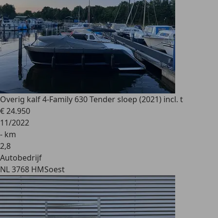
Overig
kalf 4-Family 630 Tender sloep (2021) incl. t
€ 24.950
11/2022
- km
2
,
8
Autobedrijf
NL 3768 HM
Soest