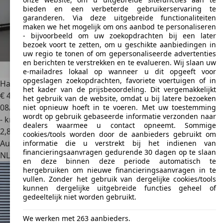
bieden en een verbeterde gebruikerservaring te
garanderen. Via deze uitgebreide functionaliteiten
maken we het mogelijk om ons aanbod te personaliseren
- bijvoorbeeld om uw zoekopdrachten bij een later
bezoek voort te zetten, om u geschikte aanbiedingen in
uw regio te tonen of om gepersonaliseerde advertenties
en berichten te verstrekken en te evalueren. Wij slaan uw
e-mailadres lokaal op wanneer u dit opgeeft voor
opgeslagen zoekopdrachten, favoriete voertuigen of in
Hapert
AZURE 2021 Plateauwagen 305 x 180
het kader van de prijsbeoordeling. Dit vergemakkelijkt
€ 4.538
1
het gebruik van de website, omdat u bij latere bezoeken
08/2021
niet opnieuw hoeft in te voeren. Met uw toestemming
wordt op gebruik gebaseerde informatie verzonden naar
- km
dealers waarmee u contact opneemt. Sommige
2
,
8
cookies/tools worden door de aanbieders gebruikt om
Autobedrijf
informatie die u verstrekt bij het indienen van
financieringsaanvragen gedurende 30 dagen op te slaan
NL 7679 VJ
Langeveen
en deze binnen deze periode automatisch te
hergebruiken om nieuwe financieringsaanvragen in te
vullen. Zonder het gebruik van dergelijke cookies/tools
kunnen dergelijke uitgebreide functies geheel of
gedeeltelijk niet worden gebruikt.
We werken met 263 aanbieders.