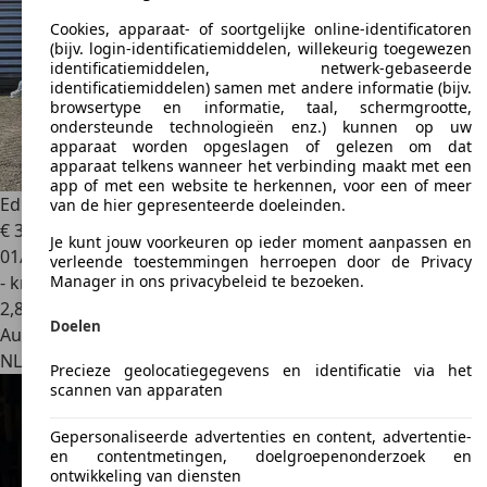
Cookies, apparaat- of soortgelijke online-identificatoren
(bijv. login-identificatiemiddelen, willekeurig toegewezen
identificatiemiddelen, netwerk-gebaseerde
identificatiemiddelen) samen met andere informatie (bijv.
browsertype en informatie, taal, schermgrootte,
ondersteunde technologieën enz.) kunnen op uw
apparaat worden opgeslagen of gelezen om dat
apparaat telkens wanneer het verbinding maakt met een
app of met een website te herkennen, voor een of meer
Eduard
K4 3318 Plateau 2as 2700kg Geremd 330X180
van de hier gepresenteerde doeleinden.
€ 3.908
1
Je kunt jouw voorkeuren op ieder moment aanpassen en
01/2024
verleende toestemmingen herroepen door de Privacy
- km
Manager in ons privacybeleid te bezoeken.
2
,
8
Doelen
Autobedrijf
NL 4705 RN
Roosendaal
Precieze geolocatiegegevens en identificatie via het
scannen van apparaten
Gepersonaliseerde advertenties en content, advertentie-
en contentmetingen, doelgroepenonderzoek en
ontwikkeling van diensten