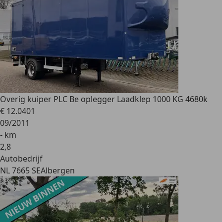
Overig
kuiper PLC Be oplegger Laadklep 1000 KG 4680k
€ 12.040
1
09/2011
- km
2
,
8
Autobedrijf
NL 7665 SE
Albergen