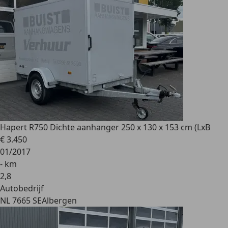
Hapert
R750 Dichte aanhanger 250 x 130 x 153 cm (LxB
€ 3.450
01/2017
- km
2
,
8
Autobedrijf
NL 7665 SE
Albergen