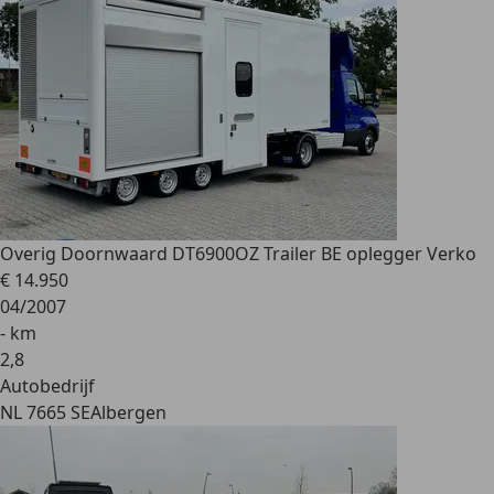
Overig
Doornwaard DT6900OZ Trailer BE oplegger Verko
€ 14.950
04/2007
- km
2
,
8
Autobedrijf
NL 7665 SE
Albergen