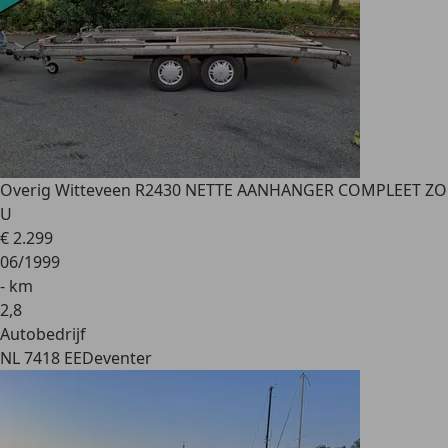
Overig
Witteveen R2430 NETTE AANHANGER COMPLEET ZO
U
€ 2.299
06/1999
- km
2
,
8
Autobedrijf
NL 7418 EE
Deventer