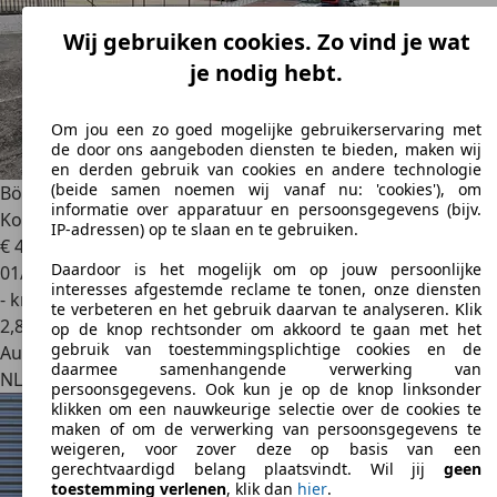
Wij gebruiken cookies. Zo vind je wat
je nodig hebt.
Om jou een zo goed mogelijke gebruikerservaring met
de door ons aangeboden diensten te bieden, maken wij
en derden gebruik van cookies en andere technologie
(beide samen noemen wij vanaf nu: 'cookies'), om
Böckmann
ATP-B Kantelbaar Autotransporter ALKO
informatie over apparatuur en persoonsgegevens (bijv.
Koppeli
IP-adressen) op te slaan en te gebruiken.
€ 4.950
Daardoor is het mogelijk om op jouw persoonlijke
01/2012
interesses afgestemde reclame te tonen, onze diensten
- km
te verbeteren en het gebruik daarvan te analyseren. Klik
2
,
8
op de knop rechtsonder om akkoord te gaan met het
gebruik van toestemmingsplichtige cookies en de
Autobedrijf
daarmee samenhangende verwerking van
NL 7602 PP
Almelo
persoonsgegevens. Ook kun je op de knop linksonder
klikken om een nauwkeurige selectie over de cookies te
maken of om de verwerking van persoonsgegevens te
weigeren, voor zover deze op basis van een
gerechtvaardigd belang plaatsvindt. Wil jij
geen
toestemming verlenen
, klik dan
hier
.