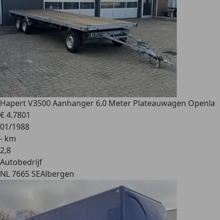
Hapert
V3500 Aanhanger 6.0 Meter Plateauwagen Openla
€ 4.780
1
01/1988
- km
2
,
8
Autobedrijf
NL 7665 SE
Albergen