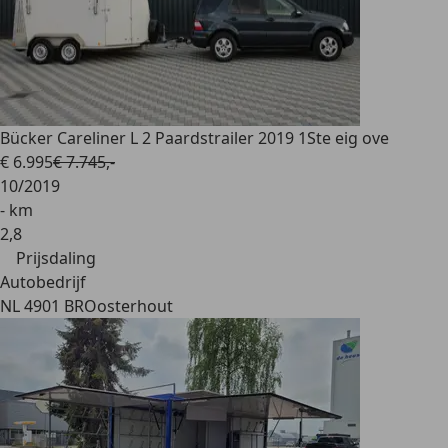
Bücker
Careliner L 2 Paardstrailer 2019 1Ste eig ove
€ 6.995
€ 7.745,-
10/2019
- km
2
,
8
Prijsdaling
Autobedrijf
NL 4901 BR
Oosterhout