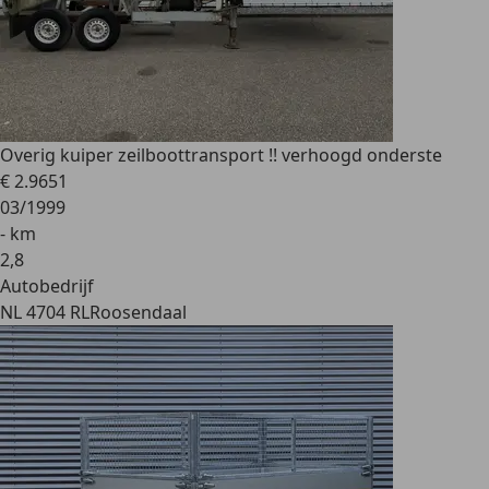
Overig
kuiper zeilboottransport !! verhoogd onderste
€ 2.965
1
03/1999
- km
2
,
8
Autobedrijf
NL 4704 RL
Roosendaal