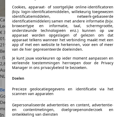
Cookies, apparaat- of soortgelijke online-identificatoren
(bijv. login-identificatiemiddelen, willekeurig toegewezen
identificatiemiddelen, netwerk-gebaseerde
Cadillac CTS
2.6 V6 Sport Luxury Airco, Leder,Trekhaak,
identificatiemiddelen) samen met andere informatie (bijv.
Leder A
browsertype en informatie, taal, schermgrootte,
ondersteunde technologieën enz.) kunnen op uw
€ 3.750
apparaat worden opgeslagen of gelezen om dat
01/2005
apparaat telkens wanneer het verbinding maakt met een
219.978 km
app of met een website te herkennen, voor een of meer
van de hier gepresenteerde doeleinden.
Benzine
- (l/100 km)
Je kunt jouw voorkeuren op ieder moment aanpassen en
verleende toestemmingen herroepen door de Privacy
2
,
8
Manager in ons privacybeleid te bezoeken.
Autobedrijf
NL 2371 BP
Roelofarendsveen
Doelen
Precieze geolocatiegegevens en identificatie via het
Bekijk alle Cadillac CTS aanbiedingen
scannen van apparaten
Goede redenen
De Cadillac CTS biedt veel rijplezier dankzij krachtige
Gepersonaliseerde advertenties en content, advertentie-
motoren.
en contentmetingen, doelgroepenonderzoek en
ontwikkeling van diensten
In het interieur wacht alle inzittenden veel ruimte.