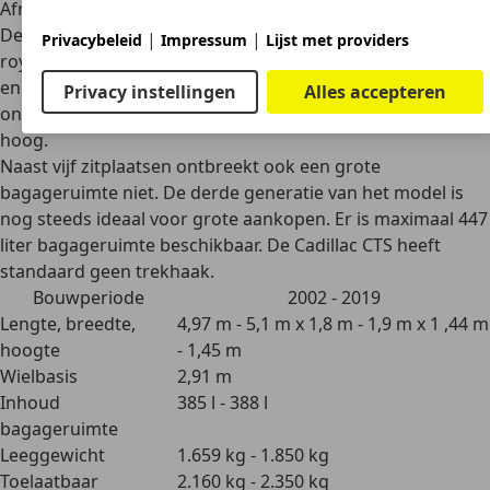
Afmetingen
De Cadillac CTS is een grote sedan en biedt dankzij zijn
|
|
Privacybeleid
Impressum
Lijst met providers
royale afmetingen voldoende ruimte voor het hele gezin
en maximaal vijf personen. De romp van het model is
Privacy instellingen
Alles accepteren
ongeveer vijf meter lang, 1,8 meter breed en 1,5 meter
hoog.
Naast vijf zitplaatsen ontbreekt ook een
grote
bagageruimte
niet. De derde generatie van het model is
nog steeds ideaal voor grote aankopen. Er is
maximaal 447
liter bagageruimte
beschikbaar. De Cadillac CTS heeft
standaard geen trekhaak.
Bouwperiode
2002 - 2019
Lengte, breedte,
4,97 m - 5,1 m x 1,8 m - 1,9 m x 1 ,44 m
hoogte
- 1,45 m
Wielbasis
2,91 m
Inhoud
385 l - 388 l
bagageruimte
Leeggewicht
1.659 kg - 1.850 kg
Toelaatbaar
2.160 kg - 2.350 kg