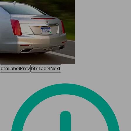
btnLabelPrev
btnLabelNext