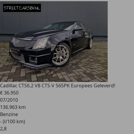
Cadillac CTS
6.2 V8 CTS-V 565PK Europees Geleverd!
€ 36.950
07/2010
136.963 km
Benzine
- (l/100 km)
2
,
8