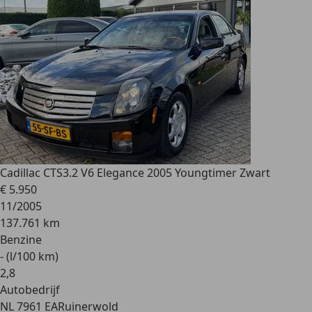
Cadillac CTS
3.2 V6 Elegance 2005 Youngtimer Zwart
€ 5.950
11/2005
137.761 km
Benzine
- (l/100 km)
2
,
8
Autobedrijf
NL 7961 EA
Ruinerwold