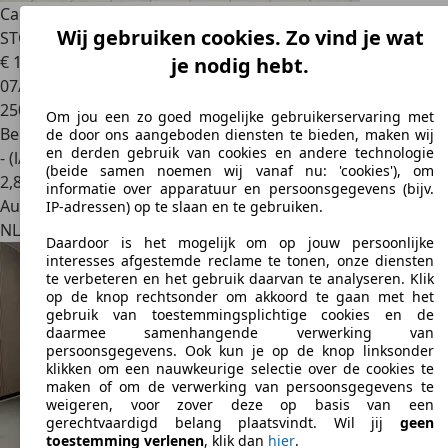
Cadillac CTS
2.0 Premium met LPG installatie + PANO /
Wij gebruiken cookies. Zo vind je wat
STOELVERK
€ 18.900
je nodig hebt.
07/2015
250.587 km
Om jou een zo goed mogelijke gebruikerservaring met
Benzine
de door ons aangeboden diensten te bieden, maken wij
en derden gebruik van cookies en andere technologie
- (l/100 km)
(beide samen noemen wij vanaf nu: 'cookies'), om
2
,
8
informatie over apparatuur en persoonsgegevens (bijv.
Autobedrijf
IP-adressen) op te slaan en te gebruiken.
NL 4004 JV
Tiel
Daardoor is het mogelijk om op jouw persoonlijke
interesses afgestemde reclame te tonen, onze diensten
te verbeteren en het gebruik daarvan te analyseren. Klik
op de knop rechtsonder om akkoord te gaan met het
gebruik van toestemmingsplichtige cookies en de
daarmee samenhangende verwerking van
persoonsgegevens. Ook kun je op de knop linksonder
klikken om een nauwkeurige selectie over de cookies te
maken of om de verwerking van persoonsgegevens te
weigeren, voor zover deze op basis van een
gerechtvaardigd belang plaatsvindt. Wil jij
geen
toestemming verlenen
, klik dan
hier
.