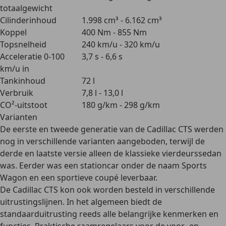
totaalgewicht
Cilinderinhoud
1.998 cm³ - 6.162 cm³
Koppel
400 Nm - 855 Nm
Topsnelheid
240 km/u - 320 km/u
Acceleratie 0-100
3,7 s - 6,6 s
km/u in
Tankinhoud
72 l
Verbruik
7,8 l - 13,0 l
CO²-uitstoot
180 g/km - 298 g/km
Varianten
De eerste en tweede generatie van de Cadillac CTS werden
nog in verschillende varianten aangeboden, terwijl de
derde en laatste versie alleen de
klassieke vierdeurssedan
was. Eerder was een stationcar onder de naam Sports
Wagon en een sportieve coupé leverbaar.
De Cadillac CTS kon ook worden besteld in
verschillende
uitrustingslijnen
. In het algemeen biedt de
standaarduitrusting reeds alle belangrijke kenmerken en