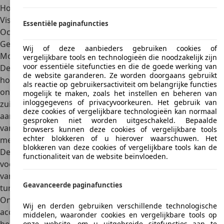
Hogere uitrustingslijnen bieden enorme luxe.
Visueel maakt de sedan indruk met zijn moderne design.
Essentiële paginafuncties
Occasions kunnen vaak zeer goedkoop worden gekocht.
Gegevens
Wij of deze aanbieders gebruiken cookies of
Motoren
vergelijkbare tools en technologieën die noodzakelijk zijn
voor essentiële sitefuncties en die de goede werking van
De
Cadillac CTS is een typische sedan
aangepast aan de
de website garanderen. Ze worden doorgaans gebruikt
hoge eisen van de Amerikaanse klanten. Die omvatten
als reactie op gebruikersactiviteit om belangrijke functies
onder meer krachtige motoren. Eenvoudige, meestal zeer
mogelijk te maken, zoals het instellen en beheren van
inloggegevens of privacyvoorkeuren. Het gebruik van
zuinige uitvoeringen worden bij de Cadillac CTS niet
deze cookies of vergelijkbare technologieën kan normaal
aangeboden. Deze is
altijd voorzien van krachtige
gesproken niet worden uitgeschakeld. Bepaalde
varianten
, zodat veel rijplezier gegarandeerd is. Dat geldt
browsers kunnen deze cookies of vergelijkbare tools
echter blokkeren of u hierover waarschuwen. Het
met name voor de derde generatie van het voertuig.
blokkeren van deze cookies of vergelijkbare tools kan de
De Cadillac CTS bracht al meer dan
voldoende vermogen
functionaliteit van de website beïnvloeden.
voor dagelijks gebruik in de gewone standaardversie die
vanaf 2013 aan klanten wordt verkocht. De 2,0-liter
Geavanceerde paginafuncties
turbobenzinemotor levert tot
277 pk en tot 400 Nm
.
Ondanks zijn enorme omvang en hoge leeggewicht
Wij en derden gebruiken verschillende technologische
accelereert de Cadillac CTS lichtvoetig. Vanuit stilstand
middelen, waaronder cookies en vergelijkbare tools op
onze website, om u uitgebreide sitefuncties aan te