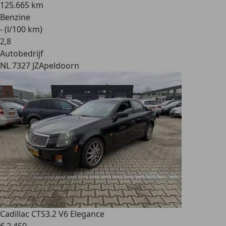
125.665 km
Benzine
- (l/100 km)
2
,
8
Autobedrijf
NL 7327 JZ
Apeldoorn
Cadillac CTS
3.2 V6 Elegance