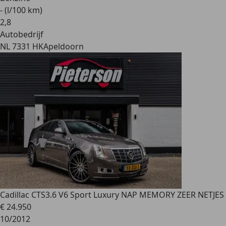
- (l/100 km)
2
,
8
Autobedrijf
NL 7331 HK
Apeldoorn
Cadillac CTS
3.6 V6 Sport Luxury NAP MEMORY ZEER NETJES
€ 24.950
10/2012