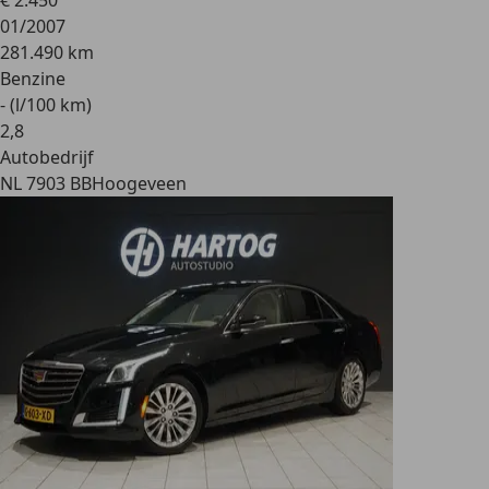
€ 2.450
01/2007
281.490 km
Benzine
- (l/100 km)
2
,
8
Autobedrijf
NL 7903 BB
Hoogeveen