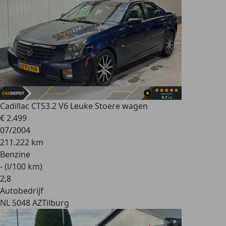
Cadillac CTS
3.2 V6 Leuke Stoere wagen
€ 2.499
07/2004
211.222 km
Benzine
- (l/100 km)
2
,
8
Autobedrijf
NL 5048 AZ
Tilburg