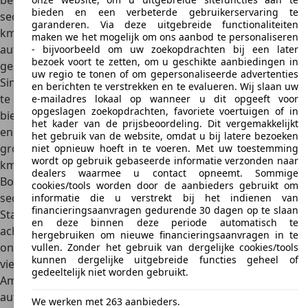
bereikt het model 100 km/u in
iets minder dan 6,6
bieden en een verbeterde gebruikerservaring te
seconden
. De
maximumsnelheid wordt vermeld als
250
garanderen. Via deze uitgebreide functionaliteiten
km/h
. Met deze motor belooft de Amerikaanse
maken we het mogelijk om ons aanbod te personaliseren
autofabrikant een verbruik van ongeveer 8,4 liter per 100
- bijvoorbeeld om uw zoekopdrachten bij een later
bezoek voort te zetten, om u geschikte aanbiedingen in
gereden kilometers
.
uw regio te tonen of om gepersonaliseerde advertenties
Sinds september 2015 is het mogelijk om de Cadillac CTS-V
en berichten te verstrekken en te evalueren. Wij slaan uw
te kopen, een topmodel dat aanzienlijk meer vermogen
e-mailadres lokaal op wanneer u dit opgeeft voor
opgeslagen zoekopdrachten, favoriete voertuigen of in
biedt dan de normale variant. Een indrukwekkende
649 pk
het kader van de prijsbeoordeling. Dit vergemakkelijkt
en 855 Nm koppel
zijn beschikbaar met deze motor. De
het gebruik van de website, omdat u bij latere bezoeken
grote sedan is dan ook enorm sportief op de weg,
tot 320
niet opnieuw hoeft in te voeren. Met uw toestemming
wordt op gebruik gebaseerde informatie verzonden naar
km/u topsnelheid
behoren tot de belangrijkste gegevens.
dealers waarmee u contact opneemt. Sommige
Bovendien bereikt het model de 100 km/u na
slechts 3,7
cookies/tools worden door de aanbieders gebruikt om
seconden
.
informatie die u verstrekt bij het indienen van
financieringsaanvragen gedurende 30 dagen op te slaan
Standaard beschikt de Cadillac CTS over
klassieke
en deze binnen deze periode automatisch te
achterwielaandrijving
om zijn sportieve ambities te
hergebruiken om nieuwe financieringsaanvragen in te
ondersteunen. Op verzoek kan de auto echter ook
met
vullen. Zonder het gebruik van dergelijke cookies/tools
kunnen dergelijke uitgebreide functies geheel of
vierwielaandrijving
worden besteld. Zoals gebruikelijk bij
gedeeltelijk niet worden gebruikt.
Amerikaanse auto's biedt deze sedan ook een
automatische transmissie
in de basisuitrusting.
We werken met 263 aanbieders.