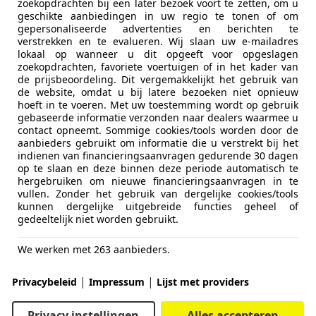
zoekopdrachten bij een later bezoek voort te zetten, om u
geschikte aanbiedingen in uw regio te tonen of om
gepersonaliseerde advertenties en berichten te
verstrekken en te evalueren. Wij slaan uw e-mailadres
lokaal op wanneer u dit opgeeft voor opgeslagen
zoekopdrachten, favoriete voertuigen of in het kader van
de prijsbeoordeling. Dit vergemakkelijkt het gebruik van
de website, omdat u bij latere bezoeken niet opnieuw
hoeft in te voeren. Met uw toestemming wordt op gebruik
gebaseerde informatie verzonden naar dealers waarmee u
contact opneemt. Sommige cookies/tools worden door de
aanbieders gebruikt om informatie die u verstrekt bij het
indienen van financieringsaanvragen gedurende 30 dagen
op te slaan en deze binnen deze periode automatisch te
hergebruiken om nieuwe financieringsaanvragen in te
vullen. Zonder het gebruik van dergelijke cookies/tools
kunnen dergelijke uitgebreide functies geheel of
gedeeltelijk niet worden gebruikt.
We werken met 263 aanbieders.
|
|
Privacybeleid
Impressum
Lijst met providers
Privacy instellingen
Alles accepteren