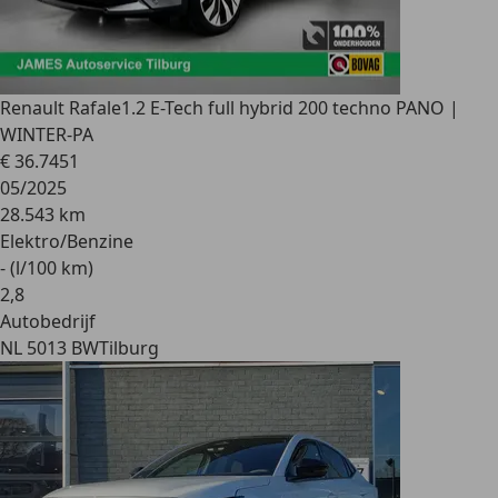
Renault Rafale
1.2 E-Tech full hybrid 200 techno PANO |
WINTER-PA
€ 36.745
1
05/2025
28.543 km
Elektro/Benzine
- (l/100 km)
2
,
8
Autobedrijf
NL 5013 BW
Tilburg