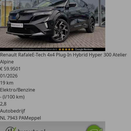
Renault Rafale
E-Tech 4x4 Plug-In Hybrid Hyper 300 Atelier
Alpine
€ 59.950
1
01/2026
19 km
Elektro/Benzine
- (l/100 km)
2
,
8
Autobedrijf
NL 7943 PA
Meppel