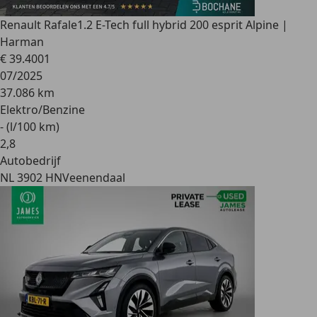
Renault Rafale
1.2 E-Tech full hybrid 200 esprit Alpine |
Harman
€ 39.400
1
07/2025
37.086 km
Elektro/Benzine
- (l/100 km)
2
,
8
Autobedrijf
NL 3902 HN
Veenendaal