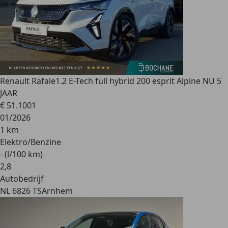
Renault Rafale
1.2 E-Tech full hybrid 200 esprit Alpine NU 5
JAAR
€ 51.100
1
01/2026
1 km
Elektro/Benzine
- (l/100 km)
2
,
8
Autobedrijf
NL 6826 TS
Arnhem