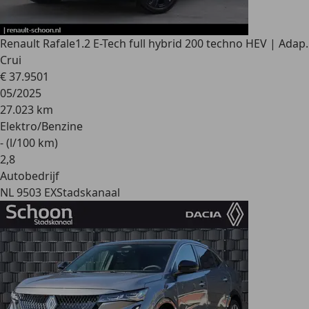
Renault Rafale
1.2 E-Tech full hybrid 200 techno HEV | Adap.
Crui
€ 37.950
1
05/2025
27.023 km
Elektro/Benzine
- (l/100 km)
2
,
8
Autobedrijf
NL 9503 EX
Stadskanaal