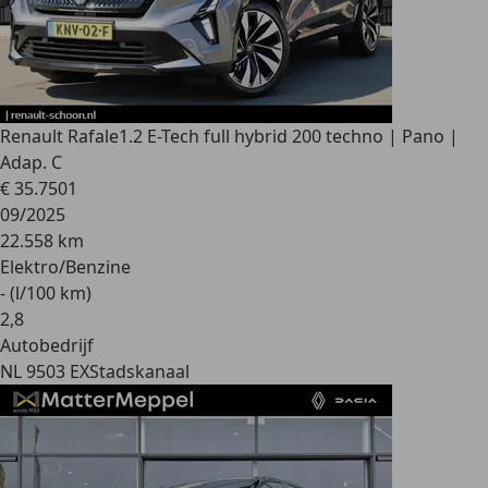
Renault Rafale
1.2 E-Tech full hybrid 200 techno | Pano |
Adap. C
€ 35.750
1
09/2025
22.558 km
Elektro/Benzine
- (l/100 km)
2
,
8
Autobedrijf
NL 9503 EX
Stadskanaal