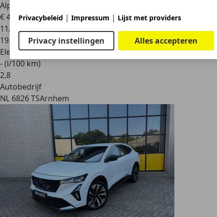
Alpine |
€ 43.700
|
|
Privacybeleid
Impressum
Lijst met providers
11/2024
19.013 km
Privacy instellingen
Alles accepteren
Elektro/Benzine
- (l/100 km)
2
,
8
Autobedrijf
NL 6826 TS
Arnhem