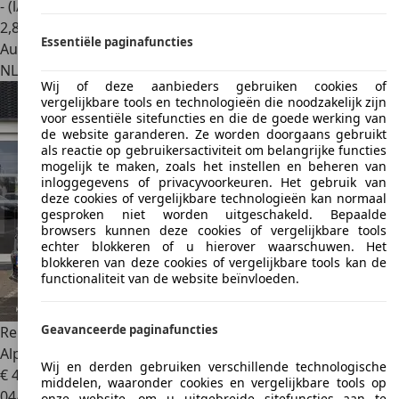
- (l/100 km)
2
,
8
Essentiële paginafuncties
Autobedrijf
NL 3861 SN
Nijkerk
Wij of deze aanbieders gebruiken cookies of
vergelijkbare tools en technologieën die noodzakelijk zijn
voor essentiële sitefuncties en die de goede werking van
de website garanderen. Ze worden doorgaans gebruikt
als reactie op gebruikersactiviteit om belangrijke functies
mogelijk te maken, zoals het instellen en beheren van
inloggegevens of privacyvoorkeuren. Het gebruik van
deze cookies of vergelijkbare technologieën kan normaal
gesproken niet worden uitgeschakeld. Bepaalde
browsers kunnen deze cookies of vergelijkbare tools
echter blokkeren of u hierover waarschuwen. Het
blokkeren van deze cookies of vergelijkbare tools kan de
functionaliteit van de website beïnvloeden.
Geavanceerde paginafuncties
Renault Rafale
1.2 E-Tech 4x4 plug-in hybrid 300 Esprit
Alpine |
Wij en derden gebruiken verschillende technologische
€ 43.500
1
middelen, waaronder cookies en vergelijkbare tools op
04/2025
onze website, om u uitgebreide sitefuncties aan te