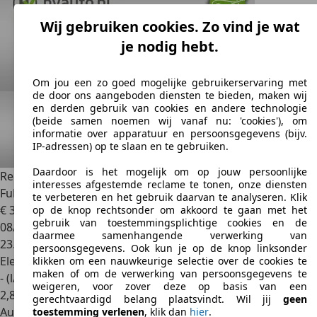
Wij gebruiken cookies. Zo vind je wat
je nodig hebt.
Om jou een zo goed mogelijke gebruikerservaring met
de door ons aangeboden diensten te bieden, maken wij
en derden gebruik van cookies en andere technologie
(beide samen noemen wij vanaf nu: 'cookies'), om
informatie over apparatuur en persoonsgegevens (bijv.
IP-adressen) op te slaan en te gebruiken.
Daardoor is het mogelijk om op jouw persoonlijke
Renault Rafale
E-TECH FULL HYBRID 200PK ESPRIT ALPINE |
interesses afgestemde reclame te tonen, onze diensten
Full opti
te verbeteren en het gebruik daarvan te analyseren. Klik
€ 39.500
op de knop rechtsonder om akkoord te gaan met het
gebruik van toestemmingsplichtige cookies en de
08/2025
daarmee samenhangende verwerking van
23.177 km
persoonsgegevens. Ook kun je op de knop linksonder
Elektro/Benzine
klikken om een nauwkeurige selectie over de cookies te
maken of om de verwerking van persoonsgegevens te
- (l/100 km)
weigeren, voor zover deze op basis van een
2
,
8
gerechtvaardigd belang plaatsvindt. Wil jij
geen
Autobedrijf
toestemming verlenen
, klik dan
hier
.