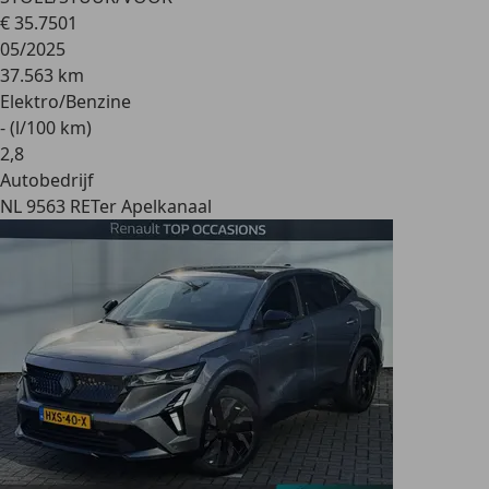
€ 35.750
1
05/2025
37.563 km
Elektro/Benzine
- (l/100 km)
2
,
8
Autobedrijf
NL 9563 RE
Ter Apelkanaal