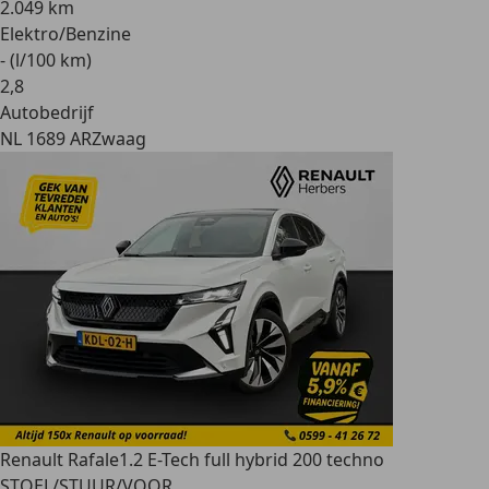
2.049 km
Elektro/Benzine
- (l/100 km)
2
,
8
Autobedrijf
NL 1689 AR
Zwaag
Renault Rafale
1.2 E-Tech full hybrid 200 techno
STOEL/STUUR/VOOR