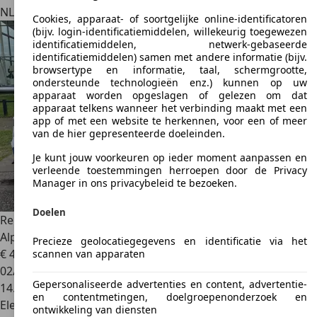
NL 9207 GL
Drachten
Cookies, apparaat- of soortgelijke online-identificatoren
(bijv. login-identificatiemiddelen, willekeurig toegewezen
identificatiemiddelen, netwerk-gebaseerde
identificatiemiddelen) samen met andere informatie (bijv.
browsertype en informatie, taal, schermgrootte,
ondersteunde technologieën enz.) kunnen op uw
apparaat worden opgeslagen of gelezen om dat
apparaat telkens wanneer het verbinding maakt met een
app of met een website te herkennen, voor een of meer
van de hier gepresenteerde doeleinden.
Je kunt jouw voorkeuren op ieder moment aanpassen en
verleende toestemmingen herroepen door de Privacy
Manager in ons privacybeleid te bezoeken.
Doelen
Renault Rafale
1.2 E-Tech 4x4 plug-in hybrid 300PK atelier
Alpine
Precieze geolocatiegegevens en identificatie via het
€ 47.900
scannen van apparaten
02/2025
Gepersonaliseerde advertenties en content, advertentie-
14.635 km
en contentmetingen, doelgroepenonderzoek en
Elektro/Benzine
ontwikkeling van diensten