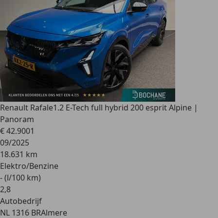
Renault Rafale
1.2 E-Tech full hybrid 200 esprit Alpine |
Panoram
€ 42.900
1
09/2025
18.631 km
Elektro/Benzine
- (l/100 km)
2
,
8
Autobedrijf
NL 1316 BR
Almere