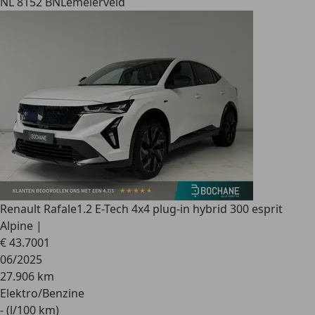
NL 8152 BN
Lemelerveld
Renault Rafale
1.2 E-Tech 4x4 plug-in hybrid 300 esprit
Alpine |
€ 43.700
1
06/2025
27.906 km
Elektro/Benzine
- (l/100 km)