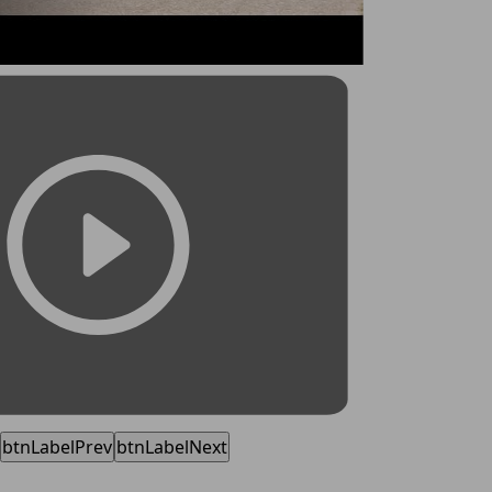
btnLabelPrev
btnLabelNext