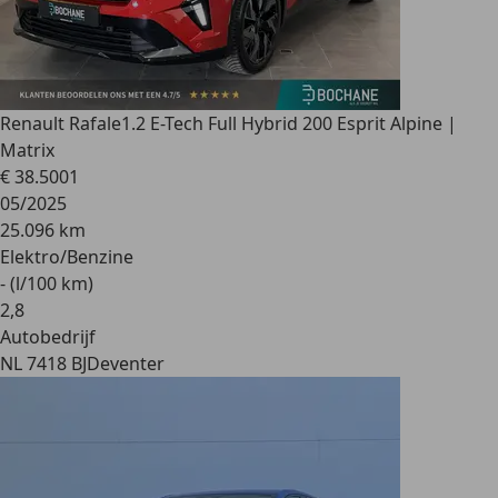
Renault Rafale
1.2 E-Tech Full Hybrid 200 Esprit Alpine |
Matrix
€ 38.500
1
05/2025
25.096 km
Elektro/Benzine
- (l/100 km)
2
,
8
Autobedrijf
NL 7418 BJ
Deventer