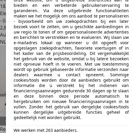
bieden en een verbeterde gebruikerservaring te
18.315 km
garanderen. Via deze uitgebreide functionaliteiten
Elektro/Benzine
maken we het mogelijk om ons aanbod te personaliseren
- (l/100 km)
- bijvoorbeeld om uw zoekopdrachten bij een later
bezoek voort te zetten, om u geschikte aanbiedingen in
2
,
8
uw regio te tonen of om gepersonaliseerde advertenties
Autobedrijf
en berichten te verstrekken en te evalueren. Wij slaan uw
NL 7241 CW
Lochem
e-mailadres lokaal op wanneer u dit opgeeft voor
opgeslagen zoekopdrachten, favoriete voertuigen of in
het kader van de prijsbeoordeling. Dit vergemakkelijkt
het gebruik van de website, omdat u bij latere bezoeken
niet opnieuw hoeft in te voeren. Met uw toestemming
wordt op gebruik gebaseerde informatie verzonden naar
dealers waarmee u contact opneemt. Sommige
cookies/tools worden door de aanbieders gebruikt om
informatie die u verstrekt bij het indienen van
financieringsaanvragen gedurende 30 dagen op te slaan
en deze binnen deze periode automatisch te
hergebruiken om nieuwe financieringsaanvragen in te
vullen. Zonder het gebruik van dergelijke cookies/tools
kunnen dergelijke uitgebreide functies geheel of
gedeeltelijk niet worden gebruikt.
Renault Rafale
1.2 E-Tech 4x4 plug-in hybrid 300 atelier
We werken met 263 aanbieders.