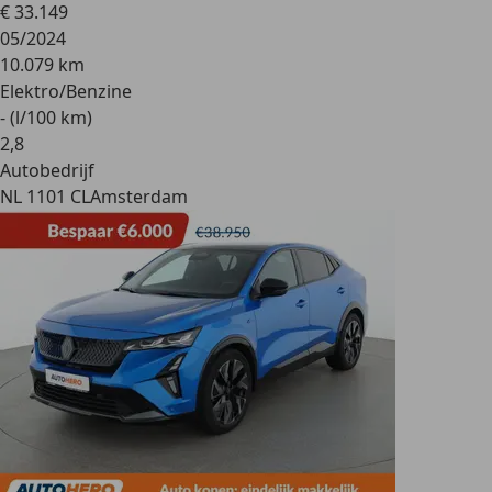
€ 33.149
05/2024
10.079 km
Elektro/Benzine
- (l/100 km)
2
,
8
Autobedrijf
NL 1101 CL
Amsterdam