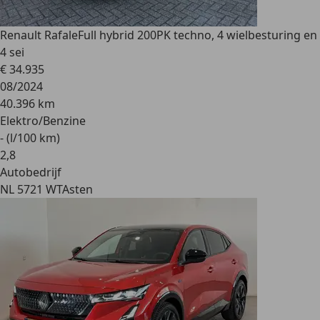
Renault Rafale
Full hybrid 200PK techno, 4 wielbesturing en
4 sei
€ 34.935
08/2024
40.396 km
Elektro/Benzine
- (l/100 km)
2
,
8
Autobedrijf
NL 5721 WT
Asten