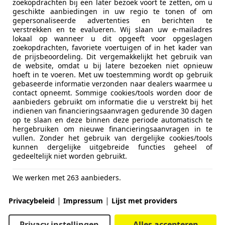
zoekopdrachten bij een later bezoek voort te zetten, om u
aar.
geschikte aanbiedingen in uw regio te tonen of om
de goed bewaart. Na ontvangst van jouw nieuwe tenaamstel
gepersonaliseerde advertenties en berichten te
verstrekken en te evalueren. Wij slaan uw e-mailadres
lokaal op wanneer u dit opgeeft voor opgeslagen
ijven via het internet
, bij een RDW-balie of een Post NL-loc
zoekopdrachten, favoriete voertuigen of in het kader van
 je toch je oude code teruggevonden? Dan is het helaas ni
de prijsbeoordeling. Dit vergemakkelijkt het gebruik van
de website, omdat u bij latere bezoeken niet opnieuw
hoeft in te voeren. Met uw toestemming wordt op gebruik
n
gebaseerde informatie verzonden naar dealers waarmee u
ar stappen ondernemen om problemen te voorkomen. Eerst en
contact opneemt. Sommige cookies/tools worden door de
aanbieders gebruikt om informatie die u verstrekt bij het
indienen van financieringsaanvragen gedurende 30 dagen
 voor het Wegverkeer) om een nieuw
kentekenbewijs
aan te
op te slaan en deze binnen deze periode automatisch te
-mailadres, Burgerservicenummer, het kenteken en chassisnu
hergebruiken om nieuwe financieringsaanvragen in te
vullen. Zonder het gebruik van dergelijke cookies/tools
 4 cijfers van het voertuigidentificatienummer (VIN). Dat num
kunnen dergelijke uitgebreide functies geheel of
 auto op jouw naam staat
, op naam van jouw bedrijf, of al
gedeeltelijk niet worden gebruikt.
 40,00.
nieuwe bewijs in huis hebt. Als je nog oude papieren kentek
We werken met 263 aanbieders.
l een nieuwe hebt aangevraagd, kun je de aanvraag niet ann
|
|
Privacybeleid
Impressum
Lijst met providers
Privacy instellingen
Alles accepteren