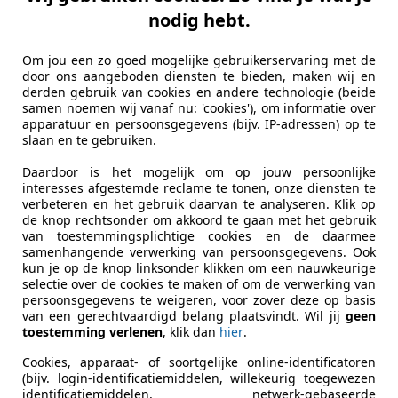
t
dezelfde functie als het overschrijvingsbewijs
. De tenaamst
nodig hebt.
t uit in totaal 9 cijfers.
 een voertuig koopt
. Het tweede deel van de code krijg je – 
Om jou een zo goed mogelijke gebruikerservaring met de
door ons aangeboden diensten te bieden, maken wij en
op het document van de RDW. Deze code heb je
nodig als je
derden gebruik van cookies en andere technologie (beide
mstellingscode goed te bewaren
samen noemen wij vanaf nu: 'cookies'), om informatie over
apparatuur en persoonsgegevens (bijv. IP-adressen) op te
slaan en te gebruiken.
 nodig hebt bij de verkoop of overdracht van een motorvoert
er het voertuig en wordt gebruikt om de tenaamstelling van
Daardoor is het mogelijk om op jouw persoonlijke
interesses afgestemde reclame te tonen, onze diensten te
ervangen door de tenaamstellingscode
.
verbeteren en het gebruik daarvan te analyseren. Klik op
de knop rechtsonder om akkoord te gaan met het gebruik
Wat vraag je aan?
van toestemmingsplichtige cookies en de daarmee
samenhangende verwerking van persoonsgegevens. Ook
zig
Nieuwe tenaamstellingscode
kun je op de knop linksonder klikken om een nauwkeurige
Nieuw kentekenbewijs met nieuwe tenaamstellingscod
selectie over de cookies te maken of om de verwerking van
Nieuw kentekenbewijs
persoonsgegevens te weigeren, voor zover deze op basis
van een gerechtvaardigd belang plaatsvindt. Wil jij
geen
Contact opnemen met lease- of financieringsmaatschap
toestemming verlenen
, klik dan
hier
.
RDW-procedure voor geërfd voertuig volgen
Cookies, apparaat- of soortgelijke online-identificatoren
 niet meer kunt vinden, dan is dat niet meteen een probleem
(bijv. login-identificatiemiddelen, willekeurig toegewezen
d een van deze documenten in je bezit hebben. Dat betekent 
identificatiemiddelen, netwerk-gebaseerde