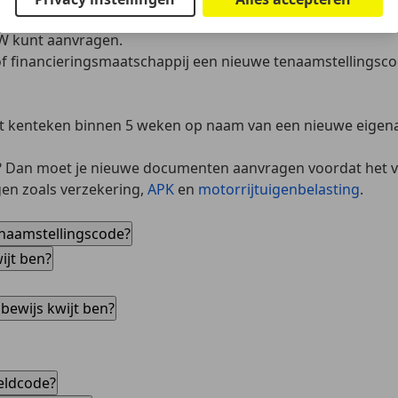
een leaseauto kwijt? Neem dan
contact op met de lease- of 
DW kunt aanvragen.
of financieringsmaatschappij een nieuwe tenaamstellingsc
t kenteken binnen 5 weken op naam van een nieuwe eigen
t? Dan moet je nieuwe documenten aanvragen voordat het v
gen
zoals verzekering,
APK
en
motorrijtuigenbelasting
.
enaamstellingscode?
ijt ben?
bewijs kwijt ben?
meldcode?