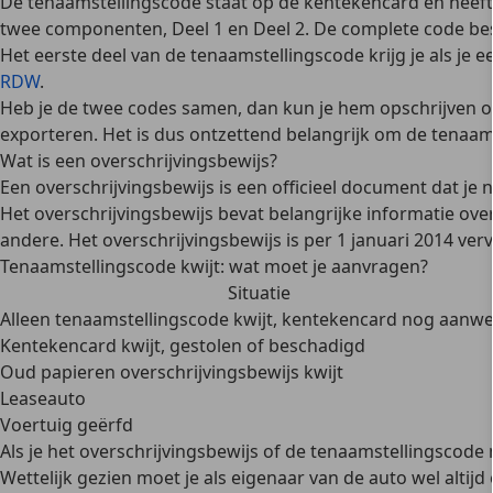
De tenaamstellingscode staat op de kentekencard en heef
twee componenten, Deel 1 en Deel 2. De complete code bestaa
Het eerste deel van de tenaamstellingscode
krijg je als je
RDW
.
Heb je de twee codes samen, dan kun je hem opschrijven 
exporteren. Het is dus ontzettend belangrijk om de tenaa
Wat is een overschrijvingsbewijs?
Een overschrijvingsbewijs is een officieel document dat je
Het overschrijvingsbewijs bevat belangrijke informatie ov
andere.
Het overschrijvingsbewijs is per 1 januari 2014 v
Tenaamstellingscode kwijt: wat moet je aanvragen?
Situatie
Alleen tenaamstellingscode kwijt, kentekencard nog aanwe
Kentekencard kwijt, gestolen of beschadigd
Oud papieren overschrijvingsbewijs kwijt
Leaseauto
Voertuig geërfd
Als je het overschrijvingsbewijs of de tenaamstellingscode
Wettelijk gezien moet je als eigenaar van de auto wel altij