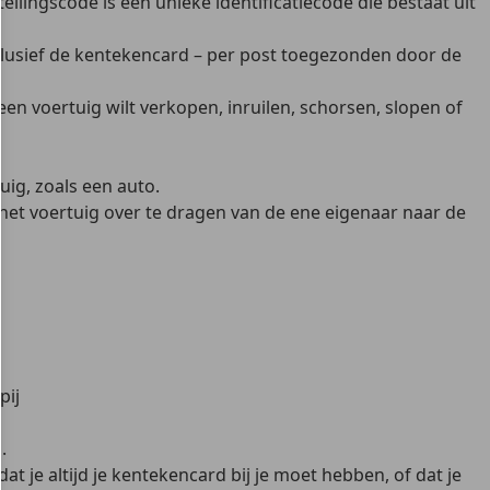
ellingscode is een unieke identificatiecode die bestaat uit
inclusief de kentekencard – per post toegezonden door de
 een voertuig wilt verkopen
, inruilen, schorsen, slopen of
uig, zoals een auto.
 het voertuig over te dragen van de ene eigenaar naar de
e
pij
.
dat je
altijd je kentekencard bij je moet hebben
, of dat je