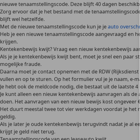
nieuwe tenaamstellingscode. Deze blijft 40 dagen beschikb
Zorg ervoor dat je het bestand met de tenaamstellingsco
blijft wel hetzelfde.
Met de nieuwe tenaamstellingscode kun je je
auto overschr
Heb je een nieuwe tenaamstellingscode aangevraagd en heb
krijgen.
Kentekenbewijs kwijt? Vraag een nieuw kentekenbewijs aa
Als je je kentekenbewijs kwijt bent, moet je snel een pa
mogelijke fraude.
Daarna moet je contact opnemen met de RDW (Rijksdienst
vullen en op te sturen. Op het formulier vul je je naam, e
Je hebt
ook de meldcode nodig
, die bestaat uit de laatste
Je kunt alleen een nieuw kentekenbewijs aanvragen
als de
doen. Het aanvragen van een nieuw bewijs kost ongeveer €
Het duurt
meestal twee tot vier werkdagen
voordat je het 
geldig.
Als je later je oude kentekenbewijs terugvindt nadat je a
krijgt je geld niet terug.
Tenaamstellingscode van een leaseauto kwijt