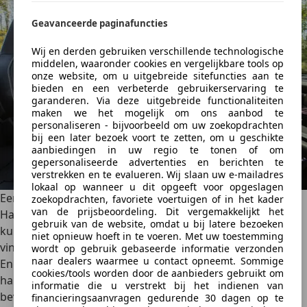
Geavanceerde paginafuncties
Wij en derden gebruiken verschillende technologische
middelen, waaronder cookies en vergelijkbare tools op
onze website, om u uitgebreide sitefuncties aan te
bieden en een verbeterde gebruikerservaring te
garanderen. Via deze uitgebreide functionaliteiten
maken we het mogelijk om ons aanbod te
personaliseren - bijvoorbeeld om uw zoekopdrachten
bij een later bezoek voort te zetten, om u geschikte
aanbiedingen in uw regio te tonen of om
gepersonaliseerde advertenties en berichten te
verstrekken en te evalueren. Wij slaan uw e-mailadres
lokaal op wanneer u dit opgeeft voor opgeslagen
Een uitstervende kunst
zoekopdrachten, favoriete voertuigen of in het kader
van de prijsbeoordeling. Dit vergemakkelijkt het
Handmatig schakelen is een geliefde, maar uitstervende
gebruik van de website, omdat u bij latere bezoeken
kunst. Wie de connectie met de auto en de weg belangrijk
niet opnieuw hoeft in te voeren. Met uw toestemming
vindt, kan niet om de handgeschakelde transmissie heen.
wordt op gebruik gebaseerde informatie verzonden
naar dealers waarmee u contact opneemt. Sommige
En hoewel er ook nadelen aan verbonden zijn, is de
cookies/tools worden door de aanbieders gebruikt om
handbak een
betaalbare, betrouwbare en vooral
informatie die u verstrekt bij het indienen van
bevredigende keuze
voor bestuurders die graag in
financieringsaanvragen gedurende 30 dagen op te