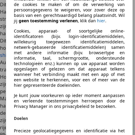
Dit systeem wordt vaak gebruikt in de rallysport.
de cookies te maken of om de verwerking van
persoonsgegevens te weigeren, voor zover deze op
Handmatige transmissies met dubbele koppeling
: hoewel
basis van een gerechtvaardigd belang plaatsvindt. Wil
strikt genomen geen ‘pure’ handgeschakelde transmissie,
jij
geen toestemming verlenen
, klik dan
hier
.
zijn sommige dubbele koppelingen ontworpen met een
Cookies, apparaat- of soortgelijke online-
handmatig schakelsysteem zonder automatische modus.
identificatoren (bijv. login-identificatiemiddelen,
Dit biedt snelle schakeltijden met een handmatig gevoel,
willekeurig toegewezen identificatiemiddelen,
netwerk-gebaseerde identificatiemiddelen) samen
hoewel het schakelen hier vaak plaatsvindt via
paddle
met andere informatie (bijv. browsertype en
shifters
, ook wel schakelflippers genoemd.
informatie, taal, schermgrootte, ondersteunde
Autofabrikanten en hun unieke handgeschakelde
technologieën enz.) kunnen op uw apparaat worden
opgeslagen of gelezen om dat apparaat telkens
transmissies
wanneer het verbinding maakt met een app of met
Hoewel handmatig schakelen een zeldzaamheid wordt,
een website te herkennen, voor een of meer van de
zijn er nog steeds fabrikanten die zich richten op het
hier gepresenteerde doeleinden.
perfectioneren van hun handmatige transmissies:
Je kunt jouw voorkeuren op ieder moment aanpassen
Mazda
staat bekend om zijn soepele en nauwkeurige
en verleende toestemmingen herroepen door de
handgeschakelde transmissies, vooral in modellen zoals
Privacy Manager in ons privacybeleid te bezoeken.
de
Mazda MX-5
. Deze transmissie onderscheidt zich door
Doelen
zijn directe gevoel en korte schakelwegen, wat de
rijervaring intensief en plezierig maakt.
Precieze geolocatiegegevens en identificatie via het
BMW
lepelt vooral handgeschakelde transmissies in zijn