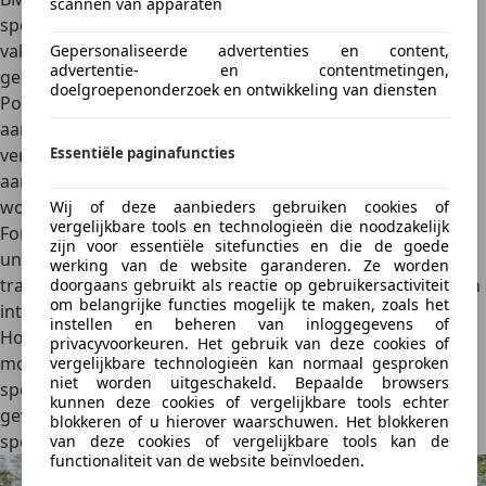
scannen van apparaten
sportieve modellen, zoals de
M2
en
M3
. Deze transmissies
vallen op door hun precisie en duurzame bouwkwaliteit,
Gepersonaliseerde advertenties en content,
advertentie- en contentmetingen,
gericht op liefhebbers van sportief rijden.
doelgroepenonderzoek en ontwikkeling van diensten
Porsche
biedt optioneel handgeschakelde transmissies
aan in de
911
- en
718
-modellen. Met zijn speciale 7-
Essentiële paginafuncties
versnellingsbak heeft het beroemde merk een unieke
aanpak waarbij zowel sportiviteit als brandstofefficiëntie
wordt gecombineerd.
Wij of deze aanbieders gebruiken cookies of
vergelijkbare tools en technologieën die noodzakelijk
Ford
integreert in sportmodellen zoals de
Mustang
een
zijn voor essentiële sitefuncties en die de goede
unieke, robuuste handgeschakelde transmissie. Met deze
werking van de website garanderen. Ze worden
transmissies richt Ford zich volledig op pure kracht en een
doorgaans gebruikt als reactie op gebruikersactiviteit
om belangrijke functies mogelijk te maken, zoals het
intense rijervaring, vooral in de krachtige V8-modellen.
instellen en beheren van inloggegevens of
Honda
staat met de handgeschakelde transmissie in
privacyvoorkeuren. Het gebruik van deze cookies of
modellen zoals de
Civic Type R
bekend om zijn precisie en
vergelijkbare technologieën kan normaal gesproken
niet worden uitgeschakeld. Bepaalde browsers
sportiviteit. De korte schakelpook en het mechanische
kunnen deze cookies of vergelijkbare tools echter
gevoel maken de handbak populair onder liefhebbers van
blokkeren of u hierover waarschuwen. Het blokkeren
sportief rijden.
van deze cookies of vergelijkbare tools kan de
functionaliteit van de website beïnvloeden.