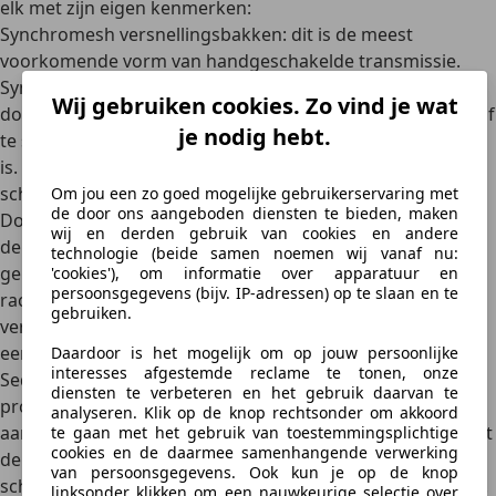
elk met zijn eigen kenmerken:
Synchromesh versnellingsbakken
: dit is de meest
voorkomende vorm van handgeschakelde transmissie.
Synchromesh-systemen maken het schakelen soepeler
Wij gebruiken cookies. Zo vind je wat
door het toerental van de tandwielen en assen op elkaar af
je nodig hebt.
te stemmen voordat de versnelling volledig ingeschakeld
is. Dit voorkomt het bekende ‘tandwielgeluid’ bij het
schakelen.
Om jou een zo goed mogelijke gebruikerservaring met
de door ons aangeboden diensten te bieden, maken
Dog-leg versnellingsbakken
: bij een dog-leg transmissie is
wij en derden gebruik van cookies en andere
de eerste versnelling naar links en naar beneden
technologie (beide samen noemen wij vanaf nu:
gepositioneerd. Deze versnellingsindeling is typisch voor
'cookies'), om informatie over apparatuur en
persoonsgegevens (bijv. IP-adressen) op te slaan en te
race- en sportauto’s omdat het schakelen naar hogere
gebruiken.
versnellingen (2e, 3e, 4e en 5e versnelling) zo sneller en
eenvoudiger gaat.
Daardoor is het mogelijk om op jouw persoonlijke
interesses afgestemde reclame te tonen, onze
Sequential shifting
: hoewel zeldzaam in gewone
diensten te verbeteren en het gebruik daarvan te
productieauto’s, worden sequentiële transmissies soms
analyseren. Klik op de knop rechtsonder om akkoord
aangeboden in sportieve modellen. Deze transmissie biedt
te gaan met het gebruik van toestemmingsplichtige
cookies en de daarmee samenhangende verwerking
de bestuurder de mogelijkheid om snel op en neer te
van persoonsgegevens. Ook kun je op de knop
schakelen zonder een specifiek patroon te hoeven volgen.
linksonder klikken om een nauwkeurige selectie over