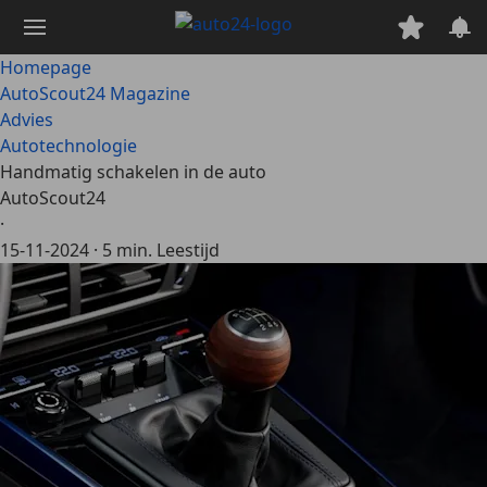
Ga
naar
hoofdinhoud
Homepage
AutoScout24 Magazine
Advies
Autotechnologie
Handmatig schakelen in de auto
AutoScout24
·
15-11-2024
·
5 min. Leestijd