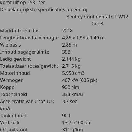
komt uit op 358 liter.
De belangrijkste specificaties op een rij
Bentley Continental GT W12
Gen3
Marktintroductie
2018
Lengte x breedte x hoogte
4,85 x 1,95 x 1,40 m
Wielbasis
2,85 m
Inhoud bagageruimte
358 l
Ledig gewicht
2.144 kg
Toelaatbaar totaalgewicht
2.715 kg
Motorinhoud
5.950 cm3
Vermogen
467 kW (635 pk)
Koppel
900 Nm
Topsnelheid
333 km/u
Acceleratie van 0 tot 100
3,7 sec
km/u
Tankinhoud
90 l
Verbruik
13,7 l/100 km
CO₂-uitstoot
311 g/km