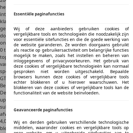
2003 en was een belangrijke mijlpaal voor Bentley, omdat
het model nieuwe technologieën en een nieuw design
introduceerde. Kenmerkend was de combinatie van
Essentiële paginafuncties
klassieke Bentley-stijlelementen met een modernere,
gestroomlijnde vormgeving. De auto werd aangedreven
Wij of deze aanbieders gebruiken cookies of
vergelijkbare tools en technologieën die noodzakelijk zijn
door een 6,0-liter W12-motor met twin-turbo, goed voor
voor essentiële sitefuncties en die de goede werking van
ongeveer 560 pk. De eerste generatie kon accelereren van
de website garanderen. Ze worden doorgaans gebruikt
0 tot 100 km/u in ongeveer 4,8 seconden en had een
als reactie op gebruikersactiviteit om belangrijke functies
mogelijk te maken, zoals het instellen en beheren van
topsnelheid van ongeveer 318 km/u. De belangrijkste
inloggegevens of privacyvoorkeuren. Het gebruik van
varianten omvatten de Continental GT Speed, een
deze cookies of vergelijkbare technologieën kan normaal
sportievere versie met meer vermogen, en de Continental
gesproken niet worden uitgeschakeld. Bepaalde
browsers kunnen deze cookies of vergelijkbare tools
GTC, een cabrioletversie.
echter blokkeren of u hierover waarschuwen. Het
Bentley Continental – tweede generatie (2011-2018)
blokkeren van deze cookies of vergelijkbare tools kan de
De tweede generatie Bentley Continental bracht diverse
functionaliteit van de website beïnvloeden.
updates in design en technologie. Het exterieur werd
subtiel aangepast en het interieur kreeg een luxere
Geavanceerde paginafuncties
afwerking. Deze generatie introduceerde ook een nieuwe
4,0-liter V8-motor naast de bestaande W12. De prestaties
Wij en derden gebruiken verschillende technologische
middelen, waaronder cookies en vergelijkbare tools op
bleven op een hoog niveau, met vergelijkbare acceleratie
onze website, om u uitgebreide sitefuncties aan te