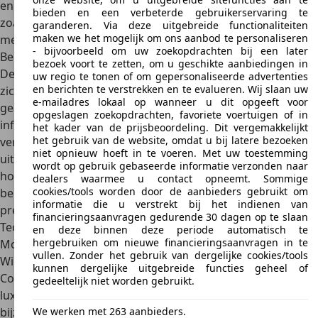
en topsnelheden als de eerste generatie. Nieuwe varianten
bieden en een verbeterde gebruikerservaring te
zoals de V8 S en de GT Speed werden geïntroduceerd, elk
garanderen. Via deze uitgebreide functionaliteiten
maken we het mogelijk om ons aanbod te personaliseren
met hun eigen unieke eigenschappen.
- bijvoorbeeld om uw zoekopdrachten bij een later
Bentley Continental – derde generatie (2018-heden)
bezoek voort te zetten, om u geschikte aanbiedingen in
De derde generatie – geïntroduceerd in 2018 – kenmerkte
uw regio te tonen of om gepersonaliseerde advertenties
en berichten te verstrekken en te evalueren. Wij slaan uw
zich door verdere technologische innovaties, inclusief
e-mailadres lokaal op wanneer u dit opgeeft voor
geavanceerde rijhulpsystemen en een geüpdatet
opgeslagen zoekopdrachten, favoriete voertuigen of in
infotainmentsysteem. Het exterieurdesign werd opnieuw
het kader van de prijsbeoordeling. Dit vergemakkelijkt
het gebruik van de website, omdat u bij latere bezoeken
verfijnd, met scherpere lijnen en een modernere
niet opnieuw hoeft in te voeren. Met uw toestemming
uitstraling, terwijl het interieur nog luxueuzer werd met
wordt op gebruik gebaseerde informatie verzonden naar
hoogwaardige materialen. De W12-motor bleef een
dealers waarmee u contact opneemt. Sommige
cookies/tools worden door de aanbieders gebruikt om
belangrijk onderdeel, maar werd geüpgraded voor betere
informatie die u verstrekt bij het indienen van
prestaties en efficiëntie.
financieringsaanvragen gedurende 30 dagen op te slaan
Technische gegevens
en deze binnen deze periode automatisch te
hergebruiken om nieuwe financieringsaanvragen in te
Motorisatie
vullen. Zonder het gebruik van dergelijke cookies/tools
Wie veel power wenst, moet wel kijken naar een Bentley
kunnen dergelijke uitgebreide functies geheel of
Continental. Het model biedt niet alleen een overvloed aan
gedeeltelijk niet worden gebruikt.
luxe, maar legt ook de lat als het gaat om prestaties
We werken met 263 aanbieders.
bijzonder hoog. Onder de motorkap van een Bentley