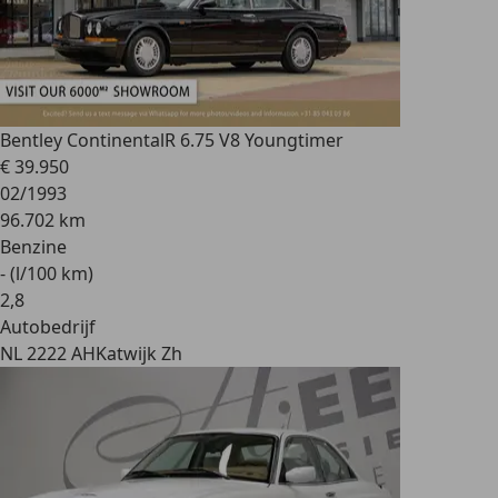
Bentley Continental
R 6.75 V8 Youngtimer
€ 39.950
02/1993
96.702 km
Benzine
- (l/100 km)
2
,
8
Autobedrijf
NL 2222 AH
Katwijk Zh