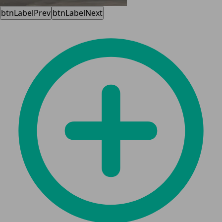
btnLabelPrev
btnLabelNext