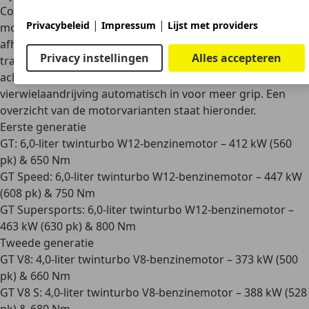
Continental GT ligt doorgaans een
twaalfcilinder biturbo
|
|
Privacybeleid
Impressum
Lijst met providers
motor
(W12) of een
krachtige V8 motor
. Het vermogen is
afhankelijk van de uitvoering. Alle modellen hebben een 8-
Privacy instellingen
Alles accepteren
traps transmissie met
dubbele koppeling
. Als de
achterwielaandrijving tractie verliest, schakelt de
actieve
vierwielaandrijving
automatisch in voor meer grip. Een
overzicht van de motorvarianten staat hieronder.
Eerste generatie
GT: 6,0-liter twinturbo W12-benzinemotor – 412 kW (560
pk) & 650 Nm
GT Speed: 6,0-liter twinturbo W12-benzinemotor – 447 kW
(608 pk) & 750 Nm
GT Supersports: 6,0-liter twinturbo W12-benzinemotor –
463 kW (630 pk) & 800 Nm
Tweede generatie
GT V8: 4,0-liter twinturbo V8-benzinemotor – 373 kW (500
pk) & 660 Nm
GT V8 S: 4,0-liter twinturbo V8-benzinemotor – 388 kW (528