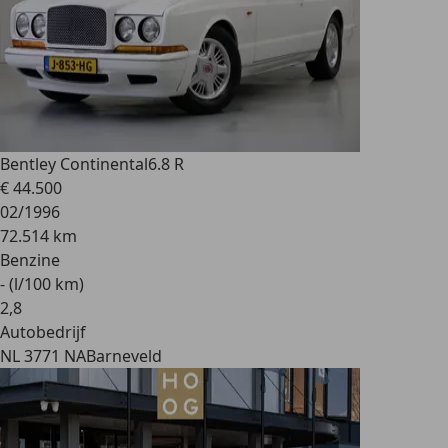
Bentley Continental
6.8 R
€ 44.500
02/1996
72.514 km
Benzine
- (l/100 km)
2
,
8
Autobedrijf
NL 3771 NA
Barneveld