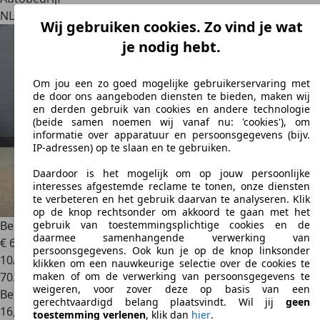
NL 6545 AG
Nijmegen
Wij gebruiken cookies. Zo vind je wat
je nodig hebt.
Om jou een zo goed mogelijke gebruikerservaring met
de door ons aangeboden diensten te bieden, maken wij
en derden gebruik van cookies en andere technologie
(beide samen noemen wij vanaf nu: 'cookies'), om
informatie over apparatuur en persoonsgegevens (bijv.
IP-adressen) op te slaan en te gebruiken.
Daardoor is het mogelijk om op jouw persoonlijke
interesses afgestemde reclame te tonen, onze diensten
te verbeteren en het gebruik daarvan te analyseren. Klik
op de knop rechtsonder om akkoord te gaan met het
Bentley Continental
GT 6.0 W12 GTC Cabriolet
gebruik van toestemmingsplichtige cookies en de
daarmee samenhangende verwerking van
€ 69.950
persoonsgegevens. Ook kun je op de knop linksonder
10/2006
klikken om een nauwkeurige selectie over de cookies te
70.288 km
maken of om de verwerking van persoonsgegevens te
weigeren, voor zover deze op basis van een
Benzine
gerechtvaardigd belang plaatsvindt. Wil jij
geen
16,6 l/100 km (gem.)
toestemming verlenen
, klik dan
hier
.