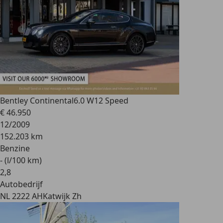
Bentley Continental
6.0 W12 Speed
€ 46.950
12/2009
152.203 km
Benzine
- (l/100 km)
2
,
8
Autobedrijf
NL 2222 AH
Katwijk Zh