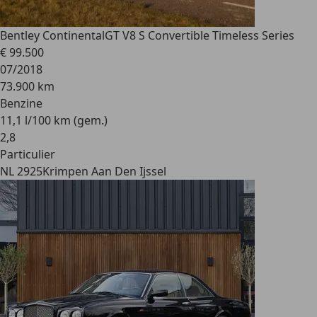
Bentley Continental
GT V8 S Convertible Timeless Series
€ 99.500
07/2018
73.900 km
Benzine
11,1 l/100 km (gem.)
2
,
8
Particulier
NL 2925
Krimpen Aan Den Ijssel