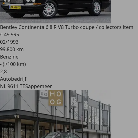
Bentley Continental
6.8 R V8 Turbo coupe / collectors item
€ 49.995
02/1993
99.800 km
Benzine
- (l/100 km)
2
,
8
Autobedrijf
NL 9611 TE
Sappemeer