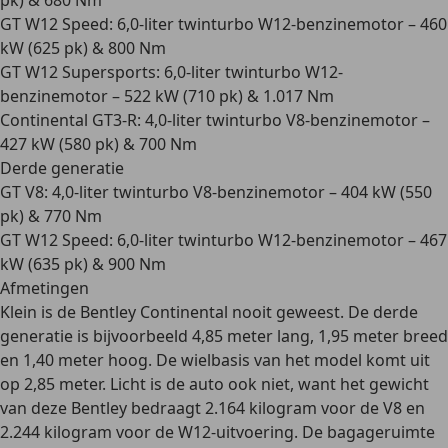
pk) & 680 Nm
GT W12 Speed: 6,0-liter twinturbo W12-benzinemotor – 460
kW (625 pk) & 800 Nm
GT W12 Supersports: 6,0-liter twinturbo W12-
benzinemotor – 522 kW (710 pk) & 1.017 Nm
Continental GT3-R: 4,0-liter twinturbo V8-benzinemotor –
427 kW (580 pk) & 700 Nm
Derde generatie
GT V8: 4,0-liter twinturbo V8-benzinemotor – 404 kW (550
pk) & 770 Nm
GT W12 Speed: 6,0-liter twinturbo W12-benzinemotor – 467
kW (635 pk) & 900 Nm
Afmetingen
Klein is de Bentley Continental nooit geweest. De derde
generatie is bijvoorbeeld 4,85 meter lang, 1,95 meter breed
en 1,40 meter hoog. De wielbasis van het model komt uit
op 2,85 meter.
Licht is de auto ook niet
, want het gewicht
van deze Bentley bedraagt 2.164 kilogram voor de V8 en
2.244 kilogram voor de W12-uitvoering. De bagageruimte