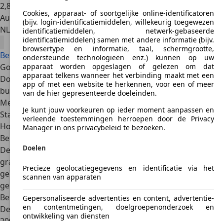
2
,
8
Cookies, apparaat- of soortgelijke online-identificatoren
Autobedrijf
(bijv. login-identificatiemiddelen, willekeurig toegewezen
NL 6545 AG
Nijmegen
identificatiemiddelen, netwerk-gebaseerde
identificatiemiddelen) samen met andere informatie (bijv.
browsertype en informatie, taal, schermgrootte,
Bekijk alle Bentley Continental aanbiedingen
ondersteunde technologieën enz.) kunnen op uw
Goede redenen
apparaat worden opgeslagen of gelezen om dat
apparaat telkens wanneer het verbinding maakt met een
Doelgroep: mensen met een overeenkomstig hoog
app of met een website te herkennen, voor een of meer
budget.
van de hier gepresenteerde doeleinden.
Meer luxe is niet mogelijk.
Je kunt jouw voorkeuren op ieder moment aanpassen en
Stabiel in waarde, zelfs over vele jaren.
verleende toestemmingen herroepen door de Privacy
Hoge veiligheidsnorm.
Manager in ons privacybeleid te bezoeken.
Bentley Continental generaties
Doelen
De Bentley Continental GT is wat je noemt een luxueuze
grand tourer. Het model werd voor het eerst
Precieze geolocatiegegevens en identificatie via het
geïntroduceerd in 2003. Daarna verschenen er nog meer
scannen van apparaten
generaties. Een overzicht.
Bentley Continental – eerste generatie (2003-2011)
Gepersonaliseerde advertenties en content, advertentie-
en contentmetingen, doelgroepenonderzoek en
De eerste generatie Continental GT werd gelanceerd in
ontwikkeling van diensten