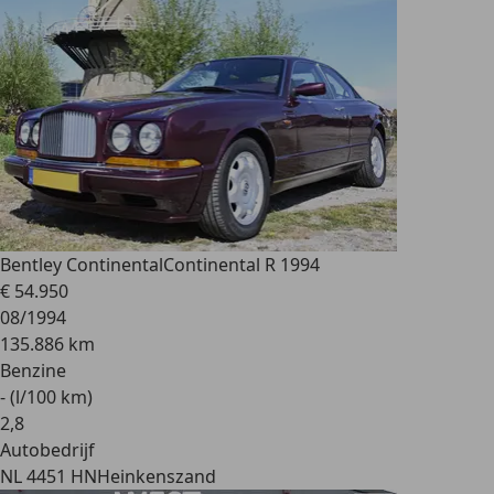
Bentley Continental
Continental R 1994
€ 54.950
08/1994
135.886 km
Benzine
- (l/100 km)
2
,
8
Autobedrijf
NL 4451 HN
Heinkenszand