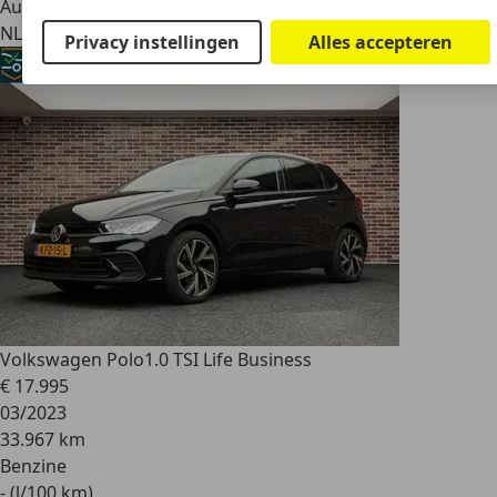
Autobedrijf
NL 5628 CH
Eindhoven
Privacy instellingen
Alles accepteren
Volkswagen Polo
1.0 TSI Life Business
€ 17.995
03/2023
33.967 km
Benzine
- (l/100 km)