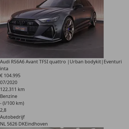
Audi RS6
A6 Avant TFSI quattro |Urban bodykit|Eventuri
inta
€ 104.995
07/2020
122.311 km
Benzine
- (l/100 km)
2
,
8
Autobedrijf
NL 5626 DK
Eindhoven