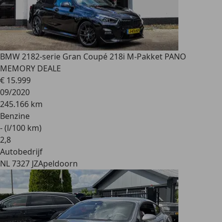
BMW 218
2-serie Gran Coupé 218i M-Pakket PANO
MEMORY DEALE
€ 15.999
09/2020
245.166 km
Benzine
- (l/100 km)
2
,
8
Autobedrijf
NL 7327 JZ
Apeldoorn