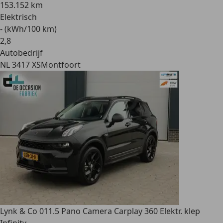
153.152 km
Elektrisch
- (kWh/100 km)
2
,
8
Autobedrijf
NL 3417 XS
Montfoort
Lynk & Co 01
1.5 Pano Camera Carplay 360 Elektr. klep