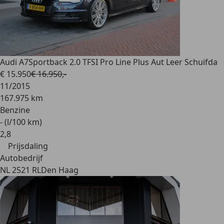
Audi A7
Sportback 2.0 TFSI Pro Line Plus Aut Leer Schuifda
€ 15.950
€ 16.950,-
11/2015
167.975 km
Benzine
- (l/100 km)
2
,
8
Prijsdaling
Autobedrijf
NL 2521 RL
Den Haag