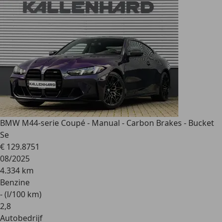
BMW M4
4-serie Coupé - Manual - Carbon Brakes - Bucket
Se
€ 129.875
1
08/2025
4.334 km
Benzine
- (l/100 km)
2
,
8
Autobedrijf