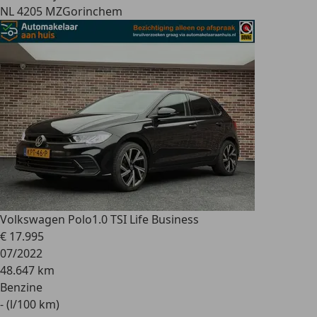
NL 4205 MZ
Gorinchem
Volkswagen Polo
1.0 TSI Life Business
€ 17.995
07/2022
48.647 km
Benzine
- (l/100 km)