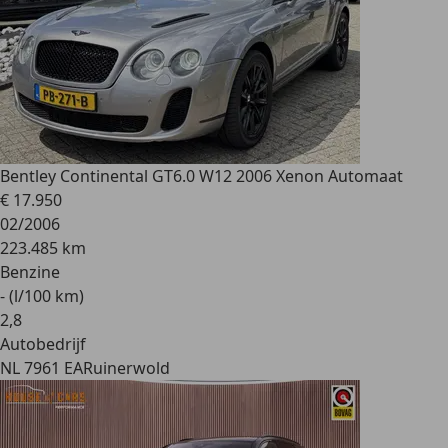
Bentley Continental GT
6.0 W12 2006 Xenon Automaat
€ 17.950
02/2006
223.485 km
Benzine
- (l/100 km)
2
,
8
Autobedrijf
NL 7961 EA
Ruinerwold