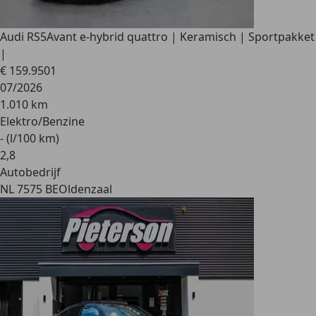
Audi RS5
Avant e-hybrid quattro | Keramisch | Sportpakket
|
€ 159.950
1
07/2026
1.010 km
Elektro/Benzine
- (l/100 km)
2
,
8
Autobedrijf
NL 7575 BE
Oldenzaal