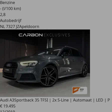
Benzine
- (l/100 km)
2
,
8
Autobedrijf
NL 7327 JZ
Apeldoorn
Audi A3
Sportback 35 TFSI | 2x S-Line | Automaat | LED | P
€ 19.495