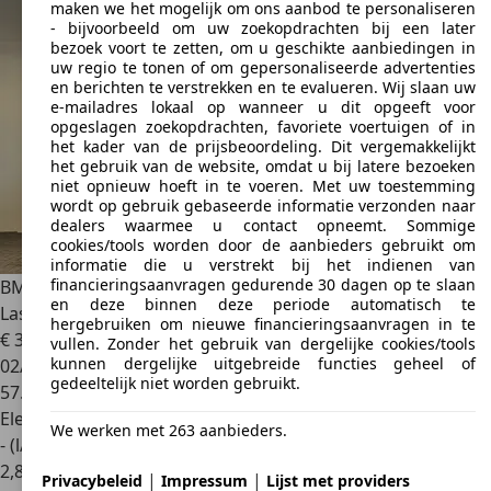
maken we het mogelijk om ons aanbod te personaliseren
- bijvoorbeeld om uw zoekopdrachten bij een later
bezoek voort te zetten, om u geschikte aanbiedingen in
uw regio te tonen of om gepersonaliseerde advertenties
en berichten te verstrekken en te evalueren. Wij slaan uw
e-mailadres lokaal op wanneer u dit opgeeft voor
opgeslagen zoekopdrachten, favoriete voertuigen of in
het kader van de prijsbeoordeling. Dit vergemakkelijkt
het gebruik van de website, omdat u bij latere bezoeken
niet opnieuw hoeft in te voeren. Met uw toestemming
wordt op gebruik gebaseerde informatie verzonden naar
dealers waarmee u contact opneemt. Sommige
cookies/tools worden door de aanbieders gebruikt om
informatie die u verstrekt bij het indienen van
financieringsaanvragen gedurende 30 dagen op te slaan
BMW 330
3-serie 330e High Executive
en deze binnen deze periode automatisch te
Laser|HuD|360c|BlindSp
hergebruiken om nieuwe financieringsaanvragen in te
€ 35.890
vullen. Zonder het gebruik van dergelijke cookies/tools
kunnen dergelijke uitgebreide functies geheel of
02/2020
gedeeltelijk niet worden gebruikt.
57.657 km
Elektro/Benzine
We werken met 263 aanbieders.
- (l/100 km)
2
,
8
|
|
Privacybeleid
Impressum
Lijst met providers