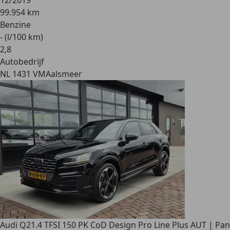
12/2019
99.954 km
Benzine
- (l/100 km)
2
,
8
Autobedrijf
NL 1431 VM
Aalsmeer
Audi Q2
1.4 TFSI 150 PK CoD Design Pro Line Plus AUT | Pan