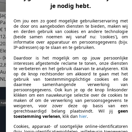
je nodig hebt.
Jaguar I-Pace
EV400 HSE 90 kWh | SOH 86% |
Om jou een zo goed mogelijke gebruikerservaring met
Panoramadak | 360 Cam
de door ons aangeboden diensten te bieden, maken wij
€ 15.500
en derden gebruik van cookies en andere technologie
12/2018
(beide samen noemen wij vanaf nu: 'cookies'), om
informatie over apparatuur en persoonsgegevens (bijv.
202.010 km
IP-adressen) op te slaan en te gebruiken.
Elektrisch
- (kWh/100 km)
Daardoor is het mogelijk om op jouw persoonlijke
interesses afgestemde reclame te tonen, onze diensten
2
,
8
te verbeteren en het gebruik daarvan te analyseren. Klik
Autobedrijf
op de knop rechtsonder om akkoord te gaan met het
NL 2465 AA
Rijnsaterwoude
gebruik van toestemmingsplichtige cookies en de
daarmee samenhangende verwerking van
persoonsgegevens. Ook kun je op de knop linksonder
klikken om een nauwkeurige selectie over de cookies te
maken of om de verwerking van persoonsgegevens te
weigeren, voor zover deze op basis van een
gerechtvaardigd belang plaatsvindt. Wil jij
geen
toestemming verlenen
, klik dan
hier
.
Cookies, apparaat- of soortgelijke online-identificatoren
(bijv. login-identificatiemiddelen, willekeurig toegewezen