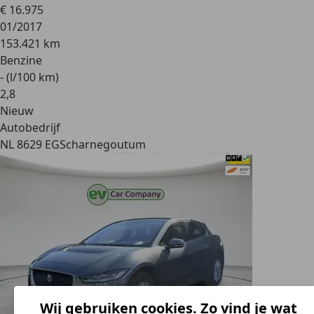
€ 16.975
01/2017
153.421 km
Benzine
- (l/100 km)
2
,
8
Nieuw
Autobedrijf
NL 8629 EG
Scharnegoutum
Wij gebruiken cookies. Zo vind je wat