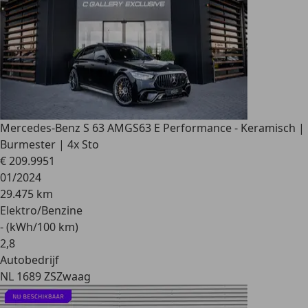
Mercedes-Benz S 63 AMG
S63 E Performance - Keramisch |
Burmester | 4x Sto
€ 209.995
1
01/2024
29.475 km
Elektro/Benzine
- (kWh/100 km)
2
,
8
Autobedrijf
NL 1689 ZS
Zwaag