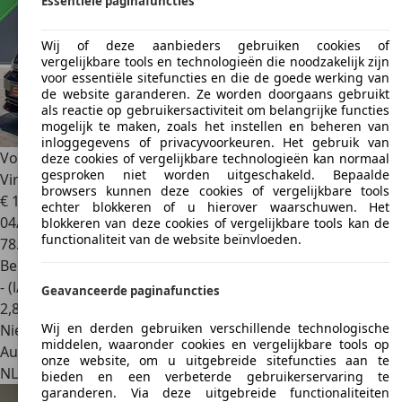
Essentiële paginafuncties
Wij of deze aanbieders gebruiken cookies of
vergelijkbare tools en technologieën die noodzakelijk zijn
voor essentiële sitefuncties en die de goede werking van
de website garanderen. Ze worden doorgaans gebruikt
als reactie op gebruikersactiviteit om belangrijke functies
mogelijk te maken, zoals het instellen en beheren van
inloggegevens of privacyvoorkeuren. Het gebruik van
Volkswagen Polo GTI
2.0 TSI 200PK
deze cookies of vergelijkbare technologieën kan normaal
gesproken niet worden uitgeschakeld. Bepaalde
Virtual|Carplay|Pano|Vol!
browsers kunnen deze cookies of vergelijkbare tools
€ 19.950
echter blokkeren of u hierover waarschuwen. Het
04/2019
blokkeren van deze cookies of vergelijkbare tools kan de
functionaliteit van de website beïnvloeden.
78.941 km
Benzine
- (l/100 km)
Geavanceerde paginafuncties
2
,
8
Wij en derden gebruiken verschillende technologische
Nieuw
middelen, waaronder cookies en vergelijkbare tools op
Autobedrijf
onze website, om u uitgebreide sitefuncties aan te
NL 3214 VP
Zuidland
bieden en een verbeterde gebruikerservaring te
garanderen. Via deze uitgebreide functionaliteiten