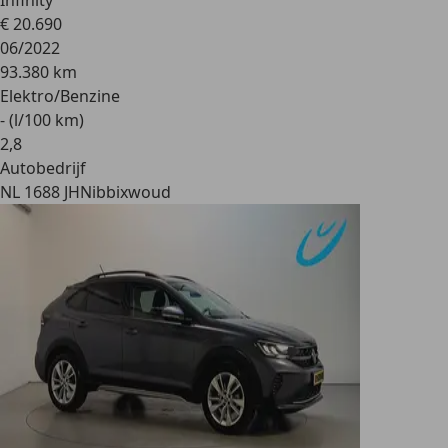
Infinity
€ 20.690
06/2022
93.380 km
Elektro/Benzine
- (l/100 km)
2
,
8
Autobedrijf
NL 1688 JH
Nibbixwoud