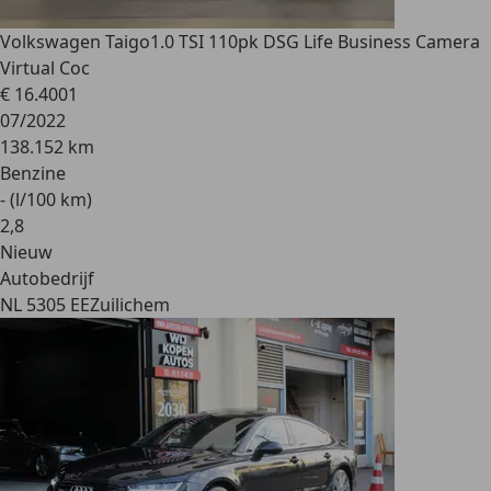
Volkswagen Taigo
1.0 TSI 110pk DSG Life Business Camera
Virtual Coc
€ 16.400
1
07/2022
138.152 km
Benzine
- (l/100 km)
2
,
8
Nieuw
Autobedrijf
NL 5305 EE
Zuilichem