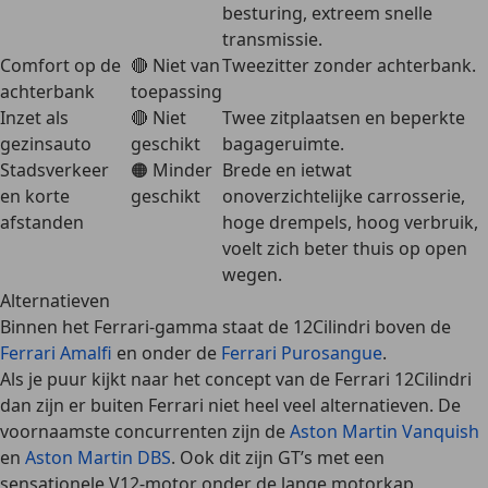
besturing, extreem snelle
transmissie.
Comfort op de
🔴 Niet van
Tweezitter zonder achterbank.
achterbank
toepassing
Inzet als
🔴 Niet
Twee zitplaatsen en beperkte
gezinsauto
geschikt
bagageruimte.
Stadsverkeer
🟠 Minder
Brede en ietwat
en korte
geschikt
onoverzichtelijke carrosserie,
afstanden
hoge drempels, hoog verbruik,
voelt zich beter thuis op open
wegen.
Alternatieven
Binnen het Ferrari-gamma staat de 12Cilindri boven de
Ferrari Amalfi
en onder de
Ferrari Purosangue
.
Als je puur kijkt naar het concept van de Ferrari 12Cilindri
dan zijn er buiten Ferrari niet heel veel alternatieven. De
voornaamste concurrenten zijn de
Aston Martin Vanquish
en
Aston Martin DBS
. Ook dit zijn GT’s met een
sensationele V12-motor onder de lange motorkap,