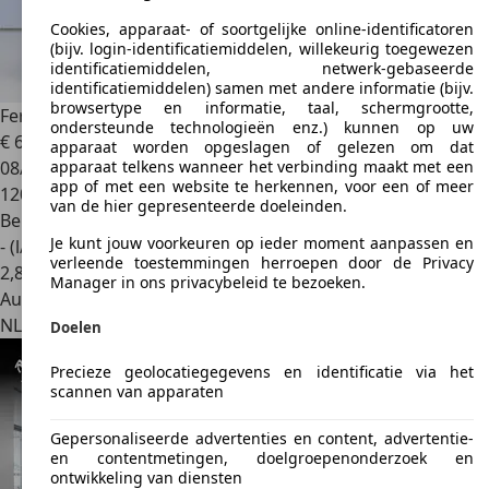
Cookies, apparaat- of soortgelijke online-identificatoren
(bijv. login-identificatiemiddelen, willekeurig toegewezen
identificatiemiddelen, netwerk-gebaseerde
identificatiemiddelen) samen met andere informatie (bijv.
browsertype en informatie, taal, schermgrootte,
Ferrari 12 Cilindri
6.5 V12, Full Carbon, Delivery Mileage
ondersteunde technologieën enz.) kunnen op uw
€ 650.000
1
apparaat worden opgeslagen of gelezen om dat
08/2025
apparaat telkens wanneer het verbinding maakt met een
app of met een website te herkennen, voor een of meer
120 km
van de hier gepresenteerde doeleinden.
Benzine
Je kunt jouw voorkeuren op ieder moment aanpassen en
- (l/100 km)
verleende toestemmingen herroepen door de Privacy
2
,
8
Manager in ons privacybeleid te bezoeken.
Autobedrijf
NL 5334 LE
Velddriel
Doelen
Precieze geolocatiegegevens en identificatie via het
scannen van apparaten
Gepersonaliseerde advertenties en content, advertentie-
en contentmetingen, doelgroepenonderzoek en
ontwikkeling van diensten