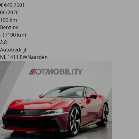
€ 649.750
1
06/2026
100 km
Benzine
- (l/100 km)
2
,
8
Autobedrijf
NL 1411 EW
Naarden