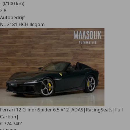
- (l/100 km)
2
,
8
Autobedrijf
NL 2181 HC
Hillegom
Ferrari 12 Cilindri
Spider 6.5 V12|ADAS|RacingSeats|Full
Carbon|
€ 724.740
1