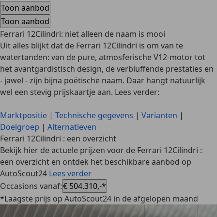
Toon aanbod
Toon aanbod
Ferrari 12Cilindri: niet alleen de naam is mooi
Uit alles blijkt dat de Ferrari 12Cilindri is om van te
watertanden: van de pure, atmosferische V12-motor tot
het avantgardistisch design, de verbluffende prestaties en
- jawel - zijn bijna poëtische naam. Daar hangt natuurlijk
wel een stevig prijskaartje aan. Lees verder:
Marktpositie
|
Technische gegevens
|
Varianten
|
Doelgroep
|
Alternatieven
Ferrari 12Cilindri : een overzicht
Bekijk hier de actuele prijzen voor de Ferrari 12Cilindri :
een overzicht en ontdek het beschikbare aanbod op
AutoScout24
Lees verder
Occasions vanaf
:
€ 504.310,-*
*Laagste prijs op AutoScout24 in de afgelopen maand