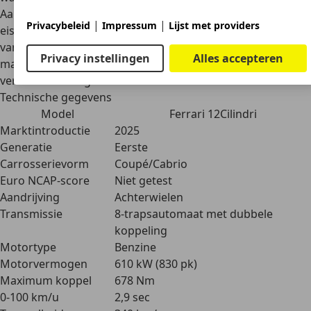
Aangezien de auto in 2025 is geïntroduceerd en emissie-
|
|
Privacybeleid
Impressum
Lijst met providers
eisen steeds strenger worden, is de kans groot dat dit
een
van de laatste, volledig atmosferische Ferrari-V12’s
is. Dat
Privacy instellingen
Alles accepteren
maakt hem niet alleen begeerlijk, maar mogelijk ook
verzamelwaardig.
Technische gegevens
Model
Ferrari 12Cilindri
Marktintroductie
2025
Generatie
Eerste
Carrosserievorm
Coupé/Cabrio
Euro NCAP-score
Niet getest
Aandrijving
Achterwielen
Transmissie
8-trapsautomaat met dubbele
koppeling
Motortype
Benzine
Motorvermogen
610 kW (830 pk)
Maximum koppel
678 Nm
0-100 km/u
2,9 sec