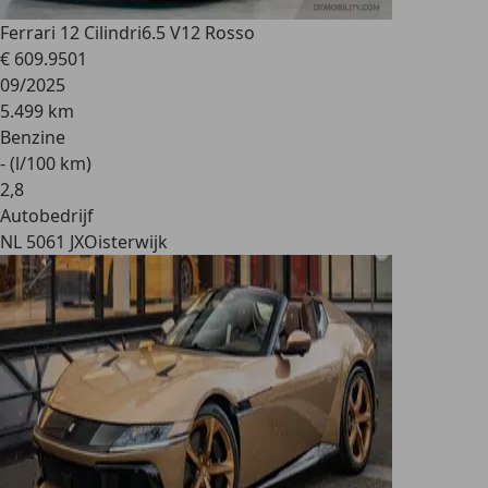
Ferrari 12 Cilindri
6.5 V12 Rosso
€ 609.950
1
09/2025
5.499 km
Benzine
- (l/100 km)
2
,
8
Autobedrijf
NL 5061 JX
Oisterwijk