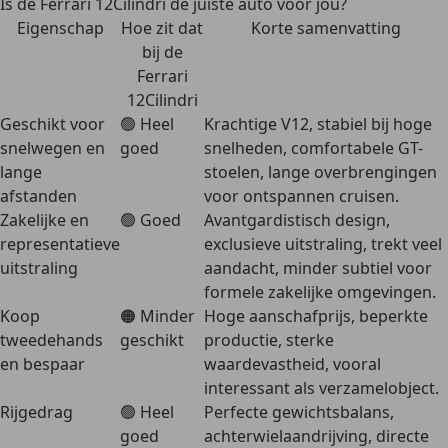
Is de Ferrari 12Cilindri de juiste auto voor jou?
Eigenschap
Hoe zit dat
Korte samenvatting
bij de
Ferrari
12Cilindri
Geschikt voor
🟢 Heel
Krachtige V12, stabiel bij hoge
snelwegen en
goed
snelheden, comfortabele GT-
lange
stoelen, lange overbrengingen
afstanden
voor ontspannen cruisen.
Zakelijke en
🟢 Goed
Avantgardistisch design,
representatieve
exclusieve uitstraling, trekt veel
uitstraling
aandacht, minder subtiel voor
formele zakelijke omgevingen.
Koop
🟠 Minder
Hoge aanschafprijs, beperkte
tweedehands
geschikt
productie, sterke
en bespaar
waardevastheid, vooral
interessant als verzamelobject.
Rijgedrag
🟢 Heel
Perfecte gewichtsbalans,
goed
achterwielaandrijving, directe