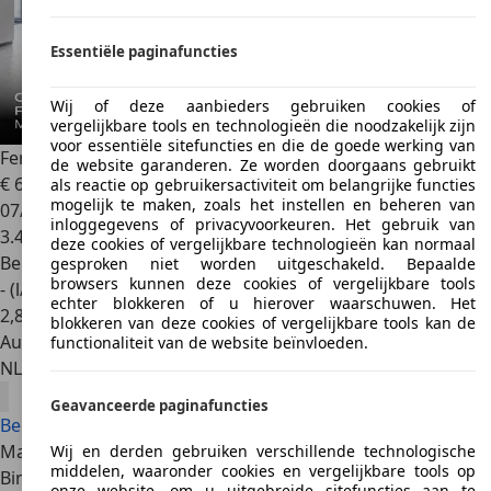
Essentiële paginafuncties
Wij of deze aanbieders gebruiken cookies of
vergelijkbare tools en technologieën die noodzakelijk zijn
voor essentiële sitefuncties en die de goede werking van
Ferrari 12 Cilindri
~Ferrari Munsterhuis~
de website garanderen. Ze worden doorgaans gebruikt
€ 622.000
1
als reactie op gebruikersactiviteit om belangrijke functies
mogelijk te maken, zoals het instellen en beheren van
07/2025
inloggegevens of privacyvoorkeuren. Het gebruik van
3.470 km
deze cookies of vergelijkbare technologieën kan normaal
Benzine
gesproken niet worden uitgeschakeld. Bepaalde
browsers kunnen deze cookies of vergelijkbare tools
- (l/100 km)
echter blokkeren of u hierover waarschuwen. Het
2
,
8
blokkeren van deze cookies of vergelijkbare tools kan de
Autobedrijf
functionaliteit van de website beïnvloeden.
NL 7554 NG
Hengelo
Geavanceerde paginafuncties
Bekijk alle Ferrari 12Cilindri aanbiedingen
Marktpositie Ferrari 12Cilindri
Wij en derden gebruiken verschillende technologische
middelen, waaronder cookies en vergelijkbare tools op
Binnen het modellengamma van Ferrari neemt de
onze website, om u uitgebreide sitefuncties aan te