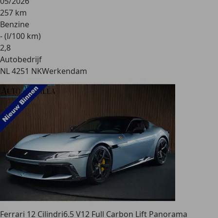
05/2026
257 km
Benzine
- (l/100 km)
2
,
8
Autobedrijf
NL 4251 NK
Werkendam
Ferrari 12 Cilindri
6.5 V12 Full Carbon Lift Panorama