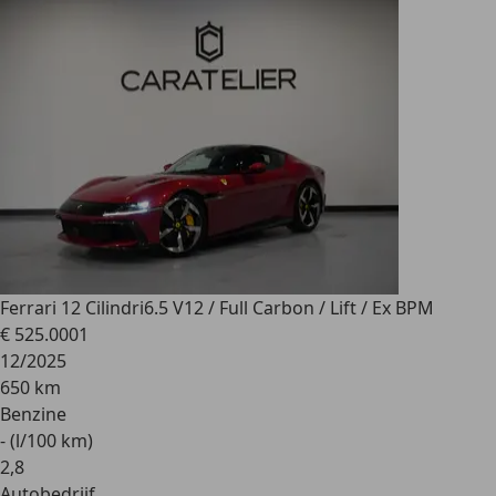
Ferrari 12 Cilindri
6.5 V12 / Full Carbon / Lift / Ex BPM
€ 525.000
1
12/2025
650 km
Benzine
- (l/100 km)
2
,
8
Autobedrijf