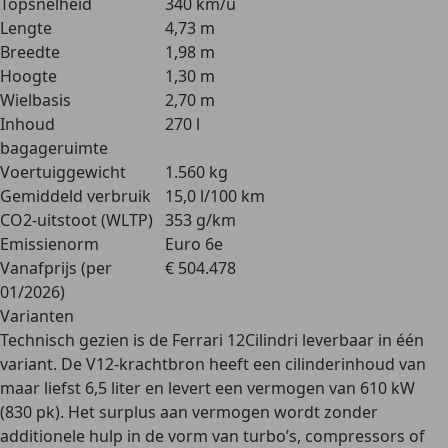
Topsnelheid
340 km/u
Lengte
4,73 m
Breedte
1,98 m
Hoogte
1,30 m
Wielbasis
2,70 m
Inhoud
270 l
bagageruimte
Voertuiggewicht
1.560 kg
Gemiddeld verbruik
15,0 l/100 km
CO2-uitstoot (WLTP)
353 g/km
Emissienorm
Euro 6e
Vanafprijs (per
€ 504.478
01/2026)
Varianten
Technisch gezien is de Ferrari 12Cilindri leverbaar in één
variant. De V12-krachtbron heeft een cilinderinhoud van
maar liefst 6,5 liter en levert een
vermogen van 610 kW
(830 pk)
. Het surplus aan vermogen wordt zonder
additionele hulp in de vorm van turbo’s, compressors of