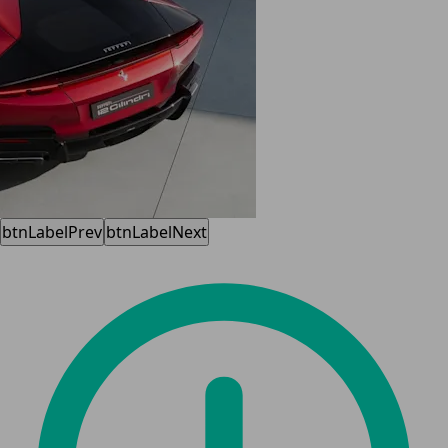
btnLabelPrev
btnLabelNext