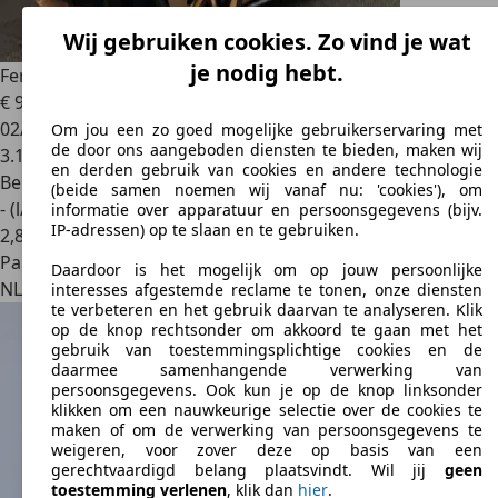
Wij gebruiken cookies. Zo vind je wat
je nodig hebt.
Ferrari 12 Cilindri
Spider Tailor Made
€ 950.000
1
02/2026
Om jou een zo goed mogelijke gebruikerservaring met
de door ons aangeboden diensten te bieden, maken wij
3.100 km
en derden gebruik van cookies en andere technologie
Benzine
(beide samen noemen wij vanaf nu: 'cookies'), om
- (l/100 km)
informatie over apparatuur en persoonsgegevens (bijv.
IP-adressen) op te slaan en te gebruiken.
2
,
8
Particulier
Daardoor is het mogelijk om op jouw persoonlijke
NL 1411DC
Naarden
interesses afgestemde reclame te tonen, onze diensten
te verbeteren en het gebruik daarvan te analyseren. Klik
op de knop rechtsonder om akkoord te gaan met het
gebruik van toestemmingsplichtige cookies en de
daarmee samenhangende verwerking van
persoonsgegevens. Ook kun je op de knop linksonder
klikken om een nauwkeurige selectie over de cookies te
maken of om de verwerking van persoonsgegevens te
weigeren, voor zover deze op basis van een
gerechtvaardigd belang plaatsvindt. Wil jij
geen
toestemming verlenen
, klik dan
hier
.