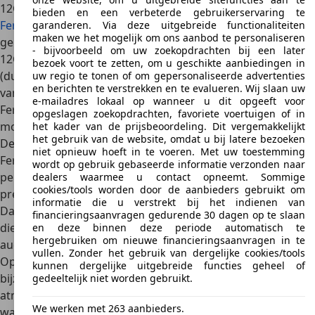
12Cilindri een
unieke positie
in. Waar modellen als de
bieden en een verbeterde gebruikerservaring te
Ferrari Amalfi
,
Ferrari SF90 Stradale
en
Ferrari 296 GTB
garanderen. Via deze uitgebreide functionaliteiten
maken we het mogelijk om ons aanbod te personaliseren
gebruikmaken van turbo’s of hybridetechnologie, blijft de
- bijvoorbeeld om uw zoekopdrachten bij een later
12Cilindri trouw aan een volledig atmosferische V12-motor
bezoek voort te zetten, om u geschikte aanbiedingen in
(dus zonder turbo). Daarmee is hij de
directe vervanger
uw regio te tonen of om gepersonaliseerde advertenties
en berichten te verstrekken en te evalueren. Wij slaan uw
van de
Ferrari 812 Superfast
en een erfgenaam van
e-mailadres lokaal op wanneer u dit opgeeft voor
Ferrari’s legendarische twaalfcilinder GT-modellen met de
opgeslagen zoekopdrachten, favoriete voertuigen of in
motor voorin.
het kader van de prijsbeoordeling. Dit vergemakkelijkt
het gebruik van de website, omdat u bij latere bezoeken
De 12Cilindri is geen hardcore circuitwapen zoals sommige
niet opnieuw hoeft in te voeren. Met uw toestemming
Ferrari’s met een middenmotor, maar een high-
wordt op gebruik gebaseerde informatie verzonden naar
performance grand tourer (GT). Hij combineert
extreme
dealers waarmee u contact opneemt. Sommige
cookies/tools worden door de aanbieders gebruikt om
prestaties met relatief comfort
voor langere afstanden.
informatie die u verstrekt bij het indienen van
Dat maakt hem aantrekkelijk voor vermogende puristen
financieringsaanvragen gedurende 30 dagen op te slaan
die waarde hechten aan mechanische puurheid en
en deze binnen deze periode automatisch te
hergebruiken om nieuwe financieringsaanvragen in te
auditieve beleving.
vullen. Zonder het gebruik van dergelijke cookies/tools
Op de occasionmarkt neemt de Ferrari 12Cilindri ook een
kunnen dergelijke uitgebreide functies geheel of
bijzondere positie in. Historisch gezien behouden
gedeeltelijk niet worden gebruikt.
atmosferische V12-Ferrari’s hun waarde goed, zeker
We werken met 263 aanbieders.
wanneer ze het einde markeren van een tijdperk.