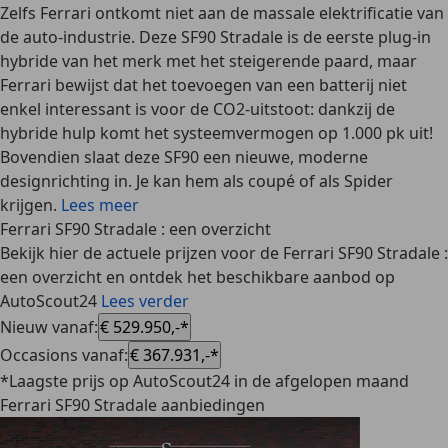
Zelfs Ferrari ontkomt niet aan de massale elektrificatie van
de auto-industrie. Deze SF90 Stradale is
de eerste plug-in
hybride
van het merk met het steigerende paard, maar
Ferrari bewijst dat het toevoegen van een batterij niet
enkel interessant is voor de CO2-uitstoot: dankzij de
hybride hulp komt het systeemvermogen op 1.000 pk uit!
Bovendien slaat deze SF90 een nieuwe, moderne
designrichting in. Je kan hem als coupé of als Spider
krijgen.
Lees meer
Ferrari SF90 Stradale : een overzicht
Bekijk hier de actuele prijzen voor de Ferrari SF90 Stradale :
een overzicht en ontdek het beschikbare aanbod op
AutoScout24
Lees verder
Nieuw vanaf
:
€ 529.950,-*
Occasions vanaf
:
€ 367.931,-*
*Laagste prijs op AutoScout24 in de afgelopen maand
Ferrari SF90 Stradale aanbiedingen