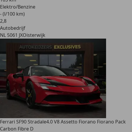
Elektro/Benzine
- (l/100 km)
2
,
8
Autobedrijf
NL 5061 JX
Oisterwijk
Ferrari SF90 Stradale
4.0 V8 Assetto Fiorano Fiorano Pack
Carbon Fibre D