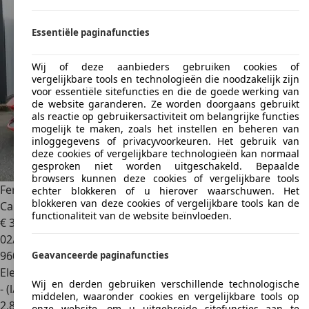
Essentiële paginafuncties
Wij of deze aanbieders gebruiken cookies of
vergelijkbare tools en technologieën die noodzakelijk zijn
voor essentiële sitefuncties en die de goede werking van
de website garanderen. Ze worden doorgaans gebruikt
als reactie op gebruikersactiviteit om belangrijke functies
mogelijk te maken, zoals het instellen en beheren van
inloggegevens of privacyvoorkeuren. Het gebruik van
deze cookies of vergelijkbare technologieën kan normaal
gesproken niet worden uitgeschakeld. Bepaalde
browsers kunnen deze cookies of vergelijkbare tools
Ferrari SF90 Stradale
- Assetto Fiorano - Rosso Corsa - Full
echter blokkeren of u hierover waarschuwen. Het
blokkeren van deze cookies of vergelijkbare tools kan de
Carbon
functionaliteit van de website beïnvloeden.
€ 399.950
1
02/2023
960 km
Geavanceerde paginafuncties
Elektro/Benzine
Wij en derden gebruiken verschillende technologische
- (l/100 km)
middelen, waaronder cookies en vergelijkbare tools op
2
,
8
onze website, om u uitgebreide sitefuncties aan te