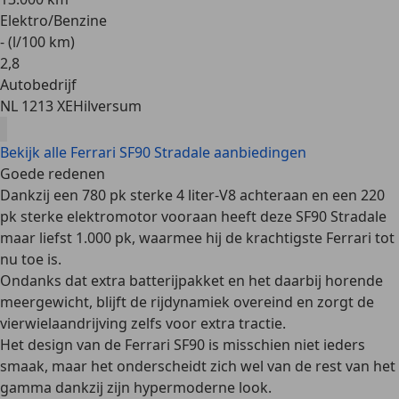
Elektro/Benzine
- (l/100 km)
2
,
8
Autobedrijf
NL 1213 XE
Hilversum
Bekijk alle Ferrari SF90 Stradale aanbiedingen
Goede redenen
Dankzij een 780 pk sterke 4 liter-V8 achteraan en een 220
pk sterke elektromotor vooraan heeft deze SF90 Stradale
maar liefst
1.000 pk
, waarmee hij de krachtigste Ferrari tot
nu toe is.
Ondanks dat extra batterijpakket en het daarbij horende
meergewicht, blijft de rijdynamiek overeind en zorgt de
vierwielaandrijving zelfs voor
extra tractie
.
Het design van de Ferrari SF90 is misschien niet ieders
smaak, maar het onderscheidt zich wel van de rest van het
gamma dankzij zijn
hypermoderne look
.