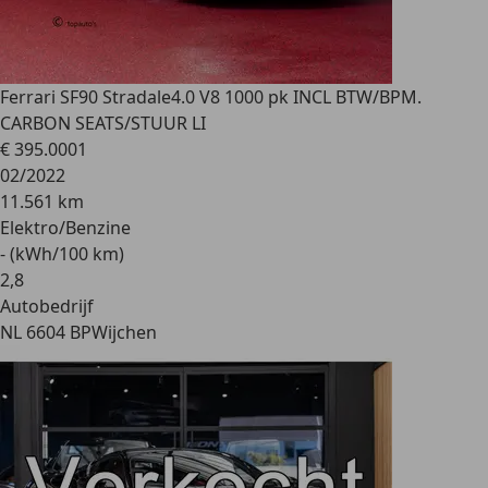
Ferrari SF90 Stradale
4.0 V8 1000 pk INCL BTW/BPM.
CARBON SEATS/STUUR LI
€ 395.000
1
02/2022
11.561 km
Elektro/Benzine
- (kWh/100 km)
2
,
8
Autobedrijf
NL 6604 BP
Wijchen