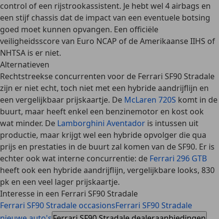
control of een rijstrookassistent. Je hebt wel 4 airbags en
een stijf chassis dat de impact van een eventuele botsing
goed moet kunnen opvangen. Een officiële
veiligheidsscore van Euro NCAP of de Amerikaanse IIHS of
NHTSA is er niet.
Alternatieven
Rechtstreekse concurrenten voor de Ferrari SF90 Stradale
zijn er niet echt, toch niet met een hybride aandrijflijn en
een vergelijkbaar prijskaartje. De
McLaren 720S
komt in de
buurt, maar heeft enkel een benzinemotor en kost ook
wat minder. De
Lamborghini Aventador
is intussen uit
productie, maar krijgt wel een hybride opvolger die qua
prijs en prestaties in de buurt zal komen van de SF90. Er is
echter ook wat interne concurrentie: de
Ferrari 296 GTB
heeft ook een hybride aandrijflijn, vergelijkbare looks, 830
pk en een veel lager prijskaartje.
Interesse in een Ferrari SF90 Stradale
Ferrari SF90 Stradale occasions
Ferrari SF90 Stradale
nieuwe auto's
Ferrari SF90 Stradale dealeraanbiedingen