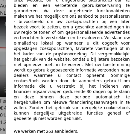
bieden en een verbeterde gebruikerservaring te
Autobedrijf
garanderen. Via deze uitgebreide functionaliteiten
NL 3447 GK
Woerden
maken we het mogelijk om ons aanbod te personaliseren
- bijvoorbeeld om uw zoekopdrachten bij een later
bezoek voort te zetten, om u geschikte aanbiedingen in
uw regio te tonen of om gepersonaliseerde advertenties
en berichten te verstrekken en te evalueren. Wij slaan uw
e-mailadres lokaal op wanneer u dit opgeeft voor
opgeslagen zoekopdrachten, favoriete voertuigen of in
het kader van de prijsbeoordeling. Dit vergemakkelijkt
het gebruik van de website, omdat u bij latere bezoeken
niet opnieuw hoeft in te voeren. Met uw toestemming
wordt op gebruik gebaseerde informatie verzonden naar
dealers waarmee u contact opneemt. Sommige
cookies/tools worden door de aanbieders gebruikt om
informatie die u verstrekt bij het indienen van
financieringsaanvragen gedurende 30 dagen op te slaan
en deze binnen deze periode automatisch te
Ferrari SF90 Stradale
- Kroymans Ferrari
hergebruiken om nieuwe financieringsaanvragen in te
vullen. Zonder het gebruik van dergelijke cookies/tools
€ 449.500
kunnen dergelijke uitgebreide functies geheel of
01/2023
gedeeltelijk niet worden gebruikt.
1.200 km
Elektro/Benzine
We werken met 263 aanbieders.