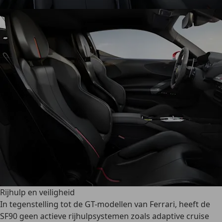
Rijhulp en veiligheid
In tegenstelling tot de GT-modellen van Ferrari, heeft de
SF90 geen actieve rijhulpsystemen zoals adaptive cruise