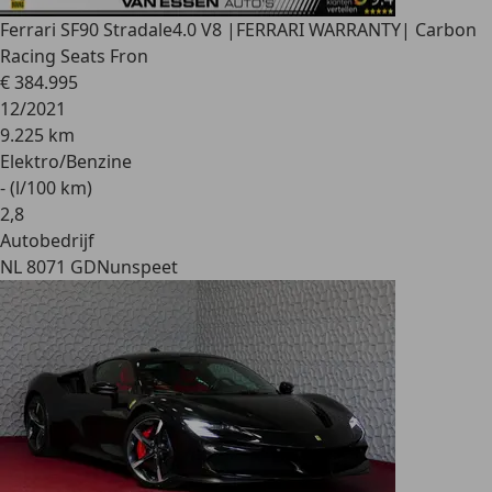
Ferrari SF90 Stradale
4.0 V8 |FERRARI WARRANTY| Carbon
Racing Seats Fron
€ 384.995
12/2021
9.225 km
Elektro/Benzine
- (l/100 km)
2
,
8
Autobedrijf
NL 8071 GD
Nunspeet