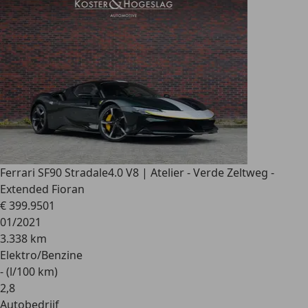
Ferrari SF90 Stradale
4.0 V8 | Atelier - Verde Zeltweg -
Extended Fioran
€ 399.950
1
01/2021
3.338 km
Elektro/Benzine
- (l/100 km)
2
,
8
Autobedrijf