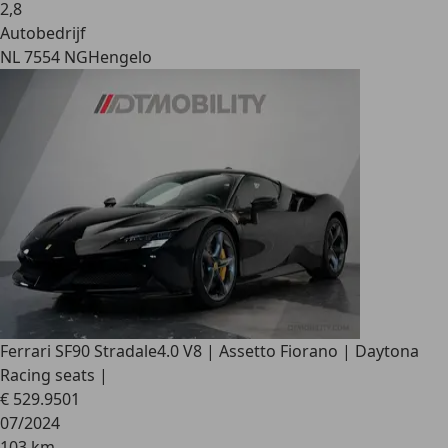
2
,
8
Autobedrijf
NL 7554 NG
Hengelo
Ferrari SF90 Stradale
4.0 V8 | Assetto Fiorano | Daytona
Racing seats |
€ 529.950
1
07/2024
103 km