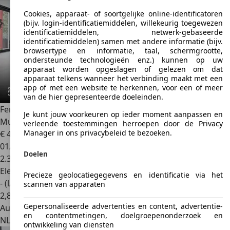
Cookies, apparaat- of soortgelijke online-identificatoren
(bijv. login-identificatiemiddelen, willekeurig toegewezen
identificatiemiddelen, netwerk-gebaseerde
identificatiemiddelen) samen met andere informatie (bijv.
browsertype en informatie, taal, schermgrootte,
ondersteunde technologieën enz.) kunnen op uw
apparaat worden opgeslagen of gelezen om dat
apparaat telkens wanneer het verbinding maakt met een
app of met een website te herkennen, voor een of meer
van de hier gepresenteerde doeleinden.
Ferrari SF90 Stradale
Assetto Fiorano ~Ferrari
Je kunt jouw voorkeuren op ieder moment aanpassen en
Munsterhuis~
verleende toestemmingen herroepen door de Privacy
Manager in ons privacybeleid te bezoeken.
€ 465.000
1
01/2022
Doelen
2.350 km
Elektro/Benzine
Precieze geolocatiegegevens en identificatie via het
- (l/100 km)
scannen van apparaten
2
,
8
Gepersonaliseerde advertenties en content, advertentie-
Autobedrijf
en contentmetingen, doelgroepenonderzoek en
NL 7554 NG
Hengelo
ontwikkeling van diensten