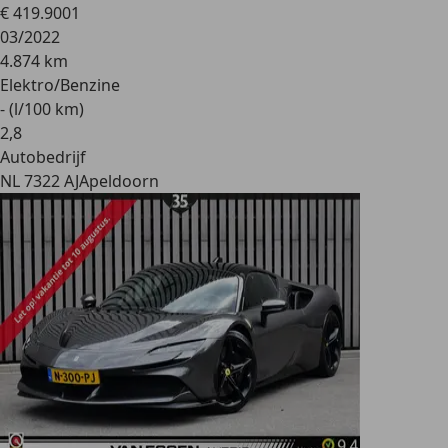
€ 419.900
1
03/2022
4.874 km
Elektro/Benzine
- (l/100 km)
2
,
8
Autobedrijf
NL 7322 AJ
Apeldoorn