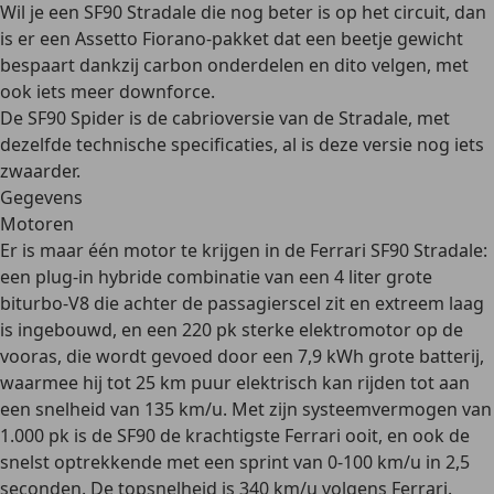
Wil je een SF90 Stradale die nog beter is op het circuit, dan
is er een
Assetto Fiorano
-pakket dat een beetje gewicht
bespaart dankzij carbon onderdelen en dito velgen, met
ook iets meer downforce.
De
SF90 Spider
is de cabrioversie van de Stradale, met
dezelfde technische specificaties, al is deze versie nog iets
zwaarder.
Gegevens
Motoren
Er is maar één motor te krijgen in de Ferrari SF90 Stradale:
een plug-in hybride combinatie van een 4 liter grote
biturbo-V8 die achter de passagierscel zit en extreem laag
is ingebouwd, en een 220 pk sterke elektromotor op de
vooras, die wordt gevoed door een 7,9 kWh grote batterij,
waarmee hij tot 25 km puur elektrisch kan rijden tot aan
een snelheid van 135 km/u. Met zijn systeemvermogen van
1.000 pk is de SF90
de krachtigste Ferrari ooit
, en ook de
snelst optrekkende met een sprint van 0-100 km/u in 2,5
seconden. De topsnelheid is 340 km/u volgens Ferrari.