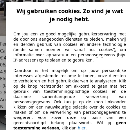
Wij gebruiken cookies. Zo vind je wat
je nodig hebt.
Om jou een zo goed mogelijke gebruikerservaring met
de door ons aangeboden diensten te bieden, maken wij
Ferrari SF90 Stradale
Lift Two Tone Scuderia Shields 4.0 V8
en derden gebruik van cookies en andere technologie
(beide samen noemen wij vanaf nu: 'cookies'), om
Carbon Seats
informatie over apparatuur en persoonsgegevens (bijv.
€ 439.995
1
IP-adressen) op te slaan en te gebruiken.
06/2024
Daardoor is het mogelijk om op jouw persoonlijke
4.962 km
interesses afgestemde reclame te tonen, onze diensten
Elektro/Benzine
te verbeteren en het gebruik daarvan te analyseren. Klik
- (l/100 km)
op de knop rechtsonder om akkoord te gaan met het
gebruik van toestemmingsplichtige cookies en de
2
,
8
daarmee samenhangende verwerking van
Autobedrijf
persoonsgegevens. Ook kun je op de knop linksonder
NL 1412 CA
Naarden
klikken om een nauwkeurige selectie over de cookies te
maken of om de verwerking van persoonsgegevens te
weigeren, voor zover deze op basis van een
gerechtvaardigd belang plaatsvindt. Wil jij
geen
toestemming verlenen
, klik dan
hier
.