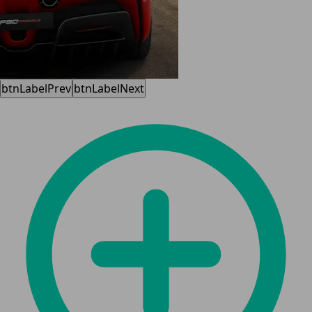
btnLabelPrev
btnLabelNext