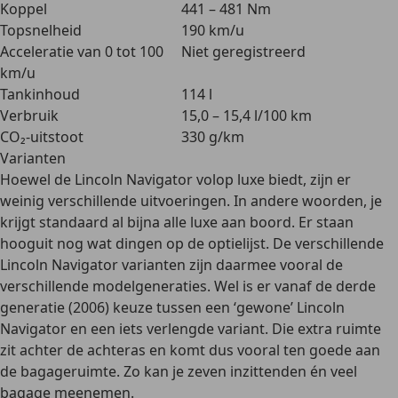
Koppel
441 – 481 Nm
Topsnelheid
190 km/u
Acceleratie van 0 tot 100
Niet geregistreerd
km/u
Tankinhoud
114 l
Verbruik
15,0 – 15,4 l/100 km
CO₂-uitstoot
330 g/km
Varianten
Hoewel de Lincoln Navigator volop luxe biedt, zijn er
weinig verschillende uitvoeringen
. In andere woorden, je
krijgt standaard al bijna alle luxe aan boord. Er staan
hooguit nog wat dingen op de optielijst. De verschillende
Lincoln Navigator varianten zijn daarmee vooral de
verschillende
modelgeneraties
. Wel is er vanaf de derde
generatie (2006) keuze tussen een ‘gewone’ Lincoln
Navigator en een iets
verlengde variant
. Die extra ruimte
zit achter de achteras en komt dus vooral ten goede aan
de bagageruimte. Zo kan je zeven inzittenden én veel
bagage meenemen.