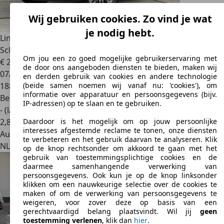
Wij gebruiken cookies. Zo vind je wat
je nodig hebt.
Lincoln Navigator
5.4 V8 7-Persoons - Leder - Incl BTW -
Schuifdak -
Om jou een zo goed mogelijke gebruikerservaring met
€ 26.990
1
de door ons aangeboden diensten te bieden, maken wij
07/2007
en derden gebruik van cookies en andere technologie
188.400 km
(beide samen noemen wij vanaf nu: 'cookies'), om
informatie over apparatuur en persoonsgegevens (bijv.
Benzine
IP-adressen) op te slaan en te gebruiken.
- (l/100 km)
2
,
8
Daardoor is het mogelijk om op jouw persoonlijke
interesses afgestemde reclame te tonen, onze diensten
Autobedrijf
te verbeteren en het gebruik daarvan te analyseren. Klik
NL 7961 ED
Ruinerwold
op de knop rechtsonder om akkoord te gaan met het
gebruik van toestemmingsplichtige cookies en de
daarmee samenhangende verwerking van
persoonsgegevens. Ook kun je op de knop linksonder
klikken om een nauwkeurige selectie over de cookies te
maken of om de verwerking van persoonsgegevens te
weigeren, voor zover deze op basis van een
gerechtvaardigd belang plaatsvindt. Wil jij
geen
toestemming verlenen
, klik dan
hier
.