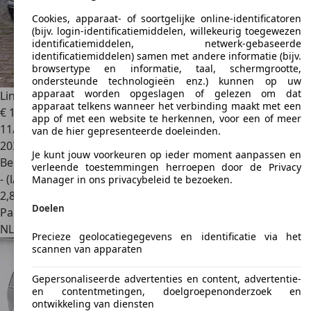
Cookies, apparaat- of soortgelijke online-identificatoren
(bijv. login-identificatiemiddelen, willekeurig toegewezen
identificatiemiddelen, netwerk-gebaseerde
identificatiemiddelen) samen met andere informatie (bijv.
browsertype en informatie, taal, schermgrootte,
ondersteunde technologieën enz.) kunnen op uw
apparaat worden opgeslagen of gelezen om dat
Lincoln Navigator
Youngtimer Lincoln Navigator
apparaat telkens wanneer het verbinding maakt met een
€ 16.500
app of met een website te herkennen, voor een of meer
11/2007
van de hier gepresenteerde doeleinden.
203.000 km
Je kunt jouw voorkeuren op ieder moment aanpassen en
Benzine
verleende toestemmingen herroepen door de Privacy
- (l/100 km)
Manager in ons privacybeleid te bezoeken.
2
,
8
Doelen
Particulier
NL 5263GL
Vught
Precieze geolocatiegegevens en identificatie via het
scannen van apparaten
Gepersonaliseerde advertenties en content, advertentie-
en contentmetingen, doelgroepenonderzoek en
ontwikkeling van diensten