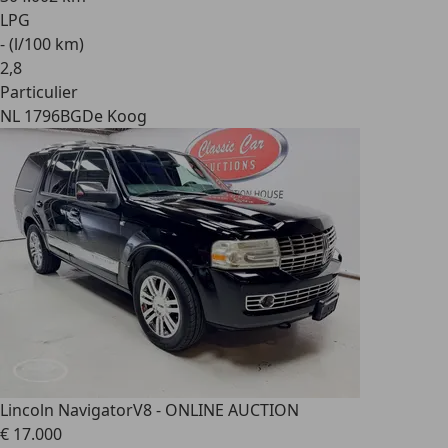
LPG
- (l/100 km)
2
,
8
Particulier
NL 1796BG
De Koog
Lincoln Navigator
V8 - ONLINE AUCTION
€ 17.000