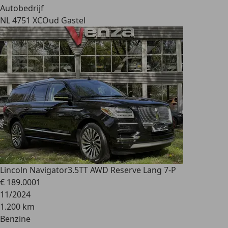
Autobedrijf
NL 4751 XC
Oud Gastel
Lincoln Navigator
3.5TT AWD Reserve Lang 7-P
€ 189.000
1
11/2024
1.200 km
Benzine