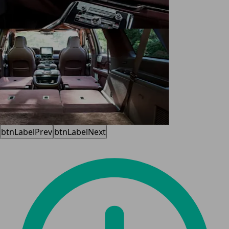
btnLabelPrev
btnLabelNext