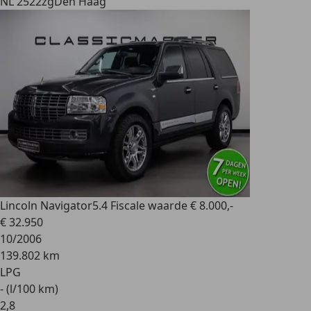
NL 2522zg
Den Haag
Lincoln Navigator
5.4 Fiscale waarde € 8.000,-
€ 32.950
10/2006
139.802 km
LPG
- (l/100 km)
2
,
8