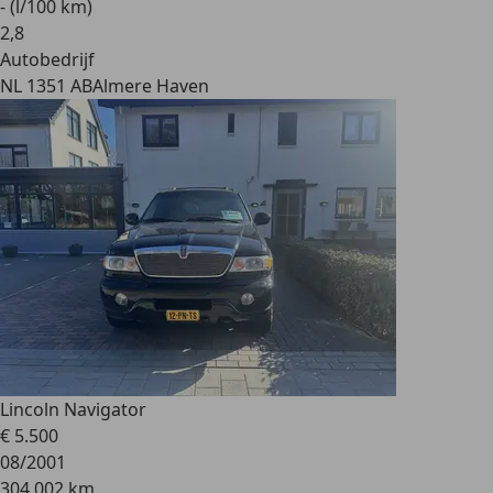
- (l/100 km)
2
,
8
Autobedrijf
NL 1351 AB
Almere Haven
Lincoln Navigator
€ 5.500
08/2001
304.002 km