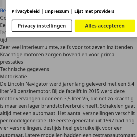
Bekijk alle Lincoln Navigator aanbiedingen
|
|
Privacybeleid
Impressum
Lijst met providers
Goede redenen
Een beroemd statement van absolute luxe
Privacy instellingen
Alles accepteren
Iedere modelgeneratie bood alle denkbare luxe voor die
tijd
Zeer veel interieurruimte, zelfs voor tot zeven inzittenden
Krachtige motoren zorgen bovendien voor prima
prestaties
Technische gegevens
Motorisatie
De Lincoln Navigator werd jarenlang geleverd met een
5,4
liter V8 benzinemotor
. Bij de facelift in 2015 werd deze
motor vervangen door een
3,5 liter V6
, die net zo krachtig
is maar een lager brandstofverbruik heeft. Schakelen gaat
altijd met een automaat
. Het aantal versnellingen verschilt
per modelgeneratie. De eerste generatie uit 1997 had nog
vier versnellingen, destijds heel gebruikelijk voor een
automaat. Latere modellen hadden een zestrapsautomaat,