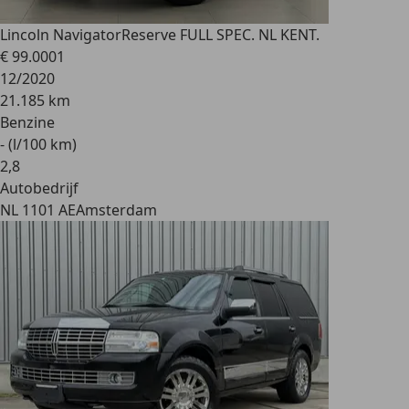
Lincoln Navigator
Reserve FULL SPEC. NL KENT.
€ 99.000
1
12/2020
21.185 km
Benzine
- (l/100 km)
2
,
8
Autobedrijf
NL 1101 AE
Amsterdam