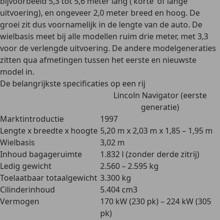
bijvoorbeeld
5,3 tot 5,6 meter lang
(‘korte’ of lange
uitvoering), en ongeveer
2,0 meter breed en hoog
. De
groei zit dus voornamelijk in de lengte van de auto. De
wielbasis
meet bij alle modellen
ruim drie meter
, met 3,3
voor de verlengde uitvoering. De andere modelgeneraties
zitten qua afmetingen tussen het eerste en nieuwste
model in.
De belangrijkste specificaties op een rij
Lincoln Navigator (eerste
generatie)
Marktintroductie
1997
Lengte x breedte x hoogte
5,20 m x 2,03 m x 1,85 – 1,95 m
Wielbasis
3,02 m
Inhoud bagageruimte
1.832 l (zonder derde zitrij)
Ledig gewicht
2.560 – 2.595 kg
Toelaatbaar totaalgewicht
3.300 kg
Cilinderinhoud
5.404 cm3
Vermogen
170 kW (230 pk) – 224 kW (305
pk)