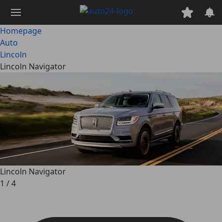
Ga
naar
hoofdinhoud
Homepage
Auto
Lincoln
Lincoln Navigator
Lincoln Navigator
1
/
4