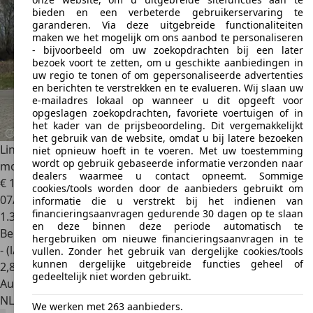
bieden en een verbeterde gebruikerservaring te
garanderen. Via deze uitgebreide functionaliteiten
maken we het mogelijk om ons aanbod te personaliseren
- bijvoorbeeld om uw zoekopdrachten bij een later
bezoek voort te zetten, om u geschikte aanbiedingen in
uw regio te tonen of om gepersonaliseerde advertenties
en berichten te verstrekken en te evalueren. Wij slaan uw
e-mailadres lokaal op wanneer u dit opgeeft voor
opgeslagen zoekopdrachten, favoriete voertuigen of in
het kader van de prijsbeoordeling. Dit vergemakkelijkt
het gebruik van de website, omdat u bij latere bezoeken
Lincoln Navigator
Black Label 7 Pers Grijs kenteken
niet opnieuw hoeft in te voeren. Met uw toestemming
wordt op gebruik gebaseerde informatie verzonden naar
mogelijk
dealers waarmee u contact opneemt. Sommige
€ 189.000
1
cookies/tools worden door de aanbieders gebruikt om
07/2024
informatie die u verstrekt bij het indienen van
financieringsaanvragen gedurende 30 dagen op te slaan
1.321 km
en deze binnen deze periode automatisch te
Benzine
hergebruiken om nieuwe financieringsaanvragen in te
- (l/100 km)
vullen. Zonder het gebruik van dergelijke cookies/tools
kunnen dergelijke uitgebreide functies geheel of
2
,
8
gedeeltelijk niet worden gebruikt.
Autobedrijf
NL 9288 XJ
Kootstertille
We werken met 263 aanbieders.