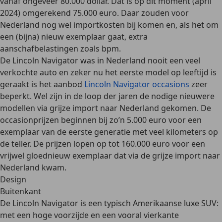
vanaf ongeveer
80.000 dollar
. Dat is op dit moment (april
2024) omgerekend
75.000 euro
. Daar zouden voor
Nederland nog wel importkosten bij komen en, als het om
een (bijna) nieuw exemplaar gaat, extra
aanschafbelastingen zoals bpm.
De Lincoln Navigator was in Nederland nooit een veel
verkochte auto en zeker nu het eerste model op leeftijd is
geraakt is het aanbod
Lincoln Navigator occasions
zeer
beperkt. Wel zijn in de loop der jaren de nodige nieuwere
modellen via grijze import naar Nederland gekomen. De
occasionprijzen beginnen bij zo’n
5.000 euro
voor een
exemplaar van de eerste generatie met veel kilometers op
de teller. De prijzen lopen op tot
160.000 euro
voor een
vrijwel gloednieuw exemplaar dat via de grijze import naar
Nederland kwam.
Design
Buitenkant
De Lincoln Navigator is een typisch Amerikaanse luxe SUV:
met een hoge voorzijde en een vooral vierkante