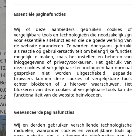
Essentiële paginafuncties
Wij of deze aanbieders gebruiken cookies of
vergelijkbare tools en technologieën die noodzakelijk zijn
voor essentiële sitefuncties en die de goede werking van
de website garanderen. Ze worden doorgaans gebruikt
als reactie op gebruikersactiviteit om belangrijke functies
Lincoln Navigator
V8 - ONLINE AUCTION
mogelijk te maken, zoals het instellen en beheren van
€ 17.000
inloggegevens of privacyvoorkeuren. Het gebruik van
12/2009
deze cookies of vergelijkbare technologieën kan normaal
gesproken niet worden uitgeschakeld. Bepaalde
141.168 km
browsers kunnen deze cookies of vergelijkbare tools
Benzine
echter blokkeren of u hierover waarschuwen. Het
0,0 l/100 km (gem.)
blokkeren van deze cookies of vergelijkbare tools kan de
functionaliteit van de website beïnvloeden.
2
,
8
Autobedrijf
NL 1422 AE
Uithoorn
Geavanceerde paginafuncties
Wij en derden gebruiken verschillende technologische
middelen, waaronder cookies en vergelijkbare tools op
onze website, om u uitgebreide sitefuncties aan te