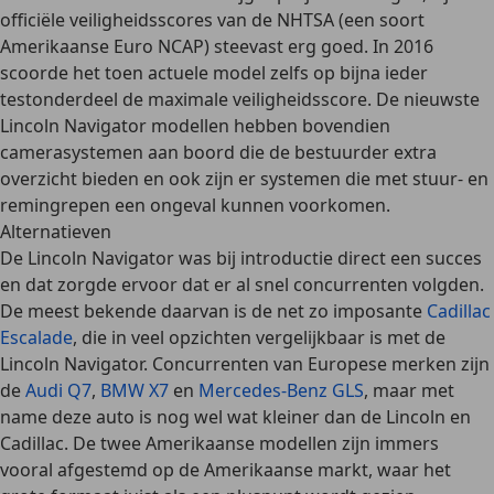
officiële veiligheidsscores van de NHTSA (een soort
Amerikaanse Euro NCAP) steevast erg goed. In 2016
scoorde het toen actuele model zelfs op bijna ieder
testonderdeel de
maximale veiligheidsscore
. De nieuwste
Lincoln Navigator modellen hebben bovendien
camerasystemen
aan boord die de bestuurder extra
overzicht bieden en ook zijn er systemen die met stuur- en
remingrepen een
ongeval kunnen voorkomen
.
Alternatieven
De Lincoln Navigator was bij introductie direct een succes
en dat zorgde ervoor dat er al snel concurrenten volgden.
De meest bekende daarvan is de net zo imposante
Cadillac
Escalade
, die in veel opzichten vergelijkbaar is met de
Lincoln Navigator. Concurrenten van Europese merken zijn
de
Audi Q7
,
BMW X7
en
Mercedes-Benz GLS
, maar met
name deze auto is nog wel wat kleiner dan de Lincoln en
Cadillac. De twee Amerikaanse modellen zijn immers
vooral afgestemd op de Amerikaanse markt, waar het