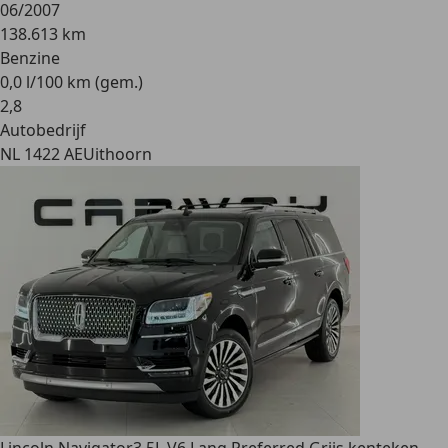
06/2007
138.613 km
Benzine
0,0 l/100 km (gem.)
2
,
8
Autobedrijf
NL 1422 AE
Uithoorn