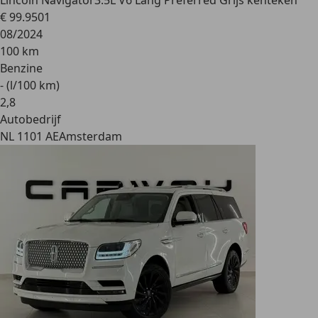
Lincoln Navigator
3.5L V6 Lang Preferred Grijs kenteken
€ 99.950
1
08/2024
100 km
Benzine
- (l/100 km)
2
,
8
Autobedrijf
NL 1101 AE
Amsterdam