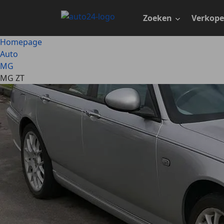
Ga
naar
Zoeken
Verkop
hoofdinhoud
Homepage
Auto
MG
MG ZT