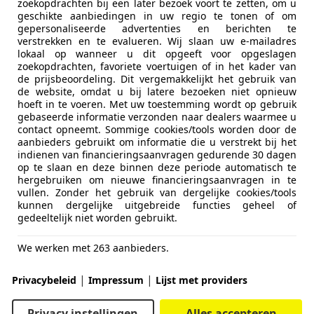
zoekopdrachten bij een later bezoek voort te zetten, om u
geschikte aanbiedingen in uw regio te tonen of om
gepersonaliseerde advertenties en berichten te
verstrekken en te evalueren. Wij slaan uw e-mailadres
lokaal op wanneer u dit opgeeft voor opgeslagen
zoekopdrachten, favoriete voertuigen of in het kader van
de prijsbeoordeling. Dit vergemakkelijkt het gebruik van
de website, omdat u bij latere bezoeken niet opnieuw
hoeft in te voeren. Met uw toestemming wordt op gebruik
gebaseerde informatie verzonden naar dealers waarmee u
contact opneemt. Sommige cookies/tools worden door de
aanbieders gebruikt om informatie die u verstrekt bij het
indienen van financieringsaanvragen gedurende 30 dagen
op te slaan en deze binnen deze periode automatisch te
hergebruiken om nieuwe financieringsaanvragen in te
vullen. Zonder het gebruik van dergelijke cookies/tools
kunnen dergelijke uitgebreide functies geheel of
gedeeltelijk niet worden gebruikt.
We werken met 263 aanbieders.
|
|
Privacybeleid
Impressum
Lijst met providers
Privacy instellingen
Alles accepteren