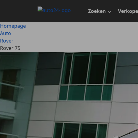
Ga
naar
Zoeken
Verkop
hoofdinhoud
Homepage
Auto
Rover
Rover 75