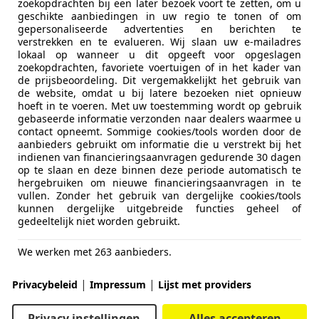
zoekopdrachten bij een later bezoek voort te zetten, om u
geschikte aanbiedingen in uw regio te tonen of om
gepersonaliseerde advertenties en berichten te
verstrekken en te evalueren. Wij slaan uw e-mailadres
lokaal op wanneer u dit opgeeft voor opgeslagen
zoekopdrachten, favoriete voertuigen of in het kader van
de prijsbeoordeling. Dit vergemakkelijkt het gebruik van
de website, omdat u bij latere bezoeken niet opnieuw
hoeft in te voeren. Met uw toestemming wordt op gebruik
gebaseerde informatie verzonden naar dealers waarmee u
contact opneemt. Sommige cookies/tools worden door de
aanbieders gebruikt om informatie die u verstrekt bij het
indienen van financieringsaanvragen gedurende 30 dagen
op te slaan en deze binnen deze periode automatisch te
hergebruiken om nieuwe financieringsaanvragen in te
vullen. Zonder het gebruik van dergelijke cookies/tools
kunnen dergelijke uitgebreide functies geheel of
gedeeltelijk niet worden gebruikt.
We werken met 263 aanbieders.
|
|
Privacybeleid
Impressum
Lijst met providers
Privacy instellingen
Alles accepteren