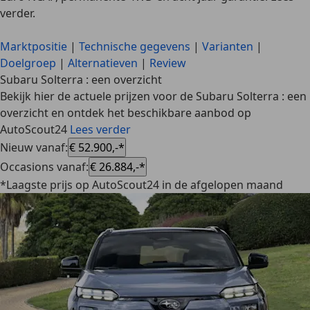
verder.
Marktpositie
|
Technische gegevens
|
Varianten
|
Doelgroep
|
Alternatieven
|
Review
Subaru Solterra : een overzicht
Bekijk hier de actuele prijzen voor de Subaru Solterra : een
overzicht en ontdek het beschikbare aanbod op
AutoScout24
Lees verder
Nieuw vanaf
:
€ 52.900,-*
Occasions vanaf
:
€ 26.884,-*
*Laagste prijs op AutoScout24 in de afgelopen maand