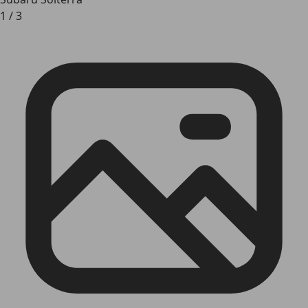
1
/
3