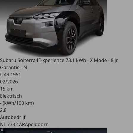
Subaru Solterra
4E-xperience 73.1 kWh - X Mode - 8 jr
Garantie - N
€ 49.195
1
02/2026
15 km
Elektrisch
- (kWh/100 km)
2
,
8
Autobedrijf
NL 7332 AR
Apeldoorn