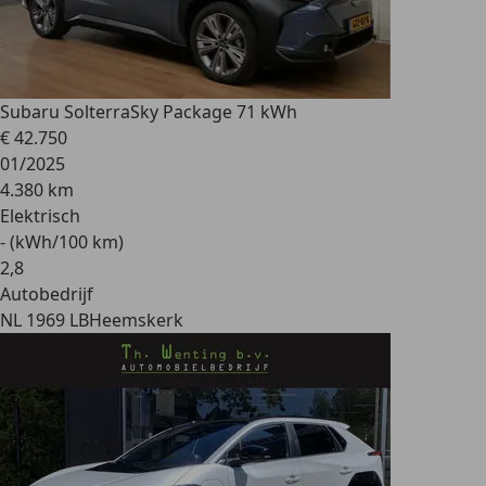
Subaru Solterra
Sky Package 71 kWh
€ 42.750
01/2025
4.380 km
Elektrisch
- (kWh/100 km)
2
,
8
Autobedrijf
NL 1969 LB
Heemskerk