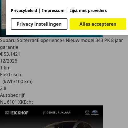
|
|
Privacybeleid
Impressum
Lijst met providers
Privacy instellingen
Alles accepteren
Subaru Solterra
4E-xperience+ Nieuw model 343 PK 8 jaar
garantie
€ 53.142
1
12/2026
1 km
Elektrisch
- (kWh/100 km)
2
,
8
Autobedrijf
NL 6101 XK
Echt