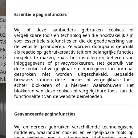
Essentiële paginafuncties
Subaru Solterra
71 kWh
€ 34.850
1
Wij of deze aanbieders gebruiken cookies of
02/2024
vergelijkbare tools en technologieën die noodzakelijk zijn
voor essentiële sitefuncties en die de goede werking van
7.984 km
de website garanderen. Ze worden doorgaans gebruikt
Elektrisch
als reactie op gebruikersactiviteit om belangrijke functies
- (kWh/100 km)
mogelijk te maken, zoals het instellen en beheren van
inloggegevens of privacyvoorkeuren. Het gebruik van
2
,
8
deze cookies of vergelijkbare technologieën kan normaal
Autobedrijf
gesproken niet worden uitgeschakeld. Bepaalde
NL 1969 LB
Heemskerk
browsers kunnen deze cookies of vergelijkbare tools
echter blokkeren of u hierover waarschuwen. Het
blokkeren van deze cookies of vergelijkbare tools kan de
functionaliteit van de website beïnvloeden.
Geavanceerde paginafuncties
Wij en derden gebruiken verschillende technologische
middelen, waaronder cookies en vergelijkbare tools op
onze website, om u uitgebreide sitefuncties aan te