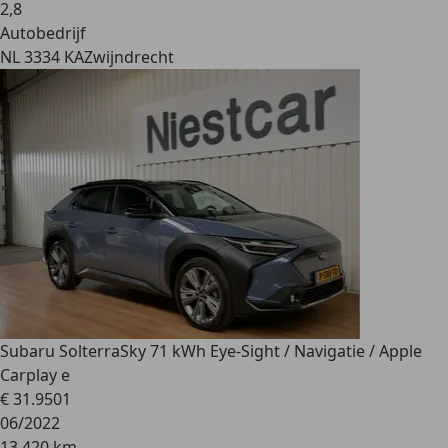
2
,
8
Autobedrijf
NL 3334 KA
Zwijndrecht
Subaru Solterra
Sky 71 kWh Eye-Sight / Navigatie / Apple
Carplay e
€ 31.950
1
06/2022
13.420 km