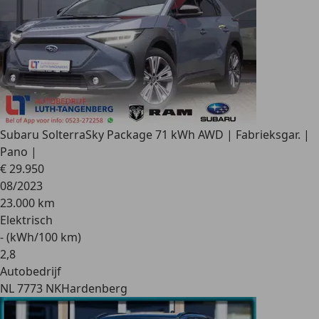
Subaru Solterra
Sky Package 71 kWh AWD | Fabrieksgar. |
Pano |
€ 29.950
08/2023
23.000 km
Elektrisch
- (kWh/100 km)
2
,
8
Autobedrijf
NL 7773 NK
Hardenberg