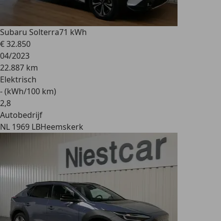
Subaru Solterra
71 kWh
€ 32.850
04/2023
22.887 km
Elektrisch
- (kWh/100 km)
2
,
8
Autobedrijf
NL 1969 LB
Heemskerk