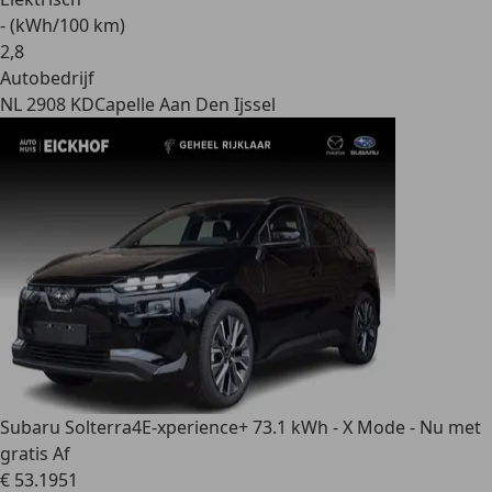
- (kWh/100 km)
2
,
8
Autobedrijf
NL 2908 KD
Capelle Aan Den Ijssel
Subaru Solterra
4E-xperience+ 73.1 kWh - X Mode - Nu met
gratis Af
€ 53.195
1