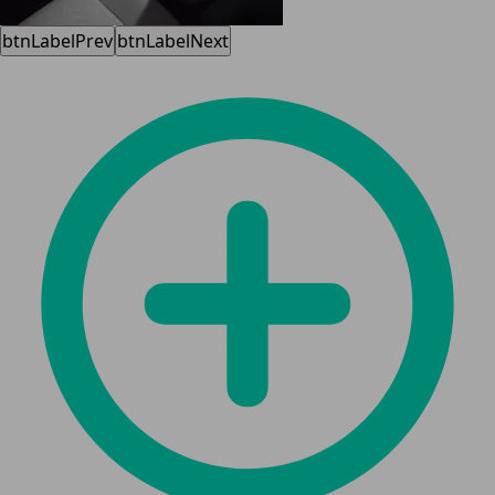
btnLabelPrev
btnLabelNext