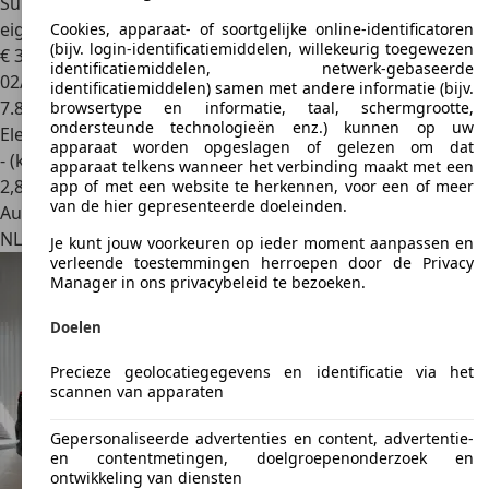
Subaru Solterra
71,4 kWh 218pk AWD Sky Package | 1e
eigenaar | 8 j
Cookies, apparaat- of soortgelijke online-identificatoren
(bijv. login-identificatiemiddelen, willekeurig toegewezen
€ 32.888
identificatiemiddelen, netwerk-gebaseerde
02/2024
identificatiemiddelen) samen met andere informatie (bijv.
7.851 km
browsertype en informatie, taal, schermgrootte,
ondersteunde technologieën enz.) kunnen op uw
Elektrisch
apparaat worden opgeslagen of gelezen om dat
- (kWh/100 km)
apparaat telkens wanneer het verbinding maakt met een
2
,
8
app of met een website te herkennen, voor een of meer
van de hier gepresenteerde doeleinden.
Autobedrijf
NL 3334 KA
Zwijndrecht
Je kunt jouw voorkeuren op ieder moment aanpassen en
verleende toestemmingen herroepen door de Privacy
Manager in ons privacybeleid te bezoeken.
Doelen
Precieze geolocatiegegevens en identificatie via het
scannen van apparaten
Gepersonaliseerde advertenties en content, advertentie-
en contentmetingen, doelgroepenonderzoek en
ontwikkeling van diensten