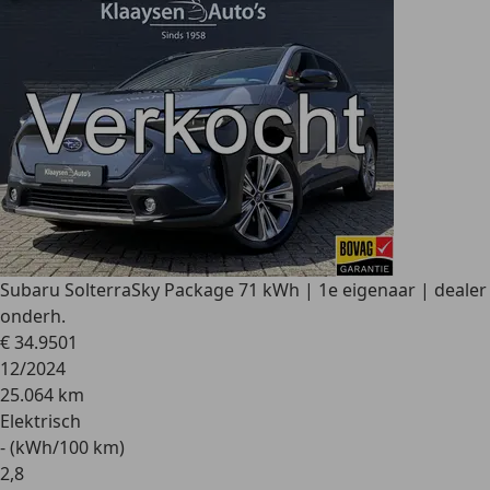
Subaru Solterra
Sky Package 71 kWh | 1e eigenaar | dealer
onderh.
€ 34.950
1
12/2024
25.064 km
Elektrisch
- (kWh/100 km)
2
,
8