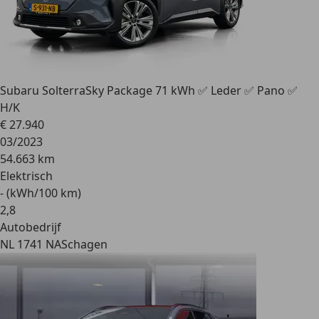
Subaru Solterra
Sky Package 71 kWh ✅ Leder ✅ Pano ✅
H/K
€ 27.940
03/2023
54.663 km
Elektrisch
- (kWh/100 km)
2
,
8
Autobedrijf
NL 1741 NA
Schagen