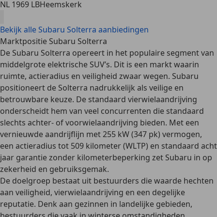
NL 1969 LB
Heemskerk
Bekijk alle Subaru Solterra aanbiedingen
Marktpositie Subaru Solterra
De Subaru Solterra opereert in het populaire segment van
middelgrote elektrische SUV’s
. Dit is een markt waarin
ruimte, actieradius en veiligheid
zwaar wegen. Subaru
positioneert de Solterra nadrukkelijk als veilige en
betrouwbare keuze. De
standaard vierwielaandrijving
onderscheidt hem van veel concurrenten die standaard
slechts achter- of voorwielaandrijving bieden. Met een
vernieuwde aandrijflijn met
255 kW (347 pk) vermogen
,
een actieradius tot
509 kilometer
(WLTP) en standaard
acht
jaar garantie
zonder kilometerbeperking
zet Subaru in op
zekerheid en gebruiksgemak.
De
doelgroep
bestaat uit bestuurders die waarde hechten
aan
veiligheid, vierwielaandrijving
en een
degelijke
reputatie
. Denk aan gezinnen in landelijke gebieden,
bestuurders die vaak in winterse omstandigheden