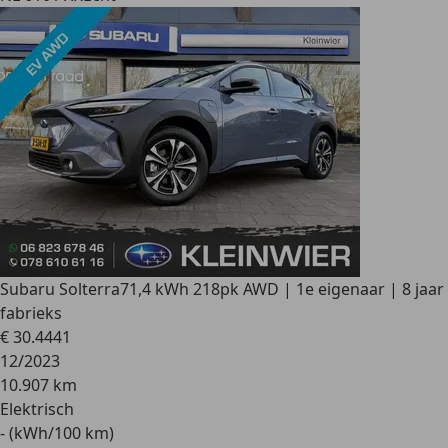
Subaru Solterra
71,4 kWh 218pk AWD | 1e eigenaar | 8 jaar
fabrieks
€ 30.444
1
12/2023
10.907 km
Elektrisch
- (kWh/100 km)