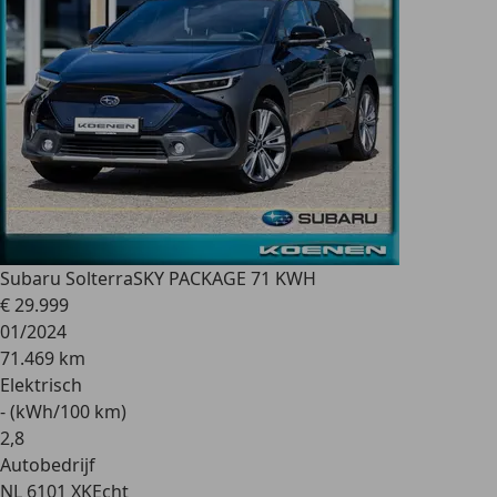
Subaru Solterra
SKY PACKAGE 71 KWH
€ 29.999
01/2024
71.469 km
Elektrisch
- (kWh/100 km)
2
,
8
Autobedrijf
NL 6101 XK
Echt