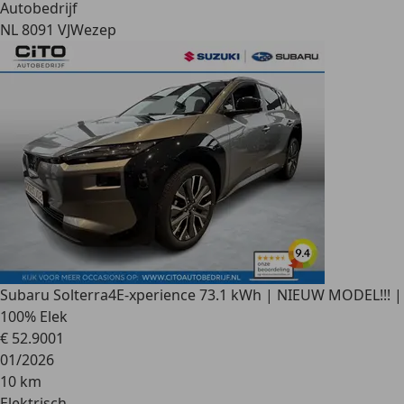
Autobedrijf
NL 8091 VJ
Wezep
Subaru Solterra
4E-xperience 73.1 kWh | NIEUW MODEL!!! |
100% Elek
€ 52.900
1
01/2026
10 km
Elektrisch