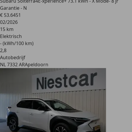
Subaru Solterra
4E-xperience+ 73.1 kWh - X Mode- 8 jr
Garantie - N
€ 53.645
1
02/2026
15 km
Elektrisch
- (kWh/100 km)
2
,
8
Autobedrijf
NL 7332 AR
Apeldoorn