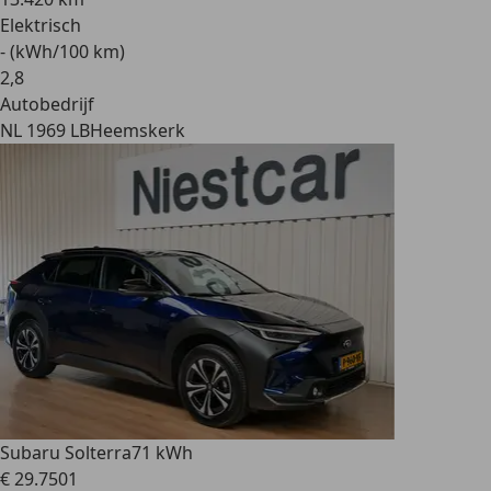
Elektrisch
- (kWh/100 km)
2
,
8
Autobedrijf
NL 1969 LB
Heemskerk
Subaru Solterra
71 kWh
€ 29.750
1