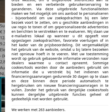
bieden en een verbeterde gebruikerservaring te
garanderen. Via deze uitgebreide functionaliteiten
maken we het mogelijk om ons aanbod te personaliseren
- bijvoorbeeld om uw zoekopdrachten bij een later
bezoek voort te zetten, om u geschikte aanbiedingen in
Subaru Solterra
71 kWh
uw regio te tonen of om gepersonaliseerde advertenties
en berichten te verstrekken en te evalueren. Wij slaan uw
€ 32.850
1
e-mailadres lokaal op wanneer u dit opgeeft voor
12/2023
opgeslagen zoekopdrachten, favoriete voertuigen of in
9.288 km
het kader van de prijsbeoordeling. Dit vergemakkelijkt
het gebruik van de website, omdat u bij latere bezoeken
Elektrisch
niet opnieuw hoeft in te voeren. Met uw toestemming
- (kWh/100 km)
wordt op gebruik gebaseerde informatie verzonden naar
2
,
8
dealers waarmee u contact opneemt. Sommige
cookies/tools worden door de aanbieders gebruikt om
Autobedrijf
informatie die u verstrekt bij het indienen van
NL 1969 LB
Heemskerk
financieringsaanvragen gedurende 30 dagen op te slaan
en deze binnen deze periode automatisch te
hergebruiken om nieuwe financieringsaanvragen in te
vullen. Zonder het gebruik van dergelijke cookies/tools
kunnen dergelijke uitgebreide functies geheel of
gedeeltelijk niet worden gebruikt.
We werken met 263 aanbieders.