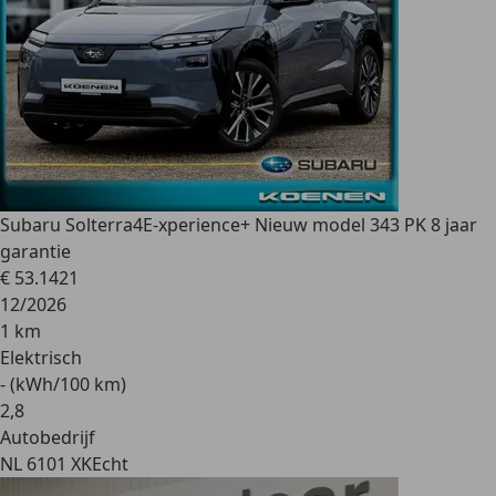
Subaru Solterra
4E-xperience+ Nieuw model 343 PK 8 jaar
garantie
€ 53.142
1
12/2026
1 km
Elektrisch
- (kWh/100 km)
2
,
8
Autobedrijf
NL 6101 XK
Echt