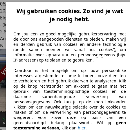
06/2022
Wij gebruiken cookies. Zo vind je wat
20.444 km
Elektrisch
je nodig hebt.
- (kWh/100 km)
2
,
8
Om jou een zo goed mogelijke gebruikerservaring met
Autobedrijf
de door ons aangeboden diensten te bieden, maken wij
en derden gebruik van cookies en andere technologie
NL 1969 LB
Heemskerk
(beide samen noemen wij vanaf nu: 'cookies'), om
informatie over apparatuur en persoonsgegevens (bijv.
IP-adressen) op te slaan en te gebruiken.
Daardoor is het mogelijk om op jouw persoonlijke
interesses afgestemde reclame te tonen, onze diensten
te verbeteren en het gebruik daarvan te analyseren. Klik
op de knop rechtsonder om akkoord te gaan met het
gebruik van toestemmingsplichtige cookies en de
daarmee samenhangende verwerking van
persoonsgegevens. Ook kun je op de knop linksonder
klikken om een nauwkeurige selectie over de cookies te
maken of om de verwerking van persoonsgegevens te
weigeren, voor zover deze op basis van een
gerechtvaardigd belang plaatsvindt. Wil jij
geen
toestemming verlenen
, klik dan
hier
.