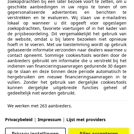
zoekopdrachten bij een later bezoek voort te zetten, om u
geschikte aanbiedingen in uw regio te tonen of om
gepersonaliseerde advertenties en berichten te
verstrekken en te evalueren. Wij slaan uw e-mailadres
lokaal op wanneer u dit opgeeft voor opgeslagen
zoekopdrachten, favoriete voertuigen of in het kader van
de prijsbeoordeling. Dit vergemakkelijkt het gebruik van
de website, omdat u bij latere bezoeken niet opnieuw
hoeft in te voeren. Met uw toestemming wordt op gebruik
gebaseerde informatie verzonden naar dealers waarmee u
contact opneemt. Sommige cookies/tools worden door de
aanbieders gebruikt om informatie die u verstrekt bij het
indienen van financieringsaanvragen gedurende 30 dagen
op te slaan en deze binnen deze periode automatisch te
hergebruiken om nieuwe financieringsaanvragen in te
vullen. Zonder het gebruik van dergelijke cookies/tools
kunnen dergelijke uitgebreide functies geheel of
gedeeltelijk niet worden gebruikt.
We werken met 263 aanbieders.
|
|
Privacybeleid
Impressum
Lijst met providers
Privacy instellingen
Alles accepteren