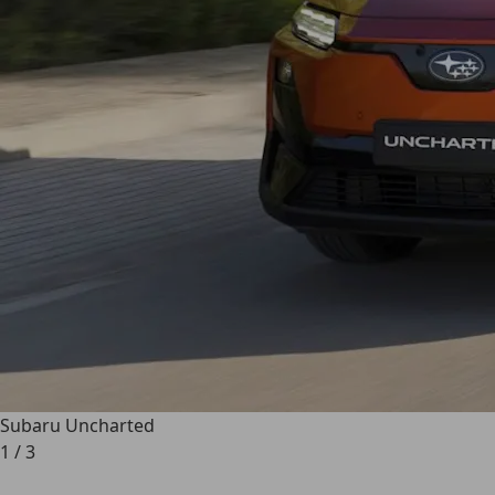
Subaru Uncharted
1
/
3