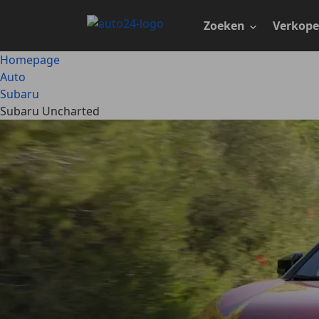
Ga
naar
Zoeken
Verkop
hoofdinhoud
Homepage
Auto
Subaru
Subaru Uncharted