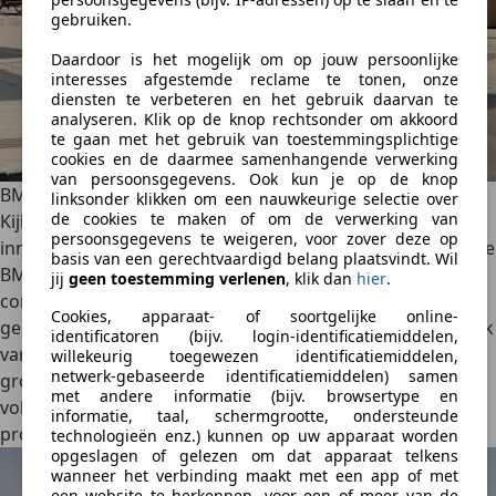
gebruiken.
Daardoor is het mogelijk om op jouw persoonlijke
interesses afgestemde reclame te tonen, onze
diensten te verbeteren en het gebruik daarvan te
analyseren. Klik op de knop rechtsonder om akkoord
te gaan met het gebruik van toestemmingsplichtige
cookies en de daarmee samenhangende verwerking
van persoonsgegevens. Ook kun je op de knop
BMW i3
linksonder klikken om een nauwkeurige selectie over
de cookies te maken of om de verwerking van
Kijk ook eens naar een
BMW i3
. De i3 staat bekend om zijn
persoonsgegevens te weigeren, voor zover deze op
innovatieve ontwerp
en duurzame productiemethoden. De
basis van een gerechtvaardigd belang plaatsvindt. Wil
BMW i3 heeft een opvallend futuristisch ontwerp met een
jij
geen toestemming verlenen
, klik dan
hier
.
combinatie van met
koolstofvezel versterkt kunststof
en
Cookies, apparaat- of soortgelijke online-
gerecyclede materialen. De elektromotor levert afhankelijk
identificatoren (bijv. login-identificatiemiddelen,
van de uitvoering ongeveer 170 pk. In combinatie met de
willekeurig toegewezen identificatiemiddelen,
netwerk-gebaseerde identificatiemiddelen) samen
grootste batterij haalt het model
310 kilometer
op een
met andere informatie (bijv. browsertype en
volle lading stroom (WLTP). De BMW i3 is niet meer in
informatie, taal, schermgrootte, ondersteunde
productie.
technologieën enz.) kunnen op uw apparaat worden
opgeslagen of gelezen om dat apparaat telkens
wanneer het verbinding maakt met een app of met
een website te herkennen, voor een of meer van de