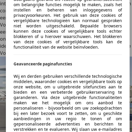
interieur voor een auto van zijn grootte. De
zitplaatsen zijn
om belangrijke functies mogelijk te maken, zoals het
instellen en beheren van inloggegevens of
comfortabel
en het dashboard is uitgerust met een
privacyvoorkeuren. Het gebruik van deze cookies of
eenvoudig te gebruiken infotainmentsysteem. De
vergelijkbare technologieën kan normaal gesproken
Volkswagen e-Up heeft een 83 pk sterke elektromotor en
niet worden uitgeschakeld. Bepaalde browsers
kunnen deze cookies of vergelijkbare tools echter
een batterij van 32,3 kWh, wat een
actieradius van
blokkeren of u hierover waarschuwen. Het blokkeren
ongeveer 260 kilometer (WLTP-norm)
biedt. Technisch
van deze cookies of vergelijkbare tools kan de
identiek aan deze Volkswagen is de
Skoda Citigo-e iV
. Deze
functionaliteit van de website beïnvloeden.
Volkswagen en Skoda zijn niet meer in productie.
Geavanceerde paginafuncties
Wij en derden gebruiken verschillende technologische
middelen, waaronder cookies en vergelijkbare tools op
onze website, om u uitgebreide sitefuncties aan te
bieden en een verbeterde gebruikerservaring te
garanderen. Via deze uitgebreide functionaliteiten
maken we het mogelijk om ons aanbod te
personaliseren - bijvoorbeeld om uw zoekopdrachten
bij een later bezoek voort te zetten, om u geschikte
aanbiedingen in uw regio te tonen of om
gepersonaliseerde advertenties en berichten te
verstrekken en te evalueren. Wij slaan uw e-mailadres