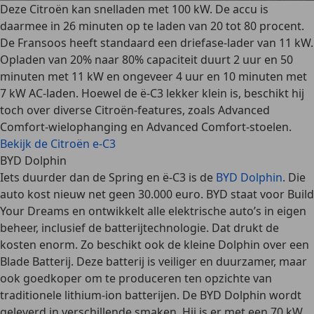
Deze Citroën kan
snelladen met 100 kW
. De accu is
daarmee in 26 minuten op te laden van 20 tot 80 procent.
De Fransoos heeft standaard een driefase-lader van 11 kW.
Opladen van 20% naar 80% capaciteit duurt 2 uur en 50
minuten met 11 kW en ongeveer 4 uur en 10 minuten met
7 kW AC-laden. Hoewel de ë-C3 lekker klein is, beschikt hij
toch over diverse Citroën-features, zoals
Advanced
Comfort-wielophanging en Advanced Comfort-stoelen
.
Bekijk de Citroën e-C3
BYD Dolphin
Iets duurder dan de Spring en ë-C3 is de
BYD Dolphin
. Die
auto kost nieuw net geen 30.000 euro. BYD staat voor
Build
Your Dreams
en ontwikkelt alle elektrische auto’s in eigen
beheer, inclusief de batterijtechnologie. Dat drukt de
kosten enorm. Zo beschikt ook de kleine Dolphin over een
Blade Batterij.
Deze batterij is veiliger en duurzamer, maar
ook
goedkoper om te produceren
ten opzichte van
traditionele lithium-ion batterijen. De BYD Dolphin wordt
geleverd in verschillende smaken. Hij is er met een 70 kW