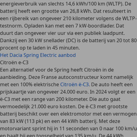
energieverbruik van slechts
14,6 kWh/100 km (WLTP)
. De
batterij heeft een grootte van 26,8 kWh. Dat resulteert in
een rijbereik van ongeveer 210 kilometer volgens de WLTP-
testnorm. Opladen kan met een 7 kW-boordlader. Dat
duurt dan ongeveer vier uur via een publiek laadpunt.
Dankzij een 30 kW snellader (DC) is de batterij van 20 tot 80
procent
op te laden in 45 minuten
.
Het Dacia Spring Electric aanbod
Citroën e-C3
Een alternatief voor de Spring heeft Citroën in de
aanbieding. Deze Franse autoconstructeur komt namelijk
met een 100% elektrische
Citroën ë-C3
. De auto heeft een
prijskaartje van ongeveer 24.000 euro
. In 2024 volgt er een
ë-C3 met een range van 200 kilometer. Die auto gaat
vermoedelijk 21.000 euro kosten. De ë-C3 met grootste
batterij beschikt over een elektromotor met een
vermogen
van 83 kW (113 pk)
en een 44 kWh batterij. Met deze
motorvariant sprint hij in 11 seconden van 0 naar 100 km/u
en haalt hij een topsnelheid van 135 km/u. De 44 kWh