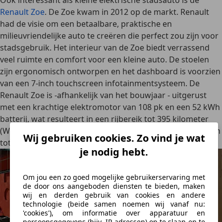
Ook interessant als kleine elektrische stadsauto is de
Renault Zoe
. De Zoe kwam in 2012 op de markt. Renault
had de visie om een
betaalbare, praktische en
milieuvriendelijke auto
te creëren die perfect zou zijn voor
stadsgebruik. Het interieur van de Zoe biedt
verrassend
veel ruimte
en comfort voor een kleine auto. De stoelen
zijn ergonomisch ontworpen en het dashboard is voorzien
van een 7-inch touchscreen infotainmentsysteem. De
Renault Zoe is -afhankelijk van het bouwjaar - uitgerust
met een krachtige elektromotor van 108 pk en een 52 kWh
batterij, wat resulteert in een
rijbereik tot 395 kilometer
(WLTP-norm).
Met een snellader kan de auto in 30 minuten
Wij gebruiken cookies. Zo vind je wat
tot 80% worden opgeladen.
je nodig hebt.
Om jou een zo goed mogelijke gebruikerservaring met
de door ons aangeboden diensten te bieden, maken
wij en derden gebruik van cookies en andere
technologie (beide samen noemen wij vanaf nu:
'cookies'), om informatie over apparatuur en
persoonsgegevens (bijv. IP-adressen) op te slaan en te