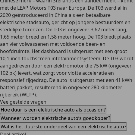
Chinese merk – waarin Stellantis een aandeel heeft – komt
met de LEAP Motors T03 naar Europa. De T03 werd al in
2020 geïntroduceerd in China als een betaalbare
elektrische stadsauto,
gericht op jongere bestuurders en
stedelijke forenzen
. De T03 is ongeveer 3,62 meter lang,
1,65 meter breed en 1,58 meter hoog. De T03 biedt plaats
aan vier volwassenen met voldoende been- en
hoofdruimte. Het dashboard is uitgerust met een groot
10,1-inch touchscreen infotainmentsysteem. De T03 wordt
aangedreven door een elektromotor die 75 kW (ongeveer
102 pk) levert, wat zorgt voor vlotte acceleratie en
responsief rijgedrag. De auto is uitgerust met een 41 kWh
batterijpakket, resulterend in ongeveer 280 kilometer
rijbereik (WLTP).
Veelgestelde vragen
Hoe duur is een elektrische auto als occasion?
Wanneer worden elektrische auto’s goedkoper?
Wat is het duurste onderdeel van een elektrische auto?
Deel artikel