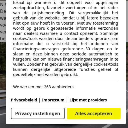
lokaal op wanneer u dit opgeeft voor opgeslagen
Nissan Leaf
zoekopdrachten, favoriete voertuigen of in het kader
De
Nissan Leaf
werd voor het eerst gelanceerd in 2010 en
van de prijsbeoordeling. Dit vergemakkelijkt het
was een van de
eerste massaproductie elektrische
gebruik van de website, omdat u bij latere bezoeken
niet opnieuw hoeft in te voeren. Met uw toestemming
voertuigen
op de markt. Sindsdien heeft de Leaf
wordt op gebruik gebaseerde informatie verzonden
verschillende updates gekregen, waardoor hij een van de
naar dealers waarmee u contact opneemt. Sommige
best verkochte elektrische auto's
ter wereld is geworden.
cookies/tools worden door de aanbieders gebruikt om
informatie die u verstrekt bij het indienen van
financieringsaanvragen gedurende 30 dagen op te
slaan en deze binnen deze periode automatisch te
hergebruiken om nieuwe financieringsaanvragen in te
vullen. Zonder het gebruik van dergelijke cookies/tools
kunnen dergelijke uitgebreide functies geheel of
gedeeltelijk niet worden gebruikt.
We werken met 263 aanbieders.
|
|
Privacybeleid
Impressum
Lijst met providers
Privacy instellingen
Alles accepteren