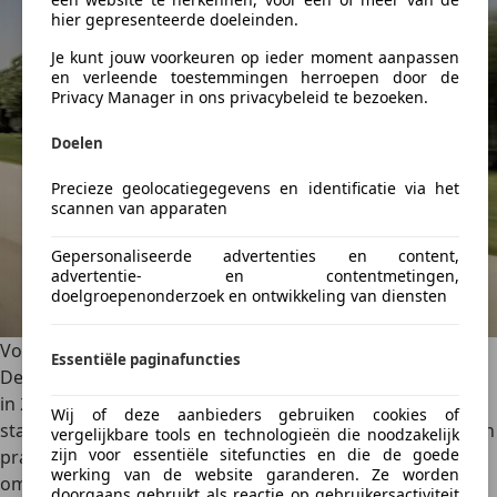
hier gepresenteerde doeleinden.
Je kunt jouw voorkeuren op ieder moment aanpassen
en verleende toestemmingen herroepen door de
Privacy Manager in ons privacybeleid te bezoeken.
Doelen
Precieze geolocatiegegevens en identificatie via het
scannen van apparaten
Gepersonaliseerde advertenties en content,
advertentie- en contentmetingen,
doelgroepenonderzoek en ontwikkeling van diensten
Volkswagen e-Up
Essentiële paginafuncties
De
Volkswagen e-Up
werd voor het eerst geïntroduceerd
in 2013 als een elektrische versie van de populaire
Wij of deze aanbieders gebruiken cookies of
stadsauto Up. De e-Up is ontworpen om een betaalbare en
vergelijkbare tools en technologieën die noodzakelijk
zijn voor essentiële sitefuncties en die de goede
praktische elektrische optie te bieden voor stedelijke
werking van de website garanderen. Ze worden
omgevingen. Binnenin biedt de e-Up een verrassend ruim
doorgaans gebruikt als reactie op gebruikersactiviteit